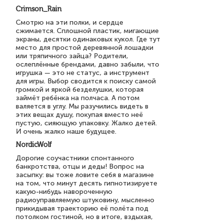
Crimson_Rain
Смотрю на эти полки, и сердце
сжимается. Сплошной пластик, мигающие
экраны, десятки одинаковых кукол. Где тут
место для простой деревянной лошадки
или тряпичного зайца? Родители,
ослеплённые брендами, давно забыли, что
игрушка — это не статус, а инструмент
для игры. Выбор сводится к поиску самой
громкой и яркой безделушки, которая
займёт ребёнка на полчаса. А потом
валяется в углу. Мы разучились видеть в
этих вещах душу, покупая вместо неё
пустую, сияющую упаковку. Жалко детей.
И очень жалко наше будущее.
NordicWolf
Дорогие соучастники спонтанного
банкротства, отцы и деды! Вопрос на
засыпку: вы тоже ловите себя в магазине
на том, что минут десять гипнотизируете
какую-нибудь навороченную
радиоуправляемую штуковину, мысленно
прикидывая траекторию её полёта под
потолком гостиной, но в итоге, вздыхая,