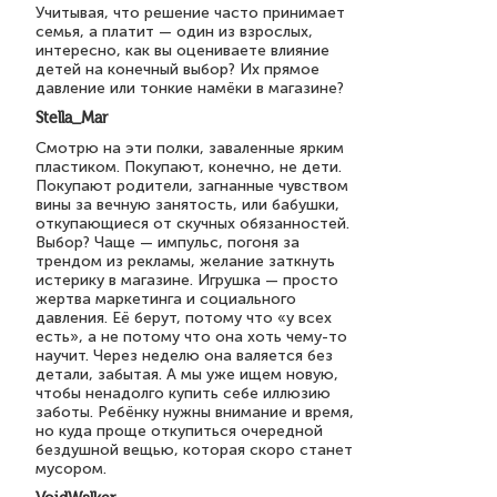
Учитывая, что решение часто принимает
семья, а платит — один из взрослых,
интересно, как вы оцениваете влияние
детей на конечный выбор? Их прямое
давление или тонкие намёки в магазине?
Stella_Mar
Смотрю на эти полки, заваленные ярким
пластиком. Покупают, конечно, не дети.
Покупают родители, загнанные чувством
вины за вечную занятость, или бабушки,
откупающиеся от скучных обязанностей.
Выбор? Чаще — импульс, погоня за
трендом из рекламы, желание заткнуть
истерику в магазине. Игрушка — просто
жертва маркетинга и социального
давления. Её берут, потому что «у всех
есть», а не потому что она хоть чему-то
научит. Через неделю она валяется без
детали, забытая. А мы уже ищем новую,
чтобы ненадолго купить себе иллюзию
заботы. Ребёнку нужны внимание и время,
но куда проще откупиться очередной
бездушной вещью, которая скоро станет
мусором.