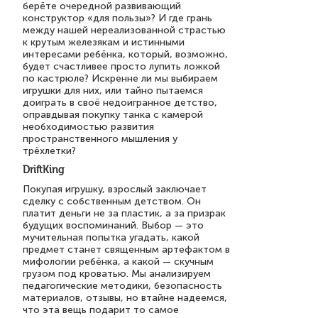
берёте очередной развивающий
конструктор «для пользы»? И где грань
между нашей нереализованной страстью
к крутым железякам и истинными
интересами ребёнка, который, возможно,
будет счастливее просто лупить ложкой
по кастрюле? Искренне ли мы выбираем
игрушки для них, или тайно пытаемся
доиграть в своё недоигранное детство,
оправдывая покупку танка с камерой
необходимостью развития
пространственного мышления у
трёхлетки?
DriftKing
Покупая игрушку, взрослый заключает
сделку с собственным детством. Он
платит деньги не за пластик, а за призрак
будущих воспоминаний. Выбор — это
мучительная попытка угадать, какой
предмет станет священным артефактом в
мифологии ребёнка, а какой — скучным
грузом под кроватью. Мы анализируем
педагогические методики, безопасность
материалов, отзывы, но втайне надеемся,
что эта вещь подарит то самое