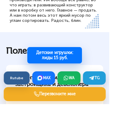
что играть: в развивающий конструктор
или в коробку от него. Главное — продать.
А нам потом весь этот яркий мусор по
углам сортировать. Радость, блин.
Полезные статьи
Детские игрушки:
лиды 15 руб.
Клиенты на землю от
Rutube
MAX
WA
TG
застройщика и девелопера
Перезвоните мне