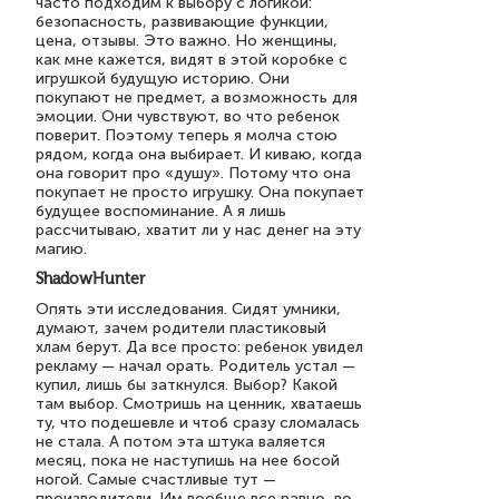
часто подходим к выбору с логикой:
безопасность, развивающие функции,
цена, отзывы. Это важно. Но женщины,
как мне кажется, видят в этой коробке с
игрушкой будущую историю. Они
покупают не предмет, а возможность для
эмоции. Они чувствуют, во что ребенок
поверит. Поэтому теперь я молча стою
рядом, когда она выбирает. И киваю, когда
она говорит про «душу». Потому что она
покупает не просто игрушку. Она покупает
будущее воспоминание. А я лишь
рассчитываю, хватит ли у нас денег на эту
магию.
ShadowHunter
Опять эти исследования. Сидят умники,
думают, зачем родители пластиковый
хлам берут. Да все просто: ребенок увидел
рекламу — начал орать. Родитель устал —
купил, лишь бы заткнулся. Выбор? Какой
там выбор. Смотришь на ценник, хватаешь
ту, что подешевле и чтоб сразу сломалась
не стала. А потом эта штука валяется
месяц, пока не наступишь на нее босой
ногой. Самые счастливые тут —
производители. Им вообще все равно, во