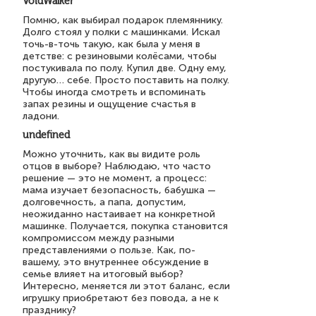
VoidWalker
Помню, как выбирал подарок племяннику.
Долго стоял у полки с машинками. Искал
точь-в-точь такую, как была у меня в
детстве: с резиновыми колёсами, чтобы
постукивала по полу. Купил две. Одну ему,
другую… себе. Просто поставить на полку.
Чтобы иногда смотреть и вспоминать
запах резины и ощущение счастья в
ладони.
undefined
Можно уточнить, как вы видите роль
отцов в выборе? Наблюдаю, что часто
решение — это не момент, а процесс:
мама изучает безопасность, бабушка —
долговечность, а папа, допустим,
неожиданно настаивает на конкретной
машинке. Получается, покупка становится
компромиссом между разными
представлениями о пользе. Как, по-
вашему, это внутреннее обсуждение в
семье влияет на итоговый выбор?
Интересно, меняется ли этот баланс, если
игрушку приобретают без повода, а не к
празднику?