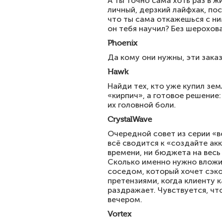
А ты точно сама хоть раз в 
личный, дерзкий лайфхак, пос
что ты сама откажешься с ни
он тебя научил? Без шерохов
Phoenix
Да кому они нужны, эти заказ
Hawk
Найди тех, кто уже купил зе
«кирпич», а готовое решение
их головной боли.
CrystalWave
Очередной совет из серии «в
всё сводится к «создайте акк
времени, ни бюджета на весь
Сколько именно нужно вложит
соседом, который хочет сэк
претензиями, когда клиенту 
раздражает. Чувствуется, что
вечером.
Vortex