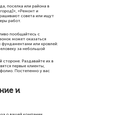
а, поселка или района в
город]», «Ремонт и
прашивают совета или ищут
еры работ.
жливо пообщайтесь с
звонок может оказаться
 фундаментами или кровлей:
человеку за небольшой
 стороне. Раздавайте их в
явятся первые клиенты,
фолио. Постепенно у вас
ние и
аза о вашей компании.