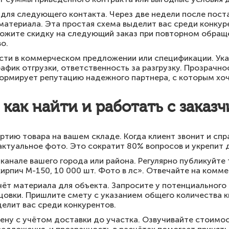
 для следующего контакта. Через две недели после поста
материала. Эта простая схема выделит вас среди конкур
ложите скидку на следующий заказ при повторном обраще
о.
ти в коммерческом предложении или спецификации. Указ
рафик отгрузки, ответственность за разгрузку. Прозрачн
ормирует репутацию надежного партнера, с которым хоч
 как найти и работать с заказ
тию товара на вашем складе. Когда клиент звонит и спр
 актуальное фото. Это сократит 80% вопросов и укрепит 
-канале вашего города или района. Регулярно публикуйте
ирпич М-150, 10 000 шт. Фото в лс». Отвечайте на комм
ёт материала для объекта. Запросите у потенциального
цовки. Пришлите смету с указанием общего количества 
делит вас среди конкурентов.
ену с учётом доставки до участка. Озвучивайте стоимос