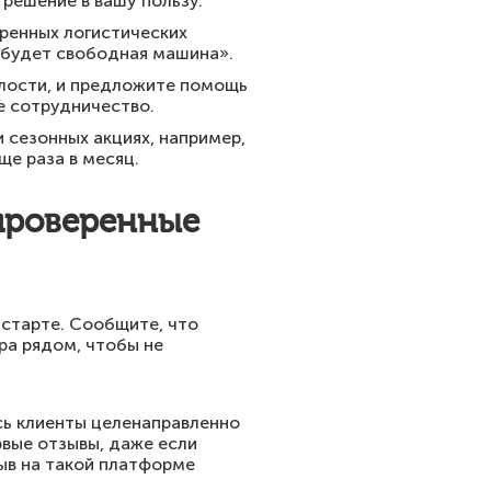
 решение в вашу пользу.
еренных логистических
а будет свободная машина».
целости, и предложите помощь
е сотрудничество.
 сезонных акциях, например,
ще раза в месяц.
 проверенные
 старте. Сообщите, что
ра рядом, чтобы не
сь клиенты целенаправленно
рвые отзывы, даже если
ыв на такой платформе