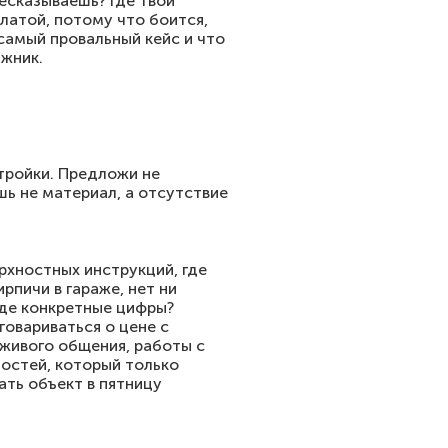
ресказываешь? Где твой
платой, потому что боится,
 самый провальный кейс и что
ыжник.
стройки. Предложи не
шь не материал, а отсутствие
рхностных инструкций, где
рпичи в гараже, нет ни
Где конкретные цифры?
говариваться о цене с
живого общения, работы с
ностей, который только
ать объект в пятницу