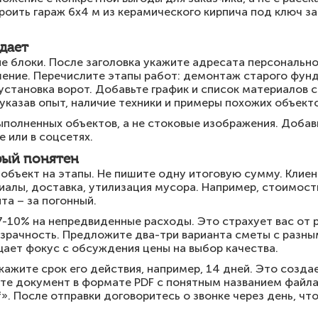
оить гараж 6х4 м из керамического кирпича под ключ за
дает
е блоки. После заголовка укажите адресата персонально
ение. Перечислите этапы работ: демонтаж старого фунд
 установка ворот. Добавьте график и список материалов 
указав опыт, наличие техники и примеры похожих объекто
полненных объектов, а не стоковые изображения. Добав
 или в соцсетях.
рый понятен
объект на этапы. Не пишите одну итоговую сумму. Клиент
иалы, доставка, утилизация мусора. Например, стоимост
та – за погонный.
7-10% на непредвиденные расходы. Это страхует вас от 
озрачность. Предложите два-три варианта сметы с разны
ает фокус с обсуждения цены на выбор качества.
кажите срок его действия, например, 14 дней. Это созд
те документ в формате PDF с понятным названием файла
. После отправки договоритесь о звонке через день, чт