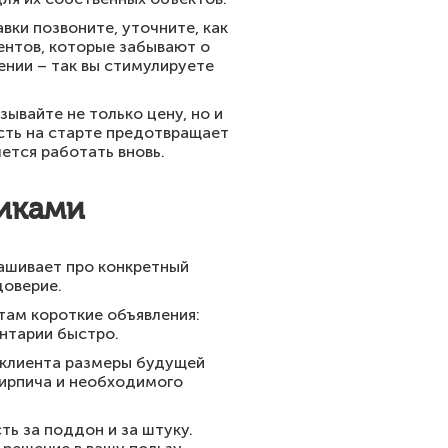
вки позвоните, уточните, как
ентов, которые забывают о
нии – так вы стимулируете
ывайте не только цену, но и
ость на старте предотвращает
ется работать вновь.
чиками
ашивает про конкретный
доверие.
 там короткие объявления:
ентарии быстро.
 клиента размеры будущей
кирпича и необходимого
ть за поддон и за штуку.