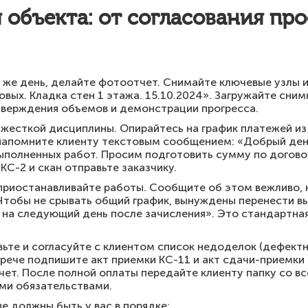
 объекта: от согласования про
 же день, делайте фотоотчет. Снимайте ключевые узлы 
вых. Кладка стен 1 этажа. 15.10.2024». Загружайте сним
тверждения объемов и демонстрации прогресса.
жесткой дисциплины. Опирайтесь на график платежей из 
напомните клиенту текстовым сообщением: «Добрый день
выполненных работ. Просим подготовить сумму по догово
КС-2 и скан отправьте заказчику.
приостанавливайте работы. Сообщите об этом вежливо, 
 Чтобы не срывать общий график, вынуждены перенести в
 на следующий день после зачисления». Это стандартна
ьте и согласуйте с клиентом список недоделок (дефект
трече подпишите акт приемки КС-11 и акт сдачи-приемки 
ет. После полной оплаты передайте клиенту папку со вс
ми обязательствами.
 должны быть у вас в порядке: