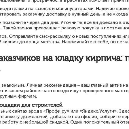
едложения, и прозрачность в расчётах помогает принять
водителями на газелях и манипуляторами. Наличие пров
нтировать заказчику доставку в нужный день, а не «когд
и позвоните через два дня. Уточните, всё ли доехало в 
. Такой звонок превращает разовую покупку в постоянно
тов. Отправляйте смс-рассылку о новых поступлениях или
кирпич до конца месяца». Напоминайте о себе, но не ча
заказчиков на кладку кирпича:
ы
 знакомым. Личная рекомендация – ваш главный актив на
вет в вашем районе: часто люди ищут проверенного масте
 крупным фирмам.
ощадки для строителей
ьных сайтах вроде «Профи.ру» или «Яндекс.Услуги». Зде
е анкету до мелочей, добавьте портфолио, соберите пе
 работу с небольшой скидкой. Один положительный отз