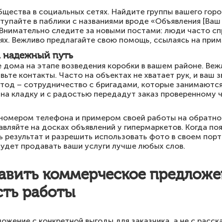
щества в социальных сетях. Найдите группы вашего город
ступайте в паблики с названиями вроде «Объявления [Ваш 
 Внимательно следите за новыми постами: люди часто с
х. Вежливо предлагайте свою помощь, ссылаясь на прим
 надежный путь
 дома на этапе возведения коробки в вашем районе. Ве
вьте контакты. Часто на объектах не хватает рук, и ваш 
тод – сотрудничество с бригадами, которые занимаются
на кладку и с радостью передадут заказ проверенному 
номером телефона и примером своей работы на обратной
авляйте на досках объявлений у гипермаркетов. Когда по
 результат и разрешить использовать фото в своем порт
удет продавать ваши услуги лучше любых слов.
тавить коммерческое предложе
сть работы
жение с конкретной выгоды для заказчика, а не с расск