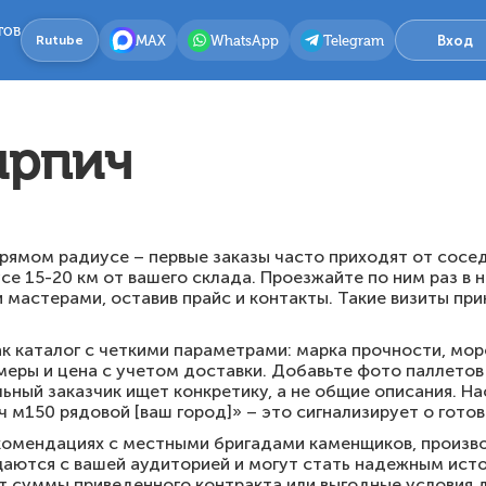
тов
MAX
WhatsApp
Telegram
Вход
Rutube
ирпич
ямом радиусе – первые заказы часто приходят от сосед
се 15-20 км от вашего склада. Проезжайте по ним раз в 
 мастерами, оставив прайс и контакты. Такие визиты пр
к каталог с четкими параметрами: марка прочности, мо
еры и цена с учетом доставки. Добавьте фото паллетов
ьный заказчик ищет конкретику, а не общие описания. На
 м150 рядовой [ваш город]» – это сигнализирует о готов
комендациях с местными бригадами каменщиков, произв
щаются с вашей аудиторией и могут стать надежным ист
 суммы приведенного контракта или выгодные условия д