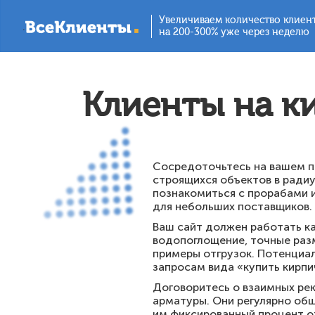
Увеличиваем количество клиен
.
на 200-300% уже через неделю
Клиенты на к
Сосредоточьтесь на вашем пр
строящихся объектов в радиу
познакомиться с прорабами и
для небольших поставщиков.
Ваш сайт должен работать ка
водопоглощение, точные разм
примеры отгрузок. Потенциал
запросам вида «купить кирпич
Договоритесь о взаимных ре
арматуры. Они регулярно об
им фиксированный процент от