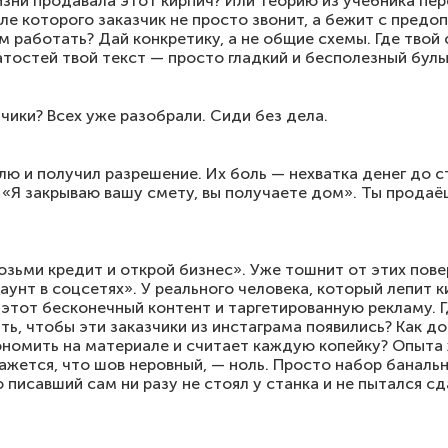
жизни продавала этот кирпич? Или теорию из учебника пе
ле которого заказчик не просто звонит, а бежит с предо
м работать? Дай конкретику, а не общие схемы. Где твой
атостей твой текст — просто гладкий и бесполезный бул
чики? Всех уже разобрали. Сиди без дела.
млю и получил разрешение. Их боль — нехватка денег до 
: «Я закрываю вашу смету, вы получаете дом». Ты продаё
озьми кредит и открой бизнес». Уже тошнит от этих пове
аунт в соцсетях». У реального человека, который лепит ки
 этот бесконечный контент и таргетированную рекламу. 
ь, чтобы эти заказчики из инстаграма появились? Как до
ономить на материале и считает каждую копейку? Опыта 
кажется, что шов неровный, — ноль. Просто набор баналь
 писавший сам ни разу не стоял у станка и не пытался сд