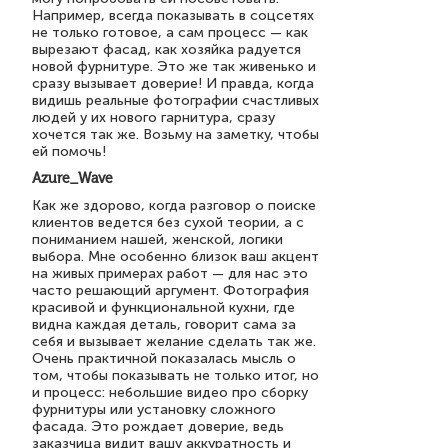
Например, всегда показывать в соцсетях
не только готовое, а сам процесс — как
вырезают фасад, как хозяйка радуется
новой фурнитуре. Это же так живенько и
сразу вызывает доверие! И правда, когда
видишь реальные фотографии счастливых
людей у их нового гарнитура, сразу
хочется так же. Возьму на заметку, чтобы
ей помочь!
Azure_Wave
Как же здорово, когда разговор о поиске
клиентов ведется без сухой теории, а с
пониманием нашей, женской, логики
выбора. Мне особенно близок ваш акцент
на живых примерах работ — для нас это
часто решающий аргумент. Фотография
красивой и функциональной кухни, где
видна каждая деталь, говорит сама за
себя и вызывает желание сделать так же.
Очень практичной показалась мысль о
том, чтобы показывать не только итог, но
и процесс: небольшие видео про сборку
фурнитуры или установку сложного
фасада. Это рождает доверие, ведь
заказчица видит вашу аккуратность и