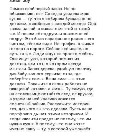
Stellar_Joy
Помню свой первый заказ. Не по
объявлению, нет. Соседка увидела мою
кухню — ту, что я собирала буквально по
деталям, с любовью к каждой мелочи. Она
зашла на чай, а вышла с мечтой о такой
же. И пошли её подруги, и знакомые её
подруг. Это было сарафанное радио в его
чистом, тёплом виде. Не трафик, а живые
голоса на пороге. Сейчас всё иначе, но
суть та же. Люди ищут не просто мебель.
Они ищут уют, который помнят из
детства, или тот, о котором всегда
мечтали. Запах дерева, удобную полочку
для бабушкиного сервиза, стол, где
соберётся семья. Ваша сила — в этих
деталях. Покажите в своих работах не
глянцевый каталог, а жизнь. Ту самую, где
на столешнице остаётся след от кружки,
а утром на ней красиво ложится
солнечный зайчик. Расскажите истории
тех, для кого вы это сделали. Пусть ваше
портфолио дышит этими историями. И
тогда клиенты придут не потому, что им
нужна кухня. А потому, что они хотят
именно вашу — ту, в которой уже живёт