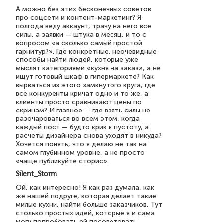
А можно без этих бесконечных советов
про соцсети и контент-маркетинг? Я
полгода веду аккаунт, трачу на него все
силы, а заявки — штука в месяц, и то с
вопросом «а сколько самый простой
гарнитур?». Где конкретные, неочевидные
способы найти людей, которые уже
мыслят категориями «кухня на заказ», а не
ищут готовый шкаф в гипермаркете? Как
вырваться из этого замкнутого круга, где
все конкуренты кричат одно и то же, а
клиенты просто сравнивают цены по
скринам? И главное — где взять силы не
разочароваться во всем этом, когда
каждый пост — будто крик в пустоту, а
расчеты дизайнера снова уходят в никуда?
Хочется понять, что я делаю не так на
самом глубинном уровне, а не просто
«чаще публикуйте сторис».
Silent_Storm
Ой, как интересно! Я как раз думала, как
же нашей подруге, которая делает такие
милые кухни, найти больше заказчиков. Тут
столько простых идей, которые я и сама
могу попробовать ей посоветовать.