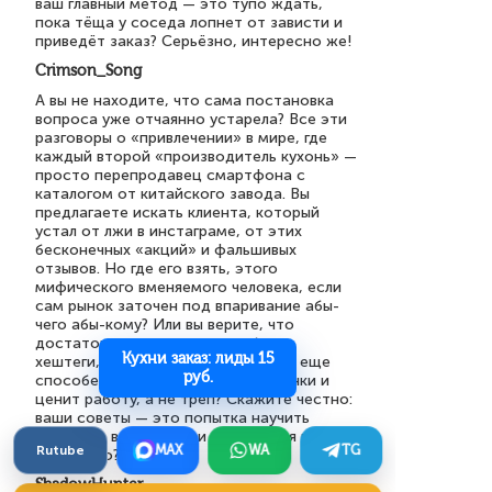
ваш главный метод — это тупо ждать,
пока тёща у соседа лопнет от зависти и
приведёт заказ? Серьёзно, интересно же!
Crimson_Song
А вы не находите, что сама постановка
вопроса уже отчаянно устарела? Все эти
разговоры о «привлечении» в мире, где
каждый второй «производитель кухонь» —
просто перепродавец смартфона с
каталогом от китайского завода. Вы
предлагаете искать клиента, который
устал от лжи в инстаграме, от этих
бесконечных «акций» и фальшивых
отзывов. Но где его взять, этого
мифического вменяемого человека, если
сам рынок заточен под впаривание абы-
чего абы-кому? Или вы верите, что
достаточно правильно подобрать
Кухни заказ: лиды 15
хештеги, и к вам потянутся те, кто еще
руб.
способен отличить массив от пленки и
ценит работу, а не треп? Скажите честно:
ваши советы — это попытка научить
выживать в болоте или инструкция по его
Rutube
MAX
WA
TG
осушению?
ShadowHunter