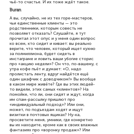
чьё-то счастье. И их тоже ждёт такое.
Buran
А вы, случайно, не из тех горе-мастеров,
чьи единственные клиенты — это
родственники, которым совесть не
позволяет отказать? Слушайте, я тут
прочитал этот опус и у меня один вопрос
ко всем, кто сидит и кивает: вы реально
верите, что человек, который ищет кухню
за полмиллиона, будет сидеть в
инстаграме и ловить ваши убогие сторис
про «акцию недели»? Он что, по-вашему, с
утра кофе пьёт и думает: «О, надо
пролистать ленту, вдруг найдётся ещё
один шкафчик с доводчиком!» Вы вообще
в каком мире живёте? Где вы этих людей-
то видели, этих самых «клиентов»? На
помойке, что ли, они сидят и ждут, когда
им спам-рассылку пришлют про
«индивидуальный подход»? Или они,
может, по подъездам ходят и ищут
визитки в почтовых ящиках? Ну-ка,
просветите меня, умники, где конкретно
вы их находите, кроме как в своих влажных
фантазиях про «воронку продаж»? Или