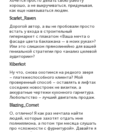
Хочется просто делать свою работу
хорошо, а не выкручиваться, придумывая,
как еще навязываться людям.
Scarlet_Raven
Дорогой автор, а вы не пробовали просто
встать у входа в строительный
гипермаркет с плакатом «Ваша мечта о
фасаде цвета баклажана — в моих руках»?
Или это слишком прямолинейно для вашей
гениальной стратегии про «анализ целевой
аудитории»?
Kiberkot
Ну что, снова охотимся на редкого зверя
– платежеспособного клиента? Мой
проверенный способ – оставлять в лифтах
соседних новостроек не визитки, а
аккуратные чертежи кухонного гарнитура.
Любопытство – лучший двигатель продаж.
Blazing_Comet
О, отлично! Я как раз мечтала найти
людей, которые захотят отдать мне
полмиллиона, а потом три месяца слушать
про «сложности с фурнитурой». Давайте я