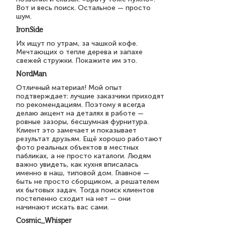
Вот и весь поиск. Остальное — просто
шум.
IronSide
Их ищут по утрам, за чашкой кофе.
Мечтающих о тепле дерева и запахе
свежей стружки. Покажите им это.
NordMan
Отличный материал! Мой опыт
подтверждает: лучшие заказчики приходят
по рекомендациям. Поэтому я всегда
делаю акцент на деталях в работе —
ровные зазоры, бесшумная фурнитура.
Клиент это замечает и показывает
результат друзьям. Ещё хорошо работают
фото реальных объектов в местных
пабликах, а не просто каталоги. Людям
важно увидеть, как кухня вписалась
именно в наш, типовой дом. Главное —
быть не просто сборщиком, а решателем
их бытовых задач. Тогда поиск клиентов
постепенно сходит на нет — они
начинают искать вас сами.
Cosmic_Whisper