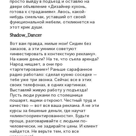
просто выйду в подъезд и оставлю на
двери объявление «Дизайнер кухонь,
готова к страданиям». Авось, какой-
нибудь смельчак, уставший от своей
функциональной мебели, откликнется на
этот крик души.
Shadow_Dancer
Вот вам правда, милые мои! Сидим без
заказов, а эти умники советуют
«инвестировать в контекстную рекламу».
На какие деньги? На те, что съела аренда?
Народ нищает, а они про
«таргетирование»! Раньше сарафанное
радио работало: сделал кухню соседке —
тебе уже три звонка. Сейчас все в этих
своих телефонах, в одних картинках.
Выставляй живую работу у подъезда!
Пусть люди руками по столешнице
пошарят, ящики откроют. Честный труд и
качество — вот вся ваша реклама. А не эти
курсы за бешеные деньги, где научат
«клиентоориентированности». Будьте
проще, разговаривайте с людьми по-
человечески, не задирайте цены. И клиент
найдется. Не верьте тем, кто все