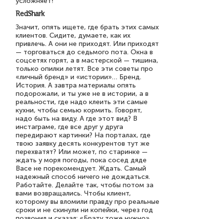
усложняет!
RedShark
Значит, опять ищете, где брать этих самых
клиентов. Сидите, думаете, как их
привлечь. А они не приходят. Или приходят
— торговаться до седьмого пота. Окна в
соцсетях горят, а в мастерской — тишина,
только опилки летят. Все эти советы про
«личный бренд» и «истории»… Бренд.
История. А завтра материалы опять
подорожали, и ты уже не в истории, а в
реальности, где надо клеить эти самые
кухни, чтобы семью кормить. Говорят,
надо быть на виду. А где этот вид? В
инстаграме, где все друг у друга
передирают картинки? На порталах, где
твою заявку десять конкурентов тут же
перехватят? Или может, по старинке —
ждать у моря погоды, пока сосед дяде
Васе не порекомендует. Ждать. Самый
надежный способ ничего не дождаться.
Работайте. Делайте так, чтобы потом за
вами возвращались. Чтобы клиент,
которому вы вломили правду про реальные
сроки и не скинули ни копейки, через год
позвонил и сказал: «Брату тоже нужно».