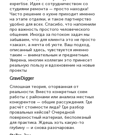
expertise. Идея с сотрудничеством со
студиями ремонта — просто находка!
Часто решение о кухне приходит именно
на этапе отделки, и такое партнерство
удобно для всех. Спасибо, что напомнили
про важность простого человеческого
общения. Иногда за потоком задач мы
забываем, что для клиента это не просто
«заказ», а мечта об уюте. Ваш подход,
описанный здесь, чувствуется именно
таким — внимательным и предметным.
Уверена, многим коллегам это принесет
реальную пользу и вдохновение на новые
проекты
GraveDigger
Сплошная теория, оторванная от
реальности. Вместо конкретных схем
работы с районами или анализа местных
конкурентов — общие рассуждения. Где
расчёт стоимости лида? Где разбор
провальных кейсов? Очередной
поверхностный материал, бесполезный
для практика. Ждешь хоть какую-то
глубину — и снова разочарован.