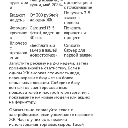
«ЖК [Название] –
аудитори
организация и
кухни, май 2024»
и
отслеживание
Получить 3-5
Бюджет
От 300 рублей
заявок в
на день
на один ЖК
неделю
Форматы
Carousel (3-5
Показать
креативо
фото), видео до
варианты и
в
30 сек.
процесс
Ключево
«Бесплатный
Снизить
е
замер в вашей
барьер для
предлож
новостройке»
первой заявки
ение
Запустите рекламу на 2-3 недели, затем
проанализируйте статистику. Если в
одном ЖК высокая стоимость лида,
перенаправьте бюджет на более
отзывчивые локации. Соберите базу
контактов заинтересованных
пользователей и настройте ретаргетинг:
показывайте им новые модели или акцию
на фурнитуру.
Обязательно согласуйте текст с
застройщиком, если упоминаете название
ЖК. Часто у них есть правила
использования торговых марок. Такой