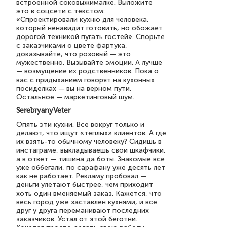
встроенной соковыжималке. Выложите
это в соцсети с текстом:
«Спроектировали кухню для человека,
который ненавидит готовить, но обожает
дорогой техникой пугать гостей». Спорьте
с заказчиками о цвете фартука,
доказывайте, что розовый — это
мужественно. Вызывайте эмоции. А лучше
— возмущение их родственников. Пока о
вас с придыханием говорят на кухонных
посиделках — вы на верном пути.
Остальное — маркетинговый шум.
SerebryanyVeter
Опять эти кухни. Все вокруг только и
делают, что ищут «теплых» клиентов. А где
их взять-то обычному человеку? Сидишь в
инстаграме, выкладываешь свои шкафчики,
а в ответ — тишина да боты. Знакомые все
уже оббегали, по сарафану уже десять лет
как не работает. Рекламу пробовал —
деньги улетают быстрее, чем приходит
хоть один вменяемый заказ. Кажется, что
весь город уже заставлен кухнями, и все
друг у друга переманивают последних
заказчиков. Устал от этой беготни.