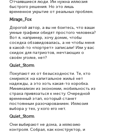
Отчаявшиеся люди. Им нужна иллюзия
быстрого решения. Но это лишь
временное укрытие от реальных проблем.
Mirage_Fox
Дорогой автор, а вы не боитесь, что ваши
умные графики обидят простого человека?
Вот я, например, хочу домик, чтобы
соседка обзавидовалась, а не чтобы меня
в какой-то «портрет» записали! Или у вас
скидок для патриотов, мечтающих о
своём уголке, нет?
Quiet_Storm
Покупают их от безысходности. Те, кто
смирился: на капитальное жильё нет
надежды, а это хоть какая-то коробка.
Минимализм из экономии, мобильность из
страха привязаться к месту. Очередной
временный этап, который станет
постоянным разочарованием. Иллюзия
выбора у тех, у кого его нет.
Quiet_Storm
Они выбирают не дома, а иллюзию
контроля. Собрал, как конструктор, и