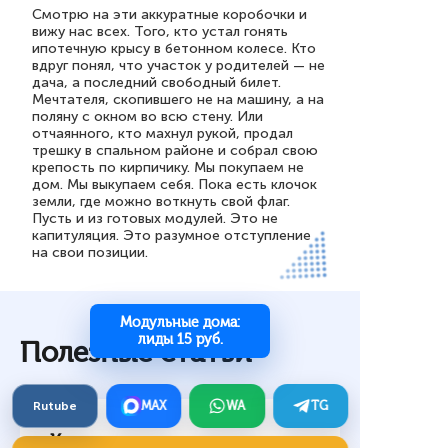
Смотрю на эти аккуратные коробочки и
вижу нас всех. Того, кто устал гонять
ипотечную крысу в бетонном колесе. Кто
вдруг понял, что участок у родителей — не
дача, а последний свободный билет.
Мечтателя, скопившего не на машину, а на
поляну с окном во всю стену. Или
отчаянного, кто махнул рукой, продал
трешку в спальном районе и собрал свою
крепость по кирпичику. Мы покупаем не
дом. Мы выкупаем себя. Пока есть клочок
земли, где можно воткнуть свой флаг.
Пусть и из готовых модулей. Это не
капитуляция. Это разумное отступление
на свои позиции.
Модульные дома:
лиды 15 руб.
Полезные статьи
Rutube
MAX
WA
TG
Клиентские заявки на