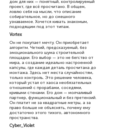
дом для них — понятный, контролируемый
проект, где всё просчитано. В общем,
ловлю себя на мысли, что описание
собирательное, но до смешного
узнаваемое. Хочется кивать знакомым,
подходящим под этот типаж.
Vortex
Он не покупает мечту. Он приобретает
алгоритм. Четкий, предсказуемый, без
эмоционального шума строительной
площадки. Его выбор — это не бегство от
мира, а создание идеально настроенной
капсулы, где каждая деталь просчитана до
монтажа. Здесь нет места случайностям,
только контроль. Это решение человека,
который устал от хаоса необязательных
отношений с прорабами, соседями,
кривыми стенами. Его дом — молчаливый
партнер, функциональный и без претензий.
Он платит не за квадратные метры, а за
право больше не объяснять, почему ему
достаточно этого тихого, автономного
пространства.
Cyber_Violet