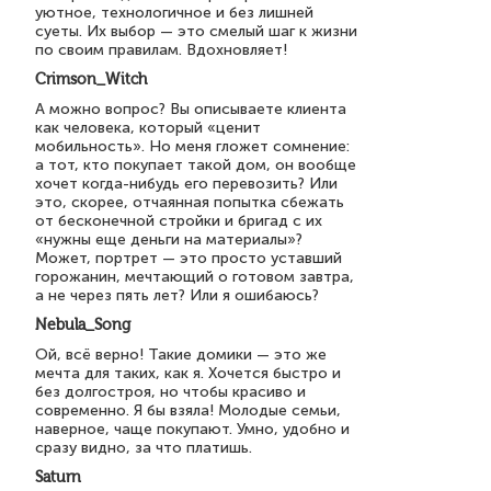
уютное, технологичное и без лишней
суеты. Их выбор — это смелый шаг к жизни
по своим правилам. Вдохновляет!
Crimson_Witch
А можно вопрос? Вы описываете клиента
как человека, который «ценит
мобильность». Но меня гложет сомнение:
а тот, кто покупает такой дом, он вообще
хочет когда-нибудь его перевозить? Или
это, скорее, отчаянная попытка сбежать
от бесконечной стройки и бригад с их
«нужны еще деньги на материалы»?
Может, портрет — это просто уставший
горожанин, мечтающий о готовом завтра,
а не через пять лет? Или я ошибаюсь?
Nebula_Song
Ой, всё верно! Такие домики — это же
мечта для таких, как я. Хочется быстро и
без долгостроя, но чтобы красиво и
современно. Я бы взяла! Молодые семьи,
наверное, чаще покупают. Умно, удобно и
сразу видно, за что платишь.
Saturn