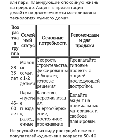
или пары, планирующие спокойную жизнь
на природе. Акцент в презентации
делайте на долговечности материалов и
технологиях «умного дома».
Воз
рас
Семей
Рекомендаци
тна
Основные
ный
и для
я
потребности
статус
продажи
гру
ппа
Скорость
Предлагайте
Молод
строительства,
типовые
28-
ые
фиксированны
проекты с
35
семьи
й бюджет,
опцией
лет
с 1-2
готовые
последующей
детьми
решения
достройки.
Пары
Качество,
Делайте
«пусты
персонализац
акцент на
45-
е
ия,
премиальных
60
гнезда
энергосбереж
материалах и
лет
»,
ение,
свободе
развед
постоянное
планировки.
енные
проживание
Не упускайте из виду растущий сегмент
покупателей-одиночек в возрасте 30-40