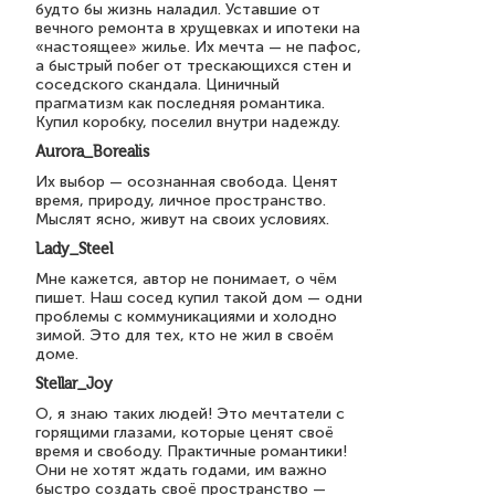
будто бы жизнь наладил. Уставшие от
вечного ремонта в хрущевках и ипотеки на
«настоящее» жилье. Их мечта — не пафос,
а быстрый побег от трескающихся стен и
соседского скандала. Циничный
прагматизм как последняя романтика.
Купил коробку, поселил внутри надежду.
Aurora_Borealis
Их выбор — осознанная свобода. Ценят
время, природу, личное пространство.
Мыслят ясно, живут на своих условиях.
Lady_Steel
Мне кажется, автор не понимает, о чём
пишет. Наш сосед купил такой дом — одни
проблемы с коммуникациями и холодно
зимой. Это для тех, кто не жил в своём
доме.
Stellar_Joy
О, я знаю таких людей! Это мечтатели с
горящими глазами, которые ценят своё
время и свободу. Практичные романтики!
Они не хотят ждать годами, им важно
быстро создать своё пространство —