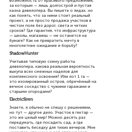
возможность от красивого предложения,
за которым — лишь долгострой и пустая
казна девелопера. Вы пишете о лидах, но
как понять, что за ними стоит реальный
проект, а не просто продажа участков в
чистом поле без дорог, света и четких
сроков? Где гарантия, что инфраструктура
— школы, магазины — не останется на
бумаге? Как не превратить мечту в
многолетнее ожидание и борьбу?
ShadowHunter
Учитывая типовую схему работы
девелопера, какова реальная вероятность
выкупа всех смежных наделов для
комплексного освоения? Или лот 1 га —
это изолированный остров, обречённый на
вечное соседство с чужими гаражами и
старыми огородами?
ElectricSiren
Знаете, я обычно не спешу с решениями,
но тут — другое дело. Участок в гектар —
это же целый мир! Можно десять раз
передумать, где посадить сад, а где
поставить беседку для тихих вечеров. Мне