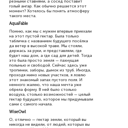
резными ставнями, а сосед поставит
голый ангар. Как обычно решается этот
момент? Хотелось бы понять атмосферу
такого места.
AquaFable
Помню, как мы с мужем впервые приехали
на этот пустой гектар. Была только
табличка с названием будущего посёлка
да ветер в высокой траве. Мы стояли,
держась за руки, и представляли, где
будет наш дом, а где сад для детей. Тогда
это была просто земля — пахнущая
полынью и свободой. Сейчас здесь уже
тропинки, заборы, дымок из труб. Иногда,
проходя мимо новых участков, я ловлю
этот знакомый запах пустого поля. И
немного жалею, что наша мечта уже
обрела форму. В ней было столько
воздуха, столько возможностей — целый
гектар будущего, которое мы придумывали
сами с самого начала.
WiseOwl
О, отлично — гектар земли, который вы
никогда не видели, от людей, которых вы