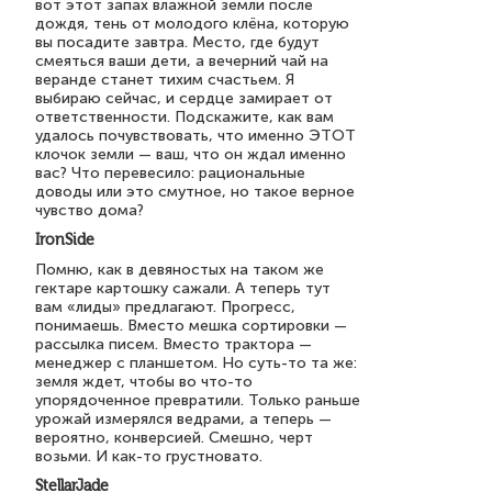
вот этот запах влажной земли после
дождя, тень от молодого клёна, которую
вы посадите завтра. Место, где будут
смеяться ваши дети, а вечерний чай на
веранде станет тихим счастьем. Я
выбираю сейчас, и сердце замирает от
ответственности. Подскажите, как вам
удалось почувствовать, что именно ЭТОТ
клочок земли — ваш, что он ждал именно
вас? Что перевесило: рациональные
доводы или это смутное, но такое верное
чувство дома?
IronSide
Помню, как в девяностых на таком же
гектаре картошку сажали. А теперь тут
вам «лиды» предлагают. Прогресс,
понимаешь. Вместо мешка сортировки —
рассылка писем. Вместо трактора —
менеджер с планшетом. Но суть-то та же:
земля ждет, чтобы во что-то
упорядоченное превратили. Только раньше
урожай измерялся ведрами, а теперь —
вероятно, конверсией. Смешно, черт
возьми. И как-то грустновато.
StellarJade