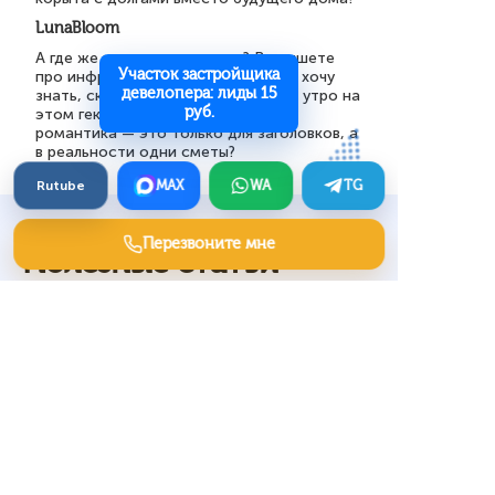
LunaBloom
А где же цена за эту сказку? Вы пишете
Участок застройщика
про инфраструктуру и выгоду, но я хочу
девелопера: лиды 15
знать, сколько стоит моё будущее утро на
руб.
этом гектаре. Прямо сейчас. Или
романтика — это только для заголовков, а
в реальности одни сметы?
Rutube
MAX
WA
TG
Перезвоните мне
Полезные статьи
Лиды на услуги
деревообработки