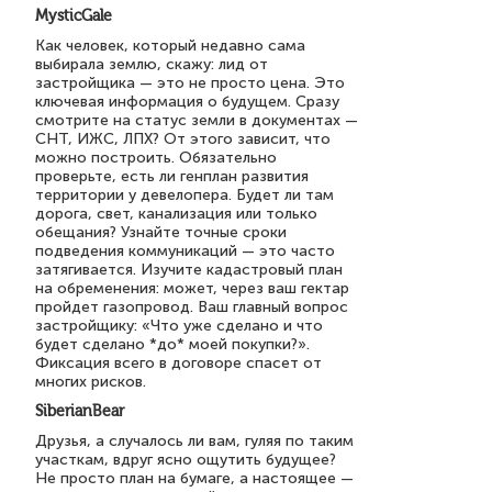
MysticGale
Как человек, который недавно сама
выбирала землю, скажу: лид от
застройщика — это не просто цена. Это
ключевая информация о будущем. Сразу
смотрите на статус земли в документах —
СНТ, ИЖС, ЛПХ? От этого зависит, что
можно построить. Обязательно
проверьте, есть ли генплан развития
территории у девелопера. Будет ли там
дорога, свет, канализация или только
обещания? Узнайте точные сроки
подведения коммуникаций — это часто
затягивается. Изучите кадастровый план
на обременения: может, через ваш гектар
пройдет газопровод. Ваш главный вопрос
застройщику: «Что уже сделано и что
будет сделано *до* моей покупки?».
Фиксация всего в договоре спасет от
многих рисков.
SiberianBear
Друзья, а случалось ли вам, гуляя по таким
участкам, вдруг ясно ощутить будущее?
Не просто план на бумаге, а настоящее —