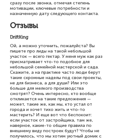
сразу после звонка, отмечая степень
мотивации, ключевые потребности и
назначенную дату следующего контакта.
Отзывы
DriftKing
Ой, а можно уточнить, пожалуйста? Вы
пишете про лиды на такой небольшой
участок — всего гектар. У меня муж как раз
присматривает что-то подобное для
небольшой семейной мастерской и сада.
Скажите, а на практике часто люди берут
такие скромные наделы под свои проекты,
не для бизнеса, а для души? Или это
больше для мелкого производства
смотрят? Очень интересно, кто вообще
откликается на такие предложения —
может, такие же, как мы, кто устал от
города и хочет тихо жить и что-то
мастерить? И еще вот что беспокоит:
если участок от застройщика, там же,
наверное, какие-то общие правила по
внешнему виду построек будут? Чтобы не
получилось, что мы хотим уютный домик с