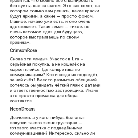
нравится, что можно всё спланировать
без суеты, шаг за шагом. Это как холст, на
котором только вам решать, какие краски
будут яркими, а какие — просто фоном.
Главное, начало уже есть, и оно очень
вдохновляет. Такая земля — тихое, но
очень весомое «да» для будущего,
которое выстраиваешь по своим
правилам.
CrimsonRose
Снова эти «лиды». Участок в 1 га –
серьёзная покупка, а не кошелёк на
маркетплейсе. Где конкретика по
коммуникациям? Кто и когда их подведёт,
за чей счёт? Вместо размытых обещаний
хотелось бы увидеть чёткий план с датами
и ответственностью застройщика. Иначе
это просто приманка для сбора
контактов.
NeonDream
Девчонки, а у кого-нибудь был опыт
покупки такого «конструктора» —
готового участка с подведёнными
коммуникациями? Интересно, сильно ли