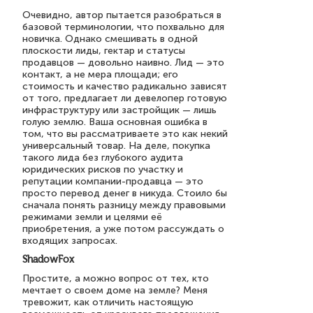
Очевидно, автор пытается разобраться в
базовой терминологии, что похвально для
новичка. Однако смешивать в одной
плоскости лиды, гектар и статусы
продавцов — довольно наивно. Лид — это
контакт, а не мера площади; его
стоимость и качество радикально зависят
от того, предлагает ли девелопер готовую
инфраструктуру или застройщик — лишь
голую землю. Ваша основная ошибка в
том, что вы рассматриваете это как некий
универсальный товар. На деле, покупка
такого лида без глубокого аудита
юридических рисков по участку и
репутации компании-продавца — это
просто перевод денег в никуда. Стоило бы
сначала понять разницу между правовыми
режимами земли и целями её
приобретения, а уже потом рассуждать о
входящих запросах.
ShadowFox
Простите, а можно вопрос от тех, кто
мечтает о своем доме на земле? Меня
тревожит, как отличить настоящую