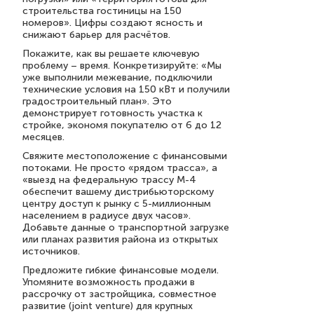
строительства гостиницы на 150
номеров». Цифры создают ясность и
снижают барьер для расчётов.
Покажите, как вы решаете ключевую
проблему – время. Конкретизируйте: «Мы
уже выполнили межевание, подключили
технические условия на 150 кВт и получили
градостроительный план». Это
демонстрирует готовность участка к
стройке, экономя покупателю от 6 до 12
месяцев.
Свяжите местоположение с финансовыми
потоками. Не просто «рядом трасса», а
«выезд на федеральную трассу М-4
обеспечит вашему дистрибьюторскому
центру доступ к рынку с 5-миллионным
населением в радиусе двух часов».
Добавьте данные о транспортной загрузке
или планах развития района из открытых
источников.
Предложите гибкие финансовые модели.
Упомяните возможность продажи в
рассрочку от застройщика, совместное
развитие (joint venture) для крупных