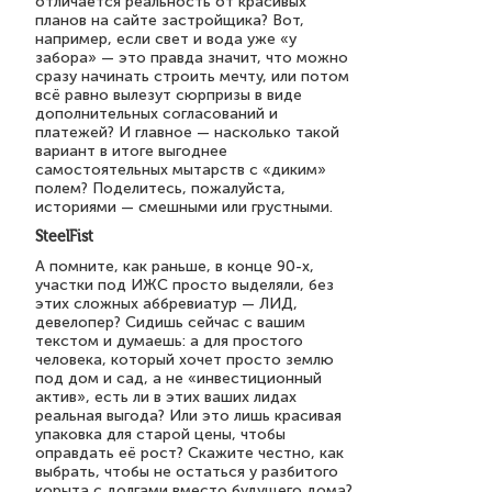
отличается реальность от красивых
планов на сайте застройщика? Вот,
например, если свет и вода уже «у
забора» — это правда значит, что можно
сразу начинать строить мечту, или потом
всё равно вылезут сюрпризы в виде
дополнительных согласований и
платежей? И главное — насколько такой
вариант в итоге выгоднее
самостоятельных мытарств с «диким»
полем? Поделитесь, пожалуйста,
историями — смешными или грустными.
SteelFist
А помните, как раньше, в конце 90-х,
участки под ИЖС просто выделяли, без
этих сложных аббревиатур — ЛИД,
девелопер? Сидишь сейчас с вашим
текстом и думаешь: а для простого
человека, который хочет просто землю
под дом и сад, а не «инвестиционный
актив», есть ли в этих ваших лидах
реальная выгода? Или это лишь красивая
упаковка для старой цены, чтобы
оправдать её рост? Скажите честно, как
выбрать, чтобы не остаться у разбитого
корыта с долгами вместо будущего дома?