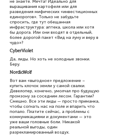
не знаете. Мечта! Идеально для
выращивания картофеля или для
разведения мифических «инвестиционных
единорогов». Только не забудьте
спросить, где тут обещанная
инфраструктура: аптека, школа или хотя
бы дорога. Или они входят в отдельный,
более дорогой пакет «Вид на луну и веру в
чудо»?
CyberViolet
Да, лиды. Но хоть не холодные звонки.
Беру.
NordicWolf
Вот вам «выгодное» предложение –
купить клочок земли у самой свалки.
Девелопер, конечно, умолчал про будущую
промзону за соседним лесом. Гарантии?
Смешно. Все эти лиды — просто приманка,
чтобы согнать нас на поле и впарить что
попало. Платите сейчас, а проблемы с
коммуникациями и документами — это
уже ваши головные боли. Никакой
реальной выгоды, один
разрекламированный воздух.