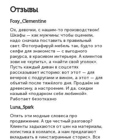
Отзывы
Foxy_Clementine
Ох, девочки, с нашим-то производством!
Шкафы — как мужчины: чтобы оценили,
надо сначала поставить в правильный
свет. Фотографируй мебель так, будто это
селфи для знакомств — с выгодного
ракурса, в красивом интерьере. А клиентов
зови не «купить», а «найти свой уголок».
Пусть каждый диван в соцсетях
рассказывает историю: вот этот — для
вечеров с подругами и вином, а этот — для
объятий после тяжёлого дня. Продаём не
древесину, а настроение. И да, скидки
называй «подарком себе любимой».
Работает безотказно
Luna_Spark
Опять эти модные словеса про
продвижение. А где честный разговор?
Клиенты задыхаются от цен на материалы,
логистика в коллапсе, а нам предлагают
вкладывать в «инстаграмные сторис». Все