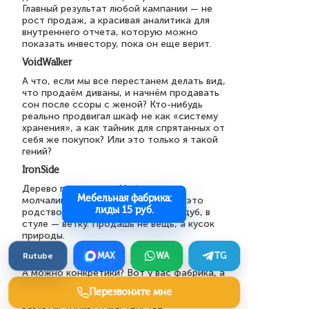
Главный результат любой кампании — не
рост продаж, а красивая аналитика для
внутреннего отчета, которую можно
показать инвестору, пока он еще верит.
VoidWalker
А что, если мы все перестанем делать вид,
что продаём диваны, и начнём продавать
сон после ссоры с женой? Кто-нибудь
реально продвигал шкаф не как «систему
хранения», а как тайник для спрятанных от
себя же покупок? Или это только я такой
гений?
IronSide
Дерево помнит лес. Мебель — его
Мебельная фабрика:
молчаливый посол. Покажи людям это
лиды 15 руб.
родство. Пусть увидят в шкафу — дуб, в
стуле — ветку. Продашь не вещь, а кусок
природы.
Kratos
Rutube
MAX
WA
TG
А можно конкретики? Вот у вас фабрика, а
не магазин. Как вы предлагаете продавать
Перезвоните мне
напрямую клиентам, минуя салоны? И
какую историю о мастерстве