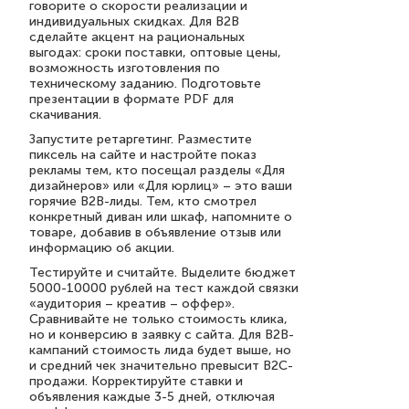
говорите о скорости реализации и
индивидуальных скидках. Для B2B
сделайте акцент на рациональных
выгодах: сроки поставки, оптовые цены,
возможность изготовления по
техническому заданию. Подготовьте
презентации в формате PDF для
скачивания.
Запустите ретаргетинг. Разместите
пиксель на сайте и настройте показ
рекламы тем, кто посещал разделы «Для
дизайнеров» или «Для юрлиц» – это ваши
горячие B2B-лиды. Тем, кто смотрел
конкретный диван или шкаф, напомните о
товаре, добавив в объявление отзыв или
информацию об акции.
Тестируйте и считайте. Выделите бюджет
5000-10000 рублей на тест каждой связки
«аудитория – креатив – оффер».
Сравнивайте не только стоимость клика,
но и конверсию в заявку с сайта. Для B2B-
кампаний стоимость лида будет выше, но
и средний чек значительно превысит B2C-
продажи. Корректируйте ставки и
объявления каждые 3-5 дней, отключая