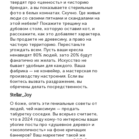
твердят про «ценность» и «историю
бренда», а вы показываете стерильные
фото в белых комнатах. Скучно. Где живые
люди со своими пятнами и скандалами на
этой мебели? Покажите трещину на
дубовом столе, которую оставил кот, и
расскажите, как это добавляет характера.
Вы продаете не древесину, а право на
частную территорию. Перестаньте
угождать всем. Пусть ваши кресла
ненавидят 80% людей, зато 20% будут
фанатично их желать. Искусство не
бывает удобным для каждого. Ваша
фабрика — не конвейер, а мастерская по
производству настроения. Если вы
боитесь вызвать раздражение, вы
обречены делать посредственность.
Stellar_Joy
О боже, опять эти гениальные советы от
людей, чей максимум — продать
табуретку соседке. Вы всерьез считаете,
что в 2024 году кому-то интересны ваши
убогие посты про «душевное дерево» и
«экологичность» на фоне кричащих
баннеров? Ваш маркетинг такой же