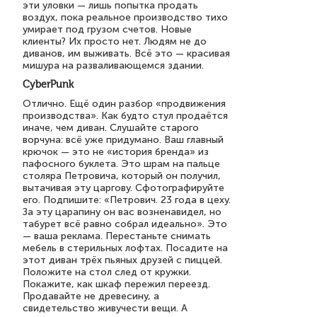
эти уловки — лишь попытка продать
воздух, пока реальное производство тихо
умирает под грузом счетов. Новые
клиенты? Их просто нет. Людям не до
диванов, им выживать. Всё это — красивая
мишура на разваливающемся здании.
CyberPunk
Отлично. Ещё один разбор «продвижения
производства». Как будто стул продаётся
иначе, чем диван. Слушайте старого
ворчуна: всё уже придумано. Ваш главный
крючок — это не «история бренда» из
пафосного буклета. Это шрам на пальце
столяра Петровича, который он получил,
вытачивая эту царгову. Сфотографируйте
его. Подпишите: «Петрович. 23 года в цеху.
За эту царапину он вас возненавидел, но
табурет всё равно собрал идеально». Это
— ваша реклама. Перестаньте снимать
мебель в стерильных лофтах. Посадите на
этот диван трёх пьяных друзей с пиццей.
Положите на стол след от кружки.
Покажите, как шкаф пережил переезд.
Продавайте не древесину, а
свидетельство живучести вещи. А