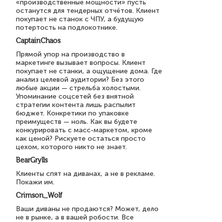
«производственные мощности» пусть
останутся для тендерных отчётов. Клиент
покупает не станок с ЧПУ, а будущую
потертость на подлокотнике.
CaptainChaos
Прямой упор на производство в
маркетинге вызывает вопросы. Клиент
покупает не станки, а ощущение дома. Где
анализ целевой аудитории? Без этого
любые акции — стрельба холостыми.
Упоминание соцсетей без внятной
стратегии контента лишь распылит
бюджет. Конкретики по упаковке
преимуществ — ноль. Как вы будете
конкурировать с масс-маркетом, кроме
как ценой? Рискуете остаться просто
цехом, которого никто не знает.
BearGrylls
Клиенты спят на диванах, а не в рекламе.
Покажи им.
Crimson_Wolf
Ваши диваны не продаются? Может, дело
не в рынке, а в вашей робости. Все