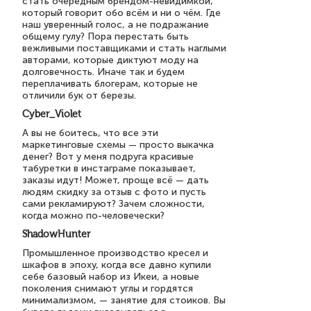
стать очередным брендом-невидимкой,
который говорит обо всём и ни о чём. Где
наш уверенный голос, а не подражание
общему гулу? Пора перестать быть
вежливыми поставщиками и стать наглыми
авторами, которые диктуют моду на
долговечность. Иначе так и будем
переплачивать блогерам, которые не
отличили бук от березы.
Cyber_Violet
А вы не боитесь, что все эти
маркетинговые схемы — просто выкачка
денег? Вот у меня подруга красивые
табуретки в инстаграме показывает,
заказы идут! Может, проще всё — дать
людям скидку за отзыв с фото и пусть
сами рекламируют? Зачем сложности,
когда можно по-человечески?
ShadowHunter
Промышленное производство кресел и
шкафов в эпоху, когда все давно купили
себе базовый набор из Икеи, а новые
поколения снимают углы и гордятся
минимализмом, — занятие для стоиков. Вы