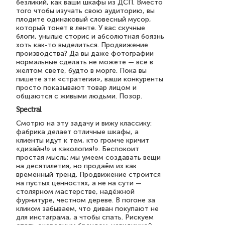
безликий, как ваши шкафы из ДСП. Вместо
того чтобы изучать свою аудиторию, вы
плодите одинаковый словесный мусор,
который тонет в ленте. У вас скучные
блоги, унылые сторис и абсолютная боязнь
хоть как-то выделиться. Продвижение
производства? Да вы даже фотографии
нормальные сделать не можете — все в
желтом свете, будто в морге. Пока вы
пишете эти «стратегии», ваши конкуренты
просто показывают товар лицом и
общаются с живыми людьми. Позор.
Spectral
Смотрю на эту задачу и вижу классику:
фабрика делает отличные шкафы, а
клиенты идут к тем, кто громче кричит
«дизайн!» и «экология!». Беспокоит
простая мысль: мы умеем создавать вещи
на десятилетия, но продаём их как
временный тренд. Продвижение строится
на пустых ценностях, а не на сути —
столярном мастерстве, надёжной
фурнитуре, честном дереве. В погоне за
кликом забываем, что диван покупают не
для инстаграма, а чтобы спать. Рискуем