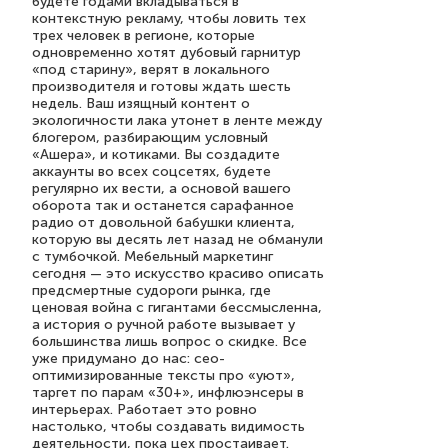
будете годами вкладываться в
контекстную рекламу, чтобы ловить тех
трех человек в регионе, которые
одновременно хотят дубовый гарнитур
«под старину», верят в локального
производителя и готовы ждать шесть
недель. Ваш изящный контент о
экологичности лака утонет в ленте между
блогером, разбирающим условный
«Ашера», и котиками. Вы создадите
аккаунты во всех соцсетях, будете
регулярно их вести, а основой вашего
оборота так и останется сарафанное
радио от довольной бабушки клиента,
которую вы десять лет назад не обманули
с тумбочкой. Мебельный маркетинг
сегодня — это искусство красиво описать
предсмертные судороги рынка, где
ценовая война с гигантами бессмысленна,
а история о ручной работе вызывает у
большинства лишь вопрос о скидке. Все
уже придумано до нас: сео-
оптимизированные тексты про «уют»,
таргет по парам «30+», инфлюэнсеры в
интерьерах. Работает это ровно
настолько, чтобы создавать видимость
деятельности, пока цех простаивает.