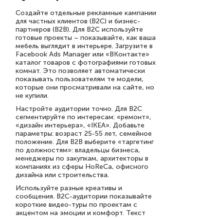
Создайте отдельные рекламные кампании
для частных клиентов (B2C) и бизнес-
партнеров (B2B). Для B2C используйте
готовые проекты – показывайте, как ваша
мебель выглядит в интерьере. Загрузите в
Facebook Ads Manager или «ВКонтакте»
каталог товаров с фотографиями готовых
комнат. Это позволяет автоматически
показывать пользователям те модели,
которые они просматривали на сайте, но
не купили.
Настройте аудитории точно. Для B2C
сегментируйте по интересам: «ремонт»,
«дизайн интерьера», «IKEA». Добавьте
параметры: возраст 25-55 лет, семейное
положение. Для B2B выберите «таргетинг
по должностям»: владельцы бизнеса,
менеджеры по закупкам, архитекторы в
компаниях из сферы HoReCa, офисного
дизайна или строительства.
Используйте разные креативы и
сообщения. B2C-аудитории показывайте
короткие видео-туры по проектам с
акцентом на эмоции и комфорт. Текст