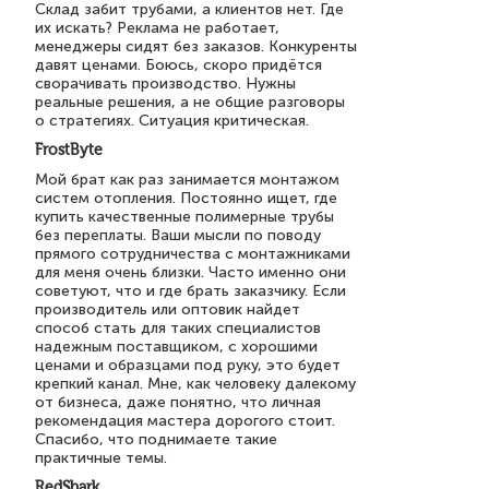
Склад забит трубами, а клиентов нет. Где
их искать? Реклама не работает,
менеджеры сидят без заказов. Конкуренты
давят ценами. Боюсь, скоро придётся
сворачивать производство. Нужны
реальные решения, а не общие разговоры
о стратегиях. Ситуация критическая.
FrostByte
Мой брат как раз занимается монтажом
систем отопления. Постоянно ищет, где
купить качественные полимерные трубы
без переплаты. Ваши мысли по поводу
прямого сотрудничества с монтажниками
для меня очень близки. Часто именно они
советуют, что и где брать заказчику. Если
производитель или оптовик найдет
способ стать для таких специалистов
надежным поставщиком, с хорошими
ценами и образцами под руку, это будет
крепкий канал. Мне, как человеку далекому
от бизнеса, даже понятно, что личная
рекомендация мастера дорогого стоит.
Спасибо, что поднимаете такие
практичные темы.
RedShark