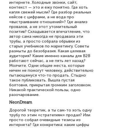
интернете. Холодные звонки, сайт,
контекст — это и ежу понятно. Где хоть
капля свежей мысли? Где разбор реальных
кейсов с цифрами, а не вода про
«выстраивание отношений»? Где анализ
провалов, а не этот утомительный
позитив? Складывается впечатление, что
автор сама никогда не продавала эти
трубы, а просто собрала обрывки из
старых учебников по маркетингу. Советы
размыты до безобразия. Какая целевая
аудитория? Какие именно каналы для В2В
работают сейчас, а не пять лет назад?
Молчите. Одни общие места, которые
ничем не помогут человеку, действительно
пытающемуся что-то продать. Стыдно
такое публиковать. Вышла пустая
болтовня, прикрытая громким заголовком.
Никакой практической пользы, одно
разочарование.
NeonDream
Дорогой теоретик, а ты сам-то хоть одну
трубу по этим «стратегиям» продал? Или
просто собрал очевидные тезисы из
интернета? Где конкретика: какие цифры