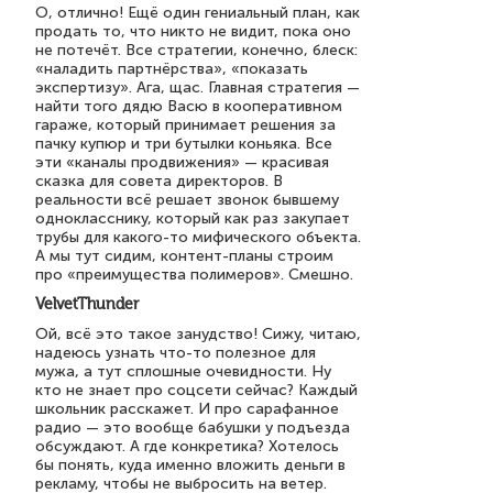
О, отлично! Ещё один гениальный план, как
продать то, что никто не видит, пока оно
не потечёт. Все стратегии, конечно, блеск:
«наладить партнёрства», «показать
экспертизу». Ага, щас. Главная стратегия —
найти того дядю Васю в кооперативном
гараже, который принимает решения за
пачку купюр и три бутылки коньяка. Все
эти «каналы продвижения» — красивая
сказка для совета директоров. В
реальности всё решает звонок бывшему
однокласснику, который как раз закупает
трубы для какого-то мифического объекта.
А мы тут сидим, контент-планы строим
про «преимущества полимеров». Смешно.
VelvetThunder
Ой, всё это такое занудство! Сижу, читаю,
надеюсь узнать что-то полезное для
мужа, а тут сплошные очевидности. Ну
кто не знает про соцсети сейчас? Каждый
школьник расскажет. И про сарафанное
радио — это вообще бабушки у подъезда
обсуждают. А где конкретика? Хотелось
бы понять, куда именно вложить деньги в
рекламу, чтобы не выбросить на ветер.