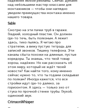
надёжнее любой рекламы. Сейчас думаем
над небольшими мастер-классами для
монтажников — чтобы они наглядно
увидели преимущества монтажа именно
нашего товара.
Sable
Смотрю на эти пачки труб в гараже.
Гладкий, холодный пластик. Он должен
где-то течь, быть полезным. А лежит
здесь, тихо пылясь. Я читаю про
стратегии, а вижу пустую тетрадь для
записей звонков. Тишину телефона. Эти
каналы сбыта похожи на длинные, пустые
коридоры. Ты знаешь, что твой товар
хорош, надёжен. Но как рассказать об
этом миру, который не ждёт твоей
новости? Как найти того, кому именно
сейчас нужно то, что ты годами складывал
по полкам? Иногда кажется, что все
стройки идут где-то далеко, за
горизонтом. А здесь — только эхо от
стука по прочной стенке трубы. Глухой,
одинокий звук.
CrimsonWhisper