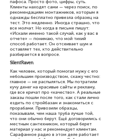
пафоса. Просто фото, цифры, суть.
Клиенты находят сами — через поиск, по
рекомендациям монтажников, которым я
однажды бесплатно привезла образец на
тест. Это медленно. Иногда страшно, что
все молчат. Но когда в письме пишут:
«Искали именно такой случай, как у вас в
отчете» — понимаю, что мой тихий
способ работает. Он отсеивает шум и
оставляет тех, кто действительно
разбирается в вопросе.
SilentRaven
Как человек, который помогал мужу с его
небольшим производством, скажу честно:
главное — не распыляться. Мы потратили
кучу денег на красивые сайты и рекламу,
где все кричат про «качество». А реальные
заказы пошли после того, как стали лично
ездить по стройбазам и знакомиться с
прорабами. Привозили образцы,
показывали, чем наша труба лучше той,
что они обычно берут. Ещё договорились с
местным сантехником, который берет
материал у нас и рекомендует клиентам.
Сарафанное радио в этом деле работает