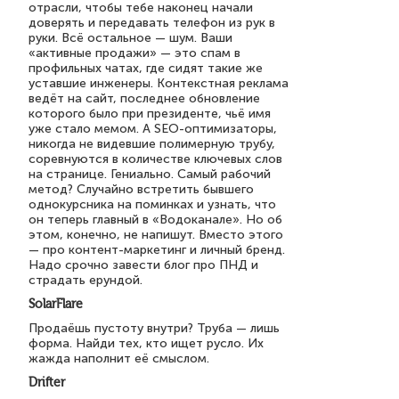
отрасли, чтобы тебе наконец начали
доверять и передавать телефон из рук в
руки. Всё остальное — шум. Ваши
«активные продажи» — это спам в
профильных чатах, где сидят такие же
уставшие инженеры. Контекстная реклама
ведёт на сайт, последнее обновление
которого было при президенте, чьё имя
уже стало мемом. А SEO-оптимизаторы,
никогда не видевшие полимерную трубу,
соревнуются в количестве ключевых слов
на странице. Гениально. Самый рабочий
метод? Случайно встретить бывшего
однокурсника на поминках и узнать, что
он теперь главный в «Водоканале». Но об
этом, конечно, не напишут. Вместо этого
— про контент-маркетинг и личный бренд.
Надо срочно завести блог про ПНД и
страдать ерундой.
SolarFlare
Продаёшь пустоту внутри? Труба — лишь
форма. Найди тех, кто ищет русло. Их
жажда наполнит её смыслом.
Drifter