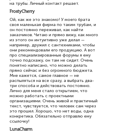
на трубы. Личный контакт решает.
FrostyCherry
Ой, как же это знакомо! У моего брата
своя маленькая фирма по таким трубам, и
он постоянно переживал, как найти
заказчиков. Читаю и прямо вижу, как много
из этого он интуитивно уже делал —
например, дружил с сантехниками, чтобы
они рекомендовали его продукцию. А вот
про специализированные форумы я ему
точно подскажу, он там не сидит. Очень
понятно написано, что можно делать
прямо сейчас и без огромного бюджета.
Мне кажется, самое главное — не
распыляться на все сразу, а выбрать два-
три способа и действовать постоянно.
Лично для меня стало открытием, что
можно работать с проектными
организациями. Очень живой и практичный
текст, чувствуется, что человек сам через
это прошел. Хорошо, что нет воды, одна
конкретика. Обязательно отправлю ему
ссылочку!
LunaCharm