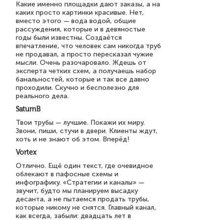
Какие именно площадки дают заказы, а на
каких просто картинки красивые. Нет,
вместо этого — вода водой, общие
рассуждения, которые и в девяностые
годы были известны. Создаётся
впечатление, что человек сам никогда труб
не продавал, а просто пересказал чужие
мысли. Очень разочаровало. Ждешь от
эксперта четких схем, а получаешь набор
банальностей, которые и так все давно
проходили. Скучно и бесполезно для
реального дела.
SaturnB
Твои трубы — лучшие. Покажи их миру.
Звони, пиши, стучи в двери. Клиенты ждут,
хоть и не знают об этом. Вперёд!
Vortex
Отлично. Ещё один текст, где очевидное
облекают в пафосные схемы и
инфографику. «Стратегии и каналы» —
звучит, будто мы планируем высадку
десанта, а не пытаемся продать трубы,
которые никому не снятся. Главный канал,
как всегда, забыли: двадцать лет в