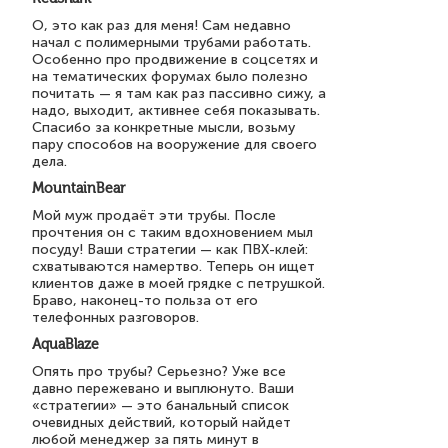
О, это как раз для меня! Сам недавно
начал с полимерными трубами работать.
Особенно про продвижение в соцсетях и
на тематических форумах было полезно
почитать — я там как раз пассивно сижу, а
надо, выходит, активнее себя показывать.
Спасибо за конкретные мысли, возьму
пару способов на вооружение для своего
дела.
MountainBear
Мой муж продаёт эти трубы. После
прочтения он с таким вдохновением мыл
посуду! Ваши стратегии — как ПВХ-клей:
схватываются намертво. Теперь он ищет
клиентов даже в моей грядке с петрушкой.
Браво, наконец-то польза от его
телефонных разговоров.
AquaBlaze
Опять про трубы? Серьезно? Уже все
давно пережевано и выплюнуто. Ваши
«стратегии» — это банальный список
очевидных действий, который найдет
любой менеджер за пять минут в