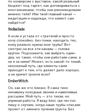
по конверсии с выставок, какой реальный
бюджет под таргет, как договариваться с
монтажниками, чтобы они рекомендовали
именно тебя? Или твой главный канал —
медитация и надежда, что клиент сам
найдётся?
StellarJade
А если я устала от стратегий и просто
хочу спокойно, без гонки, находить тех,
кому реально нужны мои трубы? Вот
смотрю на все эти каналы — голова
кругом. Подскажите, как выбрать один-
два, но таких, чтобы они работали сами, а
не я за ними? Может, есть какой-то тихий,
нехоженый путь, где клиенты сами
приходят к тем, кто делает дело хорошо,
а не кричит громче всех?
EmberWitch
Ох, как же это близко. Я сама тихо
ненавижу холодные звонки и навязчивые
рассылки. Мой путь — это тихая, но
упрямая работа. Я веду блог, где честно
пишу о случаях, когда наши трубы спасали
проект от зимнего пучения грунта. Без