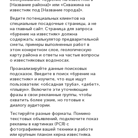
[Название района]» или «Скважина на
известняк под [Название города]».
Ведите потенциальных клиентов на
специальные посадочные страницы, а не
на главный сайт. Страница для запроса
«бурение на известняк» должна
содержать: калькулятор предварительной
сметы, примеры выполненных работ в
этом конкретном слое, геологическую
карту района и ответы на частые вопросы
о известняковых водоносах.
Проанализируйте данные поисковых
подсказок. Введите в поиск «бурение на
известняк» и изучите, что еще ищут
пользователи: «обсадная труба», «дебет»,
«плывун». Включите эти уточняющие
фразы в свои рекламные группы, чтобы
охватить более узкие, но готовые к
диалогу аудитории.
Тестируйте разные форматы. Помимо
текстовых объявлений, подключите показ
рекламы в картинках (РСЯ) с
фотографиями вашей техники в работе
или крупным планом керна известняка.