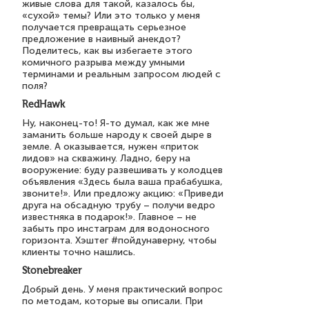
живые слова для такой, казалось бы,
«сухой» темы? Или это только у меня
получается превращать серьезное
предложение в наивный анекдот?
Поделитесь, как вы избегаете этого
комичного разрыва между умными
терминами и реальным запросом людей с
поля?
RedHawk
Ну, наконец-то! Я-то думал, как же мне
заманить больше народу к своей дыре в
земле. А оказывается, нужен «приток
лидов» на скважину. Ладно, беру на
вооружение: буду развешивать у колодцев
объявления «Здесь была ваша прабабушка,
звоните!». Или предложу акцию: «Приведи
друга на обсадную трубу – получи ведро
известняка в подарок!». Главное – не
забыть про инстаграм для водоносного
горизонта. Хэштег #пойдунаверну, чтобы
клиенты точно нашлись.
Stonebreaker
Добрый день. У меня практический вопрос
по методам, которые вы описали. При