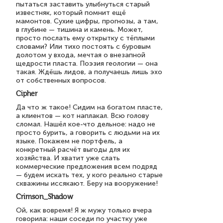
пытаться заставить улыбнуться старый
известняк, который помнит ещё
мамонтов. Сухие цифры, прогнозы, а там,
в глубине — тишина и камень. Может,
просто послать ему открытку с тёплыми
словами? Или тихо постоять с буровым
долотом у входа, мечтая о внезапной
щедрости пласта. Поэзия геологии — она
такая. Ждёшь лидов, а получаешь лишь эхо
от собственных вопросов.
Cipher
Да что ж такое! Сидим на богатом пласте,
а клиентов — кот наплакал. Всю голову
сломал. Нашёл кое-что дельное: надо не
просто бурить, а говорить с людьми на их
языке. Покажем не портфель, а
конкретный расчёт выгоды для их
хозяйства. И хватит уже слать
коммерческие предложения всем подряд
— будем искать тех, у кого реально старые
скважины иссякают. Беру на вооружение!
Crimson_Shadow
Ой, как вовремя! Я ж мужу только вчера
говорила: наши соседи по участку уже