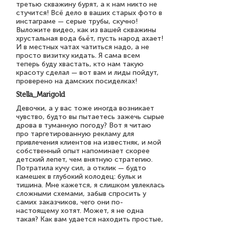
третью скважину бурят, а к нам никто не
стучится! Всё дело в ваших старых фото в
инстаграме — серые трубы, скучно!
Выложите видео, как из вашей скважины
хрустальная вода бьёт, пусть народ ахает!
И в местных чатах чатиться надо, а не
просто визитку кидать. Я сама всем
теперь буду хвастать, кто нам такую
красоту сделал — вот вам и лиды пойдут,
проверено на дамских посиделках!
Stella_Marigold
Девочки, а у вас тоже иногда возникает
чувство, будто вы пытаетесь зажечь сырые
дрова в туманную погоду? Вот я читаю
про таргетированную рекламу для
привлечения клиентов на известняк, и мой
собственный опыт напоминает скорее
детский лепет, чем внятную стратегию.
Потратила кучу сил, а отклик — будто
камешек в глубокий колодец: бульк и
тишина. Мне кажется, я слишком увлеклась
сложными схемами, забыв спросить у
самих заказчиков, чего они по-
настоящему хотят. Может, я не одна
такая? Как вам удается находить простые,