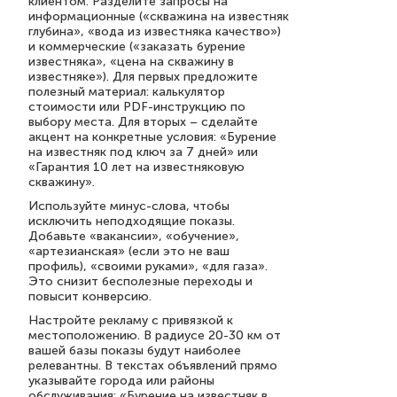
клиентом. Разделите запросы на
информационные («скважина на известняк
глубина», «вода из известняка качество»)
и коммерческие («заказать бурение
известняка», «цена на скважину в
известняке»). Для первых предложите
полезный материал: калькулятор
стоимости или PDF-инструкцию по
выбору места. Для вторых – сделайте
акцент на конкретные условия: «Бурение
на известняк под ключ за 7 дней» или
«Гарантия 10 лет на известняковую
скважину».
Используйте минус-слова, чтобы
исключить неподходящие показы.
Добавьте «вакансии», «обучение»,
«артезианская» (если это не ваш
профиль), «своими руками», «для газа».
Это снизит бесполезные переходы и
повысит конверсию.
Настройте рекламу с привязкой к
местоположению. В радиусе 20-30 км от
вашей базы показы будут наиболее
релевантны. В текстах объявлений прямо
указывайте города или районы
обслуживания: «Бурение на известняк в