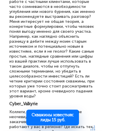
работе с частными клиентами, которые
часто сомневаются в необходимости
углубления или нового бурения, как именно
вы рекомендуете выстраивать разговор?
Меня интересует не общая теория, а
конкретные формулировки, чтобы человек
понял выгоду именно для своего участка.
Например, как наглядно объяснить
разницу в дебите между моим старым
источником и потенциально новым в
известняке, если я не геолог? Какие самые
простые, наглядные сравнения или цифры
из вашей практики лучше использовать в
таком диалоге, чтобы не отпугнуть
сложными терминами, но убедить в
целесообразности инвестиций? Есть ли
четкие критерии состояния скважины, при
которых уже точно стоит рассматривать
этот вариант, кроме очевидного падения
уровня воды?
Cyber_Valkyrie
Коллеги, поделитесь опытом? Какие
Скважины известняк:
неочевидные каналы привлечения
лиды 15 руб.
заказчиков на известняк реально
работают у вас в регионе? Где искать тех,