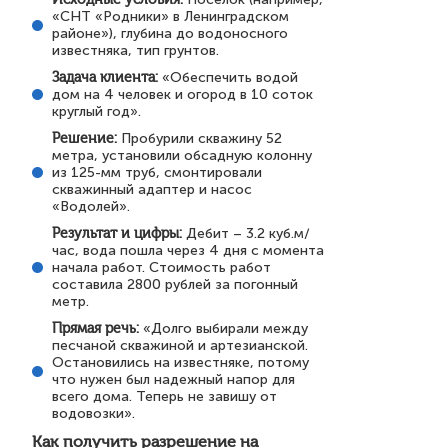
«СНТ «Родники» в Ленинградском
районе»), глубина до водоносного
известняка, тип грунтов.
Задача клиента:
«Обеспечить водой
дом на 4 человек и огород в 10 соток
круглый год».
Решение:
Пробурили скважину 52
метра, установили обсадную колонну
из 125-мм труб, смонтировали
скважинный адаптер и насос
«Водолей».
Результат и цифры:
Дебит – 3.2 куб.м/
час, вода пошла через 4 дня с момента
начала работ. Стоимость работ
составила 2800 рублей за погонный
метр.
Прямая речь:
«Долго выбирали между
песчаной скважиной и артезианской.
Остановились на известняке, потому
что нужен был надежный напор для
всего дома. Теперь не завишу от
водовозки».
Как получить разрешение на