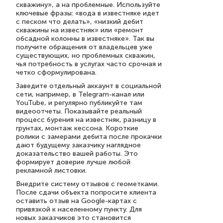
скважину», а на проблемные. Используйте
ключевые фразы: «вода в известняке идет
с песком что делать», «низкий дебит
скважины на известняк» или «ремонт
обсадной колонны в известняке». Так вы
получите обращения от владельцев уже
существующих, но проблемных скважин,
чья потребность в услугах часто срочная и
четко сформулирована.
Заведите отдельный аккаунт в социальной
сети, например, в Telegram-канал или
YouTube, и регулярно публикуйте там
видеоотчеты. Показывайте реальный
процесс бурения на известняк, разницу в
грунтах, монтаж кессона. Короткие
ролики с замерами дебита после прокачки
дают будущему заказчику наглядное
доказательство вашей работы. Это
формирует доверие лучше любой
рекламной листовки.
Внедрите систему отзывов с геометками.
После сдачи объекта попросите клиента
оставить отзыв на Google-картах с
привязкой к населенному пункту. Для
новых заказчиков это становится