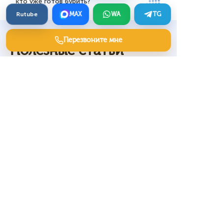
кто уже готов бурить?
Rutube
MAX
WA
TG
Перезвоните мне
Полезные статьи
Отделочные материалы —
генерация лидов
Земля у реки и леса —
входящий спрос и лиды