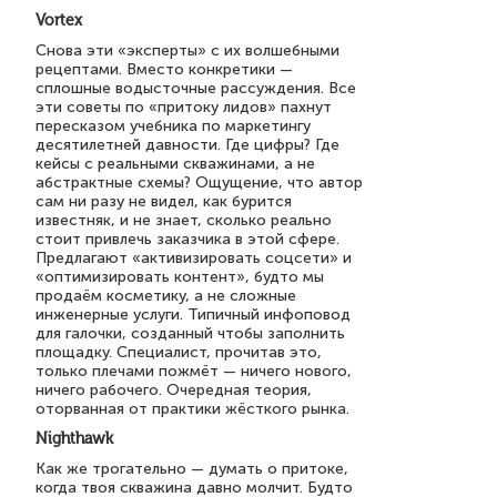
Vortex
Снова эти «эксперты» с их волшебными
рецептами. Вместо конкретики —
сплошные водысточные рассуждения. Все
эти советы по «притоку лидов» пахнут
пересказом учебника по маркетингу
десятилетней давности. Где цифры? Где
кейсы с реальными скважинами, а не
абстрактные схемы? Ощущение, что автор
сам ни разу не видел, как бурится
известняк, и не знает, сколько реально
стоит привлечь заказчика в этой сфере.
Предлагают «активизировать соцсети» и
«оптимизировать контент», будто мы
продаём косметику, а не сложные
инженерные услуги. Типичный инфоповод
для галочки, созданный чтобы заполнить
площадку. Специалист, прочитав это,
только плечами пожмёт — ничего нового,
ничего рабочего. Очередная теория,
оторванная от практики жёсткого рынка.
Nighthawk
Как же трогательно — думать о притоке,
когда твоя скважина давно молчит. Будто