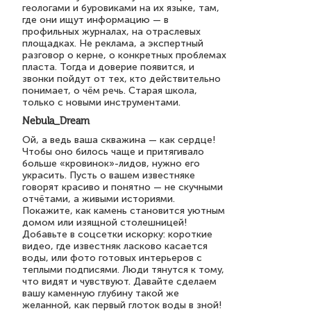
геологами и буровиками на их языке, там,
где они ищут информацию — в
профильных журналах, на отраслевых
площадках. Не реклама, а экспертный
разговор о керне, о конкретных проблемах
пласта. Тогда и доверие появится, и
звонки пойдут от тех, кто действительно
понимает, о чём речь. Старая школа,
только с новыми инструментами.
Nebula_Dream
Ой, а ведь ваша скважина — как сердце!
Чтобы оно билось чаще и притягивало
больше «кровинок»-лидов, нужно его
украсить. Пусть о вашем известняке
говорят красиво и понятно — не скучными
отчётами, а живыми историями.
Покажите, как камень становится уютным
домом или изящной столешницей!
Добавьте в соцсетки искорку: короткие
видео, где известняк ласково касается
воды, или фото готовых интерьеров с
теплыми подписями. Люди тянутся к тому,
что видят и чувствуют. Давайте сделаем
вашу каменную глубину такой же
желанной, как первый глоток воды в зной!