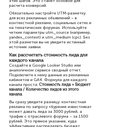
этих шагов. Это станет основой для
расчета конверсий.
Обязательно настройте UTM-разметку
для всех рекламных объявлений – в
контекстной рекламе, социальных сетях и
на тематических форумах. Используйте
четкие параметры utm_source (например,
yandex_context) и utm_medium (cpc). Без
этой разметки вы не увидите истинный
источник заявки.
Как рассчитать стоимость лида для
каждого канала
Создайте в Google Looker Studio или
аналогичном сервисе сводный отчет.
Подключите к нему данные из рекламных
кабинетов и GA4. Формула для каждого
канала проста:
Стоимость лида = Бюджет
канала / Количество лидов из этого
канала
.
Вы сразу увидите разницу: контекстная
реклама по запросу «бурение известняка»
может давать лида за 3000 рублей, а
трафик с отраслевого форума – за 1500
рублей. Это прямое указание, куда
эффективнее распределять бюджет.