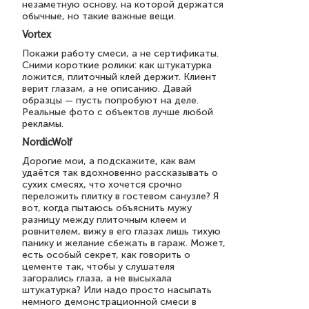
незаметную основу, на которой держатся
обычные, но такие важные вещи.
Vortex
Покажи работу смеси, а не сертификаты.
Сними короткие ролики: как штукатурка
ложится, плиточный клей держит. Клиент
верит глазам, а не описанию. Давай
образцы — пусть попробуют на деле.
Реальные фото с объектов лучше любой
рекламы.
NordicWolf
Дорогие мои, а подскажите, как вам
удаётся так вдохновенно рассказывать о
сухих смесях, что хочется срочно
переложить плитку в гостевом санузле? Я
вот, когда пытаюсь объяснить мужу
разницу между плиточным клеем и
ровнителем, вижу в его глазах лишь тихую
панику и желание сбежать в гараж. Может,
есть особый секрет, как говорить о
цементе так, чтобы у слушателя
загорались глаза, а не высыхала
штукатурка? Или надо просто насыпать
немного демонстрационной смеси в