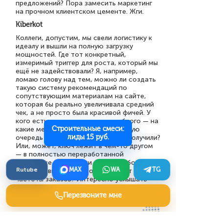
предложений? Пора замесить маркетинг
на прочном клиентском цементе. Жги.
Kiberkot
Коллеги, допустим, мы свели логистику к
идеалу и вышли на полную загрузку
мощностей. Где тот конкретный,
измеримый триггер для роста, который мы
ещё не задействовали? Я, например,
ломаю голову над тем, можно ли создать
такую систему рекомендаций по
сопутствующим материалам на сайте,
которая бы реально увеличивала средний
чек, а не просто была красивой фичей. У
кого есть опыт внедрения подобного — на
Строительные смеси:
какие метрики вы смотрели в первую
лиды 15 руб.
очередь и какой прирост в итоге получили?
Или, может, ключ лежит в чём-то другом
— в полностью переработанной
программе лояльности для прорабов, где
Rutube
MAX
WA
TG
скидка зависит не от объёма, а от
частоты заказов? Интересно услышать
кейсы, где нестандартный ход дал явный
Перезвоните мне
скачок, а не просто поддерживал текущий
поток.