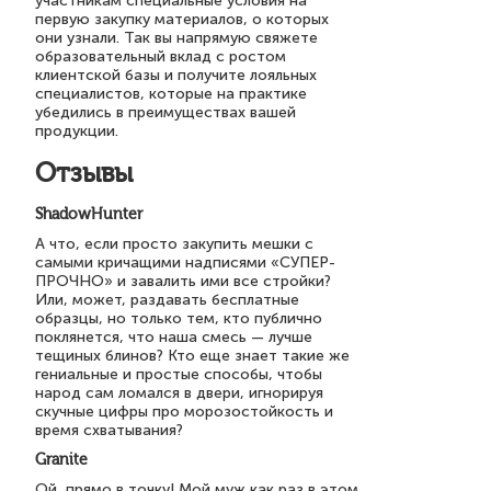
участникам специальные условия на
первую закупку материалов, о которых
они узнали. Так вы напрямую свяжете
образовательный вклад с ростом
клиентской базы и получите лояльных
специалистов, которые на практике
убедились в преимуществах вашей
продукции.
Отзывы
ShadowHunter
А что, если просто закупить мешки с
самыми кричащими надписями «СУПЕР-
ПРОЧНО» и завалить ими все стройки?
Или, может, раздавать бесплатные
образцы, но только тем, кто публично
поклянется, что наша смесь — лучше
тещиных блинов? Кто еще знает такие же
гениальные и простые способы, чтобы
народ сам ломался в двери, игнорируя
скучные цифры про морозостойкость и
время схватывания?
Granite
Ой, прямо в точку! Мой муж как раз в этом