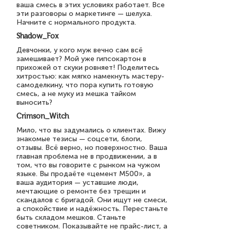
ваша смесь в этих условиях работает. Все
эти разговоры о маркетинге — шелуха.
Начните с нормального продукта.
Shadow_Fox
Девчонки, у кого муж вечно сам всё
замешивает? Мой уже гипсокартон в
прихожей от скуки ровняет! Поделитесь
хитростью: как мягко намекнуть мастеру-
самоделкину, что пора купить готовую
смесь, а не муку из мешка тайком
выносить?
Crimson_Witch
Мило, что вы задумались о клиентах. Вижу
знакомые тезисы — соцсети, блоги,
отзывы. Всё верно, но поверхностно. Ваша
главная проблема не в продвижении, а в
том, что вы говорите с рынком на чужом
языке. Вы продаёте «цемент М500», а
ваша аудитория — уставшие люди,
мечтающие о ремонте без трещин и
скандалов с бригадой. Они ищут не смеси,
а спокойствие и надёжность. Перестаньте
быть складом мешков. Станьте
советником. Показывайте не прайс-лист, а