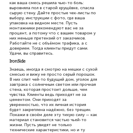
как ваша смесь решила чью-то боль:
выровняла пол в старой хрущёвке, спасла
сырую стену. Дайте простые чек-листы по
выбору, инструкции с фото, где ваша
упаковка на видном месте. Пусть
монтажники рекомендуют вас не за
процент, а потому что с вашим товаром у
них меньше претензий от заказчиков.
Работайте не с объёмом трафика, а с
доверием. Тогда клиенты придут сами.
Удачи, вы справитесь.
IronSide
Знаешь, иногда я смотрю на мешки с сухой
смесью и вижу не просто серый порошок.
В них спит чей-то будущий дом, уголок для
завтрака с солнечным светом или прочная
стена, которая простоит дольше, чем
чувства. Клиенты ведь приходят не за
цементом. Они приходят за
уверенностью, что их личная история
будет закреплена надёжно, без трещин.
Покажи в своём деле эту тихую силу — как
материал становится частью чьей-то
жизни. Пусть увидят не только
технические характеристики, но и ту