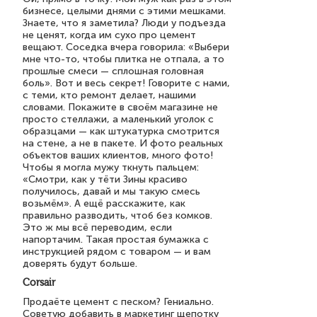
бизнесе, целыми днями с этими мешками.
Знаете, что я заметила? Люди у подъезда
не ценят, когда им сухо про цемент
вещают. Соседка вчера говорила: «Выбери
мне что-то, чтобы плитка не отпала, а то
прошлые смеси — сплошная головная
боль». Вот и весь секрет! Говорите с нами,
с теми, кто ремонт делает, нашими
словами. Покажите в своём магазине не
просто стеллажи, а маленький уголок с
образцами — как штукатурка смотрится
на стене, а не в пакете. И фото реальных
объектов ваших клиентов, много фото!
Чтобы я могла мужу ткнуть пальцем:
«Смотри, как у тёти Зины красиво
получилось, давай и мы такую смесь
возьмём». А ещё расскажите, как
правильно разводить, чтоб без комков.
Это ж мы всё переводим, если
напортачим. Такая простая бумажка с
инструкцией рядом с товаром — и вам
доверять будут больше.
Corsair
Продаёте цемент с песком? Гениально.
Советую добавить в маркетинг щепотку