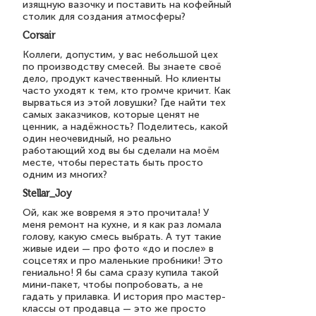
изящную вазочку и поставить на кофейный
столик для создания атмосферы?
Corsair
Коллеги, допустим, у вас небольшой цех
по производству смесей. Вы знаете своё
дело, продукт качественный. Но клиенты
часто уходят к тем, кто громче кричит. Как
вырваться из этой ловушки? Где найти тех
самых заказчиков, которые ценят не
ценник, а надёжность? Поделитесь, какой
один неочевидный, но реально
работающий ход вы бы сделали на моём
месте, чтобы перестать быть просто
одним из многих?
Stellar_Joy
Ой, как же вовремя я это прочитала! У
меня ремонт на кухне, и я как раз ломала
голову, какую смесь выбрать. А тут такие
живые идеи — про фото «до и после» в
соцсетях и про маленькие пробники! Это
гениально! Я бы сама сразу купила такой
мини-пакет, чтобы попробовать, а не
гадать у прилавка. И история про мастер-
классы от продавца — это же просто