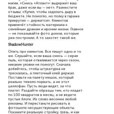
магии. «Смесь «Атлант»: выдержит ваш
брак, даже если вы — нет». Разместите
отзывы: «Купил, чтобы заделать дыру в
бюджете. Не помогло, но полку в гараже
прикрутил — держится». Клиентов
привлечёт стойкость материала к
семейным драмам и иронии жизни. Главное
— не показывайте фото домов, которые
уже построили. А то захотят такой же.
ShadowHunter
Опять про клиентов. Все пишут одно и то
же. Слушайте, если ваша смесь — серая
пыль, которая отваливается через сезон,
никакие уловки не помогут. Сначала
добейтесь, чтобы штукатурка не
трескалась, а плиточный клей держал.
Поставьте на палету мешок, который
реально тяжело порвать, а не этот
целлофан. Пусть люди видят, за что
платят. Раздайте образцы тем, кто кладет
по 100 квадратов в месяц, а не ведите
пустые блоги. Их слово весомее любой
рекламы. И перестаньте рисовать в
фотошопе несуществующие объекты.
Покажите реальную стройку, грязь, и как