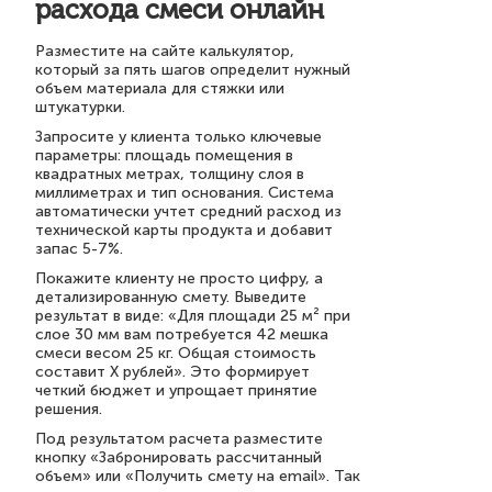
расхода смеси онлайн
Разместите на сайте калькулятор,
который за пять шагов определит нужный
объем материала для стяжки или
штукатурки.
Запросите у клиента только ключевые
параметры: площадь помещения в
квадратных метрах, толщину слоя в
миллиметрах и тип основания. Система
автоматически учтет средний расход из
технической карты продукта и добавит
запас 5-7%.
Покажите клиенту не просто цифру, а
детализированную смету. Выведите
результат в виде: «Для площади 25 м² при
слое 30 мм вам потребуется 42 мешка
смеси весом 25 кг. Общая стоимость
составит X рублей». Это формирует
четкий бюджет и упрощает принятие
решения.
Под результатом расчета разместите
кнопку «Забронировать рассчитанный
объем» или «Получить смету на email». Так