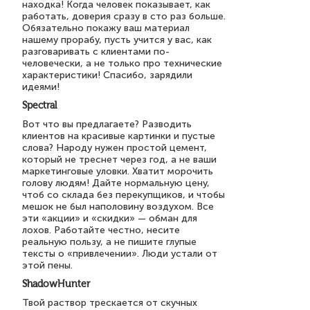
находка! Когда человек показывает, как
работать, доверия сразу в сто раз больше.
Обязательно покажу ваш материал
нашему прорабу, пусть учится у вас, как
разговаривать с клиентами по-
человечески, а не только про технические
характеристики! Спасибо, зарядили
идеями!
Spectral
Вот что вы предлагаете? Разводить
клиентов на красивые картинки и пустые
слова? Народу нужен простой цемент,
который не треснет через год, а не ваши
маркетинговые уловки. Хватит морочить
голову людям! Дайте нормальную цену,
чтоб со склада без перекупщиков, и чтобы
мешок не был наполовину воздухом. Все
эти «акции» и «скидки» — обман для
лохов. Работайте честно, несите
реальную пользу, а не пишите глупые
тексты о «привлечении». Люди устали от
этой пены.
ShadowHunter
Твой раствор трескается от скучных