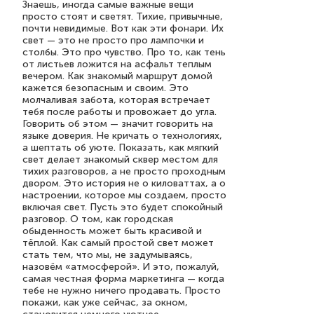
Знаешь, иногда самые важные вещи
просто стоят и светят. Тихие, привычные,
почти невидимые. Вот как эти фонари. Их
свет — это не просто про лампочки и
столбы. Это про чувство. Про то, как тень
от листьев ложится на асфальт теплым
вечером. Как знакомый маршрут домой
кажется безопасным и своим. Это
молчаливая забота, которая встречает
тебя после работы и провожает до угла.
Говорить об этом — значит говорить на
языке доверия. Не кричать о технологиях,
а шептать об уюте. Показать, как мягкий
свет делает знакомый сквер местом для
тихих разговоров, а не просто проходным
двором. Это история не о киловаттах, а о
настроении, которое мы создаем, просто
включая свет. Пусть это будет спокойный
разговор. О том, как городская
обыденность может быть красивой и
тёплой. Как самый простой свет может
стать тем, что мы, не задумываясь,
назовём «атмосферой». И это, пожалуй,
самая честная форма маркетинга — когда
тебе не нужно ничего продавать. Просто
покажи, как уже сейчас, за окном,