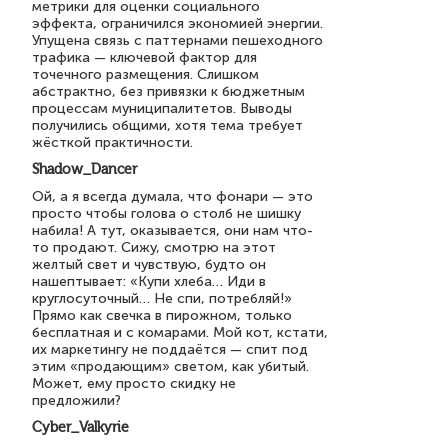
метрики для оценки социального
эффекта, ограничился экономией энергии.
Упущена связь с паттернами пешеходного
трафика — ключевой фактор для
точечного размещения. Слишком
абстрактно, без привязки к бюджетным
процессам муниципалитетов. Выводы
получились общими, хотя тема требует
жёсткой практичности.
Shadow_Dancer
Ой, а я всегда думала, что фонари — это
просто чтобы голова о столб не шишку
набила! А тут, оказывается, они нам что-
то продают. Сижу, смотрю на этот
желтый свет и чувствую, будто он
нашептывает: «Купи хлеба… Иди в
круглосуточный… Не спи, потребляй!»
Прямо как свечка в пирожном, только
бесплатная и с комарами. Мой кот, кстати,
их маркетингу не поддаётся — спит под
этим «продающим» светом, как убитый.
Может, ему просто скидку не
предложили?
Cyber_Valkyrie