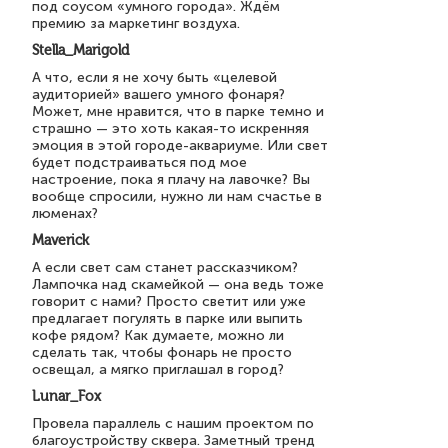
под соусом «умного города». Ждём
премию за маркетинг воздуха.
Stella_Marigold
А что, если я не хочу быть «целевой
аудиторией» вашего умного фонаря?
Может, мне нравится, что в парке темно и
страшно — это хоть какая-то искренняя
эмоция в этой городе-аквариуме. Или свет
будет подстраиваться под мое
настроение, пока я плачу на лавочке? Вы
вообще спросили, нужно ли нам счастье в
люменах?
Maverick
А если свет сам станет рассказчиком?
Лампочка над скамейкой — она ведь тоже
говорит с нами? Просто светит или уже
предлагает погулять в парке или выпить
кофе рядом? Как думаете, можно ли
сделать так, чтобы фонарь не просто
освещал, а мягко приглашал в город?
Lunar_Fox
Провела параллель с нашим проектом по
благоустройству сквера. Заметный тренд