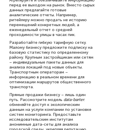
Агрегируйте и обезличивайте информацию
перед ее выходом на рынок. Вместо сырых
данных предлагайте готовые
аналитические отчеты. Например,
ритейлеру можно продать не историю
перемещений конкретных людей, а
еженедельный отчет о средней
проходимости улицы в часах пик.
Разработайте гибкую тарифную сетку.
Малому бизнесу предложите подписку на
базовую статистику по определенному
району. Крупным застройщикам или сетям
– индивидуальные пакеты данных для
анализа локаций под новые объекты.
Транспортным операторам –
информацию в реальном времени для
оптимизации маршрутов общественного
транспорта.
Прямые продажи бизнесу – лишь один
путь. Рассмотрите модель
data-barter
:
обменяйте доступ к экологическим
данным на услуги компании по установке
систем мониторинга. Предоставьте
исследовательским институтам
анонимные дата-сеты для анализа
городской среды, укрепляя репутацию