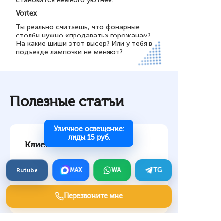
становится немного уютнее.
Vortex
Ты реально считаешь, что фонарные
столбы нужно «продавать» горожанам?
На какие шиши этот высер? Или у тебя в
подъезде лампочки не меняют?
Полезные статьи
Уличное освещение:
лиды 15 руб.
Клиенты на мебель
Rutube
MAX
WA
TG
Перезвоните мне