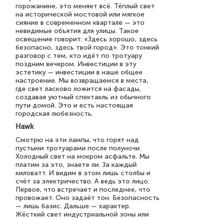
горожанине, это меняет всё. Тёплый свет
на исторической мостовой или мягкое
сияние в современном квартале — это
невидимые объятия для улицы. Такое
освещение говорит: «Здесь хорошо, здесь
безопасно, здесь твой город». Это тонкий
разговор с тем, кто идёт по тротуару
поздним вечером. Инвестиции в эту
эстетику — инвестиции в наше общее
настроение. Мы возвращаемся в места,
где свет ласково ложится на фасады,
создавая уютный спектакль из обычного
пути домой. Это и есть настоящая
городская любезность.
Hawk
Смотрю на эти лампы, что горят над
пустыми тротуарами после полуночи.
Холодный свет на мокром асфальте. Мы
платим за это, знаете ли. За каждый
киловатт. И видим в этом лишь столбы и
счёт за электричество. А ведь это лицо.
Первое, что встречает и последнее, что
провожает. Оно задаёт тон. Безопасность
— лишь базис. Дальше — характер.
Жёсткий свет индустриальной зоны или