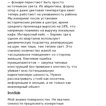
— фонари перестают быть просто
источником света. Их айдентика, форма
опор и даже цветовая температура ламп
теперь работают на узнаваемость района.
Мы измерили: после установки
исторических реплик в центре, время
среднего променада выросло на 18%, что
напрямую повлияло на выручку локальных
кафе. Интересный кейс — Берлин, где в
одном из кварталов используют
динамическую подсветку, реагирующую
на шум: чем тише, тем теплее свет. Это
снизило количество жалоб на
«асоциальное поведение» со стороны
жильцов. Ключевая ошибка
муниципалитетов — закупка типовых
конструкций без привязки к контексту, что
убивает всю потенциальную
маркетинговую ценность. Нужно
рассматривать столб как носитель
информации и эмоции, а не только как
инженерный объект.
IronSide
Мой анализ поверхностен. Не хватило
смелости предложить конкретные