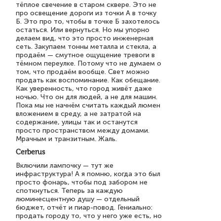
тёплое свечение в старом сквере. Это не
про освещение дороги из точки А в точку
Б. Это про то, чтобы в точке Б захотелось
остаться. Или вернуться. Но мы упорно
делаем вид, что это просто инженерная
сеть. Закупаем тонны металла и стекла, а
продаём — смутное ощущение тревоги в
тёмном переулке. Потому что не думаем о
том, что продаём вообще. Свет можно
продать как воспоминание. Как обещание.
Как уверенность, что город живёт даже
ночью. Что он для людей, а не для машин.
Пока мы не начнём считать каждый люмен
вложением в среду, а не затратой на
содержание, улицы так и останутся
просто пространством между домами.
Мрачным и транзитным. Жаль.
Cerberus
Включили лампочку — тут же
инфраструктура! А я помню, когда это был
просто фонарь, чтобы под забором не
споткнуться. Теперь за каждую
люминесцентную душу — отдельный
бюджет, отчёт и пиар-повод. Гениально:
продать городу то, что у него уже есть, но