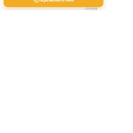
Перезвоните мне
будет.
Полезные статьи
Заявки на лазерные станки:
что уточнить о металле,
мощности и
производственной задаче
Игровые площадки —
маркетинг проектов