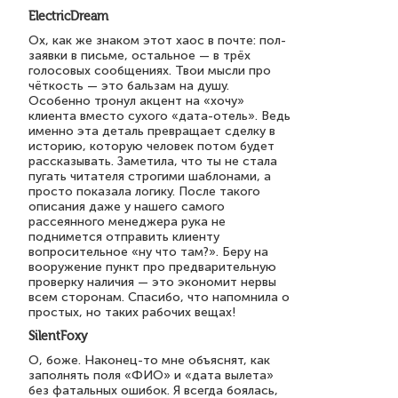
ElectricDream
Ох, как же знаком этот хаос в почте: пол-
заявки в письме, остальное — в трёх
голосовых сообщениях. Твои мысли про
чёткость — это бальзам на душу.
Особенно тронул акцент на «хочу»
клиента вместо сухого «дата-отель». Ведь
именно эта деталь превращает сделку в
историю, которую человек потом будет
рассказывать. Заметила, что ты не стала
пугать читателя строгими шаблонами, а
просто показала логику. После такого
описания даже у нашего самого
рассеянного менеджера рука не
поднимется отправить клиенту
вопросительное «ну что там?». Беру на
вооружение пункт про предварительную
проверку наличия — это экономит нервы
всем сторонам. Спасибо, что напомнила о
простых, но таких рабочих вещах!
SilentFoxy
О, боже. Наконец-то мне объяснят, как
заполнять поля «ФИО» и «дата вылета»
без фатальных ошибок. Я всегда боялась,