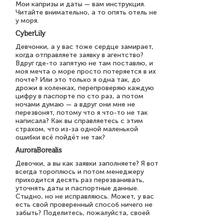
Мои капризы и даты — вам инструкция.
Читайте внимательно, а то опять отель не
у моря.
CyberLily
Девчонки, а у вас тоже сердце замирает,
когда отправляете заявку в агентство?
Вдруг где-то запятую не там поставлю, и
моя мечта о море просто потеряется в их
почте? Или это только я одна так, до
дрожи в коленках, перепроверяю каждую
цифру в паспорте по сто раз, а потом
ночами думаю — а вдруг они мне не
перезвонят, потому что я что-то не так
написала? Как вы справляетесь с этим
страхом, что из-за одной маленькой
ошибки всё пойдёт не так?
AuroraBorealis
Девочки, а вы как заявки заполняете? Я вот
всегда тороплюсь и потом менеджеру
приходится десять раз перезванивать,
уточнять даты и паспортные данные.
Стыдно, но не исправляюсь. Может, у вас
есть свой проверенный способ ничего не
забыть? Поделитесь, пожалуйста, своей