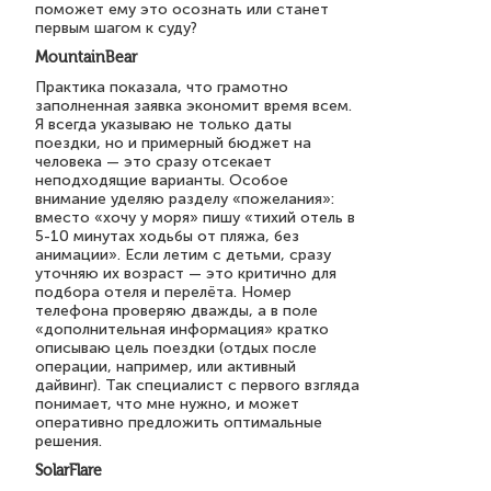
поможет ему это осознать или станет
первым шагом к суду?
MountainBear
Практика показала, что грамотно
заполненная заявка экономит время всем.
Я всегда указываю не только даты
поездки, но и примерный бюджет на
человека — это сразу отсекает
неподходящие варианты. Особое
внимание уделяю разделу «пожелания»:
вместо «хочу у моря» пишу «тихий отель в
5-10 минутах ходьбы от пляжа, без
анимации». Если летим с детьми, сразу
уточняю их возраст — это критично для
подбора отеля и перелёта. Номер
телефона проверяю дважды, а в поле
«дополнительная информация» кратко
описываю цель поездки (отдых после
операции, например, или активный
дайвинг). Так специалист с первого взгляда
понимает, что мне нужно, и может
оперативно предложить оптимальные
решения.
SolarFlare