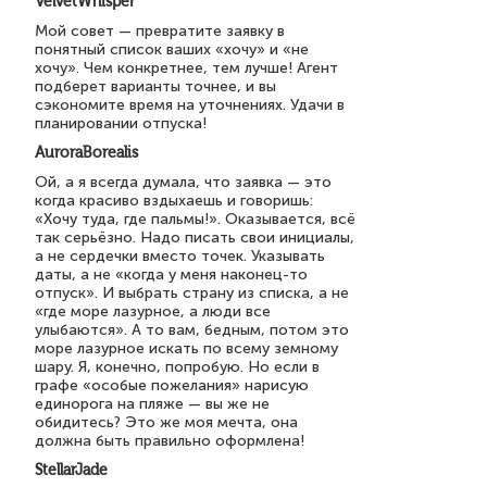
VelvetWhisper
Мой совет — превратите заявку в
понятный список ваших «хочу» и «не
хочу». Чем конкретнее, тем лучше! Агент
подберет варианты точнее, и вы
сэкономите время на уточнениях. Удачи в
планировании отпуска!
AuroraBorealis
Ой, а я всегда думала, что заявка — это
когда красиво вздыхаешь и говоришь:
«Хочу туда, где пальмы!». Оказывается, всё
так серьёзно. Надо писать свои инициалы,
а не сердечки вместо точек. Указывать
даты, а не «когда у меня наконец-то
отпуск». И выбрать страну из списка, а не
«где море лазурное, а люди все
улыбаются». А то вам, бедным, потом это
море лазурное искать по всему земному
шару. Я, конечно, попробую. Но если в
графе «особые пожелания» нарисую
единорога на пляже — вы же не
обидитесь? Это же моя мечта, она
должна быть правильно оформлена!
StellarJade