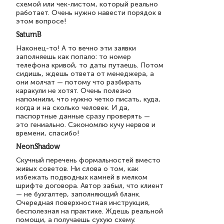
схемой или чек-листом, который реально
работает. Очень нужно навести порядок в
этом вопросе!
SaturnB
Наконец-то! А то вечно эти заявки
заполняешь как попало: то номер
телефона кривой, то даты путаешь. Потом
сидишь, ждешь ответа от менеджера, а
они молчат — потому что разбирать
каракули не хотят. Очень полезно
напомнили, что нужно четко писать, куда,
когда и на сколько человек. И да,
паспортные данные сразу проверять —
это гениально. Сэкономлю кучу нервов и
времени, спасибо!
NeonShadow
Скучный перечень формальностей вместо
живых советов. Ни слова о том, как
избежать подводных камней в мелком
шрифте договора. Автор забыл, что клиент
— не бухгалтер, заполняющий бланк.
Очередная поверхностная инструкция,
бесполезная на практике. Ждешь реальной
помощи, а получаешь сухую схему.