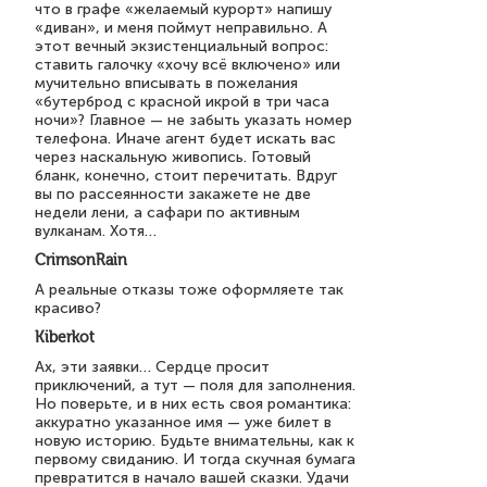
что в графе «желаемый курорт» напишу
«диван», и меня поймут неправильно. А
этот вечный экзистенциальный вопрос:
ставить галочку «хочу всё включено» или
мучительно вписывать в пожелания
«бутерброд с красной икрой в три часа
ночи»? Главное — не забыть указать номер
телефона. Иначе агент будет искать вас
через наскальную живопись. Готовый
бланк, конечно, стоит перечитать. Вдруг
вы по рассеянности закажете не две
недели лени, а сафари по активным
вулканам. Хотя…
CrimsonRain
А реальные отказы тоже оформляете так
красиво?
Kiberkot
Ах, эти заявки… Сердце просит
приключений, а тут — поля для заполнения.
Но поверьте, и в них есть своя романтика:
аккуратно указанное имя — уже билет в
новую историю. Будьте внимательны, как к
первому свиданию. И тогда скучная бумага
превратится в начало вашей сказки. Удачи