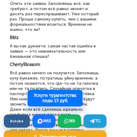
Опять эти заявки. Заполняешь всё, как
требуют, а потом всё равно звонят и
десять раз переспрашивают. Уже который
раз. Проще самому купить, чем с вашими
формальностями возиться. Времени не
жалко, что ли?
Blitz
А вы как думаете: самая частая ошибка в
заявке — это невнимательность или
банальная спешка?
CherryBlossom
Всё равно ничего не получится. Заполнишь
кучу бумажек, потратишь уйму времени, а
потом окажется, что где-то не та галочка
или не та подпись. Случайная опечатка в
паспортных данных — и прощай путёвка.
Услуги турагентства:
Или номер телефона с ошибкой — будут
лиды 15 руб.
звонить кому угодно, только не тебе.
Даже если всё сделаешь идеально,
турфирма может передумать,
аннулировать заявку под любым
Rutube
MAX
WA
TG
предлогом. Цены уже выросли, пока ты всё
это читала. Лучше деньги в копилку
складывать, хоть какая-то уверенность