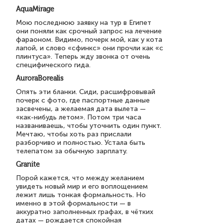
AquaMirage
Мою последнюю заявку на тур в Египет
они поняли как срочный запрос на лечение
фараоном. Видимо, почерк мой, как у кота
лапой, и слово «сфинкс» они прочли как «с
плинтуса». Теперь жду звонка от очень
специфического гида.
AuroraBorealis
Опять эти бланки. Сиди, расшифровывай
почерк с фото, где паспортные данные
засвечены, а желаемая дата вылета —
«как-нибудь летом». Потом три часа
названиваешь, чтобы уточнить один пункт.
Мечтаю, чтобы хоть раз прислали
разборчиво и полностью. Устала быть
телепатом за обычную зарплату.
Granite
Порой кажется, что между желанием
увидеть новый мир и его воплощением
лежит лишь тонкая формальность. Но
именно в этой формальности — в
аккуратно заполненных графах, в чётких
датах — рождается спокойная