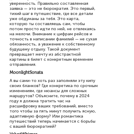
уверенность. Правильно составленная
заявка — это не бюрократия. Это первый,
тихий шаг в путешествие, где все детали
уже обдуманы за тебя. Это карта,
которую ты составляешь сам, чтобы
потом просто идти по ней, не отвлекаясь
на мелочи. Внимание к цифрам рейсов и
точность в написании фамилий — не сухая
обязанность, а уважение к собственному
будущему отдыху. Такой документ
превращает мечту из абстрактной
картины в билет с конкретным временем
отправления.
MoonlightSonata
А вы сами-то хоть раз заполняли эту кипу
своих бланков? Где конкретика по срочным
изменениям, где нюансы для сложных
маршрутов? Объясните, почему в 2024
году я должна тратить час на
расшифровку ваших требований, вместо
того чтобы за пять минут получить ясную,
адаптивную форму? Или романтика
путешествий теперь начинается с борьбы
с вашей бюрократией?