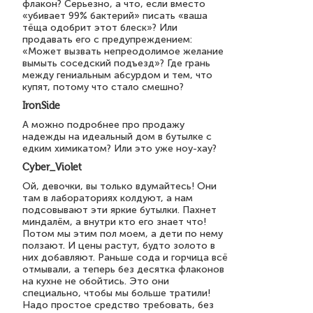
флакон? Серьезно, а что, если вместо
«убивает 99% бактерий» писать «ваша
тёща одобрит этот блеск»? Или
продавать его с предупреждением:
«Может вызвать непреодолимое желание
вымыть соседский подъезд»? Где грань
между гениальным абсурдом и тем, что
купят, потому что стало смешно?
IronSide
А можно подробнее про продажу
надежды на идеальный дом в бутылке с
едким химикатом? Или это уже ноу-хау?
Cyber_Violet
Ой, девочки, вы только вдумайтесь! Они
там в лабораториях колдуют, а нам
подсовывают эти яркие бутылки. Пахнет
миндалём, а внутри кто его знает что!
Потом мы этим пол моем, а дети по нему
ползают. И цены растут, будто золото в
них добавляют. Раньше сода и горчица всё
отмывали, а теперь без десятка флаконов
на кухне не обойтись. Это они
специально, чтобы мы больше тратили!
Надо простое средство требовать, без