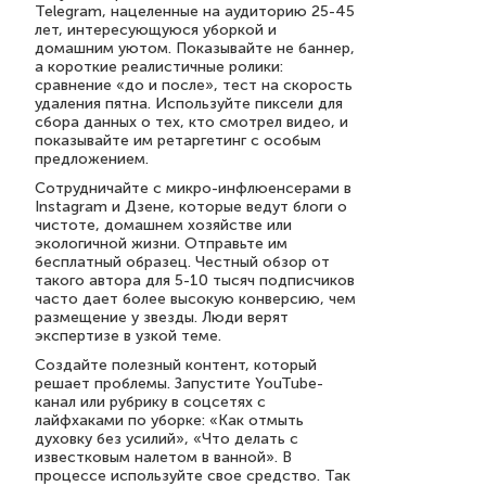
Telegram, нацеленные на аудиторию 25-45
лет, интересующуюся уборкой и
домашним уютом. Показывайте не баннер,
а короткие реалистичные ролики:
сравнение «до и после», тест на скорость
удаления пятна. Используйте пиксели для
сбора данных о тех, кто смотрел видео, и
показывайте им ретаргетинг с особым
предложением.
Сотрудничайте с микро-инфлюенсерами в
Instagram и Дзене, которые ведут блоги о
чистоте, домашнем хозяйстве или
экологичной жизни. Отправьте им
бесплатный образец. Честный обзор от
такого автора для 5-10 тысяч подписчиков
часто дает более высокую конверсию, чем
размещение у звезды. Люди верят
экспертизе в узкой теме.
Создайте полезный контент, который
решает проблемы. Запустите YouTube-
канал или рубрику в соцсетях с
лайфхаками по уборке: «Как отмыть
духовку без усилий», «Что делать с
известковым налетом в ванной». В
процессе используйте свое средство. Так