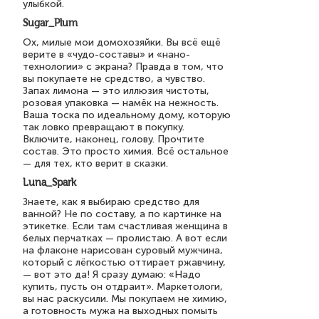
улыбкой.
Sugar_Plum
Ох, милые мои домохозяйки. Вы всё ещё
верите в «чудо-составы» и «нано-
технологии» с экрана? Правда в том, что
вы покупаете не средство, а чувство.
Запах лимона — это иллюзия чистоты,
розовая упаковка — намёк на нежность.
Ваша тоска по идеальному дому, которую
так ловко превращают в покупку.
Включите, наконец, голову. Прочтите
состав. Это просто химия. Всё остальное
— для тех, кто верит в сказки.
Luna_Spark
Знаете, как я выбираю средство для
ванной? Не по составу, а по картинке на
этикетке. Если там счастливая женщина в
белых перчатках — пролистаю. А вот если
на флаконе нарисован суровый мужчина,
который с лёгкостью оттирает ржавчину,
— вот это да! Я сразу думаю: «Надо
купить, пусть он отдраит». Маркетологи,
вы нас раскусили. Мы покупаем не химию,
а готовность мужа на выходных помыть