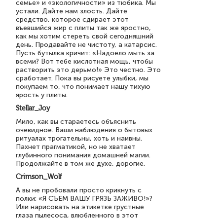
семье» и «экологичности» из тюбика. Мы
устали. Дайте нам злость. Дайте
средство, которое сдирает этот
въевшийся жир с плиты так же яростно,
как мы хотим стереть свой сегодняшний
день. Продавайте не чистоту, а катарсис.
Пусть бутылка кричит: «Надоело мыть за
всеми? Вот тебе кислотная мощь, чтобы
растворить это дерьмо!» Это честно. Это
сработает. Пока вы рисуете улыбки, мы
покупаем то, что понимает нашу тихую
ярость у плиты.
Stellar_Joy
Мило, как вы стараетесь объяснить
очевидное. Ваши наблюдения о бытовых
ритуалах трогательны, хоть и наивны.
Пахнет прагматикой, но не хватает
глубинного понимания домашней магии.
Продолжайте в том же духе, дорогие.
Crimson_Wolf
А вы не пробовали просто крикнуть с
полки: «Я СЪЕМ ВАШУ ГРЯЗЬ ЗАЖИВО!»?
Или нарисовать на этикетке грустные
глаза пылесоса, влюбленного в этот