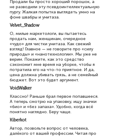
Продали бы просто хороший порошок, а
не разводили эту псевдоинтеллектуальную
пургу. Жалкая попытка выглядеть умно на
фоне швабры и унитаза.
Velvet_Shadow
О, милые маркетологи, вы пытаетесь
продать нам, женщинам, очередное
«чудо» для чистки унитаза. Как свежий
взгляд! Главное — не говорите про «силу
природы» и «нанотехнологии». Мы уже не
верим. Покажите, как это средство
сэкономит мне время на уборке, чтобы я
потратила его на что-то приятное. И да,
цена должна убивать грязь, а не семейный
бюджет. Вот это будет аргумент.
VoidWalker
Классно! Раньше брал первое попавшееся.
А теперь смотрю на упаковку, ищу значки
«био» и «без запаха». Удобно, когда всё
понятно наглядно. Беру чаще.
Kiberkot
Автор, позвольте вопрос от человека,
далёкого от вашей профессии. Читая про