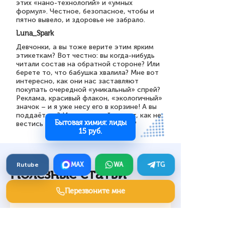
этих «нано-технологий» и «умных
формул». Честное, безопасное, чтобы и
пятно вывело, и здоровье не забрало.
Luna_Spark
Девчонки, а вы тоже верите этим ярким
этикеткам? Вот честно: вы когда-нибудь
читали состав на обратной стороне? Или
берете то, что бабушка хвалила? Мне вот
интересно, как они нас заставляют
покупать очередной «уникальный» спрей?
Реклама, красивый флакон, «экологичный»
значок – и я уже несу его в корзине! А вы
поддаётесь? Или есть свой секрет, как не
Бытовая химия: лиды
вестись на эту красивую упаковку?
15 руб.
Rutube
MAX
WA
TG
Полезные статьи
Перезвоните мне
Кухни и столовые —