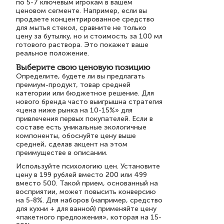
по 5-7 ключевым игрокам в вашем
ценовом сегменте. Например, если вы
продаете концентрированное средство
для мытья стекол, сравните не только
цену за бутылку, но и стоимость за 100 мл
готового раствора. Это покажет ваше
реальное положение.
Выберите свою ценовую позицию
Определите, будете ли вы предлагать
премиум-продукт, товар средней
категории или бюджетное решение. Для
нового бренда часто выигрышна стратегия
«цена ниже рынка на 10-15%» для
привлечения первых покупателей. Если в
составе есть уникальные экологичные
компоненты, обоснуйте цену выше
средней, сделав акцент на этом
преимуществе в описании.
Используйте психологию цен. Установите
цену в 199 рублей вместо 200 или 499
вместо 500. Такой прием, основанный на
восприятии, может повысить конверсию
на 5-8%. Для наборов (например, средство
для кухни + для ванной) применяйте цену
«пакетного предложения», которая на 15-