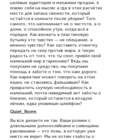
целевые аудитории и механики продаж, я
ловлю себя на мысли: а где в этих расчётах
место для запаха свежести, который
остаётся в комнате после уборки? Того
самого, что напоминает не о чистоте, а о
доме, о спокойном утре, когда всё в
порядке. Как вложить в пластиковую
бутылку это чувство — не обещание, а
именно чувство? Как заставить этикетку
передать не силу против жира, а тихую
радость от того, что ты смог, привёл свой
маленький мир в гармонию? Ведь мы
покупаем не средство, мы покупаем
помощь в заботе о том, что нам дорого.
Как маркетинг может говорить на этом
языке, не становясь фальшивым? Как
превратить скучную необходимость в
маленький, почти невидимый акт заботы о
близких, который останется в воздухе
лёгким, едва уловимым шлейфом?
Quiet_Storm
Вы все делаете не так. Ваши ролики с
довольными домохозяйками и сияющими
раковинами — это ложь, в которую уже
никто не верит. Мы не хотим «заботы о