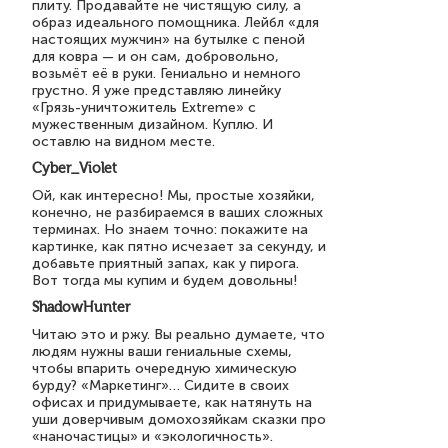
плиту. Продавайте не чистящую силу, а
образ идеального помощника. Лейбл «для
настоящих мужчин» на бутылке с пеной
для ковра — и он сам, добровольно,
возьмёт её в руки. Гениально и немного
грустно. Я уже представляю линейку
«Грязь-уничтожитель Extreme» с
мужественным дизайном. Куплю. И
оставлю на видном месте.
Cyber_Violet
Ой, как интересно! Мы, простые хозяйки,
конечно, не разбираемся в ваших сложных
терминах. Но знаем точно: покажите на
картинке, как пятно исчезает за секунду, и
добавьте приятный запах, как у пирога.
Вот тогда мы купим и будем довольны!
ShadowHunter
Читаю это и ржу. Вы реально думаете, что
людям нужны ваши гениальные схемы,
чтобы впарить очередную химическую
бурду? «Маркетинг»… Сидите в своих
офисах и придумываете, как натянуть на
уши доверчивым домохозяйкам сказки про
«наночастицы» и «экологичность».