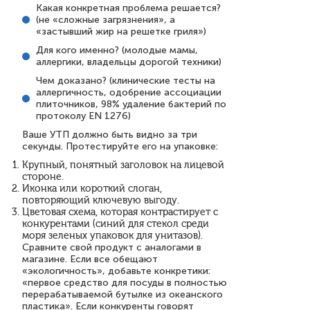
Какая конкретная проблема решается?
(не «сложные загрязнения», а
«застывший жир на решетке гриля»)
Для кого именно? (молодые мамы,
аллергики, владельцы дорогой техники)
Чем доказано? (клинические тесты на
аллергичность, одобрение ассоциации
плиточников, 98% удаление бактерий по
протоколу EN 1276)
Ваше УТП должно быть видно за три
секунды. Протестируйте его на упаковке:
Крупный, понятный заголовок на лицевой
стороне.
Иконка или короткий слоган,
повторяющий ключевую выгоду.
Цветовая схема, которая контрастирует с
конкурентами (синий для стекол среди
моря зеленых упаковок для унитазов).
Сравните свой продукт с аналогами в
магазине. Если все обещают
«экологичность», добавьте конкретики:
«первое средство для посуды в полностью
перерабатываемой бутылке из океанского
пластика». Если конкуренты говорят