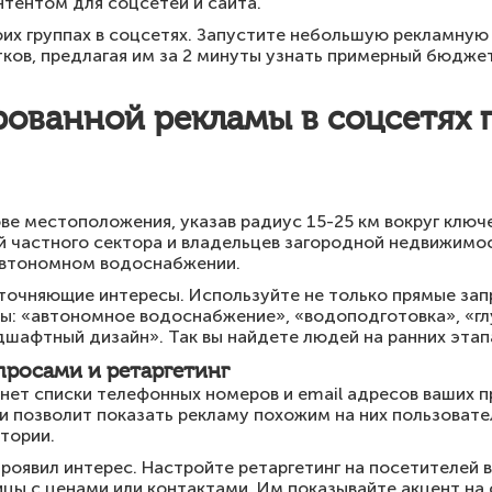
тентом для соцсетей и сайта.
оих группах в соцсетях. Запустите небольшую рекламную
ков, предлагая им за 2 минуты узнать примерный бюджет
ованной рекламы в соцсетях 
е местоположения, указав радиус 15-25 км вокруг ключ
й частного сектора и владельцев загородной недвижимос
автономном водоснабжении.
уточняющие интересы. Используйте не только прямые за
мы: «автономное водоснабжение», «водоподготовка», «гл
шафтный дизайн». Так вы найдете людей на ранних этап
просами и ретаргетинг
нет списки телефонных номеров и email адресов ваших 
и позволит показать рекламу похожим на них пользоват
тории.
проявил интерес. Настройте ретаргетинг на посетителей 
ицы с ценами или контактами. Им показывайте акцент на