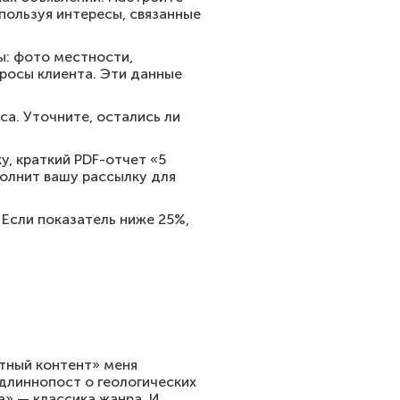
пользуя интересы, связанные
ы: фото местности,
просы клиента. Эти данные
са. Уточните, остались ли
у, краткий PDF-отчет «5
полнит вашу рассылку для
Если показатель ниже 25%,
ртный контент» меня
длиннопост о геологических
а» — классика жанра. И