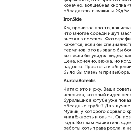
конечно, волшебная кнопка 
обладателя скважины. Ждём 
IronSide
Хм, прочитал про то, как иск
что многие соседи ищут маст
въезда в поселок. Фотографи
кажется, если бы специалист
терминов, это вызвало бы бол
вот если бы увидел видео, к
Цена, конечно, важна, но ког
надолго. Простота в общении
было бы главным при выборе.
AuroraBorealis
Читаю это и ржу. Ваши совет
человека, который видел пес
бурильщик в ютубе уже показы
обсадные трубы? Да я лучше 
Мужик, у которого сорвало к
«надёжность и опыт». Он поз
года. Вот вам маркетинг: сд
работы хоть трава росла, а н