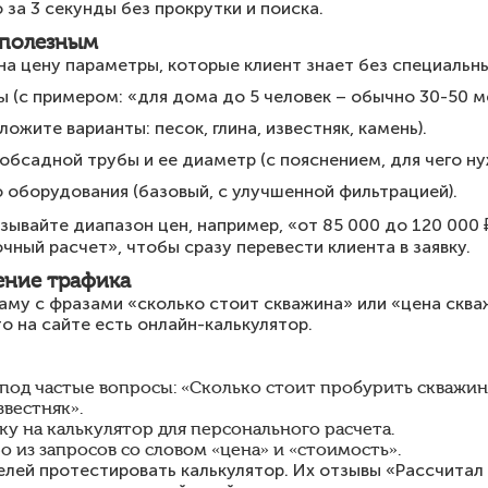
за 3 секунды без прокрутки и поиска.
 полезным
а цену параметры, которые клиент знает без специальны
ы (с примером: «для дома до 5 человек – обычно 30-50 м
ложите варианты: песок, глина, известняк, камень).
бсадной трубы и ее диаметр (с пояснением, для чего ну
 оборудования (базовый, с улучшенной фильтрацией).
зывайте диапазон цен, например, «от 85 000 до 120 000
чный расчет», чтобы сразу перевести клиента в заявку.
ение трафика
му с фразами «сколько стоит скважина» или «цена сква
о на сайте есть онлайн-калькулятор.
под частые вопросы: «Сколько стоит пробурить скважину
звестняк».
ку на калькулятор для персонального расчета.
 из запросов со словом «цена» и «стоимость».
лей протестировать калькулятор. Их отзывы «Рассчитал 