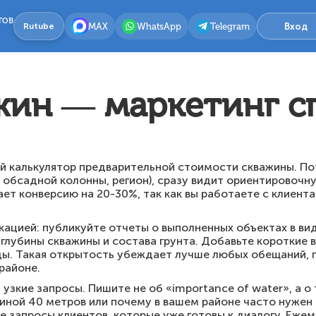
тов
MAX
WhatsApp
Telegram
Вход
Rutube
жин — маркетинг с
й калькулятор предварительной стоимости скважины. По
 обсадной колонны, регион), сразу видит ориентировочн
ет конверсию на 20-30%, так как вы работаете с клиен
ацией: публикуйте отчеты о выполненных объектах в ви
 глубины скважины и состава грунта. Добавьте короткие
оды. Такая открытость убеждает лучше любых обещаний, 
районе.
 узкие запросы. Пишите не об «importance of water», а о
иной 40 метров или почему в вашем районе часто нужен 
 запросы клиентов, которые уже готовы к диалогу. Еже