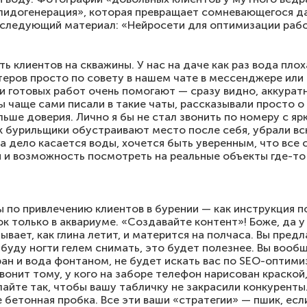
«лидогенерация», которая превращает сомневающегося да
следующий материал: «Нейросети для оптимизации рабо
ать клиентов на скважины. У нас на даче как раз вода пло
еров просто по совету в нашем чате в мессенджере или 
и готовых работ очень помогают — сразу видно, аккуратн
ы чаще сами писали в такие чаты, рассказывали просто о
ьше доверия. Лично я бы не стал звонить по номеру с яр
ак бурильщики обустраивают место после себя, убрали вс
да дело касается воды, хочется быть уверенным, что все 
 и возможность посмотреть на реальные объекты где-то
ы по привлечению клиентов в бурении — как инструкция п
ок только в аквариуме. «Создавайте контент»! Боже, да у
вает, как глина летит, и матерится на полчаса. Вы предл
буду ногти гелем снимать, это будет полезнее. Вы воо
ран и вода фонтаном, не будет искать вас по SEO-оптим
вонит тому, у кого на заборе телефон нарисован краской
елайте так, чтобы вашу табличку не закрасили конкуренты
е бетонная пробка. Все эти ваши «стратегии» — пшик, есл