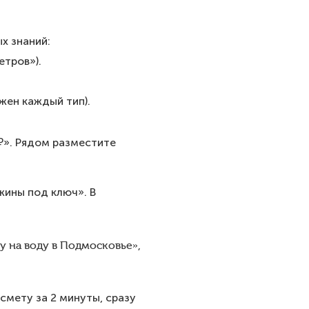
х знаний:
етров»).
жен каждый тип).
 ₽». Рядом разместите
жины под ключ». В
 на воду в Подмосковье»,
смету за 2 минуты, сразу