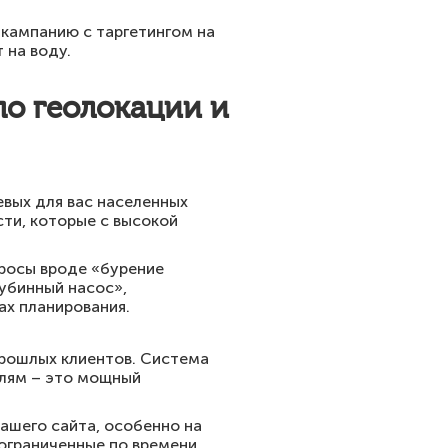
 кампанию с таргетингом на
 на воду.
по геолокации и
евых для вас населенных
ти, которые с высокой
просы вроде «бурение
убинный насос»,
ах планирования.
прошлых клиентов. Система
елям – это мощный
вашего сайта, особенно на
 ограниченные по времени