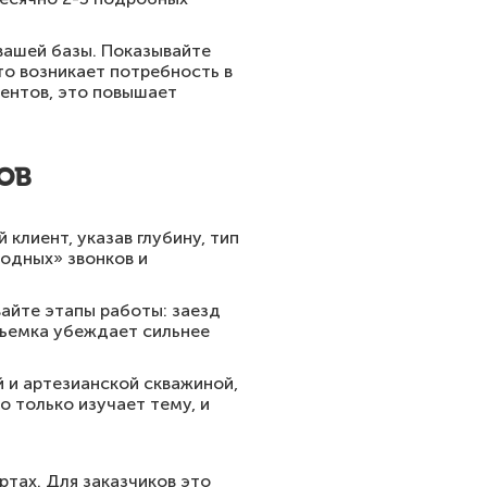
вашей базы. Показывайте
то возникает потребность в
ентов, это повышает
ов
клиент, указав глубину, тип
одных» звонков и
вайте этапы работы: заезд
 съемка убеждает сильнее
й и артезианской скважиной,
о только изучает тему, и
ртах. Для заказчиков это