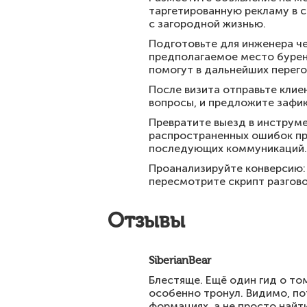
таргетированную рекламу в с
с загородной жизнью.
Подготовьте для инженера че
предполагаемое место бурени
помогут в дальнейших перего
После визита отправьте клиен
вопросы, и предложите зафик
Превратите выезд в инструме
распространенных ошибок при
последующих коммуникаций.
Проанализируйте конверсию: 
пересмотрите скрипт разгово
Отзывы
SiberianBear
Блестяще. Ещё один гид о то
особенно тронул. Видимо, п
формациях, а не просто найт