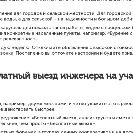
ления для городов и сельской местности. Для городской
е воды, а для сельской – на надежности и большом дебит
карусель для показа этапов работы, видео с процессом 
ния конкретные населенные пункты, например, «Бурение с
т релевантность.
ждую неделю. Отключайте объявления с высокой стоимос
звонки. Постепенно вы отточите настройки и будете прив
латный выезд инженера на уча
, например, двумя месяцами, и четко укажите это в рек
в действовать быстрее.
едложение: «Бесплатный выезд, анализ грунта и смета в
ельнее, чем просто «бесплатный выезд».
стных форумах, в группах дачных кооперативов и на дос