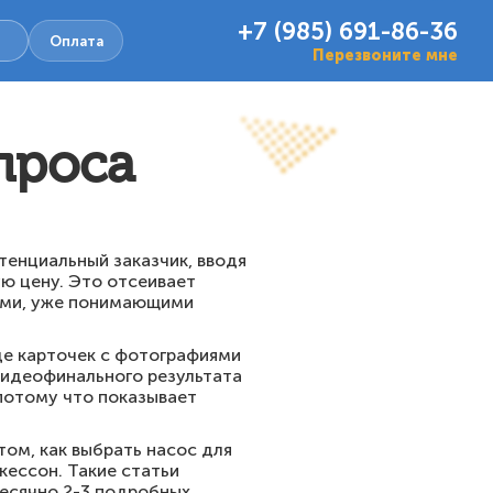
+7 (985) 691-86-36
Оплата
Перезвоните мне
проса
тенциальный заказчик, вводя
ую цену. Это отсеивает
тами, уже понимающими
де карточек с фотографиями
 видеофинального результата
потому что показывает
 том, как выбрать насос для
кессон. Такие статьи
месячно 2-3 подробных