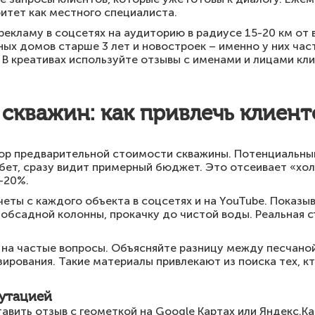
итет как местного специалиста.
екламу в соцсетях на аудиторию в радиусе 15-20 км от 
ых домов старше 3 лет и новостроек – именно у них час
В креативах используйте отзывы с именами и лицами кли
скважин: как привлечь клиент
ор предварительной стоимости скважины. Потенциальный 
бет, сразу видит примерный бюджет. Это отсеивает «хол
-20%.
еты с каждого объекта в соцсетях и на YouTube. Показы
ж обсадной колонны, прокачку до чистой воды. Реальная
е на частые вопросы. Объясняйте разницу между песчано
ирования. Такие материалы привлекают из поиска тех, кт
путацией
авить отзыв с геометкой на Google Картах или Яндекс.Ка