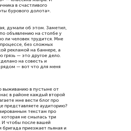
чника в счастливого
ты бурового долота».
хая, думали об этом. Заметил,
по объявлению на столбе у
о ли человек трудится. Мне
 процессе, без сложных
кой рекламой на баннере, а
ю грязь — это другое дело.
сделано на совесть и
 рядом — вот что для меня
о выживанию в пустыне от
 нас в районе каждый второй
агаете мне вести блог про
бще представляете аудиторию?
изированным текстам про
, которая не смылась три
. И чтобы после вашей
и бригада приезжает пьяная и