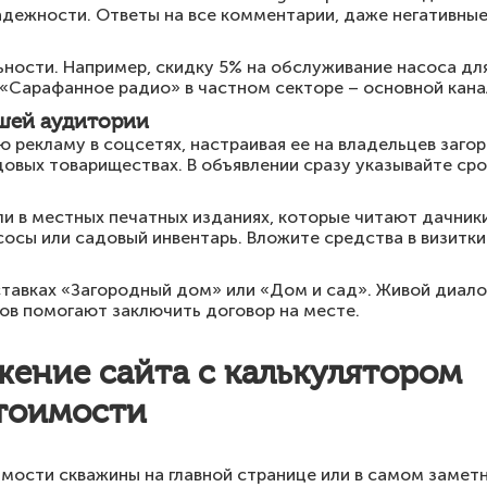
адежности. Ответы на все комментарии, даже негативны
ности. Например, скидку 5% на обслуживание насоса для
«Сарафанное радио» в частном секторе – основной канал
ашей аудитории
 рекламу в соцсетях, настраивая ее на владельцев заго
овых товариществах. В объявлении сразу указывайте сро
 в местных печатных изданиях, которые читают дачники
осы или садовый инвентарь. Вложите средства в визитки
ставках «Загородный дом» или «Дом и сад». Живой диало
ов помогают заключить договор на месте.
жение сайта с калькулятором
тоимости
мости скважины на главной странице или в самом замет