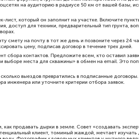
оцсетях на аудиторию в радиусе 50 км от вашей базы, ис
к-лист, который он заполнит на участке. Включите пункт
я, доступ для техники, предварительный тип грунта, во
ворах.
ту смету на почту в тот же день и позвоните через 24 ча
сировать цену, подписав договор в течение трех дней.
нт сбора контактов. Предложите всем, кто оставил заявк
 выборе места для скважины» в обмен на email. Это по
сколько выездов превратились в подписанные договоры. 
ра инженера или уточните критерии отбора заявок.
м, как продавать дырки в земле. Совет «создавать экспе
отенциальный клиент, томимый жаждой, мечтает изучать 
и воду. Фотографии «довольных клиентов у мутного ведр