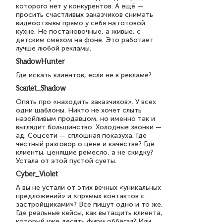
которого нет у конкурентов. А ещё —
просить счастливых заказчиков снимать
видеоотзывы прямо у себя на готовой
кухне. Не постановочные, а живые, с
детским смехом на фоне. Это работает
лучше любой рекламы.
ShadowHunter
Где искать клиентов, если не в рекламе?
Scarlet_Shadow
Опять про «находить заказчиков». У всех
одни шаблоны. Никто не хочет слыть
назойливым продавцом, но именно так и
выглядит большинство. Холодные звонки —
ад. Соцсети — сплошная показуха. Где
честный разговор о цене и качестве? Где
клиенты, ценящие ремесло, а не скидку?
Устала от этой пустой суеты.
Cyber_Violet
А вы не устали от этих вечных «уникальных
предложений» и «прямых контактов с
застройщиками»? Все пишут одно и то же.
Где реальные кейсы, как вытащить клиента,
который уже десять фирм оббегал? Или