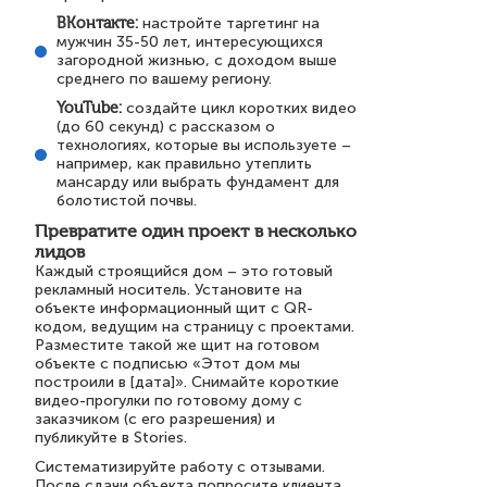
ВКонтакте:
настройте таргетинг на
мужчин 35-50 лет, интересующихся
загородной жизнью, с доходом выше
среднего по вашему региону.
YouTube:
создайте цикл коротких видео
(до 60 секунд) с рассказом о
технологиях, которые вы используете –
например, как правильно утеплить
мансарду или выбрать фундамент для
болотистой почвы.
Превратите один проект в несколько
лидов
Каждый строящийся дом – это готовый
рекламный носитель. Установите на
объекте информационный щит с QR-
кодом, ведущим на страницу с проектами.
Разместите такой же щит на готовом
объекте с подписью «Этот дом мы
построили в [дата]». Снимайте короткие
видео-прогулки по готовому дому с
заказчиком (с его разрешения) и
публикуйте в Stories.
Систематизируйте работу с отзывами.
После сдачи объекта попросите клиента