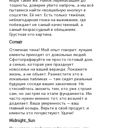
море таких же. Рынок перенасыщен до
тошноты, доверие убито напрочь, а мы всё
пытаемся найти «волшебную кнопку» в
соцсетях. Её нет. Есть только тяжёлая,
неблагодарная гонка на выживание, где
побеждает не самый качественный, а
самый безрассудный в обещаниях.
Грустная это картина.
Corsair
Отличная тема! Мой опыт говорит: лучшие
клиенты приходят от довольных людей.
Сфотографируйте не просто готовый дом,
а семью, которая уже празднует
новоселье на вашей веранде. Покажите
жизнь, а не объект. Разместите это в
локальных пабликах — там сидят реальные
будущие соседи ваших заказчиков. Не
стесняйтесь звонить тем, кто уже строил
сам, но застрял на этапе фундамента. Им
часто нужен именно тот, кто возьмёт и
доделает. Ваша уверенность — ваш
главный козырь. Верьте в свой продукт, и
клиенты это почувствуют. Удачи!
Midnight_Sun