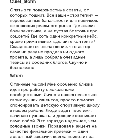
Quiet_Storm
Опять эти поверхностные советы, от
которых тошнит. Все ваши «стратегии» —
пережеванные банальности для новичков,
не знающих реального рынка. Где анализ
боли заказчика, а не пустая болтовня про
соцсети? Где хоть один конкретный кейс,
кроме примитивных «делайте контент»?
Складывается впечатление, что автор
сама ни разу не продала ни одного
проекта, а лишь собрала очевидные
тезисы из соседних блогов. Скучно и
бесполезно.
Saturn
Отличные мысли! Мне особенно близка
идея про работу с локальными
сообществами. Лично я нашел несколько
своих лучших клиентов, просто помогая
спонсировать детскую спортивную школу
в нашем районе. Люди видят твое имя,
начинают узнавать, и доверие возникает
само собой. Это гораздо надежнее, чем
холодные звонки. Порадовал и акцент на
качестве финальной приемки — один
довольный заказчик всегда приводит за