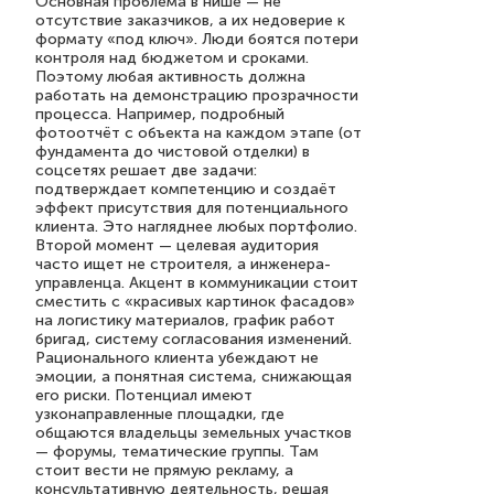
Основная проблема в нише — не
отсутствие заказчиков, а их недоверие к
формату «под ключ». Люди боятся потери
контроля над бюджетом и сроками.
Поэтому любая активность должна
работать на демонстрацию прозрачности
процесса. Например, подробный
фотоотчёт с объекта на каждом этапе (от
фундамента до чистовой отделки) в
соцсетях решает две задачи:
подтверждает компетенцию и создаёт
эффект присутствия для потенциального
клиента. Это нагляднее любых портфолио.
Второй момент — целевая аудитория
часто ищет не строителя, а инженера-
управленца. Акцент в коммуникации стоит
сместить с «красивых картинок фасадов»
на логистику материалов, график работ
бригад, систему согласования изменений.
Рационального клиента убеждают не
эмоции, а понятная система, снижающая
его риски. Потенциал имеют
узконаправленные площадки, где
общаются владельцы земельных участков
— форумы, тематические группы. Там
стоит вести не прямую рекламу, а
консультативную деятельность, решая