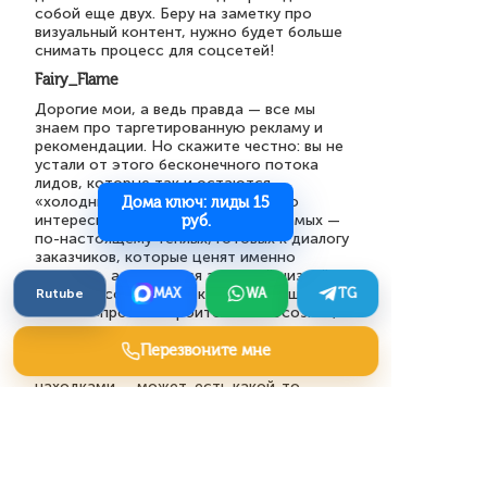
собой еще двух. Беру на заметку про
визуальный контент, нужно будет больше
снимать процесс для соцсетей!
Fairy_Flame
Дорогие мои, а ведь правда — все мы
знаем про таргетированную рекламу и
рекомендации. Но скажите честно: вы не
устали от этого бесконечного потока
лидов, которые так и остаются
«холодными»? Мне вот всегда было
Дома ключ: лиды 15
интересно, как вы находите тех самых —
руб.
по-настоящему теплых, готовых к диалогу
заказчиков, которые ценят именно
качество, а не гонятся за самой низкой
ценой? Особенно те, кто уже прошел этап
Rutube
MAX
WA
TG
поиска «просто строителей» и осознал,
что им нужен именно дом под ключ — со
всей ответственностью и комплексом
Перезвоните мне
услуг. Поделитесь, пожалуйста, вашими
находками — может, есть какой-то
неочевидный, но работающий канал, о
котором мы все скромно молчим?
Crimson_Wolf
Дорогой автор, позвольте усомниться в