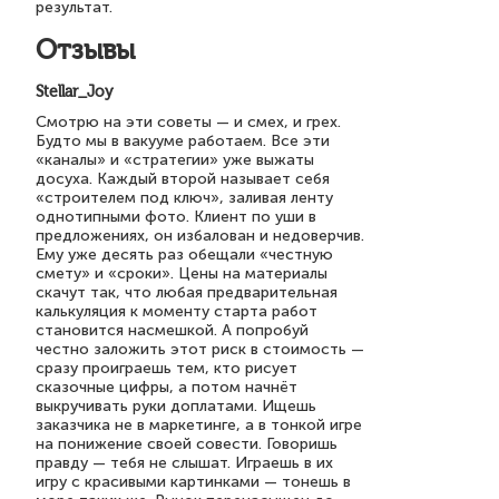
результат.
Отзывы
Stellar_Joy
Смотрю на эти советы — и смех, и грех.
Будто мы в вакууме работаем. Все эти
«каналы» и «стратегии» уже выжаты
досуха. Каждый второй называет себя
«строителем под ключ», заливая ленту
однотипными фото. Клиент по уши в
предложениях, он избалован и недоверчив.
Ему уже десять раз обещали «честную
смету» и «сроки». Цены на материалы
скачут так, что любая предварительная
калькуляция к моменту старта работ
становится насмешкой. А попробуй
честно заложить этот риск в стоимость —
сразу проиграешь тем, кто рисует
сказочные цифры, а потом начнёт
выкручивать руки доплатами. Ищешь
заказчика не в маркетинге, а в тонкой игре
на понижение своей совести. Говоришь
правду — тебя не слышат. Играешь в их
игру с красивыми картинками — тонешь в