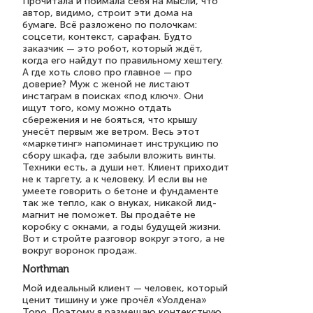
Прочитала и поймала себя на мысли, что
автор, видимо, строит эти дома на
бумаге. Всё разложено по полочкам:
соцсети, контекст, сарафан. Будто
заказчик — это робот, который ждёт,
когда его найдут по правильному хештегу.
А где хоть слово про главное — про
доверие? Муж с женой не листают
инстаграм в поисках «под ключ». Они
ищут того, кому можно отдать
сбережения и не бояться, что крышу
унесёт первым же ветром. Весь этот
«маркетинг» напоминает инструкцию по
сбору шкафа, где забыли вложить винты.
Техники есть, а души нет. Клиент приходит
не к таргету, а к человеку. И если вы не
умеете говорить о бетоне и фундаменте
так же тепло, как о внуках, никакой лид-
магнит не поможет. Вы продаёте не
коробку с окнами, а годы будущей жизни.
Вот и стройте разговор вокруг этого, а не
вокруг воронок продаж.
Northman
Мой идеальный клиент — человек, который
ценит тишину и уже прочёл «Уолдена»
Торо. Поэтому я размещаю контекстную