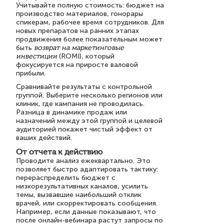
Учитывайте полную стоимость: бюджет на
производство материалов, гонорары
спикерам, рабочее время сотрудников. Для
новых препаратов на ранних этапах
продвижения более показательным может
быть
возврат на маркетинговые
инвестиции
(ROMI), который
фокусируется на приросте валовой
прибыли.
Сравнивайте результаты с контрольной
группой. Выберите несколько регионов или
клиник, где кампания не проводилась.
Разница в динамике продаж или
назначений между этой группой и целевой
аудиторией покажет чистый эффект от
ваших действий.
От отчета к действию
Проводите анализ ежеквартально. Это
позволяет быстро адаптировать тактику:
перераспределить бюджет с
низкорезультативных каналов, усилить
темы, вызвавшие наибольший отклик
врачей, или скорректировать сообщения.
Например, если данные показывают, что
после онлайн-вебинара растут запросы по