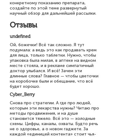
конкретному показанию препарата,
создайте по этой теме развернутый
научный обзор для дальнейшей рассылки.
Отзывы
undefined
Ой, божечки! Всё так сложно. Я тут
подумала: а ведь это как продавать крем
для лица, только таблетки. Нужно, чтобы
упаковка была милая, в аптеке на видном
месте стояла, и в рекламе симпатичный
доктор улыбался. И всё! Зачем эти
длинные слова? Главное — чтобы цветочки
на коробочке были и обещание, что всё
будет хорошо.
Cyber_Berry
Снова про стратегии. А где про людей,
которым эти лекарства нужны? Читаю про
методы продвижения, и на душе
становится тяжело. Всё это — холодные
схемы. Цифры, каналы, охваты. Будто речь
не о здоровье, а о новом гаджете. За
каждой «единицей контента» стоит чья-