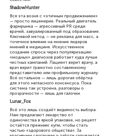
ShadowHunter
Вся эта возня с «этичным продвижением»
— просто лицемерие. Реальный двигатель
фармрынка — агрессивный PR среди
врачей, завуалированный под образование.
Ключевой метод — не реклама для масс, а
точечное влияние на мнение лидеров
мнений в медицине. Искусственное
создание спроса через популяризацию
«модных» диагнозов работает куда лучше
честных кампаний. Пациент верит врачу, а
врач верит грамотно составленному
представителю или профильному журналу.
Всё остальное — лишь дорогая обёртка
для этого негласного консенсуса. Пока
система так устроена, разговоры о
прозрачности — лишь для галочки.
Lunar_Fox
Всё это лишь создаёт видимость выбора.
Нам предлагают лекарство от
одиночества в яркой упаковке, но рецепт
остаётся прежним: купи, чтобы стать
частью «здорового общества». За
красивыми слоганами о заботе скрывается