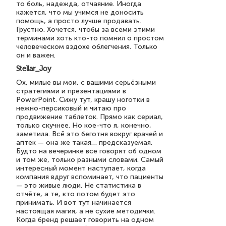
то боль, надежда, отчаяние. Иногда
кажется, что мы учимся не доносить
помощь, а просто лучше продавать.
Грустно. Хочется, чтобы за всеми этими
терминами хоть кто-то помнил о простом
человеческом вздохе облегчения. Только
он и важен.
Stellar_Joy
Ох, милые вы мои, с вашими серьёзными
стратегиями и презентациями в
PowerPoint. Сижу тут, крашу ноготки в
нежно-персиковый и читаю про
продвижение таблеток. Прямо как сериал,
только скучнее. Но кое-что я, конечно,
заметила. Всё это беготня вокруг врачей и
аптек — она же такая… предсказуемая.
Будто на вечеринке все говорят об одном
и том же, только разными словами. Самый
интересный момент наступает, когда
компания вдруг вспоминает, что пациенты
— это живые люди. Не статистика в
отчёте, а те, кто потом будет это
принимать. И вот тут начинается
настоящая магия, а не сухие методички.
Когда бренд решает говорить на одном