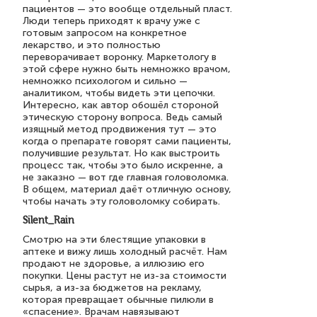
пациентов — это вообще отдельный пласт.
Люди теперь приходят к врачу уже с
готовым запросом на конкретное
лекарство, и это полностью
переворачивает воронку. Маркетологу в
этой сфере нужно быть немножко врачом,
немножко психологом и сильно —
аналитиком, чтобы видеть эти цепочки.
Интересно, как автор обошёл стороной
этическую сторону вопроса. Ведь самый
изящный метод продвижения тут — это
когда о препарате говорят сами пациенты,
получившие результат. Но как выстроить
процесс так, чтобы это было искренне, а
не заказно — вот где главная головоломка.
В общем, материал даёт отличную основу,
чтобы начать эту головоломку собирать.
Silent_Rain
Смотрю на эти блестящие упаковки в
аптеке и вижу лишь холодный расчёт. Нам
продают не здоровье, а иллюзию его
покупки. Цены растут не из-за стоимости
сырья, а из-за бюджетов на рекламу,
которая превращает обычные пилюли в
«спасение». Врачам навязывают