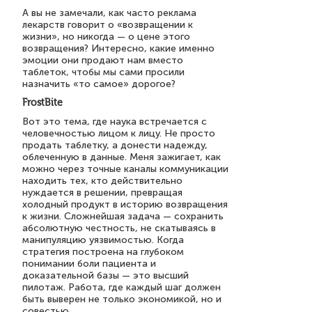
А вы не замечали, как часто реклама
лекарств говорит о «возвращении к
жизни», но никогда — о цене этого
возвращения? Интересно, какие именно
эмоции они продают нам вместо
таблеток, чтобы мы сами просили
назначить «то самое» дорогое?
FrostBite
Вот это тема, где наука встречается с
человечностью лицом к лицу. Не просто
продать таблетку, а донести надежду,
облеченную в данные. Меня зажигает, как
можно через точные каналы коммуникации
находить тех, кто действительно
нуждается в решении, превращая
холодный продукт в историю возвращения
к жизни. Сложнейшая задача — сохранить
абсолютную честность, не скатываясь в
манипуляцию уязвимостью. Когда
стратегия построена на глубоком
понимании боли пациента и
доказательной базы — это высший
пилотаж. Работа, где каждый шаг должен
быть выверен не только экономикой, но и
совестью.