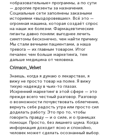
«образовательные» программы, а по сути
— дорогие презенты за назначения.
Социальные сети заполнены заказными
историями «выздоровевших». Всё это —
огромная машина, которая создаёт спрос
на наши же болезни. Фармацевтические
гиганты давно поняли: выгоднее лечить
симптомы бесконечно, чем найти причину.
Мы стали вечными пациентами, а наша
тревога — их главным товаром. Итог
печален: чем больше маркетинга, тем
дальше медицина от человека.
Crimson_Velvet
Знаешь, когда я думаю о лекарствах, я
вижу не просто товар на полке. Я вижу
тихую надежду в чьих-то глазах.
Искренний маркетинг в этой сфере — это
прежде всего честный разговор. Разговор
о возможности почувствовать облегчение,
вернуть себе радость утра или просто сил
доделать работу. Это про то, чтобы
говорить правду — и о силе, и о границах
помощи. Просто, без лишнего шума. Когда
информация доходит ясно и спокойно,
человек может сделать осознанный выбор.