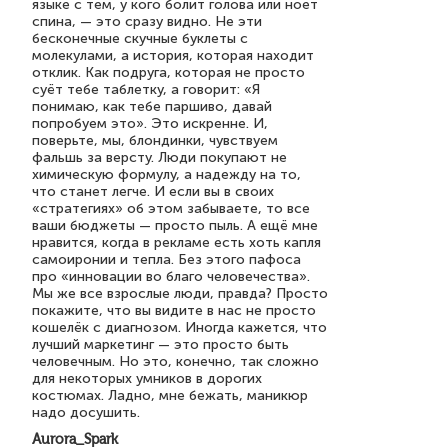
языке с тем, у кого болит голова или ноет
спина, — это сразу видно. Не эти
бесконечные скучные буклеты с
молекулами, а история, которая находит
отклик. Как подруга, которая не просто
суёт тебе таблетку, а говорит: «Я
понимаю, как тебе паршиво, давай
попробуем это». Это искренне. И,
поверьте, мы, блондинки, чувствуем
фальшь за версту. Люди покупают не
химическую формулу, а надежду на то,
что станет легче. И если вы в своих
«стратегиях» об этом забываете, то все
ваши бюджеты — просто пыль. А ещё мне
нравится, когда в рекламе есть хоть капля
самоиронии и тепла. Без этого пафоса
про «инновации во благо человечества».
Мы же все взрослые люди, правда? Просто
покажите, что вы видите в нас не просто
кошелёк с диагнозом. Иногда кажется, что
лучший маркетинг — это просто быть
человечным. Но это, конечно, так сложно
для некоторых умников в дорогих
костюмах. Ладно, мне бежать, маникюр
надо досушить.
Aurora_Spark