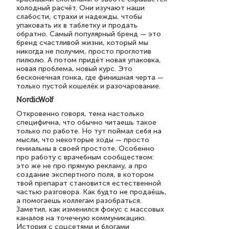
холодный расчёт. Они изучают наши
слабости, страхи и надежды, чтобы
упаковать их в таблетку и продать
обратно. Самый популярный бренд — это
бренд счастливой жизни, который мы
никогда не получим, просто проглотив
пилюлю. А потом придёт новая упаковка,
новая проблема, новый курс. Это
бесконечная гонка, где финишная черта —
только пустой кошелёк и разочарование.
NordicWolf
Откровенно говоря, тема настолько
специфична, что обычно читаешь такое
только по работе. Но тут поймал себя на
мысли, что некоторые ходы — просто
гениальны в своей простоте. Особенно
про работу с врачебным сообществом:
это же не про прямую рекламу, а про
создание экспертного поля, в котором
твой препарат становится естественной
частью разговора. Как будто не продаёшь,
а помогаешь коллегам разобраться.
Заметил, как изменился фокус с массовых
каналов на точечную коммуникацию.
История с соцсетями и блогами