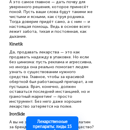
А это самое главное — дать почву для
уверенного решения, которое принесёт
покой. Пусть ваши слова будут такими же
чистыми и ясными, как струя родника.
Тогда доверие придёт само, а с ним — и
настоящая помощь. Ведь в основе всего
лежит забота, тихая и постоянная, как
дыхание.
Kinetik
Да, продавать лекарства — это как
продавать надежду в упаковке. Но если
без цинизма: пусть реклама и агрессивна,
но иногда она реально помогает людям
узнать о существовании нужного
средства. Главное, чтобы за красивой
оберткой был работающий препарат, а не
пустышка. Врач, конечно, должен
оставаться последней инстанцией, но и
грамотный маркетинг — просто
инструмент. Без него даже хорошее
лекарство затеряется на полке.
IronSide
Лекарственные
А вы не задумывались: почему мы платим
препараты: лиды 15
за бренд, а не за действующее вещество?