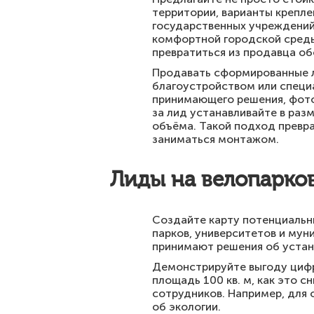
территории, варианты креплен
государственных учреждений
комфортной городской среды
превратиться из продавца об
Продавать сформированные л
благоустройством или специа
принимающего решения, фото
за лид устанавливайте в раз
объёма. Такой подход превр
заниматься монтажом.
Лиды на велопарков
Создайте карту потенциальны
парков, университетов и му
принимают решения об устан
Демонстрируйте выгоду цифра
площадь 100 кв. м, как это 
сотрудников. Например, для
об экологии.