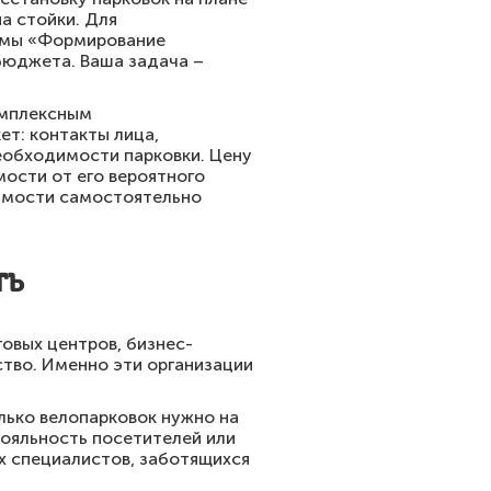
на стойки. Для
аммы «Формирование
бюджета. Ваша задача –
омплексным
ет: контакты лица,
еобходимости парковки. Цену
мости от его вероятного
димости самостоятельно
ть
овых центров, бизнес-
тво. Именно эти организации
лько велопарковок нужно на
лояльность посетителей или
х специалистов, заботящихся