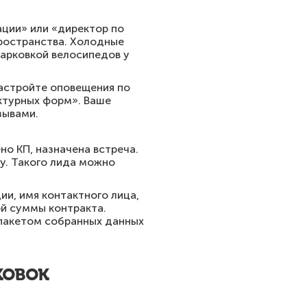
ации» или «директор по
пространства. Холодные
парковкой велосипедов у
Настройте оповещения по
ктурных форм». Ваше
зывами.
но КП, назначена встреча.
у. Такого лида можно
ии, имя контактного лица,
ой суммы контракта.
пакетом собранных данных
ковок