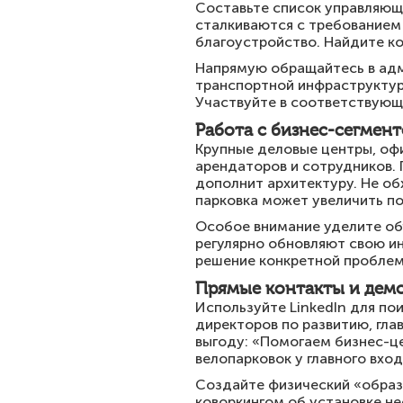
Составьте список управляющ
сталкиваются с требованием
благоустройство. Найдите к
Напрямую обращайтесь в адм
транспортной инфраструктур
Участвуйте в соответствующи
Работа с бизнес-сегмен
Крупные деловые центры, оф
арендаторов и сотрудников.
дополнит архитектуру. Не об
парковка может увеличить по
Особое внимание уделите об
регулярно обновляют свою и
решение конкретной проблемы
Прямые контакты и дем
Используйте LinkedIn для по
директоров по развитию, гл
выгоду: «Помогаем бизнес-це
велопарковок у главного вход
Создайте физический «образ
коворкингом об установке не