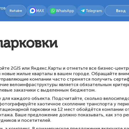
тов
MAX
WhatsApp
Telegram
Вход
Rutube
парковки
ройте 2GIS или Яндекс.Карты и отметьте все бизнес-центр
 новые жилые кварталы в вашем городе. Обращайте вним
управляющие компании часто стремятся получить сертиф
личие велоинфраструктуры является обязательным критер
елевые заказчики с выделенным бюджетом.
 для каждого объекта. Подсчитайте, сколько велосипед
сфотографируйте хаотичное скопление транспорта у перил
тационарной парковки на 12 мест обойдётся компании от
нтажа. Ваше предложение должно показывать, как это р
дников и посетителей.
и, а комплекс. В коммерческое предложение включите ра