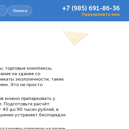
+7 (985) 691-86-36
Оплата
Перезвоните мне
ы, торговые комплексы,
ание на здания со
икаты экологичности, такие
ием. Это не просто
ов можно припарковать у
. Подготовьте расчёт:
 40 до 90 тысяч рублей, в
ешение устраняет беспорядок
сстановку парковок на плане