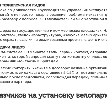
я привлечения лидов
иска по должностям «руководитель управления эксплуат
агайте не просто товар, а решение проблемы нехватки 
ь разговор с вопроса: «Сталкиваетесь ли вы с хаотичной 
ндерах на государственных и коммерческих площадках. 
ойство», «велоинфраструктура», «закупка малых архите
одержать ссылки на реализованные проекты с фото и от
дачи лидов
RM-системе. Отмечайте этапы: первый контакт, отправле
иента, который запросил смету под конкретную площадк
ерам или монтажным бригадам.
тких критериях. Укажите в договоре: название организац
Стоимость лида часто составляет 5-15% от потенциальн
лько после предоплаты, сопровождая передачу полным 
вашего партнера.
казчиков на установку велопар