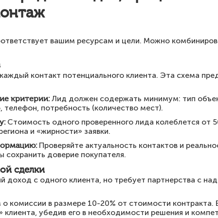
монтаж
оответствует вашим ресурсам и цели. Можно комбиниров
в
каждый контакт потенциального клиента. Эта схема пред
ие критерии:
Лид должен содержать минимум: тип объект
, телефон, потребность (количество мест).
у:
Стоимость одного проверенного лида колеблется от 5
региона и «жирности» заявки.
формацию:
Проверяйте актуальность контактов и реально
ы сохранить доверие покупателя.
ной сделки
й доход с одного клиента, но требует партнерства с н
о комиссии в размере 10-20% от стоимости контракта. 
ь» клиента, убедив его в необходимости решения и компе