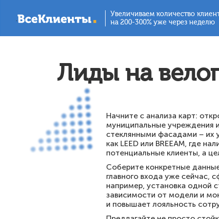
Увеличиваем количество клиен
.
на 200-300% уже через неделю
Лиды на вело
Начните с анализа карт: отк
муниципальные учреждения и
стеклянными фасадами – их 
как LEED или BREEAM, где на
потенциальные клиенты, а ц
Соберите конкретные данные
главного входа уже сейчас, 
например, установка одной с
зависимости от модели и мо
и повышает лояльность сотру
Предлагайте не просто стойк