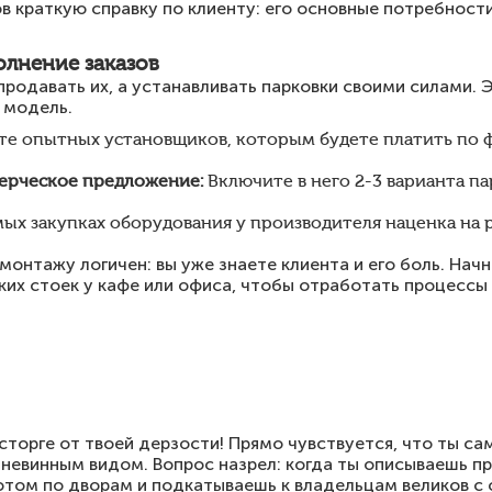
 краткую справку по клиенту: его основные потребности
олнение заказов
продавать их, а устанавливать парковки своими силами.
 модель.
е опытных установщиков, которым будете платить по ф
ерческое предложение:
Включите в него 2-3 варианта п
ых закупках оборудования у производителя наценка на 
монтажу логичен: вы уже знаете клиента и его боль. Начн
ких стоек у кафе или офиса, чтобы отработать процессы 
сторге от твоей дерзости! Прямо чувствуется, что ты са
 невинным видом. Вопрос назрел: когда ты описываешь п
отом по дворам и подкатываешь к владельцам великов с