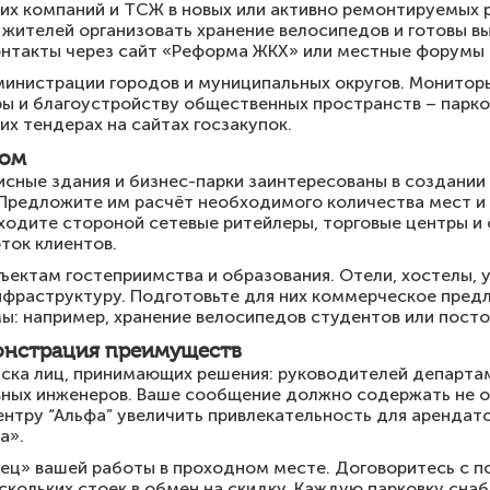
их компаний и ТСЖ в новых или активно ремонтируемых 
 жителей организовать хранение велосипедов и готовы в
онтакты через сайт «Реформа ЖКХ» или местные форумы 
инистрации городов и муниципальных округов. Мониторь
ы и благоустройству общественных пространств – парко
х тендерах на сайтах госзакупок.
том
исные здания и бизнес-парки заинтересованы в создании
 Предложите им расчёт необходимого количества мест и
ходите стороной сетевые ритейлеры, торговые центры и 
ток клиентов.
ъектам гостеприимства и образования. Отели, хостелы, 
нфраструктуру. Подготовьте для них коммерческое пред
: например, хранение велосипедов студентов или посто
онстрация преимуществ
иска лиц, принимающих решения: руководителей департа
авных инженеров. Ваше сообщение должно содержать не о
нтру “Альфа” увеличить привлекательность для арендат
а».
ец» вашей работы в проходном месте. Договоритесь с п
скольких стоек в обмен на скидку. Каждую парковку сна