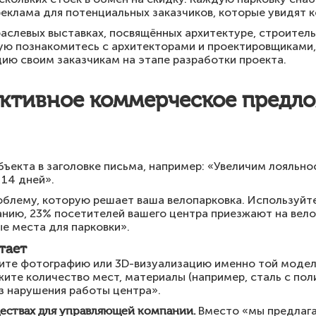
реклама для потенциальных заказчиков, которые увидят 
аслевых выставках, посвящённых архитектуре, строител
мую познакомитесь с архитекторами и проектировщиками,
ию своим заказчикам на этапе разработки проекта.
ективное коммерческое предло
бъекта в заголовке письма, например: «Увеличим лояльно
 14 дней».
блему, которую решает ваша велопарковка. Используйт
нию, 23% посетителей вашего центра приезжают на велос
е места для парковки».
тает
те фотографию или 3D-визуализацию именно той модели
жите количество мест, материалы (например, сталь с по
з нарушения работы центра».
ествах для управляющей компании.
Вместо «мы предлага