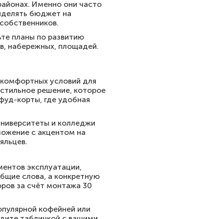
районах. Именно они часто
ыделять бюджет на
собственников.
те планы по развитию
в, набережных, площадей.
 комфортных условий для
 стильное решение, которое
фуд-корты, где удобная
университеты и колледжи
ложение с акцентом на
яльцев.
ментов эксплуатации,
бщие слова, а конкретную
оров за счёт монтажа 30
опулярной кофейней или
бдите табличкой с вашими