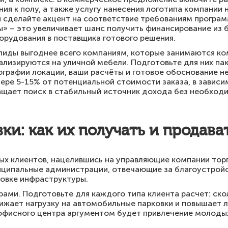
ия к полу, а также услугу нанесения логотипа компании 
 сделайте акцент на соответствие требованиям прогр
» – это увеличивает шанс получить финансирование из 
орудования в поставщика готового решения.
иды выгоднее всего компаниям, которые занимаются к
лизируются на уличной мебели. Подготовьте для них пак
графии локации, ваши расчёты и готовое обоснование н
мере 5-15% от потенциальной стоимости заказа, в зависи
ащает поиск в стабильный источник дохода без необхо
ки: как их получать и продава
х клиентов, нацелившись на управляющие компании торг
ниципальные администрации, отвечающие за благоустройс
овке инфраструктуры.
ми. Подготовьте для каждого типа клиента расчет: ско
снижает нагрузку на автомобильные парковки и повышает 
 офисного центра аргументом будет привлечение молоды