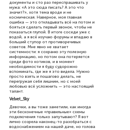
документы и сто раз переспрашивать у
мужа: «А это сюда писать? А это что
значит?», хотя тема вроде и не
космическая. Наверное, моя главная
ошибка — это откладывать всё на потом и
бояться сделать первый звонок, чтобы не
показаться глупой. В итоге соседи уже с
водой, а я всё изучаю форумы и впадаю в
больший ступор от противоречивых
советов. Мне явно не хватает
системности: я сохраню эту полезную
информацию, но потом она потеряется
среди фото котиков, и в момент
необходимости я буду судорожно
вспоминать, где же я это видела. Нужно
просто взять и пошагово делать, не
перегружая себя лишним, но с моей
любовью всё усложнить — это настоящий
талант.
Velvet_Sky
Девочки, а вы тоже заметили, как иногда
эти бесконечные «правильные» схемы
подключения только запутывают? Я вот
лично созрела наконец-то разобраться с
водоснабжением на нашей даче, но голова