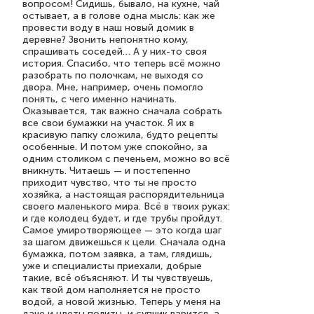
вопросом! Сидишь, бывало, на кухне, чай
остывает, а в голове одна мысль: как же
провести воду в наш новый домик в
деревне? Звонить непонятно кому,
спрашивать соседей… А у них-то своя
история. Спасибо, что теперь всё можно
разобрать по полочкам, не выходя со
двора. Мне, например, очень помогло
понять, с чего именно начинать.
Оказывается, так важно сначала собрать
все свои бумажки на участок. Я их в
красивую папку сложила, будто рецепты
особенные. И потом уже спокойно, за
одним столиком с печеньем, можно во всё
вникнуть. Читаешь — и постепенно
приходит чувство, что ты не просто
хозяйка, а настоящая распорядительница
своего маленького мира. Всё в твоих руках:
и где колодец будет, и где трубы пройдут.
Самое умиротворяющее — это когда шаг
за шагом движешься к цели. Сначала одна
бумажка, потом заявка, а там, глядишь,
уже и специалисты приехали, добрые
такие, всё объясняют. И ты чувствуешь,
как твой дом наполняется не просто
водой, а новой жизнью. Теперь у меня на
даче и цветы политы, и супчик варится, а