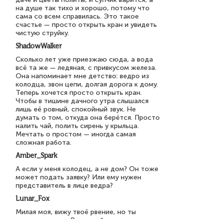
на душе так тихо и хорошо, потому что
сама со всем справилась. Это такое
счастье — просто открыть кран и увидеть
чистую струйку.
ShadowWalker
Сколько лет уже приезжаю сюда, а вода
всё та же — ледяная, с привкусом железа.
Она напоминает мне детство: ведро из
колодца, звон цепи, долгая дорога к дому.
Теперь хочется просто открыть кран.
Чтобы в тишине дачного утра слышался
лишь её ровный, спокойный звук. Не
думать о том, откуда она берётся. Просто
налить чай, полить сирень у крыльца.
Мечтать о простом — иногда самая
сложная работа.
Amber_Spark
А если у меня колодец, а не дом? Он тоже
может подать заявку? Или ему нужен
представитель в лице ведра?
Lunar_Fox
Милая моя, вижу твоё рвение, но ты