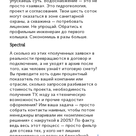
упускаешь суть. Водоснабжение — это не
просто «заявка». Это гидрогеология,
проект и согласования. Твои шесть соток
могут оказаться в зоне санитарной
охраны, а скважина — потребовать
лицензии. Не упрощай. Обратись к
профильным инженерам до первого
колышка. Сэкономишь в разы больше.
Spectral
А сколько из этих «полученных заявок» в
реальности превращаются в договор и
подключение, а не уходят в архив после
того, как человек узнаёт итоговую смету?
Вы приводите хоть один процентный
показатель по вашей компании или
отрасли, сколько запросов разбивается о
стоимость проекта, необходимость
получения ТУ, мзду за «техническую
возможность» и прочие «радости»
оформления? Или ваша задача — просто
собрать контакты наивных, чтобы потом
менеджеры впаривали им «комплексные
решения» с накруткой в 200%? По факту,
ведь весь этот процесс — просто фильтр
для отсева тех, у кого нет лишних
полумиллиона на ветку от ближайшей