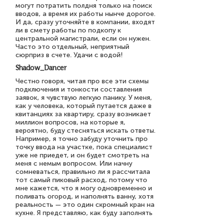
могут потратить полдня только на поиск
вводов, а время их работы нынче дорогое.
И да, сразу уточняйте в компании, входят
ли в смету работы по подкопу к
центральной магистрали, если он нужен.
Часто это отдельный, неприятный
сюрприз в счете. Удачи с водой!
Shadow_Dancer
Честно говоря, читая про все эти схемы
подключения и тонкости составления
заявок, я чувствую легкую панику. У меня,
как у человека, который путается даже в
квитанциях за квартиру, сразу возникает
миллион вопросов, на которые я,
вероятно, буду стесняться искать ответы.
Например, я точно забуду уточнить про
точку ввода на участке, пока специалист
уже не приедет, и он будет смотреть на
меня с немым вопросом. Или начну
сомневаться, правильно ли я рассчитала
тот самый пиковый расход, потому что
мне кажется, что я могу одновременно и
поливать огород, и наполнять ванну, хотя
реальность — это один скромный кран на
кухне. Я представляю, как буду заполнять