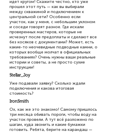
идет кругом! Скажите честно, кто уже
прошел этот путь — как вы выбирали
между скважиной и подключением к
центральной сети? Особенно если
участок, как у меня, с небольшим уклоном
и соседи говорят разное. Где искали
проверенных мастеров, которые не
исчезнут после предоплаты и сделают все
без косяков с документами? Может, есть
какие-то неочевидные подводные камни, о
которых вообще молчат в официальных
требованиях? Очень нужны ваши реальные
истории и советы, а не просто сухие
инструкции!
Stellar_Joy
Уже подавали заявку? Сколько ждали
подключения и какова итоговая
стоимость?
IronSmith
Ох, как же это знакомо! Самому пришлось
три месяца обивать пороги, чтобы воду на
участок провели. А тут всё разложено по
шагам, куда звонить и какие бумажки
готовить. Ребята, берите на карандаш —