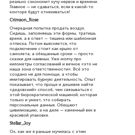
реально сэкономит кучу нервов и времени.
Главное — не сдаваться, если в какой-то
конторе будут отнекиваться!
Crimson_Rose
Очередная попытка продать воздух.
Сидишь, заполняешь эти формы, тратишь
время, а в ответ — тишина или шаблонная
отписка. Потом выясняется, что
подключение стоит как крыло от
самолета, а обещанные сроки — просто
сказки для наивных. Уже молчу про
километры согласований и вечное «это не
наша зона ответственности». Всё это
создано не для помощи, а чтобы
имитировать бурную деятельность. Опыт
показывает, что проще и дешевле найти
«дедовский» способ, чем связываться с
этой бюрократической машиной, которая
только и умеет, что собирать
персональные данные. Обещают
цивилизацию, а на деле — каменный век в
красивой упаковке.
Stellar_Joy
Ох, как же я раньше мучилась с этим