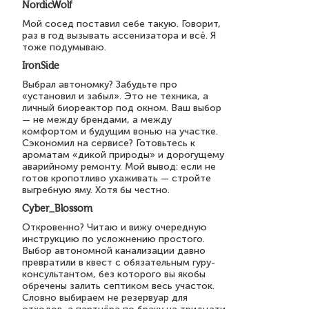
NordicWolf
Мой сосед поставил себе такую. Говорит,
раз в год вызывать ассенизатора и всё. Я
тоже подумываю.
IronSide
Выбрал автономку? Забудьте про
«установил и забыл». Это не техника, а
личный биореактор под окном. Ваш выбор
— не между брендами, а между
комфортом и будущим вонью на участке.
Сэкономил на сервисе? Готовьтесь к
ароматам «дикой природы» и дорогущему
аварийному ремонту. Мой вывод: если не
готов кропотливо ухаживать — стройте
выгребную яму. Хотя бы честно.
Cyber_Blossom
Откровенно? Читаю и вижу очередную
инструкцию по усложнению простого.
Выбор автономной канализации давно
превратили в квест с обязательным гуру-
консультантом, без которого вы якобы
обречены залить септиком весь участок.
Словно выбираем не резервуар для