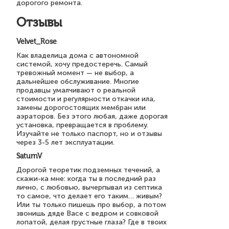
дорогого ремонта.
Отзывы
Velvet_Rose
Как владелица дома с автономной
системой, хочу предостеречь. Самый
тревожный момент — не выбор, а
дальнейшее обслуживание. Многие
продавцы умалчивают о реальной
стоимости и регулярности откачки ила,
замены дорогостоящих мембран или
аэраторов. Без этого любая, даже дорогая
установка, превращается в проблему.
Изучайте не только паспорт, но и отзывы
через 3-5 лет эксплуатации.
SaturnV
Дорогой теоретик подземных течений, а
скажи-ка мне: когда ты в последний раз
лично, с любовью, вычерпывал из септика
то самое, что делает его таким… живым?
Или ты только пишешь про выбор, а потом
звонишь дяде Васе с ведром и совковой
лопатой, делая грустные глаза? Где в твоих