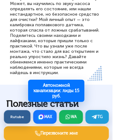
Может, вы научились по звуку насоса
определять его состояние, или нашли
нестандартное, но безопасное средство
для очистки? Мой личный опыт — это
калибровка поплавкового датчика,
которая спасла от ложных срабатываний.
Поделитесь своими находками и
лайфхаками, которые пришли только с
практикой. Что вы узнали уже после
монтажа, что стало для вас открытием и
реально упростило жизнь? Давайте
обменяемся именно практическими
наблюдениями, которые не всегда
найдешь в инструкции.
Автономной
канализации: лиды 15
руб.
Полезные статьи
Rutube
MAX
WA
TG
Клиенты на готовые дома из
Перезвоните мне
ЖБИ-панелей