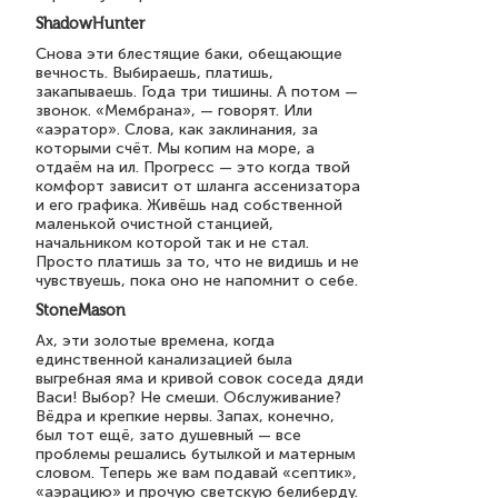
ShadowHunter
Снова эти блестящие баки, обещающие
вечность. Выбираешь, платишь,
закапываешь. Года три тишины. А потом —
звонок. «Мембрана», — говорят. Или
«аэратор». Слова, как заклинания, за
которыми счёт. Мы копим на море, а
отдаём на ил. Прогресс — это когда твой
комфорт зависит от шланга ассенизатора
и его графика. Живёшь над собственной
маленькой очистной станцией,
начальником которой так и не стал.
Просто платишь за то, что не видишь и не
чувствуешь, пока оно не напомнит о себе.
StoneMason
Ах, эти золотые времена, когда
единственной канализацией была
выгребная яма и кривой совок соседа дяди
Васи! Выбор? Не смеши. Обслуживание?
Вёдра и крепкие нервы. Запах, конечно,
был тот ещё, зато душевный — все
проблемы решались бутылкой и матерным
словом. Теперь же вам подавай «септик»,
«аэрацию» и прочую светскую белиберду.