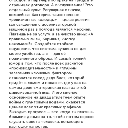
отходов, а партнёра по браку на тридцати
страницах договора. А обслуживание! Это
отдельный культ. Регулярная откачка,
волшебные бактерии, таинственные
«ревизионные колодцы» — целая религия,
где священник с ассенизаторской
машиной раз в полгода является мессией.
Платишь не за услугу, а за чувство вины: «А
правильно ли вы, барышня, кнопку
нажимали?». Создаётся стойкое
ощущение, что система куплена не для
моего удобства, а я — для её
пожизненного оброка. И самый тонкий
юмор в том, что после всех расчётов
«производительности» и «глубины
залегания» ключевым фактором
становится сосед дядя Вася, который
придёт с ломом и покажет, где у вас на
самом деле «материнская плата» этой
цивилизованной ямы. И его мнение,
основанное на двадцатилетнем опыте
войны с грунтовыми водами, окажется
ценнее всех этих красивых графиков.
Выходит, прогресс — это когда ты платишь
большие деньги за то, чтобы потом нервно
слушать советы человека, копающего
картошку напротив.