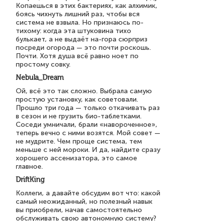
Копаешься в этих бактериях, как алхимик,
боясь чихнуть лишний раз, чтобы вся
система не взвыла. Но признаюсь по-
тихому: когда эта штуковина тихо
булькает, а не выдаёт на-гора сюрприз
посреди огорода — это почти роскошь.
Почти. Хотя душа всё равно ноет по
простому совку.
Nebula_Dream
Ой, всё это так сложно. Выбрала самую
простую установку, как советовали.
Прошло три года — только откачивать раз
в сезон и не грузить био-таблетками.
Соседи умничали, брали «навороченное»,
теперь вечно с ними возятся. Мой совет —
не мудрите. Чем проще система, тем
меньше с ней мороки. И да, найдите сразу
хорошего ассенизатора, это самое
главное.
DriftKing
Коллеги, а давайте обсудим вот что: какой
самый неожиданный, но полезный навык
вы приобрели, начав самостоятельно
обслуживать свою автономную систему?