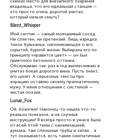
схемах место для внезапного озарения
владельца, что его идеальная станция —
это просто очень дорогой унитаз,
который нельзя смыть?
Silent_Whisper
Мой септик — самый молчаливый сосед.
Ни сплетен, ни претензий. Лишь изредка
тихое бульканье, напоминающее о его
скрытой, бурной жизни. Выбирала его по
принципу «нравится цвет» — он был
приятного бетонного оттенка.
Обслуживаю так: раз в год выплескиваю в
унитаз бокал дорогого вина. Пусть знает,
его ценят. А серьезные тексты про
аэрацию оставлю своему прагматичному
мужу. У меня отношения с системой —
чистая поэзия.
Lunar_Fox
Ой, божечки! Наконец-то нашла что-то
реально полезное, а не скучные
инструкции! Я всегда просто в ужасе была
от всей этой темы с канализацией,
думала, там сплошные трубы и запах… а
тут оказывается, есть такие симпатичные