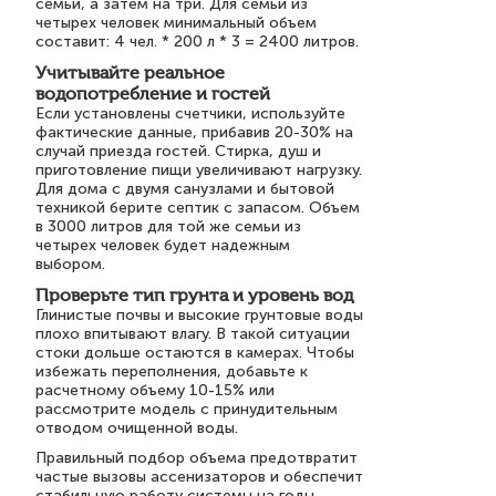
семьи, а затем на три. Для семьи из
четырех человек минимальный объем
составит: 4 чел. * 200 л * 3 = 2400 литров.
Учитывайте реальное
водопотребление и гостей
Если установлены счетчики, используйте
фактические данные, прибавив 20-30% на
случай приезда гостей. Стирка, душ и
приготовление пищи увеличивают нагрузку.
Для дома с двумя санузлами и бытовой
техникой берите септик с запасом. Объем
в 3000 литров для той же семьи из
четырех человек будет надежным
выбором.
Проверьте тип грунта и уровень вод
Глинистые почвы и высокие грунтовые воды
плохо впитывают влагу. В такой ситуации
стоки дольше остаются в камерах. Чтобы
избежать переполнения, добавьте к
расчетному объему 10-15% или
рассмотрите модель с принудительным
отводом очищенной воды.
Правильный подбор объема предотвратит
частые вызовы ассенизаторов и обеспечит
стабильную работу системы на годы