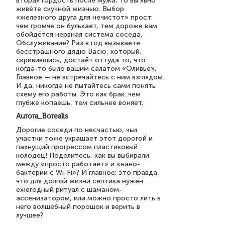
вторая гордость после мужа, то вы явно
живёте скучной жизнью. Выбор
«железного друга для нечистот» прост:
чем громче он булькает, тем дороже вам
обойдётся нервная система соседа.
Обслуживание? Раз в год вызываете
бесстрашного дядю Васю, который,
скривившись, достаёт оттуда то, что
когда-то было вашим салатом «Оливье».
Главное — не встречайтесь с ним взглядом.
И да, никогда не пытайтесь сами понять
схему его работы. Это как брак: чем
глубже копаешь, тем сильнее воняет.
Aurora_Borealis
Дорогие соседи по несчастью, чьи
участки тоже украшает этот дорогой и
пахнущий прогрессом пластиковый
колодец! Поделитесь, как вы выбирали
между «просто работает» и «нано-
бактерии с Wi-Fi»? И главное: это правда,
что для долгой жизни септика нужен
ежегодный ритуал с шаманом-
ассенизатором, или можно просто лить в
него волшебный порошок и верить в
лучшее?