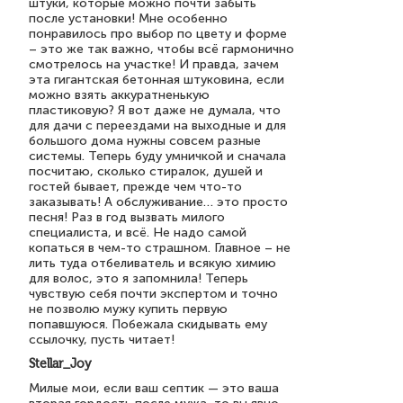
штуки, которые можно почти забыть
после установки! Мне особенно
понравилось про выбор по цвету и форме
– это же так важно, чтобы всё гармонично
смотрелось на участке! И правда, зачем
эта гигантская бетонная штуковина, если
можно взять аккуратненькую
пластиковую? Я вот даже не думала, что
для дачи с переездами на выходные и для
большого дома нужны совсем разные
системы. Теперь буду умничкой и сначала
посчитаю, сколько стиралок, душей и
гостей бывает, прежде чем что-то
заказывать! А обслуживание… это просто
песня! Раз в год вызвать милого
специалиста, и всё. Не надо самой
копаться в чем-то страшном. Главное – не
лить туда отбеливатель и всякую химию
для волос, это я запомнила! Теперь
чувствую себя почти экспертом и точно
не позволю мужу купить первую
попавшуюся. Побежала скидывать ему
ссылочку, пусть читает!
Stellar_Joy
Милые мои, если ваш септик — это ваша