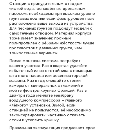
Станции с принудительным отводом
чистой воды, оснащённые дренажным
насосом, необходимы при высоком уровне
грунтовых вод или если фильтрующее поле
расположено выше выхода из устройства.
Для песчаных грунтов подойдут модели с
самотечным отводом. Материал корпуса
тоже имеет значение: прочный
полипропилен с рёбрами жёсткости лучше
противостоит давлению грунта, чем
тонкостенные варианты.
После монтажа система потребует
вашего участия. Раз в квартал удаляйте
избыточный ил из отстойника с помощью
штатного насоса или ассенизаторской
машины. Раз в год очищайте стенки
камеры от минеральных отложений и
мойте фильтры крупных фракций. Раз в
два-три года меняйте мембрану
воздушного компрессора – главного
«лёгкого» установки. Зимой, если
станцией не пользуются, её необходимо
законсервировать: частично откачать
стоки и утеплить крышку.
Правильная эксплуатация продлевает срок