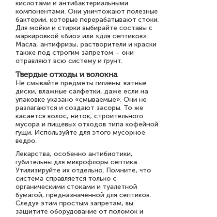
кислотами и антибактериальными
компонентами. Они уничтожают полезные
бактерии, которые перерабатывают стоки.
Для мойки и стирки выбирайте составы с
маркировкой «био» или «для септиков».
Масла, антифризы, растворители и краски
также под строгим запретом – они
отравляют всю систему и грунт.
Твердые отходы и волокна
Не смывайте предметы гигиены: ватные
диски, влажные салфетки, даже если на
упаковке указано «смываемые». Они не
разлагаются и создают засоры. То же
касается волос, ниток, строительного
мусора и пищевых отходов типа кофейной
гущи. Используйте для этого мусорное
ведро.
Лекарства, особенно антибиотики,
губительны для микрофлоры септика.
Утилизируйте их отдельно. Помните, что
система справляется только с
органическими стоками и туалетной
бумагой, предназначенной для септиков.
Следуя этим простым запретам, вы
защитите оборудование от поломок и