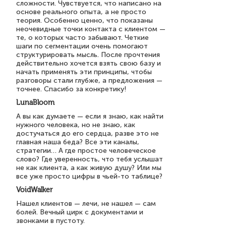
сложности. Чувствуется, что написано на
основе реального опыта, а не просто
теория. Особенно ценно, что показаны
неочевидные точки контакта с клиентом —
те, о которых часто забывают. Четкие
шаги по сегментации очень помогают
структурировать мысль. После прочтения
действительно хочется взять свою базу и
начать применять эти принципы, чтобы
разговоры стали глубже, а предложения —
точнее. Спасибо за конкретику!
LunaBloom
А вы как думаете — если я знаю, как найти
нужного человека, но не знаю, как
достучаться до его сердца, разве это не
главная наша беда? Все эти каналы,
стратегии… А где простое человеческое
слово? Где уверенность, что тебя услышат
не как клиента, а как живую душу? Или мы
все уже просто цифры в чьей-то таблице?
VoidWalker
Нашел клиентов — лечи, не нашел — сам
болей. Вечный цирк с документами и
звонками в пустоту.