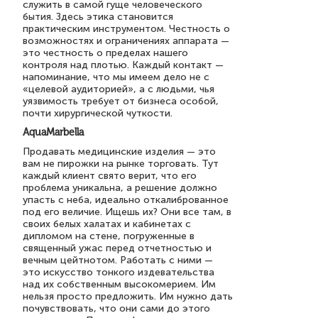
служить в самой гуще человеческого
бытия. Здесь этика становится
практическим инструментом. Честность о
возможностях и ограничениях аппарата —
это честность о пределах нашего
контроля над плотью. Каждый контакт —
напоминание, что мы имеем дело не с
«целевой аудиторией», а с людьми, чья
уязвимость требует от бизнеса особой,
почти хирургической чуткости.
AquaMarbella
Продавать медицинские изделия — это
вам не пирожки на рынке торговать. Тут
каждый клиент свято верит, что его
проблема уникальна, а решение должно
упасть с неба, идеально откалиброванное
под его величие. Ищешь их? Они все там, в
своих белых халатах и кабинетах с
дипломом на стене, погруженные в
священный ужас перед отчетностью и
вечным цейтнотом. Работать с ними —
это искусство тонкого издевательства
над их собственным высокомерием. Им
нельзя просто предложить. Им нужно дать
почувствовать, что они сами до этого