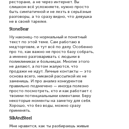
ресторане, а не через интернет. Вы
слишком всё усложняете, нужно просто
быть симпатичной и не лезть в серьёзные
разговоры, а то сразу видно, что девушка
не в своей тарелке.
StoneBear
Ну наконец-то нормальный и понятный
текст по этой теме. Сам работаю в
медторговле, и тут всё по делу. Особенно
про то, как важно не просто базу собрать,
а именно разговаривать с людьми в
поликлиниках и больницах. Многие этого
не делают, а потом жалуются, что
продажи не идут. Личные контакты — это
основа всего, никакой рассыпкой их не
заменишь. И про анализ конкурентов
правильно подмечено — иногда полезно
просто посмотреть, кто и как работает с
твоими потенциальными клиентами. Беру
некоторые моменты на заметку для себя.
Хорошо, что без воды, можно сразу
применять.
SilkAndSteel
Мне нравится, как ты разбираешь живые