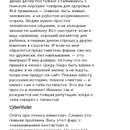
двоих детей постоянно сталкиваюсь с
поиском хороших товаров для здоровья.
Всё правильно — главное, быть живым
человеком, а не роботом из рекламного
отдела. Людям нужно простое
человеческое общение, а не холодные
звонки по шаблону. Вот смотрите: если я
ищу, например, хороший ингалятор для
ребёнка, я первым делом спрошу у других
мамочек в соцсетях. И если ко мне
обратится представитель фирмы там же,
по-дружески, без навязывания, — это
выигрыш! Я ему доверю, потому что он
пришёл в «мою» среду. Надо быть ближе к
людям, в их обычной жизни, а не ждать,
когда они придут на сайт. Покажи заботу,
расскажи историю, помоги советом — и
клиент сам к тебе потянется. Это же так
просто и логично! Именно так и
рождается настоящая репутация, когда о
тебе говорят с теплотой.
CyberViolet
Опять про «поиск клиентов». Словно это
главная проблема. Весь этот фарс с
«налаживанием контактов» и