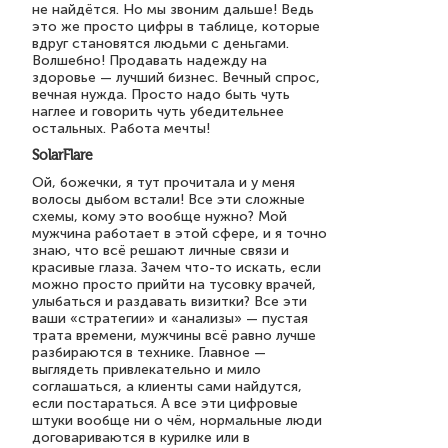
не найдётся. Но мы звоним дальше! Ведь
это же просто цифры в таблице, которые
вдруг становятся людьми с деньгами.
Волшебно! Продавать надежду на
здоровье — лучший бизнес. Вечный спрос,
вечная нужда. Просто надо быть чуть
наглее и говорить чуть убедительнее
остальных. Работа мечты!
SolarFlare
Ой, божечки, я тут прочитала и у меня
волосы дыбом встали! Все эти сложные
схемы, кому это вообще нужно? Мой
мужчина работает в этой сфере, и я точно
знаю, что всё решают личные связи и
красивые глаза. Зачем что-то искать, если
можно просто прийти на тусовку врачей,
улыбаться и раздавать визитки? Все эти
ваши «стратегии» и «анализы» — пустая
трата времени, мужчины всё равно лучше
разбираются в технике. Главное —
выглядеть привлекательно и мило
соглашаться, а клиенты сами найдутся,
если постараться. А все эти цифровые
штуки вообще ни о чём, нормальные люди
договариваются в курилке или в