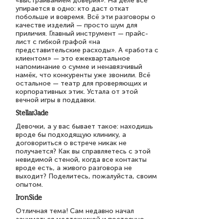
«выстраиванием доверия». На деле всё
упирается в одно: кто даст откат
побольше и вовремя. Всё эти разговоры о
качестве изделий — просто шум для
приличия. Главный инструмент — прайс-
лист с гибкой графой «на
представительские расходы». А «работа с
клиентом» — это ежеквартальное
напоминание о сумме и ненавязчивый
намёк, что конкуренты уже звонили. Всё
остальное — театр для проверяющих и
корпоративных этик. Устала от этой
вечной игры в поддавки.
StellarJade
Девочки, а у вас бывает такое: находишь
вроде бы подходящую клинику, а
договориться о встрече никак не
получается? Как вы справляетесь с этой
невидимой стеной, когда все контакты
вроде есть, а живого разговора не
выходит? Поделитесь, пожалуйста, своим
опытом.
IronSide
Отличная тема! Сам недавно начал