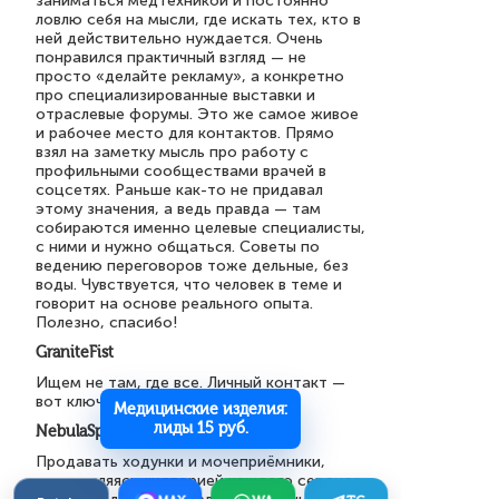
заниматься медтехникой и постоянно
ловлю себя на мысли, где искать тех, кто в
ней действительно нуждается. Очень
понравился практичный взгляд — не
просто «делайте рекламу», а конкретно
про специализированные выставки и
отраслевые форумы. Это же самое живое
и рабочее место для контактов. Прямо
взял на заметку мысль про работу с
профильными сообществами врачей в
соцсетях. Раньше как-то не придавал
этому значения, а ведь правда — там
собираются именно целевые специалисты,
с ними и нужно общаться. Советы по
ведению переговоров тоже дельные, без
воды. Чувствуется, что человек в теме и
говорит на основе реального опыта.
Полезно, спасибо!
GraniteFist
Ищем не там, где все. Личный контакт —
вот ключ.
Медицинские изделия:
лиды 15 руб.
NebulaSpark
Продавать ходунки и мочеприёмники,
вдохновляясь «историей каждого сердца».