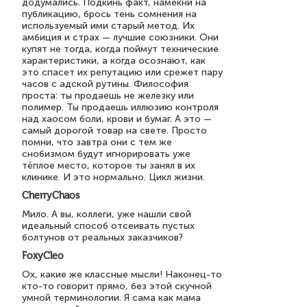
додумались. Подкинь факт, намекни на
публикацию, брось тень сомнения на
используемый ими старый метод. Их
амбиция и страх — лучшие союзники. Они
купят не тогда, когда поймут технические
характеристики, а когда осознают, как
это спасет их репутацию или срежет пару
часов с адской рутины. Философия
проста: ты продаешь не железку или
полимер. Ты продаешь иллюзию контроля
над хаосом боли, крови и бумаг. А это —
самый дорогой товар на свете. Просто
помни, что завтра они с тем же
снобизмом будут игнорировать уже
тёплое место, которое ты занял в их
клинике. И это нормально. Цикл жизни.
CherryChaos
Мило. А вы, коллеги, уже нашли свой
идеальный способ отсеивать пустых
болтунов от реальных заказчиков?
FoxyCleo
Ох, какие же классные мысли! Наконец-то
кто-то говорит прямо, без этой скучной
умной терминологии. Я сама как мама