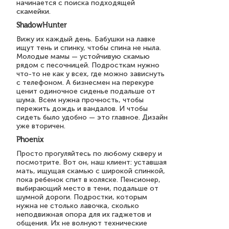
начинается с поиска подходящей
скамейки.
ShadowHunter
Вижу их каждый день. Бабушки на лавке
ищут тень и спинку, чтобы спина не ныла.
Молодые мамы — устойчивую скамью
рядом с песочницей. Подросткам нужно
что-то не как у всех, где можно зависнуть
с телефоном. А бизнесмен на перекуре
ценит одиночное сиденье подальше от
шума. Всем нужна прочность, чтобы
пережить дождь и вандалов. И чтобы
сидеть было удобно — это главное. Дизайн
уже вторичен.
Phoenix
Просто прогуляйтесь по любому скверу и
посмотрите. Вот он, наш клиент: уставшая
мать, ищущая скамью с широкой спинкой,
пока ребенок спит в коляске. Пенсионер,
выбирающий место в тени, подальше от
шумной дороги. Подростки, которым
нужна не столько лавочка, сколько
неподвижная опора для их гаджетов и
общения. Их не волнуют технические