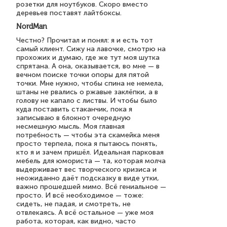
розетки для ноутбуков. Скоро вместо
деревьев поставят лайтбоксы.
NordMan
Честно? Прочитал и понял: я и есть тот
самый клиент. Сижу на лавочке, смотрю на
прохожих и думаю, где же тут моя шутка
спрятана. А она, оказывается, во мне — в
вечном поиске точки опоры для пятой
точки. Мне нужно, чтобы спина не немела,
штаны не рвались о ржавые заклёпки, а в
голову не капало с листвы. И чтобы было
куда поставить стаканчик, пока я
записываю в блокнот очередную
несмешную мысль. Моя главная
потребность — чтобы эта скамейка меня
просто терпела, пока я пытаюсь понять,
кто я и зачем пришёл. Идеальная парковая
мебель для юмориста — та, которая молча
выдерживает вес творческого кризиса и
неожиданно даёт подсказку в виде утки,
важно прошедшей мимо. Всё гениальное —
просто. И всё необходимое — тоже:
сидеть, не падая, и смотреть, не
отвлекаясь. А всё остальное — уже моя
работа, которая, как видно, часто