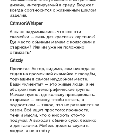
дизайн, интегрируемый в среду. Бюджет
всегда соотносится с жизненным циклом
изделия.
CrimsonWhisper
А вы не задумывались, что все эти
скамейки — лишь для красивых картинок?
Где место обычным мамам с колясками и
старикам? Или им уже не положено
отдыхать?
Grizzly
Прочитал. Автор, видимо, сам никогда не
сидел на промокшей скамейке с гвоздём,
торчащим в самом неудобном месте.
Ваши «клиенты» — это живые люди, а не
абстрактные демографические группы.
Мамам нужно, где коляску припарковать,
старикам — спинку, чтобы встать, а
подросткам — такое, что не развалится за
сезон. Всё ищут простого: прочности,
тени и мысли, что о них хоть кто-то
подумал. А выходит обычно сухо, безлико
и для галочки. Мебель должна служить
людям, а не отчёту.