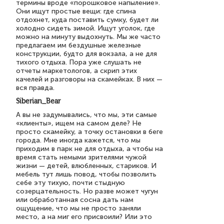
термины вроде «порошковое напыление».
Они ищут простые вещи: где спина
отдохнет, куда поставить сумку, будет ли
холодно сидеть зимой. Ищут уголок, где
можно на минуту выдохнуть. Мы же часто
предлагаем им бездушные железные
конструкции, будто для вокзала, а не для
тихого отдыха. Пора уже слушать не
отчеты маркетологов, а скрип этих
качелей и разговоры на скамейках. В них —
вся правда.
Siberian_Bear
А вы не задумывались, что мы, эти самые
«клиенты», ищем на самом деле? Не
просто скамейку, а точку остановки в беге
города. Мне иногда кажется, что мы
приходим в парк не для отдыха, а чтобы на
время стать немыми зрителями чужой
жизни — детей, влюбленных, стариков. И
мебель тут лишь повод, чтобы позволить
себе эту тихую, почти стыдную
созерцательность. Но разве может чугун
или обработанная сосна дать нам
ощущение, что мы не просто заняли
место, а на миг его присвоили? Или это