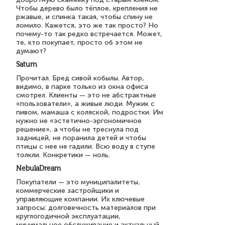
Чтобы дерево было тёплое, крепления не
ржавые, и спинка такая, чтобы спину не
ломило. Кажется, это же так просто? Но
почему-то так редко встречается. Может,
те, кто покупает, просто об этом не
думают?
Saturn
Прочитал. Бред сивой кобылы. Автор,
видимо, в парке только из окна офиса
смотрел. Клиенты — это не абстрактные
«пользователи», а живые люди. Мужик с
пивом, мамаша с коляской, подростки. Им
нужно не «эстетично-эргономичное
решение», а чтобы не треснула под
задницей, не поранила детей и чтобы
птицы с нее не гадили. Всю воду в ступе
толкли. Конкретики — ноль.
NebulaDream
Покупатели — это муниципалитеты,
коммерческие застройщики и
управляющие компании. Их ключевые
запросы: долговечность материалов при
круглогодичной эксплуатации,
минимальное обслуживание и актуальный