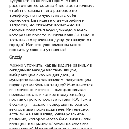
сутулости за компьютером. Чтобы
расстояние до соседа было достаточным,
чтобы не слышать его разговор по
телефону, но не чувствовать себя
одиноким. Вы пишете о демографии и
запросах, но скажите: возможно ли
сегодня создать такую уличную мебель,
которая не просто обслуживала бы тело, а
хоть как-то врачевала душу, уставшую от
города? Или это уже слишком много —
просить у лавочки утешения?
Grizzly
Можно уточнить, как вы видите разницу в
ожиданиях между частным лицом,
выбирающим скамью для дачи, и
муниципальным заказчиком, закупающим
парковую мебель на тендер? Мне кажется,
их ключевые мотивы — эмоциональная
привязанность к конкретному дизайну
против строгого соответствия ГОСТам и
бюджету — задают совершенно разные
векторы для производителя. Интересно,
есть ли, на ваш взгляд, универсальное
решение, которое могло бы сблизить эти
позиции, или рынок обречен на жесткое
разделение? И второй момент: насколько