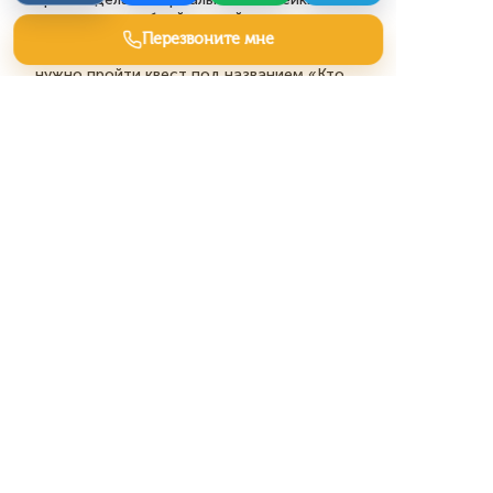
широкие, с удобной спиной, из материала,
который не раскаляется летом и не
Перезвоните мне
леденеет зимой? Но нет, видимо, сначала
нужно пройти квест под названием «Кто
эти загадочные посетители парков?».
Смешно и грустно. Будто проектируют
мебель для марсиан, а не для бабушек с
сумками-тележками, мам с колясками или
влюблённых, которым, кстати, тоже
хочется где-то посидеть. Всё это создаёт
ощущение, что простые вещи нарочно
опутывают паутиной псевдоанализа, лишь
бы казаться значительными. Обычная
лавочка — вот и весь ответ на вопрос «что
они ищут». А не этот поток умствований.
Полезные статьи
КАСКО — лидогенерация