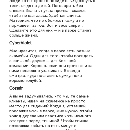
Люди хотят просто посидеть. Отдохнуть в
тени, глядя на детей. Поговорить без
спешки. Значит, нужна прочная скамья,
чтобы не шаталась. Удобная спинка.
Материал, что не обожжёт кожу и не
поржавеет за год. Вот и весь секрет.
Сделайте это для них — и в парке станет
больше жизни.
CyberViolet
Мне нравится, когда в парке есть разные
скамейки. Одни для того, чтобы посидеть
с книжкой, другие — для большой
компании. Хорошо, если они прочные и за
ними несложно ухаживать. Я всегда
смотрю, куда поставить сумку, пока
кормлю голубей.
Corsair
А вы не задумывались, что мы, те самые
клиенты, ищем на скамейке не просто
место для сидения? Когда я, уставший,
присаживаюсь в парке, мне нужно, чтобы
холод дерева или пластика хоть немного
отступил перед тишиной. Чтобы спинка
позволяла забыть на пять минут о