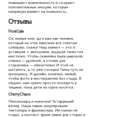
повышают вовлеченность и создают
положительные эмоции, которые
напрямую влияют на лояльность.
Отзывы
FrostGale
Ох, милые мои, да я вам как человек,
который на этих лавочках все сплетни
собираю, скажу! Наш клиент — это я:
уставшая, с авоськами, ищущая тенистое
местечко. Чтобы скамейка была широкой,
спинка — удобной, а столик для
стаканчика — обязателен! И чтоб не
шаталось, а то уже соседка Галка чуть не
грохнулась. И дизайн, конечно, милый,
чтобы фото в инстаграмчик без стыда. В
общем, нам нужно просто посидеть в
тишине, пока дети на горке носятся.
CherryChaos
Пенсионеры и мамочки? Устаревший
взгляд. Наши парки оккупировали
тиктокеры и фрилансеры. Им нужен не
отдых, а контент: яркие лавки для сторис и