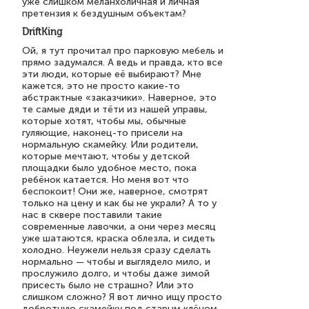
уже слишком меланхоличная и личная
претензия к бездушным объектам?
DriftKing
Ой, я тут прочитал про парковую мебель и
прямо задумался. А ведь и правда, кто все
эти люди, которые её выбирают? Мне
кажется, это не просто какие-то
абстрактные «заказчики». Наверное, это
те самые дяди и тёти из нашей управы,
которые хотят, чтобы мы, обычные
гуляющие, наконец-то присели на
нормальную скамейку. Или родители,
которые мечтают, чтобы у детской
площадки было удобное место, пока
ребёнок катается. Но меня вот что
беспокоит! Они же, наверное, смотрят
только на цену и как бы не украли? А то у
нас в сквере поставили такие
современные лавочки, а они через месяц
уже шатаются, краска облезла, и сидеть
холодно. Неужели нельзя сразу сделать
нормально — чтобы и выглядело мило, и
прослужило долго, и чтобы даже зимой
присесть было не страшно? Или это
слишком сложно? Я вот лично ищу просто
добротную скамейку под старым клёном.