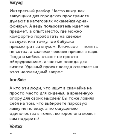
Varyag
Интересный разбор. Часто вижу, как
закупщики для городских пространств
думают в категориях «скамейка-урна-
фонарь». А ведь пользователь ищет не
предмет, а опыт: место, где можно
комфортно поработать на свежем
воздухе, или точку, где бабушка
присмотрит за внуком. Ключевое — понять
не «кто», а «зачем» человек пришел в парк.
Тогда и мебель станет не просто
оборудованием, а частью повода для
визита. Удачный проект всегда отвечает на
этот неочевидный запрос.
IronSide
А кто эти люди, что ищут в скамейке не
просто место для сиденья, а временную
опору для своих мыслей? Вы тоже ловили
себя на том, что выбираете парковую
лавку не по виду, а по ощущению
одиночества в толпе, которое она может
вам подарить?
Vortex