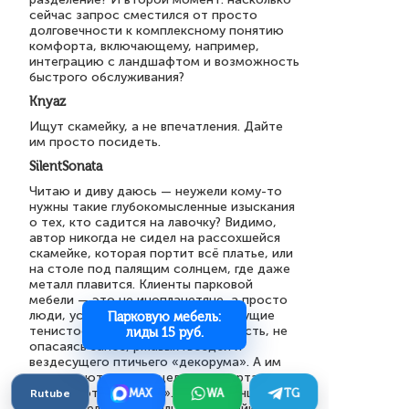
сейчас запрос сместился от просто
долговечности к комплексному понятию
комфорта, включающему, например,
интеграцию с ландшафтом и возможность
быстрого обслуживания?
Knyaz
Ищут скамейку, а не впечатления. Дайте
им просто посидеть.
SilentSonata
Читаю и диву даюсь — неужели кому-то
нужны такие глубокомысленные изыскания
о тех, кто садится на лавочку? Видимо,
автор никогда не сидел на рассохшейся
скамейке, которая портит всё платье, или
на столе под палящим солнцем, где даже
металл плавится. Клиенты парковой
мебели — это не инопланетяне, а просто
люди, уставшие от асфальта и ищущие
Парковую мебель:
тенистое место, где можно присесть, не
лиды 15 руб.
опасаясь заноз, ржавых гвоздей и
вездесущего птичьего «декорума». А им
предлагают изучать целые диссертации о
своих «потребностях». Может, лучше
Rutube
MAX
WA
TG
просто делать нормальные скамейки —