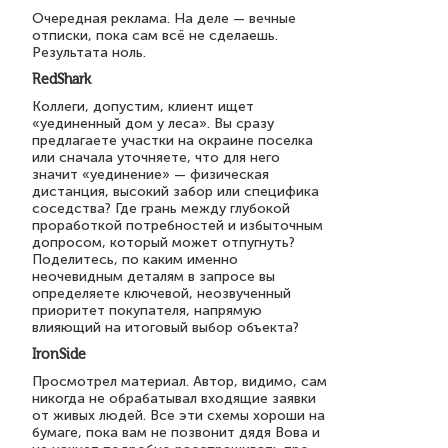
Очередная реклама. На деле — вечные
отписки, пока сам всё не сделаешь.
Результата ноль.
RedShark
Коллеги, допустим, клиент ищет
«уединенный дом у леса». Вы сразу
предлагаете участки на окраине поселка
или сначала уточняете, что для него
значит «уединение» — физическая
дистанция, высокий забор или специфика
соседства? Где грань между глубокой
проработкой потребностей и избыточным
допросом, который может отпугнуть?
Поделитесь, по каким именно
неочевидным деталям в запросе вы
определяете ключевой, неозвученный
приоритет покупателя, напрямую
влияющий на итоговый выбор объекта?
IronSide
Просмотрел материал. Автор, видимо, сам
никогда не обрабатывал входящие заявки
от живых людей. Все эти схемы хороши на
бумаге, пока вам не позвонит дядя Вова и