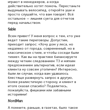
играют в менеджеров, а когда
действительно хотят помочь. Перестаньте
выдумывать велосипед, откройте уши и
просто слушайте, что вам говорят. Всё
остальное — лишняя суета для отчетов
перед начальством.
Sable
Всем привет! У меня вопрос к тем, кто уже
ведет такие переговоры. Допустим,
приходит запрос: «Хочу дом у леса, но
недалеко от города, современный, но в
классическом стиле, и чтобы соседи были
тихие». Как вы на практике балансируете
между четким следованием ТЗ и мягким
предложением альтернатив, если идеал
клиента ну совсем утопичен? Интересно,
были ли случаи, когда вам удавалось
блестяще развернуть запрос в другую,
более реалистичную сторону, и клиент в
итоге сказал спасибо? Поделитесь,
пожалуйста, фишками или забавными
историями!
NordMan
А помните, раньше, в газетах, было такое