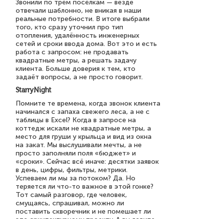
Звонили по трём посёлкам — везде
отвечали шаблонно, не вникая в наши
реальные потребности. В итоге выбрали
того, кто сразу уточнил про тип
отопления, удалённость инженерных
сетей и сроки ввода дома. Вот это и есть
работа с запросом: не продавать
квадратные метры, а решать задачу
клиента. Больше доверия к тем, кто
задаёт вопросы, а не просто говорит.
StarryNight
Помните те времена, когда звонок клиента
начинался с запаха свежего леса, а не с
таблицы в Excel? Когда в запросе на
коттедж искали не квадратные метры, а
место для груши у крыльца и вид из окна
на закат. Мы выслушивали мечты, а не
просто заполняли поля «бюджет» и
«сроки». Сейчас всё иначе: десятки заявок
в день, цифры, фильтры, метрики.
Успеваем ли мы за потоком? Да. Но
теряется ли что-то важное в этой гонке?
Тот самый разговор, где человек,
смущаясь, спрашивал, можно ли
поставить скворечник и не помешает ли