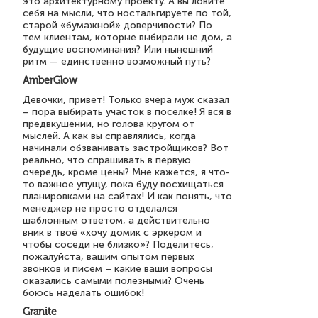
это архитектурному проекту. А вы ловите
себя на мысли, что ностальгируете по той,
старой «бумажной» доверчивости? По
тем клиентам, которые выбирали не дом, а
будущие воспоминания? Или нынешний
ритм — единственно возможный путь?
AmberGlow
Девочки, привет! Только вчера муж сказал
– пора выбирать участок в поселке! Я вся в
предвкушении, но голова кругом от
мыслей. А как вы справлялись, когда
начинали обзванивать застройщиков? Вот
реально, что спрашивать в первую
очередь, кроме цены? Мне кажется, я что-
то важное упущу, пока буду восхищаться
планировками на сайтах! И как понять, что
менеджер не просто отделался
шаблонным ответом, а действительно
вник в твоё «хочу домик с эркером и
чтобы соседи не близко»? Поделитесь,
пожалуйста, вашим опытом первых
звонков и писем – какие ваши вопросы
оказались самыми полезными? Очень
боюсь наделать ошибок!
Granite