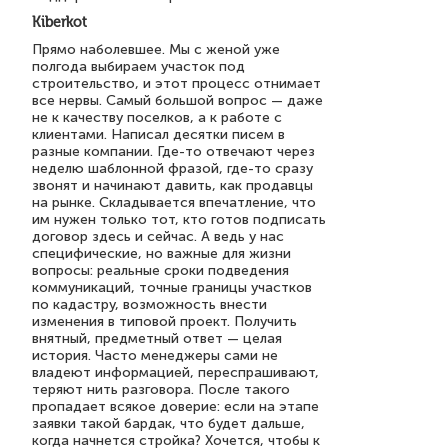
Kiberkot
Прямо наболевшее. Мы с женой уже
полгода выбираем участок под
строительство, и этот процесс отнимает
все нервы. Самый большой вопрос — даже
не к качеству поселков, а к работе с
клиентами. Написал десятки писем в
разные компании. Где-то отвечают через
неделю шаблонной фразой, где-то сразу
звонят и начинают давить, как продавцы
на рынке. Складывается впечатление, что
им нужен только тот, кто готов подписать
договор здесь и сейчас. А ведь у нас
специфические, но важные для жизни
вопросы: реальные сроки подведения
коммуникаций, точные границы участков
по кадастру, возможность внести
изменения в типовой проект. Получить
внятный, предметный ответ — целая
история. Часто менеджеры сами не
владеют информацией, переспрашивают,
теряют нить разговора. После такого
пропадает всякое доверие: если на этапе
заявки такой бардак, что будет дальше,
когда начнется стройка? Хочется, чтобы к