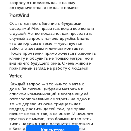
запросу относились как к началу
сотрудничества, а не как к помехе.
FrostWind
О, это же про общение с будущими
соседями! Мне нравится, когда всё ясно и
с душой. Чётко показано, как превратить
скучный запрос в начало дружбы. Видно,
что автор сам в теме — чувствуется
забота о деталях и личном контакте.
После прочтения прямо хочется позвонить
клиенту и обсудить не только метры, но и
вид из его будущего окна. Очень живой и
практичный взгляд на работу с людьми!
Vortex
Каждый запрос — это чья-то мечта о
доме. За сухими цифрами метража и
списком коммуникаций я всегда ищу её
отголосок: желание смотреть на одно и
то же дерево из окна тридцать лет
подряд, растить детей там, где трава
пахнет именно так, а не иначе. И немного
грустно от мысли, что большинство этих
тихих надежд так и останутся строчками
в базе данных, забытыми после сдачи
Клиентские