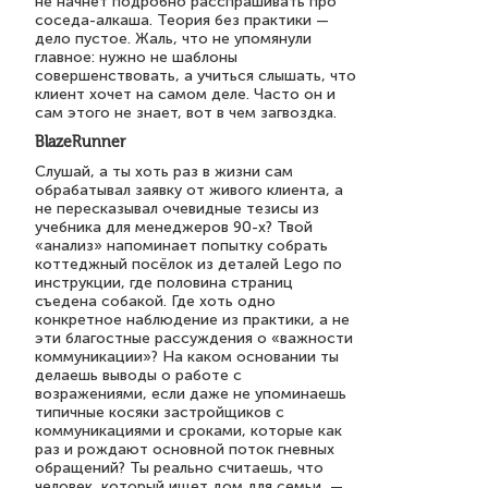
не начнет подробно расспрашивать про
соседа-алкаша. Теория без практики —
дело пустое. Жаль, что не упомянули
главное: нужно не шаблоны
совершенствовать, а учиться слышать, что
клиент хочет на самом деле. Часто он и
сам этого не знает, вот в чем загвоздка.
BlazeRunner
Слушай, а ты хоть раз в жизни сам
обрабатывал заявку от живого клиента, а
не пересказывал очевидные тезисы из
учебника для менеджеров 90-х? Твой
«анализ» напоминает попытку собрать
коттеджный посёлок из деталей Lego по
инструкции, где половина страниц
съедена собакой. Где хоть одно
конкретное наблюдение из практики, а не
эти благостные рассуждения о «важности
коммуникации»? На каком основании ты
делаешь выводы о работе с
возражениями, если даже не упоминаешь
типичные косяки застройщиков с
коммуникациями и сроками, которые как
раз и рождают основной поток гневных
обращений? Ты реально считаешь, что
человек, который ищет дом для семьи, —