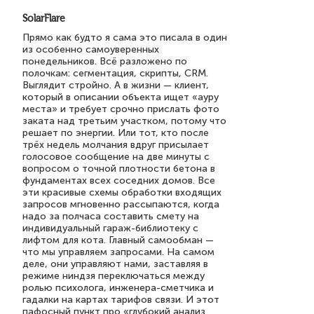
SolarFlare
Прямо как будто я сама это писала в один
из особенно самоуверенных
понедельников. Всё разложено по
полочкам: сегментация, скрипты, CRM.
Выглядит стройно. А в жизни — клиент,
который в описании объекта ищет «ауру
места» и требует срочно прислать фото
заката над третьим участком, потому что
решает по энергии. Или тот, кто после
трёх недель молчания вдруг присылает
голосовое сообщение на две минуты с
вопросом о точной плотности бетона в
фундаментах всех соседних домов. Все
эти красивые схемы обработки входящих
запросов мгновенно рассыпаются, когда
надо за полчаса составить смету на
индивидуальный гараж-библиотеку с
лифтом для кота. Главный самообман —
что мы управляем запросами. На самом
деле, они управляют нами, заставляя в
режиме ниндзя переключаться между
ролью психолога, инженера-сметчика и
гадалки на картах тарифов связи. И этот
пафосный пункт про «глубокий анализ