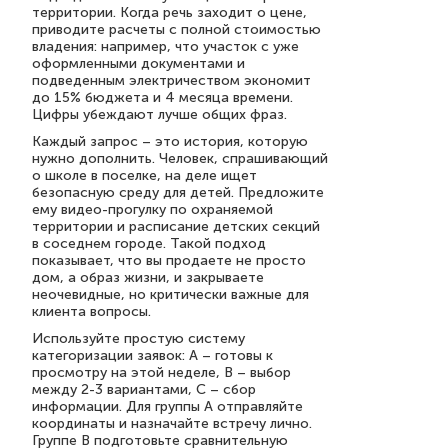
территории. Когда речь заходит о цене,
приводите расчеты с полной стоимостью
владения: например, что участок с уже
оформленными документами и
подведенным электричеством экономит
до 15% бюджета и 4 месяца времени.
Цифры убеждают лучше общих фраз.
Каждый запрос – это история, которую
нужно дополнить. Человек, спрашивающий
о школе в поселке, на деле ищет
безопасную среду для детей. Предложите
ему видео-прогулку по охраняемой
территории и расписание детских секций
в соседнем городе. Такой подход
показывает, что вы продаете не просто
дом, а образ жизни, и закрываете
неочевидные, но критически важные для
клиента вопросы.
Используйте простую систему
категоризации заявок: A – готовы к
просмотру на этой неделе, B – выбор
между 2-3 вариантами, C – сбор
информации. Для группы A отправляйте
координаты и назначайте встречу лично.
Группе B подготовьте сравнительную