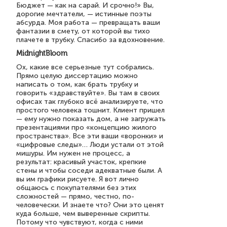
Бюджет — как на сарай. И срочно!» Вы,
дорогие мечтатели, — истинные поэты
абсурда. Моя работа — превращать ваши
фантазии в смету, от которой вы тихо
плачете в трубку. Спасибо за вдохновение.
MidnightBloom
Ох, какие все серьезные тут собрались.
Прямо целую диссертацию можно
написать о том, как брать трубку и
говорить «здравствуйте». Вы там в своих
офисах так глубоко всё анализируете, что
простого человека тошнит. Клиент пришел
— ему нужно показать дом, а не загружать
презентациями про «концепцию жилого
пространства». Все эти ваши «воронки» и
«цифровые следы»… Люди устали от этой
мишуры. Им нужен не процесс, а
результат: красивый участок, крепкие
стены и чтобы соседи адекватные были. А
вы им графики рисуете. Я вот лично
общаюсь с покупателями без этих
сложностей — прямо, честно, по-
человечески. И знаете что? Они это ценят
куда больше, чем выверенные скрипты.
Потому что чувствуют, когда с ними