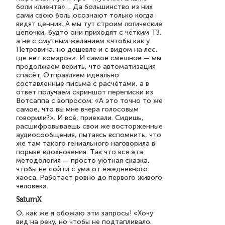
боли клиента»… Да большинство из них
сами свою боль осознают только когда
видят ценник. А мы тут строим логические
цепочки, будто они приходят с чётким ТЗ,
а не с смутным желанием «чтобы как у
Петровича, но дешевле и с видом на лес,
где нет комаров». И самое смешное — мы
продолжаем верить, что автоматизация
спасёт. Отправляем идеально
составленные письма с расчётами, а в
ответ получаем скриншот переписки из
Вотсаппа с вопросом: «А это точно то же
самое, что вы мне вчера голосовым
говорили?». И всё, приехали. Сидишь,
расшифровываешь свои же восторженные
аудиосообщения, пытаясь вспомнить, что
же там такого гениального наговорила в
порыве вдохновения. Так что вся эта
методология — просто уютная сказка,
чтобы не сойти с ума от ежедневного
хаоса. Работает ровно до первого живого
человека.
SaturnX
О, как же я обожаю эти запросы! «Хочу
вид на реку, но чтобы не подтапливало.