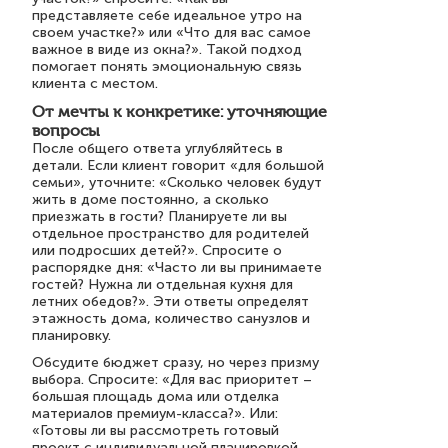
представляете себе идеальное утро на
своем участке?» или «Что для вас самое
важное в виде из окна?». Такой подход
помогает понять эмоциональную связь
клиента с местом.
От мечты к конкретике: уточняющие
вопросы
После общего ответа углубляйтесь в
детали. Если клиент говорит «для большой
семьи», уточните: «Сколько человек будут
жить в доме постоянно, а сколько
приезжать в гости? Планируете ли вы
отдельное пространство для родителей
или подросших детей?». Спросите о
распорядке дня: «Часто ли вы принимаете
гостей? Нужна ли отдельная кухня для
летних обедов?». Эти ответы определят
этажность дома, количество санузлов и
планировку.
Обсудите бюджет сразу, но через призму
выбора. Спросите: «Для вас приоритет –
большая площадь дома или отделка
материалов премиум-класса?». Или:
«Готовы ли вы рассмотреть готовый
проект с индивидуальной планировкой,