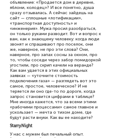
объявление: «Продается дом в деревне,
яблони, колодец»? И все понятно, душа
сразу отзывалась. А сейчас зайдешь на
сайт — сплошные «лотификации»,
«транспортная доступность» и
«инженерия». Мужа просил разобраться,
он только руками разводит. Вот и вопрос к
вам, как к знающему человеку: когда люди
звонят и спрашивают про поселок, они
же, наверное, не про эти слова? Они,
наверное, про запах сосны за окном, про
то, чтобы соседи через забор помидоркой
угостили, про скрип качели на веранде?
Как вам удается в этих официальных
заявках — «уточните стоимость
подключения газа» — разглядеть вот это
самое, простое, человеческое? И не
теряется ли оно где-то по дороге, когда
запрос становится цифрами в таблице?
Мне иногда кажется, что за всеми этими
«рабочими процессами» самое главное и
ускользает — мечта о тихом доме, где
будут расти внуки. Как вы ее находите?
StarryNight
У нас с мужем был печальный опыт.