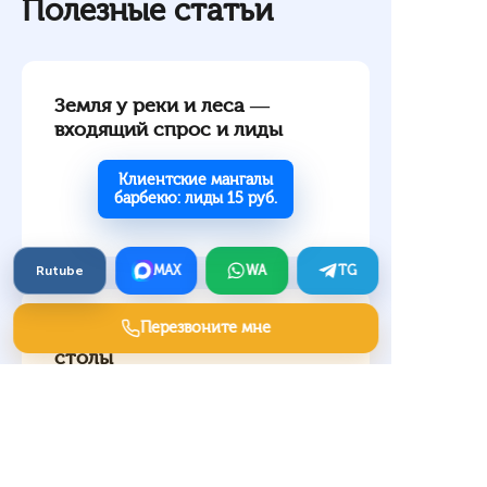
Полезные статьи
Земля у реки и леса —
входящий спрос и лиды
Клиентские мангалы
барбекю: лиды 15 руб.
Rutube
MAX
WA
TG
Перезвоните мне
Заявки на компьютерные
столы