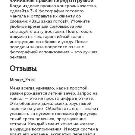
Финишная прямая перед отгрузкой
Когда изделие прошло контроль качества,
сделайте 3-4 фотографии готового
мангала и отправьте их клиенту со
словами: «Ваш заказ готов!». Уточните
удобное время для самовывоза или
согласуйте дату доставки. Подготовьте
документы: чек, гарантийный талон,
инструкцию по сборке и уходу. После
передачи заказа попросите отзыв с
фотографией использования – это лучшая
реклама.
Отзывы
Mirage_Frost
Меня всегда удивляло, как из простой
заявки рождается летний вечер. Запрос на
мангал — это не просто цифра в отчёте.
Это обещание дыма, смеха, хрустящей
корочки на углях. Обработать его — значит
услышать за сухими строчками формуляра
тихий треск поленьев, предвкушение
встречи. Каждый клиент хочет не железо,
а будущие воспоминания. И когда система
ловит его желание, аккуратно передаёт в