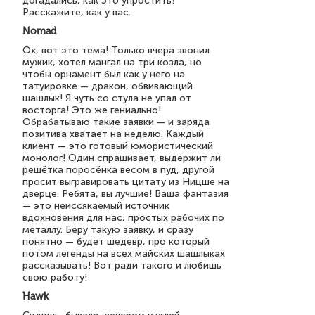
догадались, как это упростить?
Расскажите, как у вас.
Nomad
Ох, вот это тема! Только вчера звонил
мужик, хотел мангал на три козла, но
чтобы орнамент был как у него на
татуировке — дракон, обвивающий
шашлык! Я чуть со стула не упал от
восторга! Это же гениально!
Обрабатываю такие заявки — и заряда
позитива хватает на неделю. Каждый
клиент — это готовый юмористический
монолог! Один спрашивает, выдержит ли
решётка поросёнка весом в пуд, другой
просит выгравировать цитату из Ницше на
дверце. Ребята, вы лучшие! Ваша фантазия
— это неиссякаемый источник
вдохновения для нас, простых рабочих по
металлу. Беру такую заявку, и сразу
понятно — будет шедевр, про который
потом легенды на всех майских шашлыках
рассказывать! Вот ради такого и любишь
свою работу!
Hawk