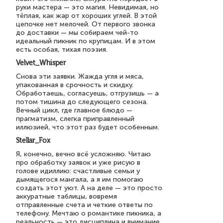
руки мастера — это магия. Невидимая, но
тёплая, как жар от хороших углей. В этой
цепочке нет мелочей. От первого звонка
до доставки — мы собираем чей-то
идеальный пикник по крупицам. И в этом
есть особая, тихая поэзия.
Velvet_Whisper
Снова эти заявки. Жажда угля и мяса,
упакованная в срочность и скидку.
Обработаешь, согласуешь, отгрузишь — а
потом тишина до следующего сезона.
Вечный цикл, где главное блюдо —
прагматизм, слегка приправленный
иллюзией, что этот раз будет особенным.
Stellar_Fox
Я, конечно, вечно всё усложняю. Читаю
про обработку заявок и уже рисую в
голове идиллию: счастливые семьи у
дымящегося мангала, а я им помогаю
создать этот уют. А на деле — это просто
аккуратные таблицы, вовремя
отправленные счета и четкие ответы по
телефону. Мечтаю о романтике пикника, а
реальность — это дисциплина и внимание