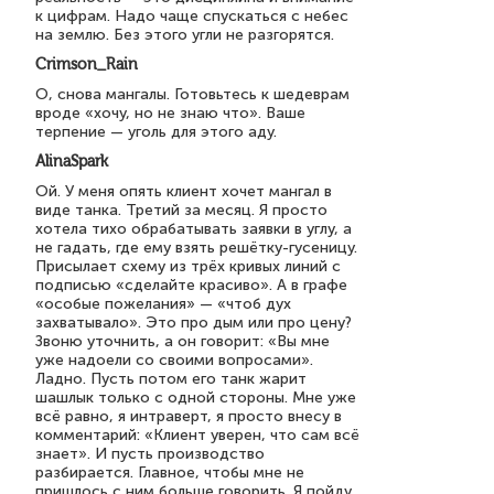
к цифрам. Надо чаще спускаться с небес
на землю. Без этого угли не разгорятся.
Crimson_Rain
О, снова мангалы. Готовьтесь к шедеврам
вроде «хочу, но не знаю что». Ваше
терпение — уголь для этого аду.
AlinaSpark
Ой. У меня опять клиент хочет мангал в
виде танка. Третий за месяц. Я просто
хотела тихо обрабатывать заявки в углу, а
не гадать, где ему взять решётку-гусеницу.
Присылает схему из трёх кривых линий с
подписью «сделайте красиво». А в графе
«особые пожелания» — «чтоб дух
захватывало». Это про дым или про цену?
Звоню уточнить, а он говорит: «Вы мне
уже надоели со своими вопросами».
Ладно. Пусть потом его танк жарит
шашлык только с одной стороны. Мне уже
всё равно, я интраверт, я просто внесу в
комментарий: «Клиент уверен, что сам всё
знает». И пусть производство
разбирается. Главное, чтобы мне не
пришлось с ним больше говорить. Я пойду