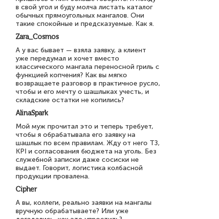
в свой угол и буду молча листать каталог
обычных прямоугольных мангалов. Они
такие спокойные и предсказуемые. Как я.
Zara_Cosmos
А у вас бывает — взяла заявку, а клиент
уже передумал и хочет вместо
классического мангала переносной гриль с
функцией копчения? Как вы мягко
возвращаете разговор в практичное русло,
чтобы и его мечту о шашлыках учесть, и
складские остатки не копились?
AlinaSpark
Мой муж прочитал это и теперь требует,
чтобы я обрабатывала его заявку на
шашлык по всем правилам. Жду от него ТЗ,
KPI и согласования бюджета на уголь. Без
служебной записки даже сосиски не
выдает. Говорит, логистика колбасной
продукции провалена.
Cipher
А вы, коллеги, реально заявки на мангалы
вручную обрабатываете? Или уже