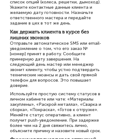
список опций (колеса, решетки, дымоход).
Укажите контактные данные клиента и
желаемую дату готовности. Назначьте
ответственного мастера и передайте
задание в цех в тот же день.
Как держать клиента в курсе без
лишних звонков
Отправьте автоматическое SMS или email-
уведомление о том, что его заказ №
[номер] принят в работу. Сообщите
примерную дату завершения. На
следующий день мастер или менеджер
звонит клиенту, чтобы устно подтвердить
технические нюансы и дать свой прямой
телефон для вопросов. Это повышает
доверие.
Используйте простую систему статусов в
личном кабинете или чате: «Материалы
закуплены», «Раскрой металла», «Сварка и
сборка», «Покраска», «Готов к отгрузке».
Меняйте статус оперативно, а клиент
получит push-уведомление. При задержке
более чем на 2 дня свяжитесь лично,
объясните причину и назовите новый срок.