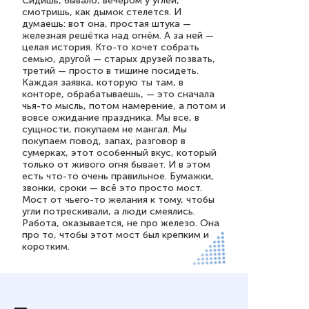
Сидишь, бывало, вечером у углей,
смотришь, как дымок стелется. И
думаешь: вот она, простая штука —
железная решётка над огнём. А за ней —
целая история. Кто-то хочет собрать
семью, другой — старых друзей позвать,
третий — просто в тишине посидеть.
Каждая заявка, которую ты там, в
конторе, обрабатываешь, — это сначала
чья-то мысль, потом намерение, а потом и
вовсе ожидание праздника. Мы все, в
сущности, покупаем не мангал. Мы
покупаем повод, запах, разговор в
сумерках, этот особенный вкус, который
только от живого огня бывает. И в этом
есть что-то очень правильное. Бумажки,
звонки, сроки — всё это просто мост.
Мост от чьего-то желания к тому, чтобы
угли потрескивали, а люди смеялись.
Работа, оказывается, не про железо. Она
про то, чтобы этот мост был крепким и
коротким.