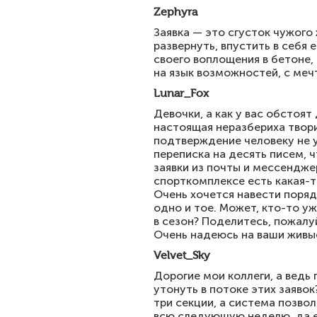
Zephyra
Заявка — это сгусток чужого 
развернуть, впустить в себя
своего воплощения в бетоне,
на язык возможностей, с меч
Lunar_Fox
Девочки, а как у вас обстоят
настоящая неразбериха творит
подтверждение человеку не 
переписка на десять писем, ч
заявки из почты и мессенджер
спорткомплексе есть какая-т
Очень хочется навести поряд
одно и тое. Может, кто-то у
в сезон? Поделитесь, пожалу
Очень надеюсь на ваши живы
Velvet_Sky
Дорогие мои коллеги, а ведь 
утонуть в потоке этих заяво
три секции, а система позво
всю следующую неделю, да ещ