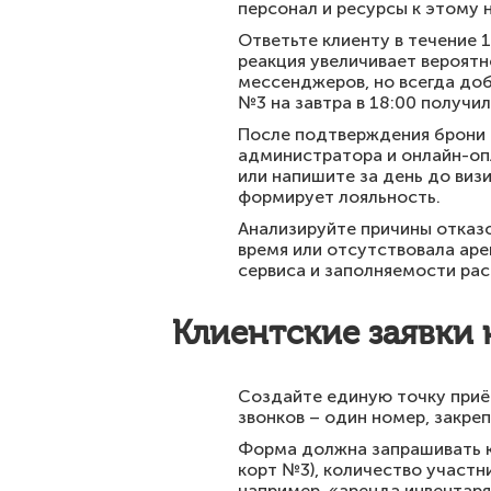
персонал и ресурсы к этому 
Ответьте клиенту в течение 
реакция увеличивает вероятн
мессенджеров, но всегда доб
№3 на завтра в 18:00 получи
После подтверждения брони о
администратора и онлайн-оп
или напишите за день до виз
формирует лояльность.
Анализируйте причины отказо
время или отсутствовала аре
сервиса и заполняемости рас
Клиентские заявки 
Создайте единую точку приём
звонков – один номер, закр
Форма должна запрашивать к
корт №3), количество участн
например, «аренда инвентаря