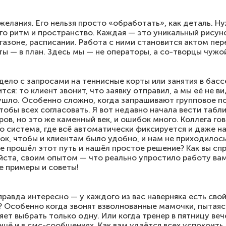
желания. Его нельзя просто «обработать», как деталь. Ну
 его ритм и пространство. Каждая — это уникальный рису
 газоне, расписании. Работа с ними становится актом пер
ты — в план. Здесь мы — не операторы, а со-творцы чужо
 дело с запросами на теннисные корты или занятия в басс
ся: то клиент звонит, что заявку отправил, а мы её не ви
ушло. Особенно сложно, когда запрашивают групповое п
тобы всех согласовать. Я вот недавно начала вести табл
ов, но это же каменный век, и ошибок много. Коллега гово
о система, где всё автоматически фиксируется и даже н
ок, чтобы и клиентам было удобно, и нам не приходилось
же прошёл этот путь и нашёл простое решение? Как вы сп
йста, своим опытом — что реально упростило работу ва
е примеры и советы!
правда интересно — у каждого из вас наверняка есть свой
к? Особенно когда звонят взволнованные мамочки, пытаяс
ляет выбрать только одну. Или когда тренер в пятницу ве
ё и в смс-сообщениях. Как вам удаётся всех успокоить, 