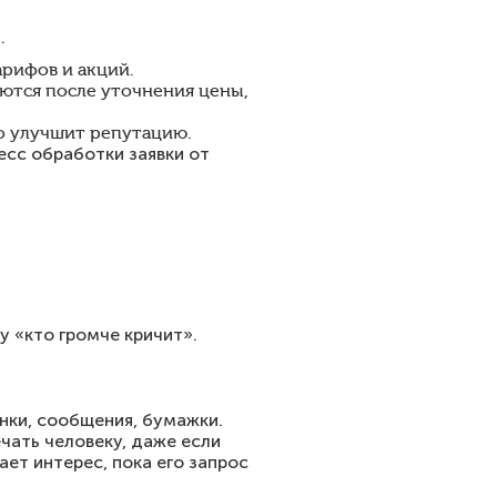
.
рифов и акций.
яются после уточнения цены,
о улучшит репутацию.
есс обработки заявки от
у «кто громче кричит».
онки, сообщения, бумажки.
ечать человеку, даже если
ает интерес, пока его запрос