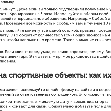
наплыву.
15 минут. Даже если вы только подтвердили получение и 
ость бронирования в 3 раза. Используйте шаблоны сооб
авляйте персональное обращение. Например: «Добрый ден
ли. Проверяем возможность и сообщим вам в течение 10 
тправляйте клиенту всё одной ссылкой: правила посеще
лату. Это сократит количество уточняющих звонков на 
ита, чтобы напомнить о времени. Такое внимание снижае
в. Если клиент передумал, вежливо спросите, почему. В
нда инвентаря. Эти ответы – прямое руководство к дейс
писания.
на спортивные объекты: как и
а заявок: используйте онлайн-форму на сайте и в соцсе
еплённый за ответственным сотрудником. Это исключит 
онкретные данные: желаемую дату и время, вид спорта, 
иков и контакт для связи. Обязательно добавьте поле дл
».