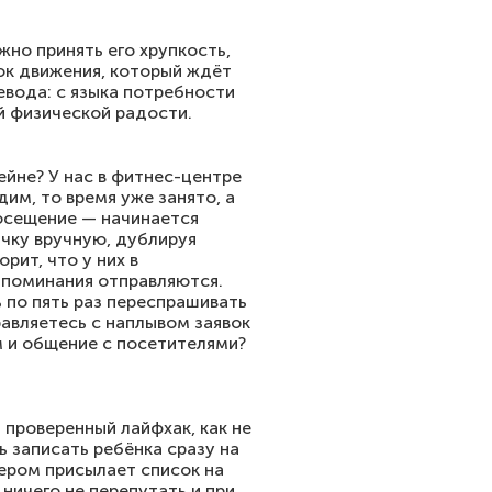
жно принять его хрупкость,
нок движения, который ждёт
евода: с языка потребности
й физической радости.
ейне? У нас в фитнес-центре
дим, то время уже занято, а
осещение — начинается
ичку вручную, дублируя
рит, что у них в
апоминания отправляются.
 по пять раз переспрашивать
равляетесь с наплывом заявок
м и общение с посетителями?
 проверенный лайфхак, как не
ь записать ребёнка сразу на
чером присылает список на
ничего не перепутать и при