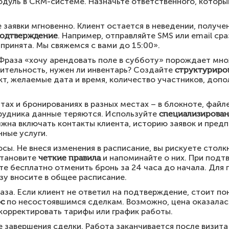
одуль в CRM-системе. Назначьте ответственного, которы
заявки мгновенно. Клиент остается в неведении, получе
подтверждение
. Например, отправляйте SMS или email ср
принята. Мы свяжемся с вами до 15:00».
Фраза «хочу арендовать поле в субботу» порождает мно
ительность, нужен ли инвентарь? Создайте
структуриро
т, желаемые дата и время, количество участников, допо
ах и бронированиях в разных местах – в блокноте, файле
рудника данные теряются. Используйте
специализирова
жна включать контакты клиента, историю заявок и пред
ные услуги.
сы. Не внеся изменения в расписание, вы рискуете столк
становите
четкие правила
и напоминайте о них. При подт
е бесплатно отменить бронь за 24 часа до начала. Для 
зу вносите в общее расписание.
аза. Если клиент не ответил на подтверждение, стоит пон
с
по несостоявшимся сделкам. Возможно, цена оказалас
корректировать тарифы или график работы.
 завершения сделки. Работа заканчивается после визита