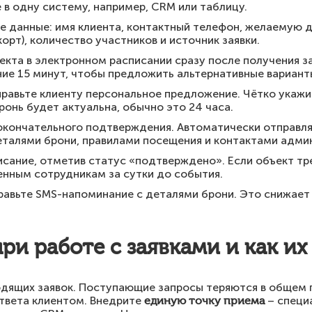
е в одну систему, например, CRM или таблицу.
е данные: имя клиента, контактный телефон, желаемую д
орт), количество участников и источник заявки.
кта в электронном расписании сразу после получения зая
ние 15 минут, чтобы предложить альтернативные вариант
равьте клиенту персональное предложение. Чётко укажи
ронь будет актуальна, обычно это 24 часа.
кончательного подтверждения. Автоматически отправляй
талями брони, правилами посещения и контактами адми
исание, отметив статус «подтверждено». Если объект тр
енным сотрудникам за сутки до события.
равьте SMS-напоминание с деталями брони. Это снижает 
и работе с заявками и как их
дящих заявок. Поступающие запросы теряются в общем п
твета клиентом. Внедрите
единую точку приема
– специ