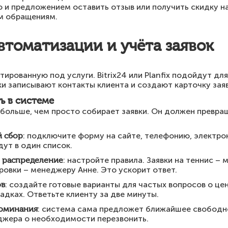
 и предложением оставить отзыв или получить скидку н
м обращениям.
томатизации и учёта заявок
ированную под услуги. Bitrix24 или Planfix подойдут дл
и записывают контакты клиента и создают карточку заяв
ь в системе
больше, чем просто собирает заявки. Он должен превращ
 сбор
: подключите форму на сайте, телефонию, электро
ут в один список.
 распределение
: настройте правила. Заявки на теннис –
ровки – менеджеру Анне. Это ускорит ответ.
ов
: создайте готовые варианты для частых вопросов о цен
дках. Ответьте клиенту за две минуты.
поминания
: система сама предложет ближайшее свободно
джера о необходимости перезвонить.