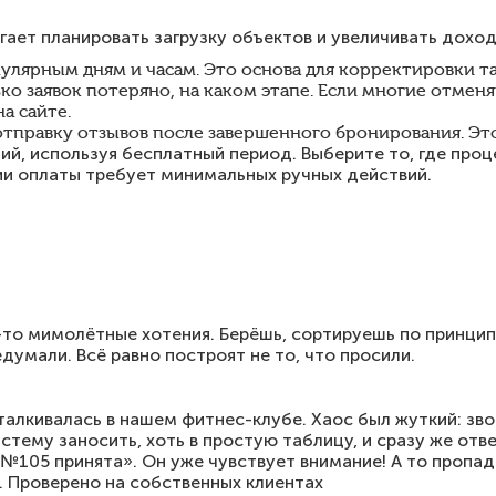
ет планировать загрузку объектов и увеличивать доход
улярным дням и часам. Это основа для корректировки та
ко заявок потеряно, на каком этапе. Если многие отмен
а сайте.
тправку отзывов после завершенного бронирования. Эт
й, используя бесплатный период. Выберите то, где проц
ии оплаты требует минимальных ручных действий.
-то мимолётные хотения. Берёшь, сортируешь по принцип
думали. Всё равно построят не то, что просили.
сталкивалась в нашем фитнес-клубе. Хаос был жуткий: зв
истему заносить, хоть в простую таблицу, и сразу же отв
 №105 принята». Он уже чувствует внимание! А то пропад
. Проверено на собственных клиентах