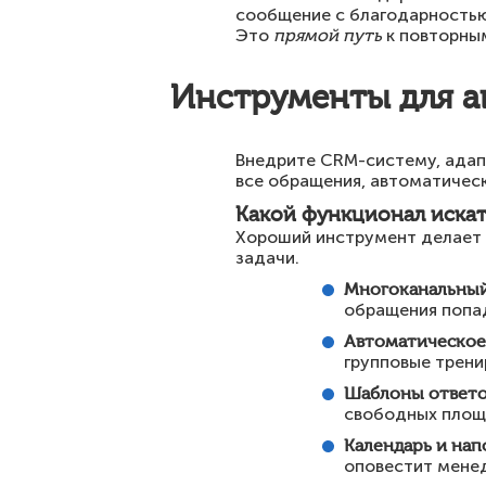
сообщение с благодарностью
Это
прямой путь
к повторны
Инструменты для ав
Внедрите CRM-систему, адапт
все обращения, автоматическ
Какой функционал искат
Хороший инструмент делает 
задачи.
Многоканальный
обращения попад
Автоматическое
групповые трени
Шаблоны ответ
свободных площа
Календарь и на
оповестит мене