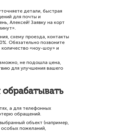
уточняете детали, быстрая
щений для почты и
ь, Алексей! Заявку на корт
минут».
ния, схему проезда, контакты
40%. Обязательно позвоните
т количество «ноу-шоу» и
озможно, не подошла цена,
твию для улучшения вашего
х обрабатывать
тях, а для телефонных
потерю обращений.
выбранный объект (например,
я особых пожеланий,