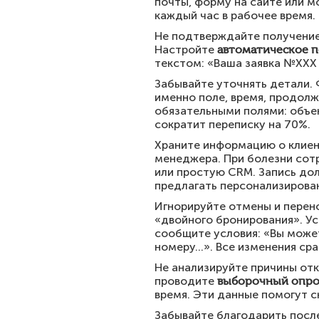
почты, форму на сайте или м
каждый час в рабочее время.
Не подтверждайте получение 
Настройте
автоматическое 
текстом: «Ваша заявка №ХХХ 
Забывайте уточнять детали. 
именно поле, время, продолж
обязательными полями: объек
сократит переписку на 70%.
Храните информацию о клиент
менеджера. При болезни сот
или простую CRM. Запись дол
предлагать персонализирован
Игнорируйте отмены и перено
«двойного бронирования». У
сообщите условия: «Вы может
номеру…». Все изменения сра
Не анализируйте причины отк
проводите
выборочный опро
время. Эти данные помогут с
Забывайте благодарить после