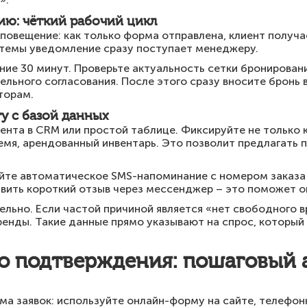
ию: чёткий рабочий цикл
повещение: как только форма отправлена, клиент получа
истемы уведомление сразу поступает менеджеру.
ние 30 минут. Проверьте актуальность сетки бронировани
ельного согласования. После этого сразу вносите бронь 
торам.
у с базой данных
ента в CRM или простой таблице. Фиксируйте не только к
емя, арендованный инвентарь. Это позволит предлагать
яйте автоматическое SMS-напоминание с номером заказа
вить короткий отзыв через мессенджер – это поможет оц
льно. Если частой причиной является «нет свободного 
ренды. Такие данные прямо указывают на спрос, который 
до подтверждения: пошаговый 
ма заявок: используйте онлайн-форму на сайте, телефо