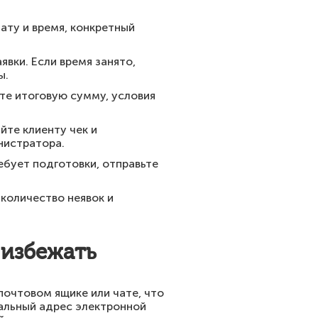
ату и время, конкретный
вки. Если время занято,
ы.
те итоговую сумму, условия
те клиенту чек и
нистратора.
ебует подготовки, отправьте
количество неявок и
 избежать
очтовом ящике или чате, что
альный адрес электронной