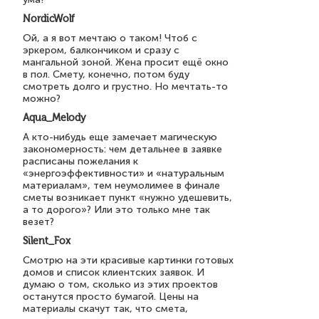
NordicWolf
Ой, а я вот мечтаю о таком! Чтоб с
эркером, балкончиком и сразу с
мангальной зоной. Жена просит ещё окно
в пол. Смету, конечно, потом буду
смотреть долго и грустно. Но мечтать-то
можно?
Aqua_Melody
А кто-нибудь еще замечает магическую
закономерность: чем детальнее в заявке
расписаны пожелания к
«энергоэффективности» и «натуральным
материалам», тем неумолимее в финале
сметы возникает пункт «нужно удешевить,
а то дорого»? Или это только мне так
везет?
Silent_Fox
Смотрю на эти красивые картинки готовых
домов и список клиентских заявок. И
думаю о том, сколько из этих проектов
останутся просто бумагой. Цены на
материалы скачут так, что смета,