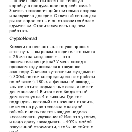
— значит, клиенты хотят не типовую
коробку, а продуманное под себя жильё.
Значит, технология действительно созрела
и заслужила доверие. Отличный сигнал для
рынка: спрос есть, и он становится более
вдумчивым. Строителям есть над чем
работать.
CryptoNomad
Коллеги по несчастью, кто уже прошел
этот путь — вы реально верите, что смета
в 2.5 млн за «под ключ» — это
окончательная цифра? У меня сосед в
прошлом году вписался в такую же
авантюру. Сначала «уточнили» фундамент
(+300к), потом «непредвиденные» работы
по обвязке (+180к), а финальный аккорд —
«вы же хотите нормальные окна, а не эти
дешманские»? В итоге его бюджетный
дом потянул на 4 с лишним. Где тот
подрядчик, который не начинает строить,
не имея на руках техплана с каждой
гайкой, и не пытается каждую неделю
«согласовать улучшение»? Или это утопия,
и надо сразу закладывать +40% к любой
озвученной стоимости, чтобы не сойти с
ума?