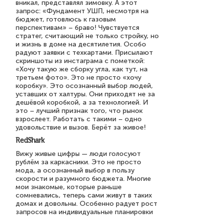
вникал, представлял зимовку. А этот
запрос: «Фундамент УШП, несмотря на
бюджет, готовлюсь к газовым
перспективам» – браво! Чувствуется
стратег, считающий не только стройку, но
и жизнь в доме на десятилетия. Особо
радуют заявки с техкартами. Присылают
скриншоты из инстаграма с пометкой:
«Хочу такую же сборку угла, как тут, на
третьем фото». Это не просто «хочу
коробку». Это осознанный выбор людей,
уставших от халтуры. Они приходят не за
дешёвой коробкой, а за технологией. И
это – лучший признак того, что рынок
взрослеет. Работать с такими – одно
удовольствие и вызов. Берёт за живое!
RedShark
Вижу живые цифры — люди голосуют
рублём за каркасники. Это не просто
мода, а осознанный выбор в пользу
скорости и разумного бюджета. Многие
мои знакомые, которые раньше
сомневались, теперь сами живут в таких
домах и довольны. Особенно радует рост
запросов на индивидуальные планировки