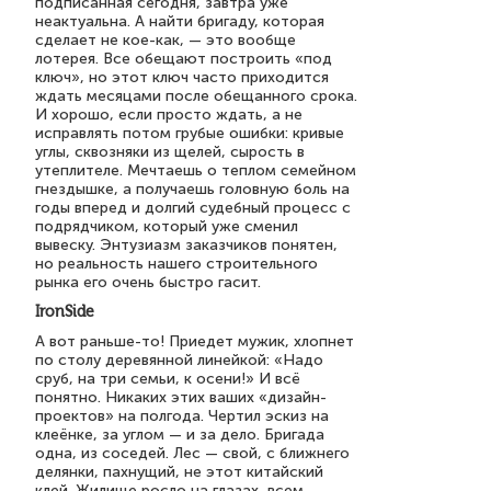
подписанная сегодня, завтра уже
неактуальна. А найти бригаду, которая
сделает не кое-как, — это вообще
лотерея. Все обещают построить «под
ключ», но этот ключ часто приходится
ждать месяцами после обещанного срока.
И хорошо, если просто ждать, а не
исправлять потом грубые ошибки: кривые
углы, сквозняки из щелей, сырость в
утеплителе. Мечтаешь о теплом семейном
гнездышке, а получаешь головную боль на
годы вперед и долгий судебный процесс с
подрядчиком, который уже сменил
вывеску. Энтузиазм заказчиков понятен,
но реальность нашего строительного
рынка его очень быстро гасит.
IronSide
А вот раньше-то! Приедет мужик, хлопнет
по столу деревянной линейкой: «Надо
сруб, на три семьи, к осени!» И всё
понятно. Никаких этих ваших «дизайн-
проектов» на полгода. Чертил эскиз на
клеёнке, за углом — и за дело. Бригада
одна, из соседей. Лес — свой, с ближнего
делянки, пахнущий, не этот китайский
клей. Жилище росло на глазах, всем