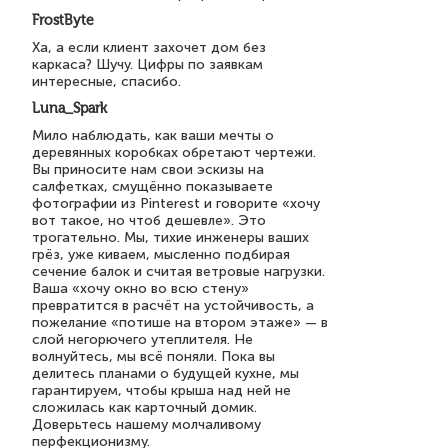
FrostByte
Ха, а если клиент захочет дом без
каркаса? Шучу. Цифры по заявкам
интересные, спасибо.
Luna_Spark
Мило наблюдать, как ваши мечты о
деревянных коробках обретают чертежи.
Вы приносите нам свои эскизы на
салфетках, смущённо показываете
фотографии из Pinterest и говорите «хочу
вот такое, но чтоб дешевле». Это
трогательно. Мы, тихие инженеры ваших
грёз, уже киваем, мысленно подбирая
сечение балок и считая ветровые нагрузки.
Ваша «хочу окно во всю стену»
превратится в расчёт на устойчивость, а
пожелание «потише на втором этаже» — в
слой негорючего утеплителя. Не
волнуйтесь, мы всё поняли. Пока вы
делитесь планами о будущей кухне, мы
гарантируем, чтобы крыша над ней не
сложилась как карточный домик.
Доверьтесь нашему молчаливому
перфекционизму.