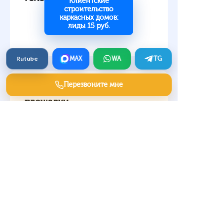
Клиентские
строительство
каркасных домов:
лиды 15 руб.
Rutube
MAX
WA
TG
Перезвоните мне
Клиенты на детские
площадки
Кредитные брокеры —
маркетинг услуг