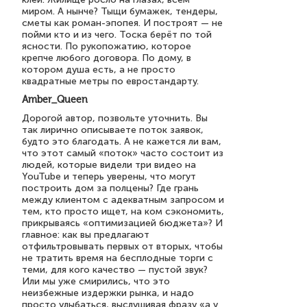
миром. А нынче? Тыщи бумажек, тендеры,
сметы как роман-эпопея. И построят — не
пойми кто и из чего. Тоска берёт по той
ясности. По рукопожатию, которое
крепче любого договора. По дому, в
котором душа есть, а не просто
квадратные метры по евростандарту.
Amber_Queen
Дорогой автор, позвольте уточнить. Вы
так лирично описываете поток заявок,
будто это благодать. А не кажется ли вам,
что этот самый «поток» часто состоит из
людей, которые видели три видео на
YouTube и теперь уверены, что могут
построить дом за полцены? Где грань
между клиентом с адекватным запросом и
тем, кто просто ищет, на ком сэкономить,
прикрываясь «оптимизацией бюджета»? И
главное: как вы предлагают
отфильтровывать первых от вторых, чтобы
не тратить время на бесплодные торги с
теми, для кого качество — пустой звук?
Или мы уже смирились, что это
неизбежные издержки рынка, и надо
просто улыбаться, выслушивая фразу «а у