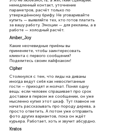
это не любезность, а жёсткий сценарий:
немедленный контакт, уточнение
параметров, расчёт только по
утверждённому брифу. Не уговаривайте
купить — выявляйте тех, кто готов платить
за вашу работу. Эмоции — для рекламы, а в
работе — холодный расчёт.
Amber_Joy
Какие неочевидные приёмы вы
применяете, чтобы заинтересовать
клиента с первого сообщения?
Поделитесь своим лайфхаком!
Cipher
Столкнулся с тем, что лиды на диваны
иногда ведут себя как невоспитанные
гости — приходят и молчат. Понял одну
вещь: если человек спрашивает про срок
доставки в первом же сообщении, он уже
мысленно купил этот шкаф. Тут главное не
начать рассказывать про породу дерева, а
просто ответить. А потом уже отправить
фото других вариантов, пока он ждёт
курьера. Работает, хоть и звучит абсурдно.
Kratos