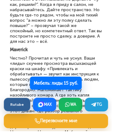
как, решили?”. Когда я приду в салон, не
набрасывайтесь. Дайте пространство. Но
будьте где-то рядом, чтобы на мой тихий
вопрос “а можно ли эту полку сделать
повыше?” – прозвучал такой же
спокойный, но компетентный ответ. Так вы
построите не просто сделку, а доверие. А
для нас это – всё.
Maverick
Честно? Прочитал и чуть не уснул. Ваши
«лиды» скучнее просмотра высыхающей
краски на шкафу. «Привлекать и
обрабатывать» — звучит как инструкция к
пылесосу. Вы предлагаете звонить людям,
Мебель: лиды 15 руб.
которые просто скачали каталог?
Благородно. Напоминает тактику
назойливого комара. А где хоть капля
характера? Где обещание устроить
Rutube
MAX
WA
TG
скандал в соцсетях, если клиент не купит
этот диван? Где разбор реального
провала, когда ваш менеджер назвал
Перезвоните мне
клиентку «мамочкой», а она оказалась
директором металлургического завода?
Ноль драмы. Ноль жизни. Мебельный
бизнес — это театр войны, а не скучная