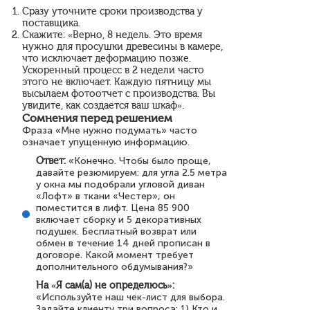
Сразу уточните сроки производства у
поставщика.
Скажите: «Верно, 8 недель. Это время
нужно для просушки древесины в камере,
что исключает деформацию позже.
Ускоренный процесс в 2 недели часто
этого не включает. Каждую пятницу мы
высылаем фотоотчет с производства. Вы
увидите, как создается ваш шкаф».
Сомнения перед решением
Фраза «Мне нужно подумать» часто
означает упущенную информацию.
Ответ:
«Конечно. Чтобы было проще,
давайте резюмируем: для угла 2.5 метра
у окна мы подобрали угловой диван
«Лофт» в ткани «Честер», он
поместится в лифт. Цена 85 900
включает сборку и 5 декоративных
подушек. Бесплатный возврат или
обмен в течение 14 дней прописан в
договоре. Какой момент требует
дополнительного обдумывания?»
На «Я сам(а) не определюсь»:
«Используйте наш чек-лист для выбора.
Задайте клиенту три вопроса: 1) Кто и