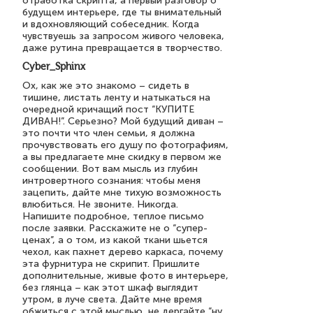
отработка скрипта, а первый разговор о
будущем интерьере, где ты внимательный
и вдохновляющий собеседник. Когда
чувствуешь за запросом живого человека,
даже рутина превращается в творчество.
Cyber_Sphinx
Ох, как же это знакомо – сидеть в
тишине, листать ленту и натыкаться на
очередной кричащий пост “КУПИТЕ
ДИВАН!”. Серьезно? Мой будущий диван –
это почти что член семьи, я должна
прочувствовать его душу по фотографиям,
а вы предлагаете мне скидку в первом же
сообщении. Вот вам мысль из глубин
интровертного сознания: чтобы меня
зацепить, дайте мне тихую возможность
влюбиться. Не звоните. Никогда.
Напишите подробное, теплое письмо
после заявки. Расскажите не о “супер-
ценах”, а о том, из какой ткани шьется
чехол, как пахнет дерево каркаса, почему
эта фурнитура не скрипит. Пришлите
дополнительные, живые фото в интерьере,
без глянца – как этот шкаф выглядит
утром, в луче света. Дайте мне время
обжиться с этой мыслью, не дергайте “ну