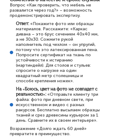
Вопрос «Как проверить, что мебель не
развалится через год?» – возможность
продемонстрировать экспертизу.
Ответ:
«Покажите фото или образцы
материалов. Расскажите: «Каркас
дивана – это брус сечением 40х40 мм,
а не 30х30. Сожмите рукой
наполнитель под чехлом – он упругий,
потому что это латексированная пена.
Попросите сертификат на ткань по
устойчивости к истиранию
(мартиндейл). Для столов и стульев:
спросите о нагрузке на один
квадратный метр столешницы и
способе крепления ножек».
На «Боюсь, цвет на фото не совпадет с
реальностью»:
«Отправьте клиенту три
файла: фото при дневном свете, при
искусственном и видео с разных
ракурсов. Бесплатно высылаем образцы
тканей и срез древесины курьером за 1
день. Сравните их в своем интерьере».
Возражение «Долго ждать 60 дней»
превратите в преимущество.