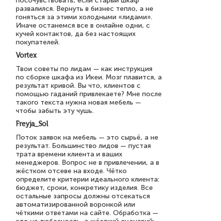
посочувствовать, если старый шкаф
развалился. Вернуть в бизнес тепло, а не
гоняться за этими холодными «лидами».
Иначе останемся все в онлайне одни, с
кучей контактов, да без настоящих
покупателей.
Vortex
Твои советы по лидам — как инструкция
по сборке шкафа из Икеи. Мозг плавится, а
результат кривой. Вы что, клиентов с
помощью гаданий привлекаете? Мне после
такого текста нужна новая мебель —
чтобы забыть эту чушь.
Freyja_Sol
Поток заявок на мебель — это сырьё, а не
результат. Большинство лидов — пустая
трата времени клиента и ваших
менеджеров. Вопрос не в привлечении, а в
жёстком отсеве на входе. Чётко
определите критерии идеального клиента:
бюджет, сроки, конкретику изделия. Все
остальные запросы должны отсекаться
автоматизированной воронкой или
чёткими ответами на сайте. Обработка —