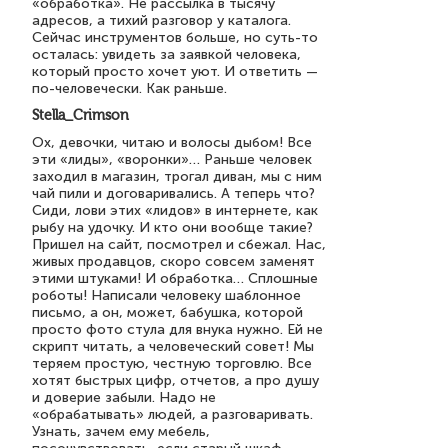
«обработка». Не рассылка в тысячу
адресов, а тихий разговор у каталога.
Сейчас инструментов больше, но суть-то
осталась: увидеть за заявкой человека,
который просто хочет уют. И ответить —
по-человечески. Как раньше.
Stella_Crimson
Ох, девочки, читаю и волосы дыбом! Все
эти «лиды», «воронки»… Раньше человек
заходил в магазин, трогал диван, мы с ним
чай пили и договаривались. А теперь что?
Сиди, лови этих «лидов» в интернете, как
рыбу на удочку. И кто они вообще такие?
Пришел на сайт, посмотрел и сбежал. Нас,
живых продавцов, скоро совсем заменят
этими штуками! И обработка… Сплошные
роботы! Написали человеку шаблонное
письмо, а он, может, бабушка, которой
просто фото стула для внука нужно. Ей не
скрипт читать, а человеческий совет! Мы
теряем простую, честную торговлю. Все
хотят быстрых цифр, отчетов, а про душу
и доверие забыли. Надо не
«обрабатывать» людей, а разговаривать.
Узнать, зачем ему мебель,