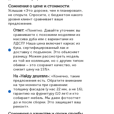
Сомнения о цене и стоимости
Услышав «Это дороже, чем я планировал»,
не спорьте. Спросите, с бюджетом какого
уровня клиент сравнивает ваше
предложение.
Ответ:
«Понятно. Давайте уточним: вы
сравниваете с похожими моделями из
массива дуба или с вариантами из
ЛДСП? Наша цена включает каркас из
бука, сертифицированный лак и
доставку с подъемом. Это объясняет
разницу. Можем рассмотреть модель
из той же коллекции, но с другим типом
обивки – это сохранит качество, но
снизит цену на 15%».
На «Найду дешевле»:
«Конечно, такие
предложения есть. Обратите внимание
на три момента при сравнении:
толщину фасадов (у нас 22 мм, а не 16),
гарантию на фурнитуру (10 лет) и кто
собирает мебель. Мы даем фотоотчет
до и после сборки. Это защищает ваш
ремонт».
Сомнения о качестве и сроке службы