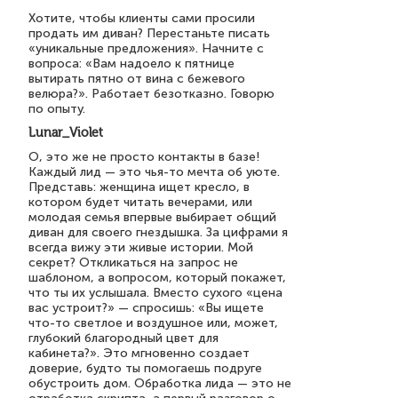
Хотите, чтобы клиенты сами просили
продать им диван? Перестаньте писать
«уникальные предложения». Начните с
вопроса: «Вам надоело к пятнице
вытирать пятно от вина с бежевого
велюра?». Работает безотказно. Говорю
по опыту.
Lunar_Violet
О, это же не просто контакты в базе!
Каждый лид — это чья-то мечта об уюте.
Представь: женщина ищет кресло, в
котором будет читать вечерами, или
молодая семья впервые выбирает общий
диван для своего гнездышка. За цифрами я
всегда вижу эти живые истории. Мой
секрет? Откликаться на запрос не
шаблоном, а вопросом, который покажет,
что ты их услышала. Вместо сухого «цена
вас устроит?» — спросишь: «Вы ищете
что-то светлое и воздушное или, может,
глубокий благородный цвет для
кабинета?». Это мгновенно создает
доверие, будто ты помогаешь подруге
обустроить дом. Обработка лида — это не