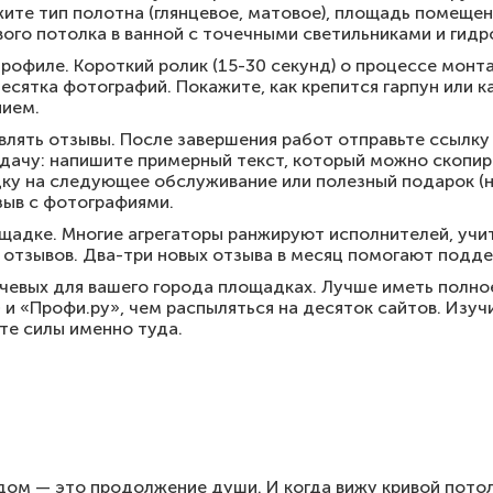
жите тип полотна (глянцевое, матовое), площадь помеще
вого потолка в ванной с точечными светильниками и гид
рофиле. Короткий ролик (15-30 секунд) о процессе мон
есятка фотографий. Покажите, как крепится гарпун или к
нием.
лять отзывы. После завершения работ отправьте ссылку 
дачу: напишите примерный текст, который можно скопир
у на следующее обслуживание или полезный подарок (н
тзыв с фотографиями.
щадке. Многие агрегаторы ранжируют исполнителей, учи
х отзывов. Два-три новых отзыва в месяц помогают подд
чевых для вашего города площадках. Лучше иметь полно
 и «Профи.ру», чем распыляться на десяток сайтов. Изуч
йте силы именно туда.
о дом — это продолжение души. И когда вижу кривой потол