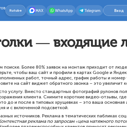
тов
MAX
WhatsApp
Telegram
Вход
Rutube
олки — входящие 
 поиске. Более 80% заявок на монтаж приходит от люде
ерьте, чтобы ваш сайт и профили в картах Google и Янде
ыполненных работ, точный адрес, график работы и номер
новите на сайт виджет обратного звонка – это увеличит 
осто услугу. Вместо стандартных фотографий рулонов по
зражения клиента. Снимите короткие видео-отзывы, где 
о до и после в типовых хрущевках – это ваша основная 
дня и с включенной подсветкой.
азных источников. Реклама в тематических пабликах со
Контекстная реклама по запросам «цена натяжного потол
Наиболее платежеспособных клиентов приносят рекоменд