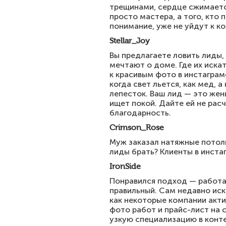
трещинами, сердце сжимается
просто мастера, а того, кто 
понимание, уже не уйдут к к
Stellar_Joy
Вы предлагаете ловить лиды,
мечтают о доме. Где их искат
к красивым фото в инстаграме
когда свет льется, как мед, 
лепесток. Ваш лид — это жен
ищет покой. Дайте ей не расче
благодарность.
Crimson_Rose
Муж заказал натяжные потолк
лиды брать? Клиенты в инстаг
IronSide
Понравился подход — работат
правильный. Сам недавно иск
как некоторые компании акти
фото работ и прайс-лист на 
узкую специализацию в конте