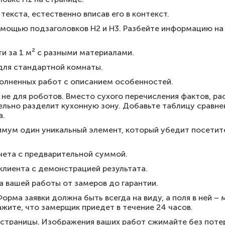
текста, естественно вписав его в контекст.
омощью подзаголовков H2 и H3. Разбейте информацию на 
и за 1 м² с разными материалами.
для стандартной комнаты.
олненных работ с описанием особенностей.
 не для роботов. Вместо сухого перечисления фактов, ра
ельно разделит кухонную зону. Добавьте таблицу сравнен
а.
мум один уникальный элемент, который убедит посетите
чета с предварительной суммой.
клиента с демонстрацией результата.
 вашей работы от замеров до гарантии.
орма заявки должна быть всегда на виду, а поля в ней –
жите, что замерщик приедет в течение 24 часов.
 страницы. Изображения ваших работ сжимайте без потер