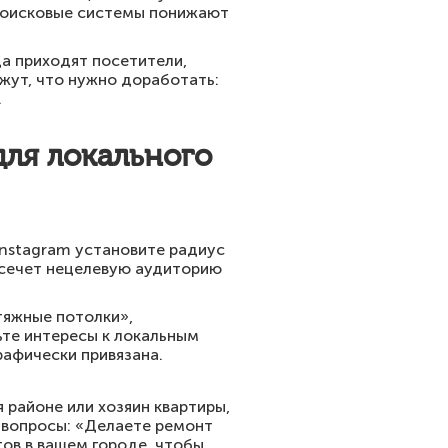
 поисковые системы понижают
да приходят посетители,
ажут, что нужно доработать:
.
для локального
Instagram установите радиус
отсечет нецелевую аудиторию
тяжные потолки»,
ьте интересы к локальным
рафически привязана.
 районе или хозяин квартиры,
е вопросы: «Делаете ремонт
тов в вашем городе, чтобы