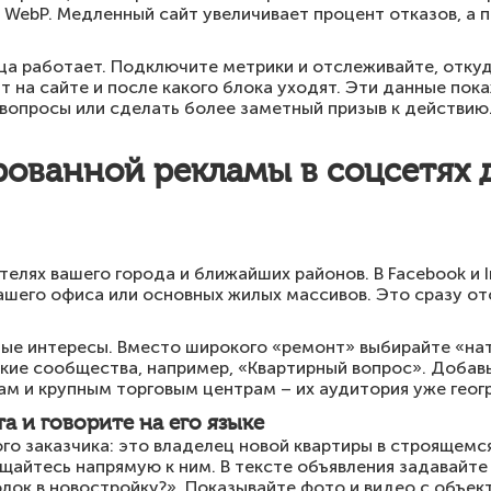
WebP. Медленный сайт увеличивает процент отказов, а
ца работает. Подключите метрики и отслеживайте, отку
т на сайте и после какого блока уходят. Эти данные пок
вопросы или сделать более заметный призыв к действию
ованной рекламы в соцсетях 
елях вашего города и ближайших районов. В Facebook и 
 вашего офиса или основных жилых массивов. Это сразу 
ые интересы. Вместо широкого «ремонт» выбирайте «на
кие сообщества, например, «Квартирный вопрос». Добав
м и крупным торговым центрам – их аудитория уже геог
а и говорите на его языке
го заказчика: это владелец новой квартиры в строящемся
щайтесь напрямую к ним. В тексте объявления задавайт
олок в новостройку?». Показывайте фото и видео с объек