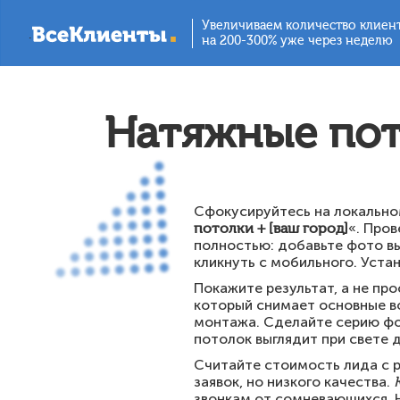
Увеличиваем количество клиен
.
на 200-300% уже через неделю
Натяжные пот
Сфокусируйтесь на локальном
потолки + [ваш город]
«. Пров
полностью: добавьте фото в
кликнуть с мобильного. Уста
Покажите результат, а не пр
который снимает основные во
монтажа. Сделайте серию фот
потолок выглядит при свете 
Считайте стоимость лида с р
заявок, но низкого качества.
звонкам от сомневающихся. 