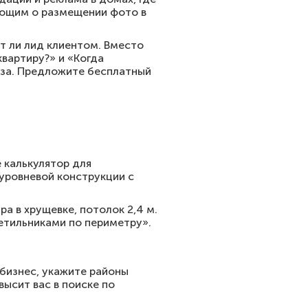
ляющим о размещении фото в
т ли лид клиентом. Вместо
квартиру?» и «Когда
аза. Предложите бесплатный
 калькулятор для
уровневой конструкции с
а в хрущевке, потолок 2,4 м.
ветильниками по периметру».
бизнес, укажите районы
ысит вас в поиске по