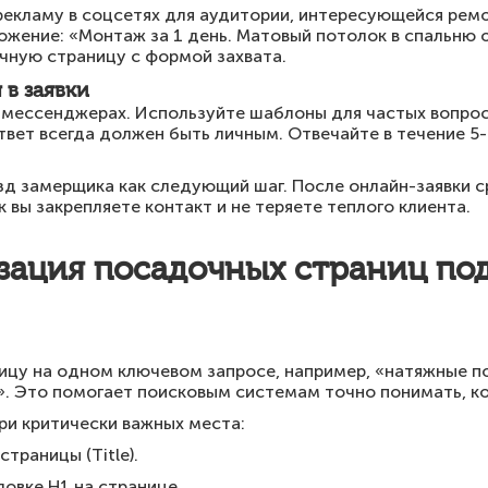
рекламу в соцсетях для аудитории, интересующейся рем
ожение: «Монтаж за 1 день. Матовый потолок в спальню о
чную страницу с формой захвата.
в заявки
мессенджерах. Используйте шаблоны для частых вопросо
твет всегда должен быть личным. Отвечайте в течение 5-
д замерщика как следующий шаг. После онлайн-заявки ср
к вы закрепляете контакт и не теряете теплого клиента.
зация посадочных страниц по
цу на одном ключевом запросе, например, «натяжные по
». Это помогает поисковым системам точно понимать, ко
ри критически важных места:
страницы (Title).
ловке H1 на странице.