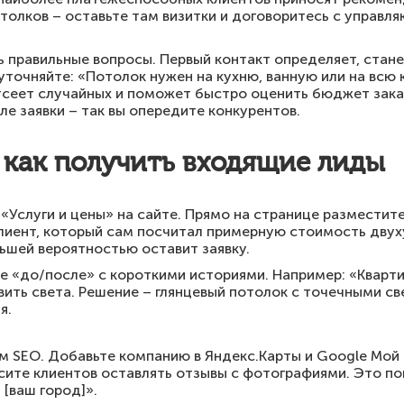
толков – оставьте там визитки и договоритесь с управ
правильные вопросы. Первый контакт определяет, стане
уточняйте: «Потолок нужен на кухню, ванную или на всю 
тсеет случайных и поможет быстро оценить бюджет зак
ле заявки – так вы опередите конкурентов.
 как получить входящие лиды
Услуги и цены» на сайте. Прямо на странице разместите
Клиент, который сам посчитал примерную стоимость двух
льшей вероятностью оставит заявку.
 «до/после» с короткими историями. Например: «Квартир
вить света. Решение – глянцевый потолок с точечными с
я.
м SEO. Добавьте компанию в Яндекс.Карты и Google Мой 
ите клиентов оставлять отзывы с фотографиями. Это пов
[ваш город]».