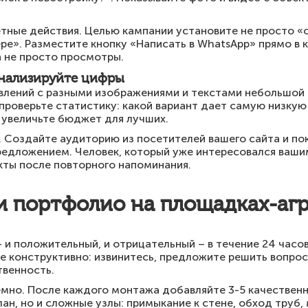
тные действия. Целью кампании установите не просто «ох
е». Разместите кнопку «Написать в WhatsApp» прямо в к
а не просто просмотры.
анализируйте цифры
явлений с разными изображениями и текстами небольшой 
я проверьте статистику: какой вариант дает самую низкую
 увеличьте бюджет для лучших.
g. Создайте аудиторию из посетителей вашего сайта и п
редложением. Человек, который уже интересовался ваши
кты после повторного напоминания.
и портфолио на площадках-аг
 и положительный, и отрицательный – в течение 24 часо
те конструктивно: извинитесь, предложите решить вопрос
твенность.
мно. После каждого монтажа добавляйте 3-5 качественн
ан, но и сложные узлы: примыкание к стене, обход труб