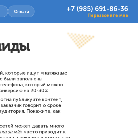
+7 (985) 691-86-36
Оплата
Перезвоните мне
лиды
й, которые ищут «
натяжные
кс были заполнены
 телефона, который можно
конверсию на 20-30%.
лотна публикуйте контент,
заказчик говорит о сроке
аудитория. Покажите, как
цсетей может давать много
ка за м2»
часто приводит к
ации и реклама в домах, где