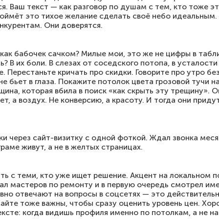
. Ваш текст — как разговор по душам с тем, кто тоже э
поймёт это тихое желание сделать своё небо идеальным. 
онкурентам. Они доверятся.
 как бабочек сачком? Милые мои, это же не цифры в табл
ь? В их боли. В слезах от соседского потопа, в усталости
. Перестаньте кричать про скидки. Говорите про утро без
а не бьет в глаза. Покажите потолок цвета грозовой тучи 
щина, которая вбила в поиск «как скрыть эту трещину». О
т, а воздух. Не конверсию, а красоту. И тогда они придут
и через сайт-визитку с одной фоткой. Ждал звонка меся
раме живут, а не в желтых страницах.
ь с теми, кто уже ищет решение. Акцент на локальном п
ал мастеров по ремонту и в первую очередь смотрел име
вно отвечают на вопросы в соцсетях — это действительн
сайте тоже важны, чтобы сразу оценить уровень цен. Хор
ксте: когда видишь профиля именно по потолкам, а не на