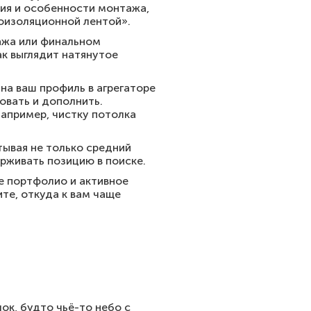
ния и особенности монтажа,
роизоляционной лентой».
тажа или финальном
ак выглядит натянутое
на ваш профиль в агрегаторе
овать и дополнить.
апример, чистку потолка
тывая не только средний
ерживать позицию в поиске.
е портфолио и активное
ите, откуда к вам чаще
ок, будто чьё-то небо с