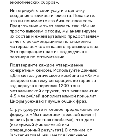
экологических сборов».
Интегрируйте свои услуги в цепочку
создания стоимости клиента. Покажите,
что вы понимаете его бизнес-процессы.
Предложение может звучать так: «Мы не
просто вывозим отходы, мы анализируем
их состав и ежеквартально предоставляем
отчет с рекомендациями по снижению
материалоемкости вашего производства».
Это превращает вас из подрядчика в
партнера по оптимизации.
Подтвердите каждое утверждение
конкретным кейсом. Используйте данные:
«Для металлургического комбината «Х» мы
внедрили систему сепарации, которая за
год вернула в переплав 1200 тонн
металлической стружки, что эквивалентно
4,5 млн рублей дополнительной прибыли».
Цифры убеждают лучше общих фраз.
Структурируйте итоговое предложение по
формуле: «Мы помогаем [целевой клиент]
решить [конкретная проблема], что дает
[измеримый финансовый или
операционный результат]. В отличие от
[альтернатива], наш метод [ключевое