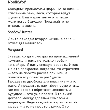
NordicWolf
Холодный прагматизм цифр. Но за ними —
спасённые реки, леса, которые будут
шуметь. Ваш маркетинг — это тихая
молитва за будущее. Продавайте не
отходы, а жизнь.
ShadowHunter
Дайте отходам вторую жизнь, а себе —
отчет для налоговой.
Vanguard
Знаешь, когда я смотрю на промышленный
комплекс, я вижу не только трубы и
конвейеры. Я вижу спящую совесть. И как
же это прекрасно, когда чья-то стратегия
— это не просто расчёт прибыли, а
попытка эту совесть разбудить.
Продавать дробилку для пластика — это
одно. А предлагать партнёру новую этику,
где его отходы обретают ценность и
будущее — это уже поэзия. Это тихий
договор между здравым смыслом и
надеждой. Ведь каждый контракт в этой
сфере — это не просто сделка. Это