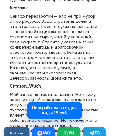
RedShark
Сектор переработки — это не про мусор,
а про ресурсы. Ваша стратегия должна
это отражать. Вместо сухих презентаций
— показывайте цифры: сколько клиент
сэкономит на сырье, какой углеродный
след сократит. Стройте диалог на языке
конкретной выгоды и долгосрочной
ответственности. Здесь побеждает не
тот, кто громче кричит, а тот, кто точно
считает и честно говорит о результатах.
Ваш продукт — это не услуга, а
экономическая и экологическая
целесообразность. Докажите это.
Crimson_Witch
Мой взгляд, возможно, наивен. Но я вижу
здесь изящный парадокс: вы продаёте не
услугу, а отсутствие. Вы торгуете
Переработка отходов:
пустотой, которая становится ценностью.
лиды 15 руб.
Клиент покупает не контейнер, а
собственное очищение. Не технологию, а
моральное право продолжать
производить. Это рынок искупления. Ваша
Rutube
MAX
WA
TG
стратегия — ритуал, где отходы