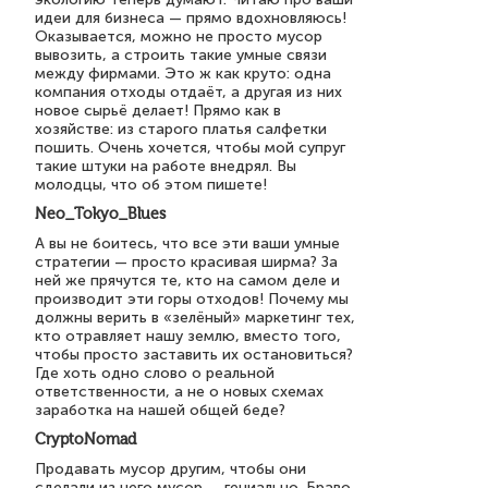
идеи для бизнеса — прямо вдохновляюсь!
Оказывается, можно не просто мусор
вывозить, а строить такие умные связи
между фирмами. Это ж как круто: одна
компания отходы отдаёт, а другая из них
новое сырьё делает! Прямо как в
хозяйстве: из старого платья салфетки
пошить. Очень хочется, чтобы мой супруг
такие штуки на работе внедрял. Вы
молодцы, что об этом пишете!
Neo_Tokyo_Blues
А вы не боитесь, что все эти ваши умные
стратегии — просто красивая ширма? За
ней же прячутся те, кто на самом деле и
производит эти горы отходов! Почему мы
должны верить в «зелёный» маркетинг тех,
кто отравляет нашу землю, вместо того,
чтобы просто заставить их остановиться?
Где хоть одно слово о реальной
ответственности, а не о новых схемах
заработка на нашей общей беде?
CryptoNomad
Продавать мусор другим, чтобы они
сделали из него мусор — гениально. Браво.