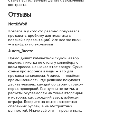
станет естественным шагом к заключению
контракта.
Отзывы
NordicWolf
Коллеги, а у кого-то реально получается
продавать дробилку для пластика с
поэзией в презентации? Или все же ключ
— в цифрах по экономии?
Aurora_Breeze
Прямо дышит кабинетной скукой. Автор,
видимо, никогда не стоял у конвейера с
воем пресса, не нюхал этот воздух. Сухие
схемы про воронки и лиды — это для
продажи канцелярии. А здесь — тяжёлая
промышленность, где решение покупают
десять человек, каждый со своим страхом
перед проверкой. Где нужны не питчи, а
расчёты окупаемости на тонне вторсырья
и истории, как соседний завод избежал
штрафа. Говорите на языке конкретных
спасённых рублей, а не абстрактных
ценностей. Иначе всё это — просто пыль.