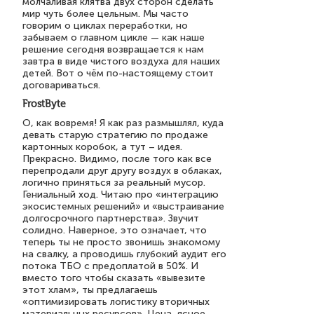
молчаливая клятва двух сторон сделать
мир чуть более цельным. Мы часто
говорим о циклах переработки, но
забываем о главном цикле — как наше
решение сегодня возвращается к нам
завтра в виде чистого воздуха для наших
детей. Вот о чём по-настоящему стоит
договариваться.
FrostByte
О, как вовремя! Я как раз размышлял, куда
девать старую стратегию по продаже
картонных коробок, а тут – идея.
Прекрасно. Видимо, после того как все
перепродали друг другу воздух в облаках,
логично приняться за реальный мусор.
Гениальный ход. Читаю про «интеграцию
экосистемных решений» и «выстраивание
долгосрочного партнерства». Звучит
солидно. Наверное, это означает, что
теперь ты не просто звонишь знакомому
на свалку, а проводишь глубокий аудит его
потока ТБО с предоплатой в 50%. И
вместо того чтобы сказать «вывезите
этот хлам», ты предлагаешь
«оптимизировать логистику вторичных
материальных ресурсов». Цена, ясное