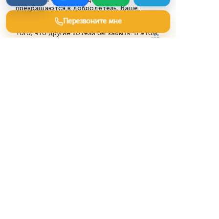
превращаются в добродетель. Ваше
решение — алхимия, трансформирующая
Перезвоните мне
вину в отчётность. Вы строите мосты из
того, что другие хотели бы забыть. В этом
есть холодная поэзия.
Полезные статьи
Строительство коттеджей —
поиск лидов