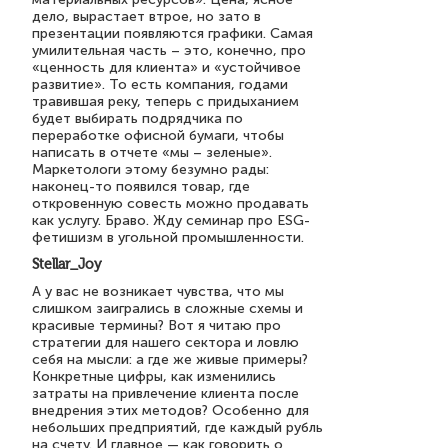
дело, вырастает втрое, но зато в
презентации появляются графики. Самая
умилительная часть – это, конечно, про
«ценность для клиента» и «устойчивое
развитие». То есть компания, годами
травившая реку, теперь с придыханием
будет выбирать подрядчика по
переработке офисной бумаги, чтобы
написать в отчете «мы – зеленые».
Маркетологи этому безумно рады:
наконец-то появился товар, где
откровенную совесть можно продавать
как услугу. Браво. Жду семинар про ESG-
фетишизм в угольной промышленности.
Stellar_Joy
А у вас не возникает чувства, что мы
слишком заигрались в сложные схемы и
красивые термины? Вот я читаю про
стратегии для нашего сектора и ловлю
себя на мысли: а где же живые примеры?
Конкретные цифры, как изменились
затраты на привлечение клиента после
внедрения этих методов? Особенно для
небольших предприятий, где каждый рубль
на счету. И главное — как говорить о