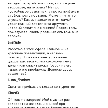
выгодах переработки с тем, кто покупает
вторсырьё, на их языке? Не про
«устойчивое развитие», а про их прибыль и
стабильность поставок. Может, я что-то
упускаю? Как вы находите этот самый
убедительный для клиента аргумент,
который лежит вне ценника? Поделитесь,
пожалуйста, своим реальным опытом, а не
теорией.
IronSide
Работаю в этой сфере. Главное — не
красивые презентации, а честный
разговор. Покажи клиенту реальные
цифры: как твоя услуга сэкономит ему
деньги или снизит риски. Говори на его
языке, о его проблемах. Доверие здесь
решает всё.
Luna_Shadow
Скрытая прибыль в отходах конкурентов.
KinetiX
Ой, как же здорово! Мой муж как раз
работает на заводе, и они всё про
экологию теперь думают. Читаю про ваши