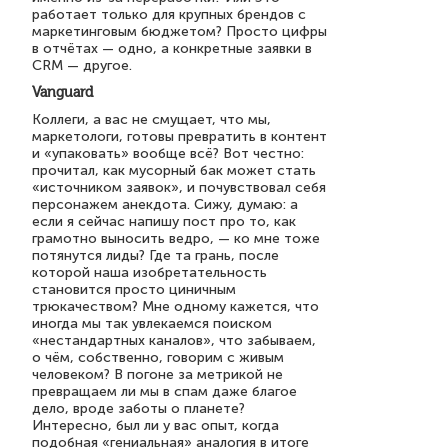
работает только для крупных брендов с
маркетинговым бюджетом? Просто цифры
в отчётах — одно, а конкретные заявки в
CRM — другое.
Vanguard
Коллеги, а вас не смущает, что мы,
маркетологи, готовы превратить в контент
и «упаковать» вообще всё? Вот честно:
прочитал, как мусорный бак может стать
«источником заявок», и почувствовал себя
персонажем анекдота. Сижу, думаю: а
если я сейчас напишу пост про то, как
грамотно выносить ведро, — ко мне тоже
потянутся лиды? Где та грань, после
которой наша изобретательность
становится просто циничным
трюкачеством? Мне одному кажется, что
иногда мы так увлекаемся поиском
«нестандартных каналов», что забываем,
о чём, собственно, говорим с живым
человеком? В погоне за метрикой не
превращаем ли мы в спам даже благое
дело, вроде заботы о планете?
Интересно, был ли у вас опыт, когда
подобная «гениальная» аналогия в итоге