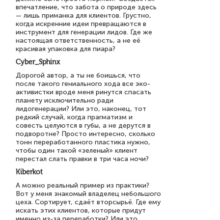
впечатление, что забота о природе здесь
— лишь приманка для клиентов. Грустно,
когда искренние идеи превращаются в
инструмент для генерации лидов. Где же
настоящая ответственность, а не её
красивая упаковка для пиара?
Cyber_Sphinx
Дорогой автор, а ты не боишься, что
после такого гениального хода все эко-
активистки вроде меня ринутся спасать
планету исключительно ради
лидогенерации? Или это, наконец, тот
редкий случай, когда прагматизм и
совесть целуются в губы, а не дерутся в
подворотне? Просто интересно, сколько
тонн переработанного пластика нужно,
чтобы один такой «зеленый» клиент
перестал слать правки в три часа ночи?
Kiberkot
А можно реальный пример из практики?
Вот у меня знакомый владелец небольшого
цеха. Сортирует, сдаёт вторсырьё. Где ему
искать этих клиентов, которые придут
именно из-за переработки? Или это