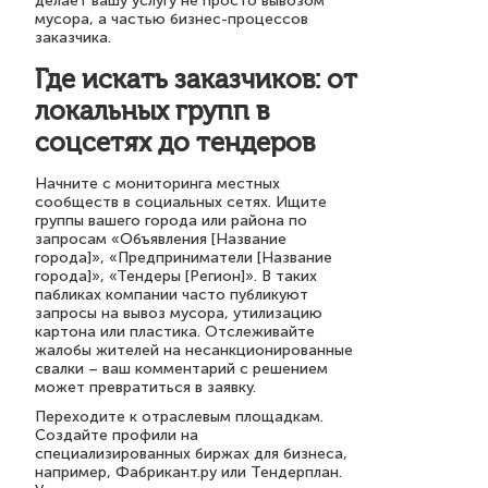
делает вашу услугу не просто вывозом
мусора, а частью бизнес-процессов
заказчика.
Где искать заказчиков: от
локальных групп в
соцсетях до тендеров
Начните с мониторинга местных
сообществ в социальных сетях. Ищите
группы вашего города или района по
запросам «Объявления [Название
города]», «Предприниматели [Название
города]», «Тендеры [Регион]». В таких
пабликах компании часто публикуют
запросы на вывоз мусора, утилизацию
картона или пластика. Отслеживайте
жалобы жителей на несанкционированные
свалки – ваш комментарий с решением
может превратиться в заявку.
Переходите к отраслевым площадкам.
Создайте профили на
специализированных биржах для бизнеса,
например, Фабрикант.ру или Тендерплан.