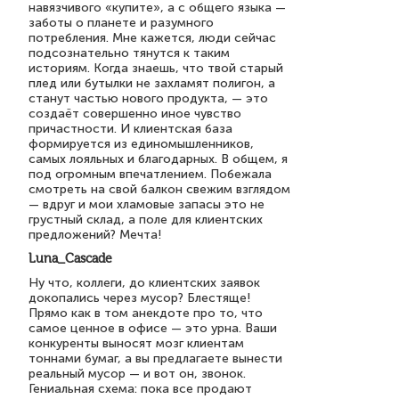
навязчивого «купите», а с общего языка —
заботы о планете и разумного
потребления. Мне кажется, люди сейчас
подсознательно тянутся к таким
историям. Когда знаешь, что твой старый
плед или бутылки не захламят полигон, а
станут частью нового продукта, — это
создаёт совершенно иное чувство
причастности. И клиентская база
формируется из единомышленников,
самых лояльных и благодарных. В общем, я
под огромным впечатлением. Побежала
смотреть на свой балкон свежим взглядом
— вдруг и мои хламовые запасы это не
грустный склад, а поле для клиентских
предложений? Мечта!
Luna_Cascade
Ну что, коллеги, до клиентских заявок
докопались через мусор? Блестяще!
Прямо как в том анекдоте про то, что
самое ценное в офисе — это урна. Ваши
конкуренты выносят мозг клиентам
тоннами бумаг, а вы предлагаете вынести
реальный мусор — и вот он, звонок.
Гениальная схема: пока все продают