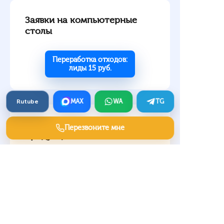
Заявки на компьютерные
столы
Переработка отходов:
лиды 15 руб.
Rutube
MAX
WA
TG
Клиентские заявки на
Перезвоните мне
продукцию легкой
промышленности