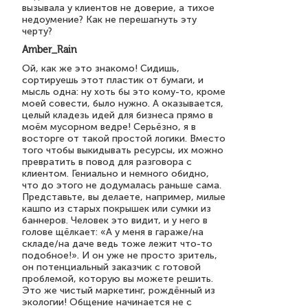
вызывала у клиентов не доверие, а тихое
недоумение? Как не перешагнуть эту
черту?
Amber_Rain
Ой, как же это знакомо! Сидишь,
сортируешь этот пластик от бумаги, и
мысль одна: ну хоть бы это кому-то, кроме
моей совести, было нужно. А оказывается,
целый кладезь идей для бизнеса прямо в
моём мусорном ведре! Серьёзно, я в
восторге от такой простой логики. Вместо
того чтобы выкидывать ресурсы, их можно
превратить в повод для разговора с
клиентом. Гениально и немного обидно,
что до этого не додумалась раньше сама.
Представьте, вы делаете, например, милые
кашпо из старых покрышек или сумки из
баннеров. Человек это видит, и у него в
голове щёлкает: «А у меня в гараже/на
складе/на даче ведь тоже лежит что-то
подобное!». И он уже не просто зритель,
он потенциальный заказчик с готовой
проблемой, которую вы можете решить.
Это же чистый маркетинг, рождённый из
экологии! Общение начинается не с