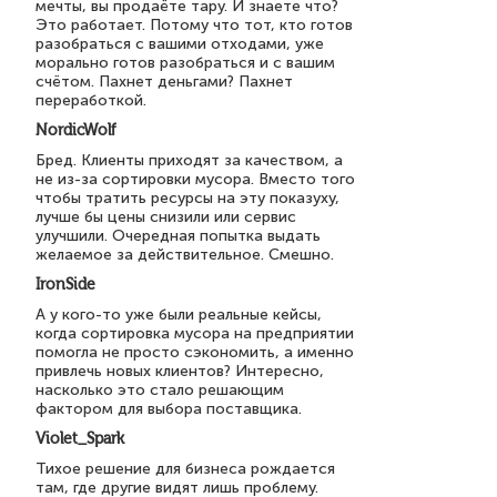
мечты, вы продаёте тару. И знаете что?
Это работает. Потому что тот, кто готов
разобраться с вашими отходами, уже
морально готов разобраться и с вашим
счётом. Пахнет деньгами? Пахнет
переработкой.
NordicWolf
Бред. Клиенты приходят за качеством, а
не из-за сортировки мусора. Вместо того
чтобы тратить ресурсы на эту показуху,
лучше бы цены снизили или сервис
улучшили. Очередная попытка выдать
желаемое за действительное. Смешно.
IronSide
А у кого-то уже были реальные кейсы,
когда сортировка мусора на предприятии
помогла не просто сэкономить, а именно
привлечь новых клиентов? Интересно,
насколько это стало решающим
фактором для выбора поставщика.
Violet_Spark
Тихое решение для бизнеса рождается
там, где другие видят лишь проблему.