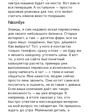
завтра машина будет на месте. Вот вам и
вся генерация. А остальное — просто
красивая упаковка для тех, кто любит
считать кликов вместо покрышек.
FalconEye
Знаешь, я сам недавно искал перевозчика
для своего небольшого бизнеса. Открыл
интернет, а там — десятки фирм, все на
одно лицо: «надёжно, быстро, дёшево».
Как выбрать? Тот, у кого в контактах
только телефон, сразу отпал — не буду же
я звонить каждому, уточнять цены. А вот
те, у кого на сайте был понятный
калькулятор расчёта, примеры уже
выполненных перевозок и возможность
сразу написать в чат — с теми и начал
общаться. Мне кажется, людям сейчас
просто лень звонить. Они хотят сами всё
посчитать и оценить, не вставая с дивана.
Если ваша компания даёт им такую
возможность — вы уже впереди. Я,
например, в итоге заказал у тех, кто
быстро ответил в мессенджере вечером
на мой вопрос по габаритам. Не пришлось
ждать до утра. Маленькая деталь, а