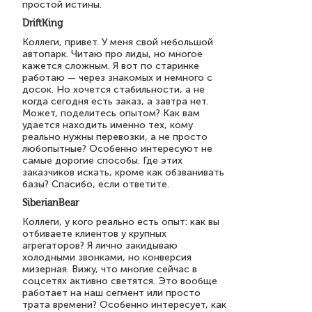
простой истины.
DriftKing
Коллеги, привет. У меня свой небольшой
автопарк. Читаю про лиды, но многое
кажется сложным. Я вот по старинке
работаю — через знакомых и немного с
досок. Но хочется стабильности, а не
когда сегодня есть заказ, а завтра нет.
Может, поделитесь опытом? Как вам
удается находить именно тех, кому
реально нужны перевозки, а не просто
любопытные? Особенно интересуют не
самые дорогие способы. Где этих
заказчиков искать, кроме как обзванивать
базы? Спасибо, если ответите.
SiberianBear
Коллеги, у кого реально есть опыт: как вы
отбиваете клиентов у крупных
агрегаторов? Я лично закидываю
холодными звонками, но конверсия
мизерная. Вижу, что многие сейчас в
соцсетях активно светятся. Это вообще
работает на наш сегмент или просто
трата времени? Особенно интересует, как