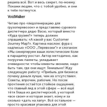
решила всё. Вот и весь секрет, по-моему.
Покажи людям, что с тобой удобно, и они
к тебе потянутся.
VoidWalker
Читаю про «лидогенерацию для
грузоперевозок» и представляю сурового
диспетчера дядю Васю, который вместо
«Куда грузим?» теперь должен
спрашивать: «А какой у вас Customer
Journey Map?». Картина маслом: фура с
надписью «ООО „Перевозки“» и слоганом
«Мы синергируем ваши логистические боли
в парадигму роста». Автор методично, как
погрузчик паллеты, укладывает
очевидности: чтобы клиенты звонили, надо
быть там, где они ищут. Гениально! Жду
следующую работу: «Прибыль для бизнеса:
почему деньги лучше, чем их отсутствие».
Советы, впрочем, рабочие. Но после
прочтения остаётся стойкое ощущение,
что главный лид в этой сфере — всё ещё
тётя Глаша из диспетчерской, у которой
«все свои» и которая знает, кому и за
сколько «дать на лапу». Всё остальное —
просто красивая упаковка для этой