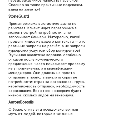
первых заказчиков написать пару слов.
Спасибо за такие практичные подсказки,
взяла на заметку!
StoneGuard
Прямая реклама в логистике давно не
работает. Клиент ищет перевозчика в
момент острой потребности, а не
запоминает баннеры. Интересно, какой
процент лидов из вашего контекста — это
реальные запросы на расчёт, а не запросы
курьерских услуг или сбор конкурентов?
Глубинная аналитика воронки, особенно
отказов после коммерческого
предложения, часто показывает проблему
не в привлечении, а в квалификации
менеджеров. Они должны не просто
отправлять прайс, а выявлять скрытые
потребности: страх за сохранность груза,
нерегулярность отправок, необходимость
страхования. Без этого конверсия будет
низкой, сколько лидов ни генерируй.
AuroraBorealis
О боже, опять эта псевдо-экспертная
муть от людей, которые в жизни не