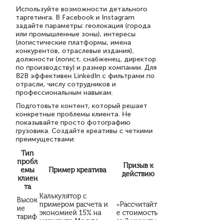
Используйте возможности детального
таргетинга. В Facebook и Instagram
задайте параметры: геолокация (города
или промышленные зоны), интересы
(логистические платформы, имена
конкурентов, отраслевые издания),
должности (логист, снабженец, директор
по производству) и размер компании. Для
B2B эффективен LinkedIn с фильтрами по
отрасли, числу сотрудников и
профессиональным навыкам.
Подготовьте контент, который решает
конкретные проблемы клиента. Не
показывайте просто фотографию
грузовика. Создайте креативы с четкими
преимуществами:
Тип
пробл
Призыв к
емы
Пример креатива
действию
клиен
та
Калькулятор с
Высок
примером расчета и
«Рассчитайт
ие
экономией 15% на
е стоимость
тариф