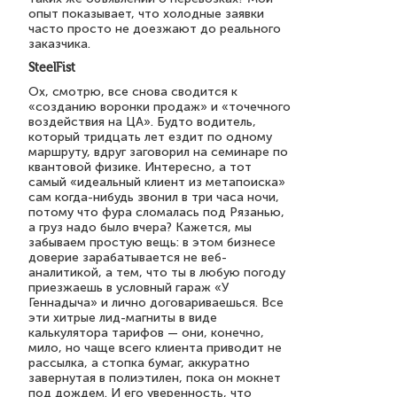
опыт показывает, что холодные заявки
часто просто не доезжают до реального
заказчика.
SteelFist
Ох, смотрю, все снова сводится к
«созданию воронки продаж» и «точечного
воздействия на ЦА». Будто водитель,
который тридцать лет ездит по одному
маршруту, вдруг заговорил на семинаре по
квантовой физике. Интересно, а тот
самый «идеальный клиент из метапоиска»
сам когда-нибудь звонил в три часа ночи,
потому что фура сломалась под Рязанью,
а груз надо было вчера? Кажется, мы
забываем простую вещь: в этом бизнесе
доверие зарабатывается не веб-
аналитикой, а тем, что ты в любую погоду
приезжаешь в условный гараж «У
Геннадыча» и лично договариваешься. Все
эти хитрые лид-магниты в виде
калькулятора тарифов — они, конечно,
мило, но чаще всего клиента приводит не
рассылка, а стопка бумаг, аккуратно
завернутая в полиэтилен, пока он мокнет
под дождем. И его уверенность, что