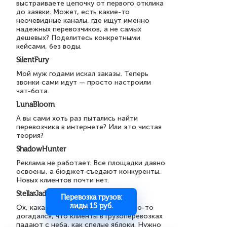
выстраиваете цепочку от первого отклика
до заявки. Может, есть какие-то
неочевидные каналы, где ищут именно
надежных перевозчиков, а не самых
дешевых? Поделитесь конкретными
кейсами, без воды.
SilentFury
Мой муж годами искал заказы. Теперь
звонки сами идут — просто настроили
чат-бота.
LunaBloom
А вы сами хоть раз пытались найти
перевозчика в интернете? Или это чистая
теория?
ShadowHunter
Реклама не работает. Все площадки давно
освоены, а бюджет съедают конкуренты.
Новых клиентов почти нет.
StellarJade
Перевозка грузов:
лиды 15 руб.
Ох, какая прелесть. Наконец-то кто-то
догадался, что клиенты в грузоперевозках
падают с неба, как спелые яблоки. Нужно