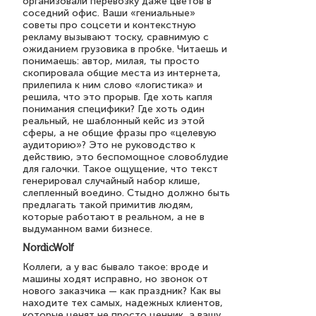
организовали перевозку даже цветов в
соседний офис. Ваши «гениальные»
советы про соцсети и контекстную
рекламу вызывают тоску, сравнимую с
ожиданием грузовика в пробке. Читаешь и
понимаешь: автор, милая, ты просто
скопировала общие места из интернета,
прилепила к ним слово «логистика» и
решила, что это прорыв. Где хоть капля
понимания специфики? Где хоть один
реальный, не шаблонный кейс из этой
сферы, а не общие фразы про «целевую
аудиторию»? Это не руководство к
действию, это беспомощное словоблудие
для галочки. Такое ощущение, что текст
генерировал случайный набор клише,
слепленный воедино. Стыдно должно быть
предлагать такой примитив людям,
которые работают в реальном, а не в
выдуманном вами бизнесе.
NordicWolf
Коллеги, а у вас бывало такое: вроде и
машины ходят исправно, но звонок от
нового заказчика — как праздник? Как вы
находите тех самых, надежных клиентов,
которые ценят не просто ценник, а вашу