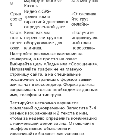
маршруте Москва-
за 2 минуты»
ы
Казань.
Видео с GPS-
Срыв
«Отслежива
трекингом и
сроко
йте груз
гарантией доставки к
в
онлайн»
определенной дате.
Слож
Кейс: как мы
«Получите
ность
перевезли хрупкое
индивидуаль
перев
оборудование для
ный план
озки
клиника.
перевозки»
Настройте рекламные кампании на
конверсии, а не просто на охват.
Выбирайте цель «Лиды» или «Сообщения».
Направляйте трафик не на главную
страницу сайта, а на специальные
посадочные страницы с формой заявки
или на чат в мессенджер. Форма должна
запрашивать только необходимые данные:
имя, телефон и тип груза.
Тестируйте несколько вариантов
объявлений одновременно. Запустите 3-4
разных изображения и 2 текста к ним,
чтобы за неделю определить комбинацию
с наименьшей ценой за лид. Отключайте
неэффективные объявления и
увеличивайте бюджет для успешных.