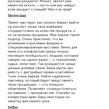
кусочки раздаете? Может, хватит уже
клиентов искать — пусть они вас найдут,
если продукт стоящий? Или я не прав?
ElectricJazz
Прямо чувствую, как сложно бывает выйти
на контакт, когда твоё внимание
сосредоточено на качестве продукта, а
не на громких продажах. Мне близок такой
подход. Очень практично, что вы
упомянули отраслевые форумы и
специализированные выставки. Лично для
меня это комфортная среда: можно
неспешно пообщаться с людьми, которые
говорят на одном языке — о технологиях,
сырье, логистике. Так рождаются самые
ценные деловые связи. Ваша мысль про
работу с дистрибьюторами и ритейлом
тоже очень верная. Найти надёжного
партнёра, который будет представлять
твою продукцию, — это большое
облегчение. Позволяет сосредоточиться
на главном — производстве. Спасибо за
конкретные идеи. Беру некоторые на
заметку для нашего цеха.
Drifter