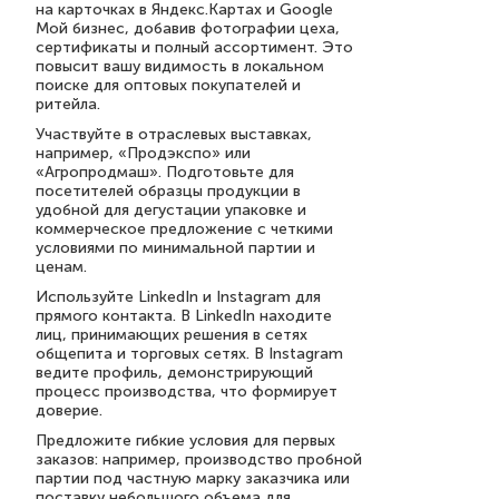
на карточках в Яндекс.Картах и Google
Мой бизнес, добавив фотографии цеха,
сертификаты и полный ассортимент. Это
повысит вашу видимость в локальном
поиске для оптовых покупателей и
ритейла.
Участвуйте в отраслевых выставках,
например, «Продэкспо» или
«Агропродмаш». Подготовьте для
посетителей образцы продукции в
удобной для дегустации упаковке и
коммерческое предложение с четкими
условиями по минимальной партии и
ценам.
Используйте LinkedIn и Instagram для
прямого контакта. В LinkedIn находите
лиц, принимающих решения в сетях
общепита и торговых сетях. В Instagram
ведите профиль, демонстрирующий
процесс производства, что формирует
доверие.
Предложите гибкие условия для первых
заказов: например, производство пробной
партии под частную марку заказчика или
поставку небольшого объема для