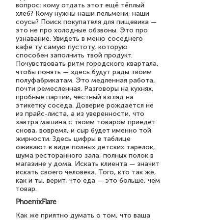
вопрос: кому отдать этот ещё тёплый
хлеб? Кому нужны наши пельмени, наши
соусы? Поиск покупателя для пищевика —
это не про холодные обзвоны. Это про
узнавание. Увидеть в меню соседнего
кафе ту самую пустоту, которую
способен заполнить твой продукт.
Почувствовать ритм городского квартала,
чтобы понять — здесь будут рады твоим
полуфабрикатам. Это медленная работа,
почти ремесленная. Разговоры на кухнях,
пробные партии, честный взгляд на
этикетку соседа. Доверие рождается не
из прайс-листа, а из уверенности, что
завтра машина с твоим товаром приедет
снова, вовремя, и сыр будет именно той
жирности. Здесь цифры в таблице
оживают в виде полных детских тарелок,
шума ресторанного зала, полных полок в
магазине у дома. Искать клиента — значит
искать своего человека. Того, кто так же,
как и ты, верит, что еда — это больше, чем
товар.
PhoenixFlare
Как же приятно думать о том, что ваша