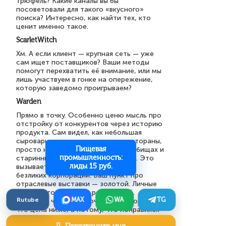
трюфель? Какие каналы вы бы
посоветовали для такого «вкусного»
поиска? Интересно, как найти тех, кто
ценит именно такое.
ScarletWitch
Хм. А если клиент — крупная сеть — уже
сам ищет поставщиков? Ваши методы
помогут перехватить её внимание, или мы
лишь участвуем в гонке на опережение,
которую заведомо проигрываем?
Warden
Прямо в точку. Особенно ценю мысль про
отстройку от конкурентов через историю
продукта. Сам видел, как небольшая
сыроварня стала поставлять в рестораны,
Пищевая
просто начав рассказывать о пастбищах и
промышленность:
старинных рецептах в своём блоге. Это
лиды 15 руб.
вызывает доверие, которого нет у
безликих корпораций. Ваш пункт про
отраслевые выставки — золотой. Личные
связи в этом бизнесе решают всё.
Rutube
MAX
WA
TG
Контракт часто заключается не потому,
что цена ниже, а потому, что понравился
глазной контакт и уверенное рукопожатие.