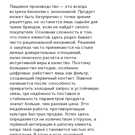
Пищевое производство — это всегда
встреча биологии с экономикой. Продукт
может быть безупречен с точки зрения
рецептуры, но останется лишь сырьём для
чужих брендов, если не найдёт своего
покупателя. Основная сложность в том,
что поиск клиентов здесь редко бывает
чисто рациональной механикой. Решения
о закупках часто принимаются на стыке
личных доверительных отношений,
логистического расчёта и почти
интуитивной веры в качество. Поэтому
большинство методик, особенно
цифровых, работают лишь как фильтр,
создающий первичный контакт. Главное
начинается после: способность
превратить холодный запрос в устойчивую
связь, где надёжность поставок и
стабильность параметров продукта
значат больше, чем разовая цена. Это
медленная работа, противоречащая
культуре быстрых продаж. Успех здесь
определяется не количеством отгрузок, а
глубиной интеграции в цепочку клиента,
когда твоё сырьё становится частью его
репутации. В этом и есть основной