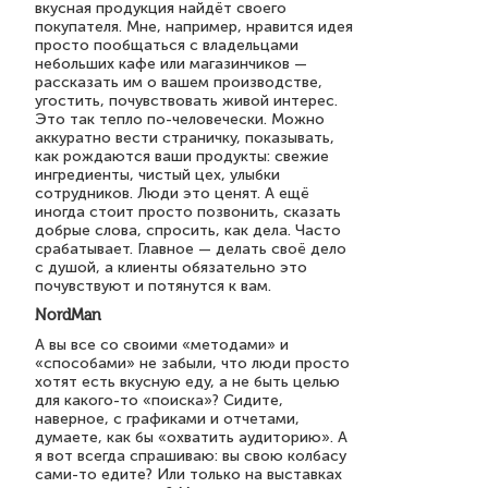
вкусная продукция найдёт своего
покупателя. Мне, например, нравится идея
просто пообщаться с владельцами
небольших кафе или магазинчиков —
рассказать им о вашем производстве,
угостить, почувствовать живой интерес.
Это так тепло по-человечески. Можно
аккуратно вести страничку, показывать,
как рождаются ваши продукты: свежие
ингредиенты, чистый цех, улыбки
сотрудников. Люди это ценят. А ещё
иногда стоит просто позвонить, сказать
добрые слова, спросить, как дела. Часто
срабатывает. Главное — делать своё дело
с душой, а клиенты обязательно это
почувствуют и потянутся к вам.
NordMan
А вы все со своими «методами» и
«способами» не забыли, что люди просто
хотят есть вкусную еду, а не быть целью
для какого-то «поиска»? Сидите,
наверное, с графиками и отчетами,
думаете, как бы «охватить аудиторию». А
я вот всегда спрашиваю: вы свою колбасу
сами-то едите? Или только на выставках