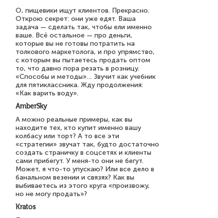
О, пищевики ищут клиентов. Прекрасно.
Открою секрет: они уже едят. Ваша
задача — сделать так, чтобы ели именно
ваше. Всё остальное — про деньги,
которые вы не готовы потратить на
толкового маркетолога, и про упрямство,
с которым вы пытаетесь продать оптом
то, что давно пора резать в розницу.
«Способы и методы»… Звучит как учебник
для пятиклассника. Жду продолжения:
«Как варить воду».
AmberSky
А можно реальные примеры, как вы
находите тех, кто купит именно вашу
колбасу или торт? А то все эти
«стратегии» звучат так, будто достаточно
создать страничку в соцсетях и клиенты
сами прибегут. У меня-то они не бегут.
Может, я что-то упускаю? Или все дело в
банальном везении и связях? Как вы
выбиваетесь из этого круга «произвожу,
но не могу продать»?
Kratos