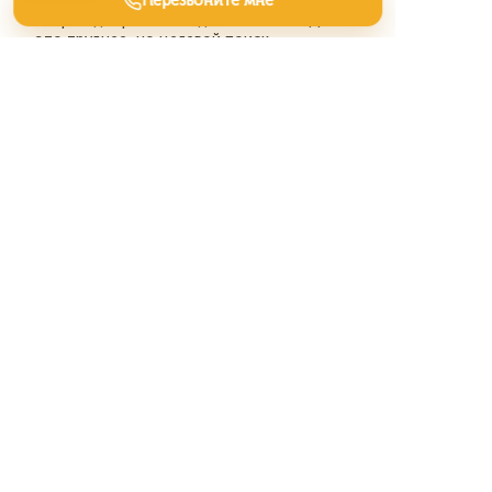
Перезвоните мне
Однако, не стоит сбрасывать со счетов
старый добрый «холодный» обзвон. Да,
это труднее, но целевой поиск
менеджеров по закупкам конкретных
сетей и чёткий скрипт о выгоде для *их*
бизнеса до сих пор работает. Нужно
только набраться терпения и не бояться
отказа.
Полезные статьи
Мебель для детской — поиск
лидов