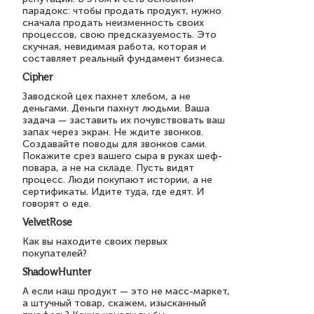
парадокс: чтобы продать продукт, нужно
сначала продать неизменность своих
процессов, свою предсказуемость. Это
скучная, невидимая работа, которая и
составляет реальный фундамент бизнеса.
Cipher
Заводской цех пахнет хлебом, а не
деньгами. Деньги пахнут людьми. Ваша
задача — заставить их почувствовать ваш
запах через экран. Не ждите звонков.
Создавайте поводы для звонков сами.
Покажите срез вашего сыра в руках шеф-
повара, а не на складе. Пусть видят
процесс. Люди покупают истории, а не
сертификаты. Идите туда, где едят. И
говорят о еде.
VelvetRose
Как вы находите своих первых
покупателей?
ShadowHunter
А если наш продукт — это не масс-маркет,
а штучный товар, скажем, изысканный