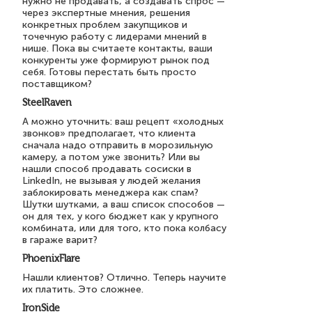
нужно не продавать, а создавать спрос —
через экспертные мнения, решения
конкретных проблем закупщиков и
точечную работу с лидерами мнений в
нише. Пока вы считаете контакты, ваши
конкуренты уже формируют рынок под
себя. Готовы перестать быть просто
поставщиком?
SteelRaven
А можно уточнить: ваш рецепт «холодных
звонков» предполагает, что клиента
сначала надо отправить в морозильную
камеру, а потом уже звонить? Или вы
нашли способ продавать сосиски в
LinkedIn, не вызывая у людей желания
заблокировать менеджера как спам?
Шутки шутками, а ваш список способов —
он для тех, у кого бюджет как у крупного
комбината, или для того, кто пока колбасу
в гараже варит?
PhoenixFlare
Нашли клиентов? Отлично. Теперь научите
их платить. Это сложнее.
IronSide