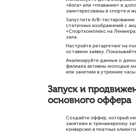
«йога» или «плавание» и доп
заинтересованы в спорте и ж
Запустите A/B-тестирование 
статичных изображений с акц
«Спорткомплекс на Ленингра
зала.
Настройте ретаргетинг на по
оставили заявку. Показывайт
Анализируйте данные о демог
филиала активны молодые ма
или занятиях в утренние часы
Запуск и продвиже
основного оффера
Создайте оффер, который не
занятиям и тренажерному зал
конверсию в платных клиенто