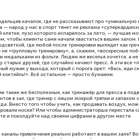
ладельцев качалок, где не рассказывают про «уникальную
а — народ у нас в спорт тянет не реклама «суперкардиоз
й клетке, пузо которого испарилось за лето, — лучшая м
том, чтобы клиенты сами начали хвастаться вашим залом.
дсветкой, где любой после тренировки выглядит как греч
 не «групповую тренировку», а, скажем, «воскресные по
 медальками из фольги. Людям же веселья хочется, а не
у старых друзей, где случайно качают пресс. А эти все 
ый мужик у выхода, который с порога орет: «Вась, иди с
 коктейль!». Всё остальное — просто бумажки.
и такие же бесполезные, как тренажёр для пресса в под
нтов в зал, где тренер с лицом мокрой тряпки и запахом
да. Вместо того чтобы учить, как продавать воздух, мож
воровали носки? Или чтобы администраторша перестала с
те и поколдуйте над своими цифрами в другом месте.
е каналы привлечения реально работают в вашем зале? Вот