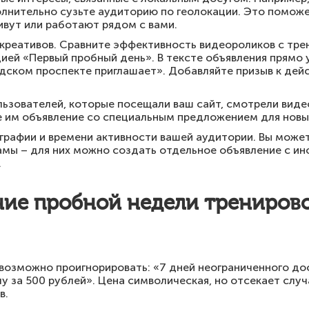
олнительно сузьте аудиторию по геолокации. Это помож
ивут или работают рядом с вами.
креативов. Сравните эффективность видеороликов с трен
ией «Первый пробный день». В тексте объявления прямо 
дском проспекте приглашает». Добавляйте призыв к дей
льзователей, которые посещали ваш сайт, смотрели видео
е им объявление со специальным предложением для новых
рафии и времени активности вашей аудитории. Вы может
мы – для них можно создать отдельное объявление с ин
.
ние пробной недели тренирово
возможно проигнорировать: «7 дней неограниченного до
у за 500 рублей». Цена символическая, но отсекает слу
в.