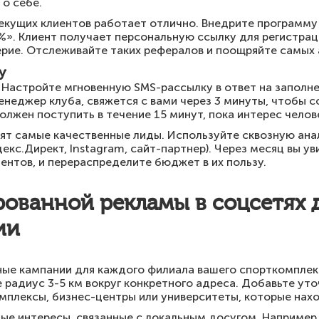
о себе.
екущих клиентов работает отлично. Внедрите программу 
%». Клиент получает персональную ссылку для регистраци
рие. Отслеживайте таких рефералов и поощряйте самых
у
 Настройте мгновенную SMS-рассылку в ответ на заполн
менеджер клуба, свяжется с вами через 3 минуты, чтобы 
должен поступить в течение 15 минут, пока интерес чело
ят самые качественные лиды. Используйте сквозную ана
екс.Директ, Instagram, сайт-партнер). Через месяц вы ув
ентов, и перераспределите бюджет в их пользу.
ованной рекламы в соцсетях 
ии
ые кампании для каждого филиала вашего спорткомплекс
е радиус 3-5 км вокруг конкретного адреса. Добавьте у
омплексы, бизнес-центры или университеты, которые нахо
ые интересы, связанные с локальным досугом. Например