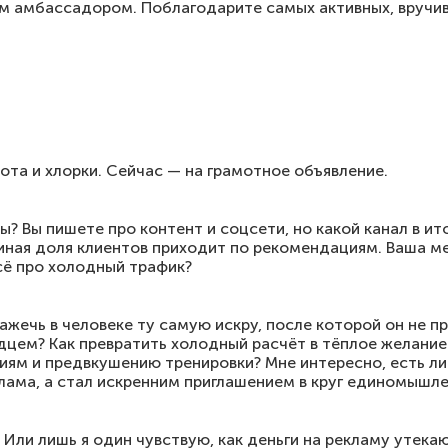
им амбассадором. Поблагодарите самых активных, вручи
пота и хлорки. Сейчас — на грамотное объявление.
ы? Вы пишете про контент и соцсети, но какой канал в ит
иная доля клиентов приходит по рекомендациям. Ваша м
сё про холодный трафик?
ажечь в человеке ту самую искру, после которой он не п
цем? Как превратить холодный расчёт в тёплое желание
ям и предвкушению тренировки? Мне интересно, есть ли 
лама, а стал искренним приглашением в круг единомышле
Или лишь я один чувствую, как деньги на рекламу утекаю