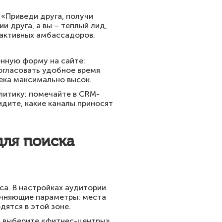
«Приведи друга, получи
и друга, а вы – теплый лид,
 активных амбассадоров.
енную форму на сайте:
согласовать удобное время
века максимально высок.
литику: помечайте в CRM-
идите, какие каналы приносят
для поиска
а. В настройках аудитории
точняющие параметры: места
дятся в этой зоне.
, выберите «фитнес-центры»,