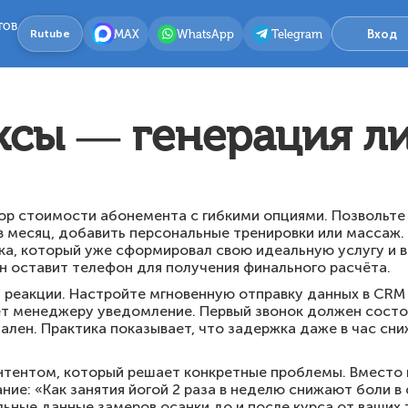
тов
MAX
WhatsApp
Telegram
Вход
Rutube
сы — генерация л
тор стоимости абонемента с гибкими опциями. Позвольте
в месяц, добавить персональные тренировки или массаж.
ка, который уже сформировал свою идеальную услугу и в
н оставит телефон для получения финального расчёта.
реакции. Настройте мгновенную отправку данных в CRM и
т менеджеру уведомление. Первый звонок должен состоя
ален. Практика показывает, что задержка даже в час сни
нтентом, который решает конкретные проблемы. Вместо 
ние: «Как занятия йогой 2 раза в неделю снижают боли в
ьные данные замеров осанки до и после курса от ваших 