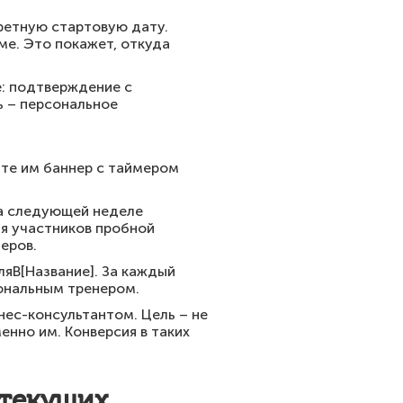
кретную стартовую дату.
е. Это покажет, откуда
е: подтверждение с
ь – персональное
йте им баннер с таймером
На следующей неделе
ля участников пробной
еров.
яВ[Название]. За каждый
сональным тренером.
нес-консультантом. Цель – не
енно им. Конверсия в таких
 текущих