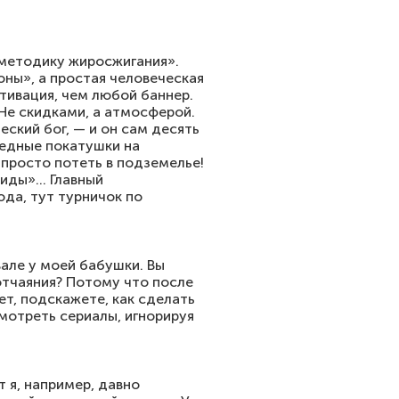
 методику жиросжигания».
оны», а простая человеческая
отивация, чем любой баннер.
 Не скидками, а атмосферой.
еский бог, — и он сам десять
бедные покатушки на
 просто потеть в подземелье!
«лиды»… Главный
юда, тут турничок по
вале у моей бабушки. Вы
 отчаяния? Потому что после
ет, подскажете, как сделать
мотреть сериалы, игнорируя
 я, например, давно