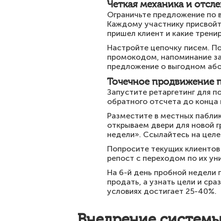
Четкая механика и отсл
Ограничьте предложение по в
Каждому участнику присвойт
пришел клиент и какие трени
Настройте цепочку писем. П
промокодом, напоминание за 
предложение о выгодном або
Точечное продвижение 
Запустите ретаргетинг для п
обратного отсчета до конца 
Разместите в местных паблик
открываем двери для новой г
недели». Ссылайтесь на цел
Попросите текущих клиентов
репост с переходом по их ун
На 6-й день пробной недели 
продать, а узнать цели и ср
условиях достигает 25-40%.
Внедрение системы