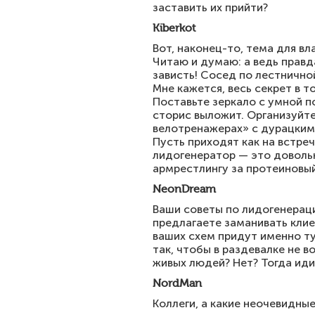
заставить их прийти?
Kiberkot
Вот, наконец-то, тема для в
Читаю и думаю: а ведь правд
зависть! Сосед по лестнично
Мне кажется, весь секрет в 
Поставьте зеркало с умной по
сторис выложит. Организуйте
велотренажерах» с дурацкими
Пусть приходят как на встреч
лидогенератор — это довольн
армрестлингу за протеиновый
NeonDream
Ваши советы по лидогенераци
предлагаете заманивать клие
ваших схем придут именно ту
так, чтобы в раздевалке не 
живых людей? Нет? Тогда иди
NordMan
Коллеги, а какие неочевидны