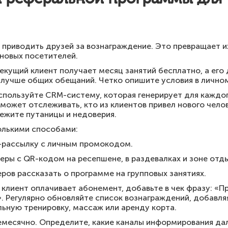
приводить друзей за вознаграждение. Это превращает их
новых посетителей.
екущий клиент получает месяц занятий бесплатно, а его 
лучше общих обещаний. Четко опишите условия в личном
спользуйте CRM-систему, которая генерирует для каждо
может отслеживать, кто из клиентов привел нового чело
бежите путаницы и недоверия.
олькими способами:
-рассылку с личным промокодом.
еры с QR-кодом на ресепшене, в раздевалках и зоне отды
ров рассказать о программе на групповых занятиях.
 клиент оплачивает абонемент, добавьте в чек фразу: «П
 Регулярно обновляйте список вознаграждений, добавля
альную тренировку, массаж или аренду корта.
месячно. Определите, какие каналы информирования дал