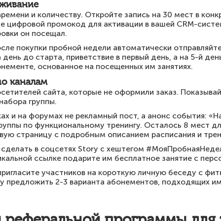
еживание
ремени и количеству. Откройте запись на 30 мест в кон
е цифровой промокод для активации в вашей CRM-систем
ровки он посещал.
осле покупки пробной недели автоматически отправляйт
день до старта, приветствие в первый день, а на 5-й ден
нементе, основанное на посещенных им занятиях.
по каналам
осетителей сайта, которые не оформили заказ. Показыва
набора группы.
ах и на форумах не рекламный пост, а анонс события: «
руппы по функциональному тренингу. Осталось 8 мест д
евую страницу с подробным описанием расписания и трен
 сделать в соцсетях Story с хештегом #МояПробнаяНедел
икальной ссылке подарите им бесплатное занятие с пер
пригласите участников на короткую личную беседу с фит
азу предложить 2-3 варианта абонементов, подходящих им
 реферальной программы для