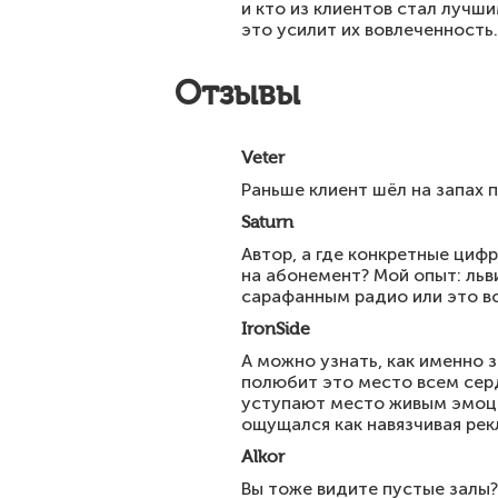
и кто из клиентов стал лучш
это усилит их вовлеченность.
Отзывы
Veter
Раньше клиент шёл на запах 
Saturn
Автор, а где конкретные цифр
на абонемент? Мой опыт: льв
сарафанным радио или это в
IronSide
А можно узнать, как именно з
полюбит это место всем серд
уступают место живым эмоци
ощущался как навязчивая рек
Alkor
Вы тоже видите пустые залы? 