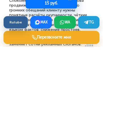
Спокойная уверенность — вот основа
15 руб.
продвижения в нашем деле. Вместо
громких обещаний клиенту нужны
понятные расчёты окупаемости, чёткие
сроки и уверенность в надёжности. Пусть
Rutube
MAX
WA
TG
ваша стратегия говорит техническим
языком фактов: снижение простоев,
точность обработки, долгий ресурс. Это
Перезвоните мне
тот диалог, где искренность данных
заменяет сотни рекламных слоганов.
Полезные статьи
Спортплощадки —
маркетинг инфраструктуры