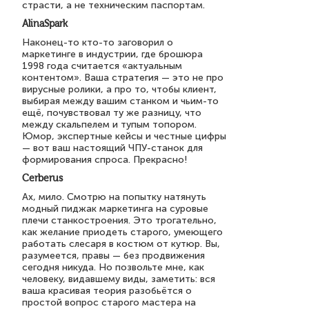
страсти, а не техническим паспортам.
AlinaSpark
Наконец-то кто-то заговорил о
маркетинге в индустрии, где брошюра
1998 года считается «актуальным
контентом». Ваша стратегия — это не про
вирусные ролики, а про то, чтобы клиент,
выбирая между вашим станком и чьим-то
ещё, почувствовал ту же разницу, что
между скальпелем и тупым топором.
Юмор, экспертные кейсы и честные цифры
— вот ваш настоящий ЧПУ-станок для
формирования спроса. Прекрасно!
Cerberus
Ах, мило. Смотрю на попытку натянуть
модный пиджак маркетинга на суровые
плечи станкостроения. Это трогательно,
как желание приодеть старого, умеющего
работать слесаря в костюм от кутюр. Вы,
разумеется, правы — без продвижения
сегодня никуда. Но позвольте мне, как
человеку, видавшему виды, заметить: вся
ваша красивая теория разобьётся о
простой вопрос старого мастера на