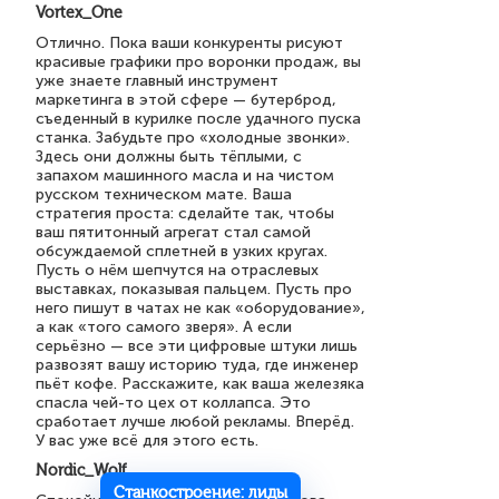
Vortex_One
Отлично. Пока ваши конкуренты рисуют
красивые графики про воронки продаж, вы
уже знаете главный инструмент
маркетинга в этой сфере — бутерброд,
съеденный в курилке после удачного пуска
станка. Забудьте про «холодные звонки».
Здесь они должны быть тёплыми, с
запахом машинного масла и на чистом
русском техническом мате. Ваша
стратегия проста: сделайте так, чтобы
ваш пятитонный агрегат стал самой
обсуждаемой сплетней в узких кругах.
Пусть о нём шепчутся на отраслевых
выставках, показывая пальцем. Пусть про
него пишут в чатах не как «оборудование»,
а как «того самого зверя». А если
серьёзно — все эти цифровые штуки лишь
развозят вашу историю туда, где инженер
пьёт кофе. Расскажите, как ваша железяка
спасла чей-то цех от коллапса. Это
сработает лучше любой рекламы. Вперёд.
У вас уже всё для этого есть.
Nordic_Wolf
Станкостроение: лиды