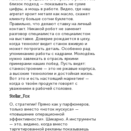
близок подход — показывать не сухие
цифры, а мощь в работе. Видео, где наш
агрегат кроит металл как масло, скажет
клиенту больше сотни буклетов.
Правильно, что делают ставку на личный
контакт. Никакой робот не заменит
разговор специалиста со специалистом
на выставке. Доверие рождается в цеху,
когда технолог видит станок вживую и
может потрогать деталь. Особенно рад
упоминанию работы с кадрами. Молодёжь
нужно завлекать в отрасль яркими
примерами наших побед. Пусть видят:
станкостроение — это не ржавые корпуса,
а высокие технологии и достойная жизнь.
Вот это и есть настоящий маркетинг —
когда о твоём продукте говорят с
уважением в рабочей столовке.
Stellar_Fox
О, стратегии! Прямо как у парфюмеров,
только вместо «ноток мускуса» —
«повышение операционной
эффективности». Шикарно. А инструменты
— это, видимо, когда вместо
таргетированной рекламы показываешь