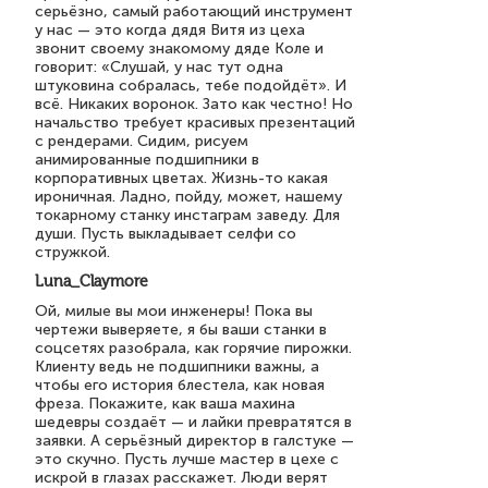
серьёзно, самый работающий инструмент
у нас — это когда дядя Витя из цеха
звонит своему знакомому дяде Коле и
говорит: «Слушай, у нас тут одна
штуковина собралась, тебе подойдёт». И
всё. Никаких воронок. Зато как честно! Но
начальство требует красивых презентаций
с рендерами. Сидим, рисуем
анимированные подшипники в
корпоративных цветах. Жизнь-то какая
ироничная. Ладно, пойду, может, нашему
токарному станку инстаграм заведу. Для
души. Пусть выкладывает селфи со
стружкой.
Luna_Claymore
Ой, милые вы мои инженеры! Пока вы
чертежи выверяете, я бы ваши станки в
соцсетях разобрала, как горячие пирожки.
Клиенту ведь не подшипники важны, а
чтобы его история блестела, как новая
фреза. Покажите, как ваша махина
шедевры создаёт — и лайки превратятся в
заявки. А серьёзный директор в галстуке —
это скучно. Пусть лучше мастер в цехе с
искрой в глазах расскажет. Люди верят