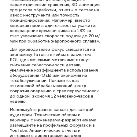
параметрические сравнения, 3D-анимации
процессов обработки, отчеты о тестах на
износ инструмента или точность
позиционирования. Например, вместо
«высокая производительность» укажите:
«сокращение времени цикла на 18% за
счет увеличения скорости подачи до 20 м/
мин при обработке жаропрочного сплава».
Для руководителей фокус смещается на
экономику. Готовьте кейсы с расчетом
ROI, где ключевыми метриками станут
снижение себестоимости детали,
увеличение коэффициента использования
оборудования (OEE) или экономия на
техобслуживании. Покажите, как
пятиосевой обрабатывающий центр
сократил операцию с трех переустановок
до одной, экономя 12 человеко-часов в
неделю.
Используйте разные каналы для каждой
аудитории. Технические обзоры и
вебинары с инженерами-разработчиками
размещайте на профильных форумах и в
YouTube. Аналитические отчеты и
интервью с директорами заводов-