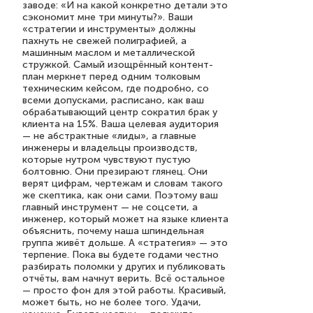
заводе: «И на какой конкретно детали это
сэкономит мне три минуты?». Ваши
«стратегии и инструменты» должны
пахнуть не свежей полиграфией, а
машинным маслом и металлической
стружкой. Самый изощрённый контент-
план меркнет перед одним толковым
техническим кейсом, где подробно, со
всеми допусками, расписано, как ваш
обрабатывающий центр сократил брак у
клиента на 15%. Ваша целевая аудитория
— не абстрактные «лиды», а главные
инженеры и владельцы производств,
которые нутром чувствуют пустую
болтовню. Они презирают глянец. Они
верят цифрам, чертежам и словам такого
же скептика, как они сами. Поэтому ваш
главный инструмент — не соцсети, а
инженер, который может на языке клиента
объяснить, почему наша шпиндельная
группа живёт дольше. А «стратегия» — это
терпение. Пока вы будете годами честно
разбирать поломки у других и публиковать
отчёты, вам начнут верить. Всё остальное
— просто фон для этой работы. Красивый,
может быть, но не более того. Удачи,