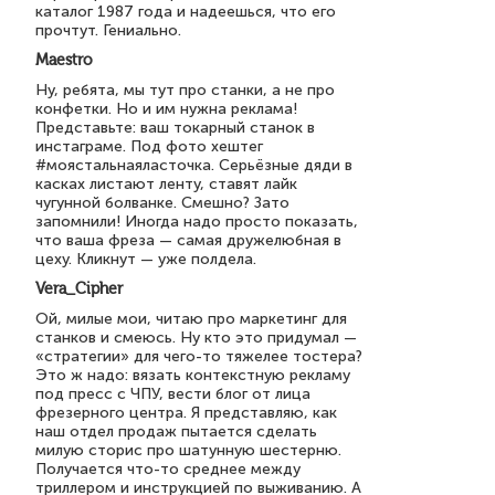
каталог 1987 года и надеешься, что его
прочтут. Гениально.
Maestro
Ну, ребята, мы тут про станки, а не про
конфетки. Но и им нужна реклама!
Представьте: ваш токарный станок в
инстаграме. Под фото хештег
#моястальнаяласточка. Серьёзные дяди в
касках листают ленту, ставят лайк
чугунной болванке. Смешно? Зато
запомнили! Иногда надо просто показать,
что ваша фреза — самая дружелюбная в
цеху. Кликнут — уже полдела.
Vera_Cipher
Ой, милые мои, читаю про маркетинг для
станков и смеюсь. Ну кто это придумал —
«стратегии» для чего-то тяжелее тостера?
Это ж надо: вязать контекстную рекламу
под пресс с ЧПУ, вести блог от лица
фрезерного центра. Я представляю, как
наш отдел продаж пытается сделать
милую сторис про шатунную шестерню.
Получается что-то среднее между
триллером и инструкцией по выживанию. А