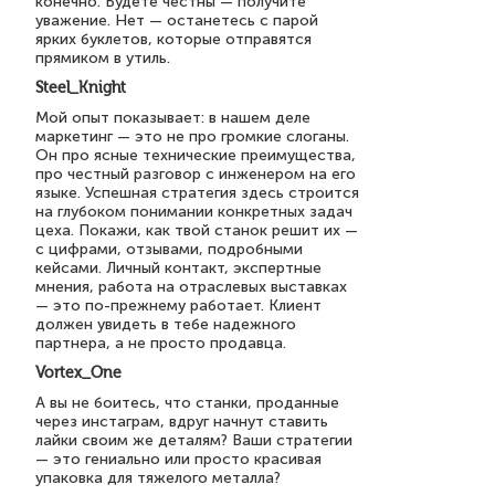
конечно. Будете честны — получите
уважение. Нет — останетесь с парой
ярких буклетов, которые отправятся
прямиком в утиль.
Steel_Knight
Мой опыт показывает: в нашем деле
маркетинг — это не про громкие слоганы.
Он про ясные технические преимущества,
про честный разговор с инженером на его
языке. Успешная стратегия здесь строится
на глубоком понимании конкретных задач
цеха. Покажи, как твой станок решит их —
с цифрами, отзывами, подробными
кейсами. Личный контакт, экспертные
мнения, работа на отраслевых выставках
— это по-прежнему работает. Клиент
должен увидеть в тебе надежного
партнера, а не просто продавца.
Vortex_One
А вы не боитесь, что станки, проданные
через инстаграм, вдруг начнут ставить
лайки своим же деталям? Ваши стратегии
— это гениально или просто красивая
упаковка для тяжелого металла?