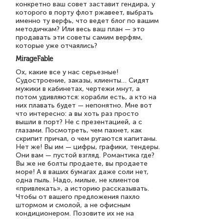
конкретно ваш совет заставит гендира, у
которого в порту флот ржавеет, выбрать
именно ту верфь, что ведет блог по вашим
методичкам? Или весь ваш план — это
продавать эти советы самим верфям,
которые уже отчаялись?
MirageFable
Ох, какие все у нас серьезные!
Судостроение, заказы, клиенты… Сидят
мужики в кабинетах, чертежи мнут, а
потом удивляются: корабли есть, а кто на
них плавать будет — непонятно. Мне вот
что интересно: а вы хоть раз просто
вышли в порт? Не с презентацией, а с
глазами. Посмотреть, чем пахнет, как
скрипит причал, о чем ругаются капитаны.
Нет же! Вы им — цифры, графики, тендеры.
Они вам — пустой взгляд. Романтика где?
Вы же не болты продаете, вы продаете
море! А в ваших бумагах даже соли нет,
одна пыль. Надо, милые, не клиентов
«привлекать», а историю рассказывать.
Чтобы от вашего предложения пахло
штормом и смолой, а не офисным
кондиционером. Позовите их не на