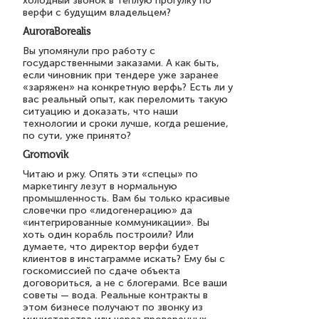
холодный звонок в тёплую прогулку по
верфи с будущим владельцем?
AuroraBorealis
Вы упомянули про работу с
государственными заказами. А как быть,
если чиновник при тендере уже заранее
«заряжен» на конкретную верфь? Есть ли у
вас реальный опыт, как переломить такую
ситуацию и доказать, что наши
технологии и сроки лучше, когда решение,
по сути, уже принято?
Gromovik
Читаю и ржу. Опять эти «спецы» по
маркетингу лезут в нормальную
промышленность. Вам бы только красивые
словечки про «лидогенерацию» да
«интегрированные коммуникации». Вы
хоть один корабль построили? Или
думаете, что директор верфи будет
клиентов в инстаграмме искать? Ему бы с
госкомиссией по сдаче объекта
договориться, а не с блогерами. Все ваши
советы — вода. Реальные контракты в
этом бизнесе получают по звонку из