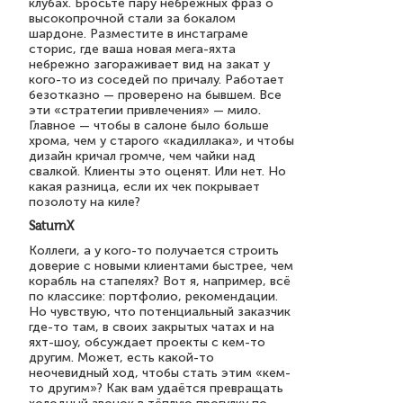
клубах. Бросьте пару небрежных фраз о
высокопрочной стали за бокалом
шардоне. Разместите в инстаграме
сторис, где ваша новая мега-яхта
небрежно загораживает вид на закат у
кого-то из соседей по причалу. Работает
безотказно — проверено на бывшем. Все
эти «стратегии привлечения» — мило.
Главное — чтобы в салоне было больше
хрома, чем у старого «кадиллака», и чтобы
дизайн кричал громче, чем чайки над
свалкой. Клиенты это оценят. Или нет. Но
какая разница, если их чек покрывает
позолоту на киле?
SaturnX
Коллеги, а у кого-то получается строить
доверие с новыми клиентами быстрее, чем
корабль на стапелях? Вот я, например, всё
по классике: портфолио, рекомендации.
Но чувствую, что потенциальный заказчик
где-то там, в своих закрытых чатах и на
яхт-шоу, обсуждает проекты с кем-то
другим. Может, есть какой-то
неочевидный ход, чтобы стать этим «кем-
то другим»? Как вам удаётся превращать