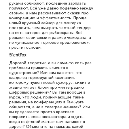
руками собирают, последние зарплаты
получают. Всё уже давно поделено между
своими, а нам рассказывают сказки про
конкуренцию и эффективность. Проще
новый круизный лайнер для олигарха
построить, чем выиграть честный тендер
на пять катеров для рыбоохраны. Всё
решают свои связи и размер чемодана, а
не «уникальное торговое предложение»,
прости господи.
SilentFox
Дорогой теоретик, а вы сами-то хоть раз
пробовали привлечь клиента в
судостроение? Или вам кажется, что
владелец горнорудной компании,
которому нужен новый сухогруз, сидит и
жадно читает блоги про «интеграцию
цифровых решений»? Вы там вообще в
курсе, что люди, принимающие такие
решения, на конференциях в Гамбурге
общаются, а не в телеграм-каналах? Или
вы предлагаете просто красивее
покрасить ковш экскаватора и ждать,
когда нефтяной магнат сам напишет в
директ? Объясните на пальцах: какой