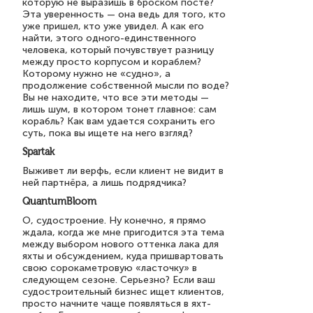
которую не выразишь в броском посте?
Эта уверенность — она ведь для того, кто
уже пришел, кто уже увидел. А как его
найти, этого одного-единственного
человека, который почувствует разницу
между просто корпусом и кораблем?
Которому нужно не «судно», а
продолжение собственной мысли по воде?
Вы не находите, что все эти методы —
лишь шум, в котором тонет главное: сам
корабль? Как вам удается сохранить его
суть, пока вы ищете на него взгляд?
Spartak
Выживет ли верфь, если клиент не видит в
ней партнёра, а лишь подрядчика?
QuantumBloom
О, судостроение. Ну конечно, я прямо
ждала, когда же мне пригодится эта тема
между выбором нового оттенка лака для
яхты и обсуждением, куда пришвартовать
свою сорокаметровую «ласточку» в
следующем сезоне. Серьезно? Если ваш
судостроительный бизнес ищет клиентов,
просто начните чаще появляться в яхт-