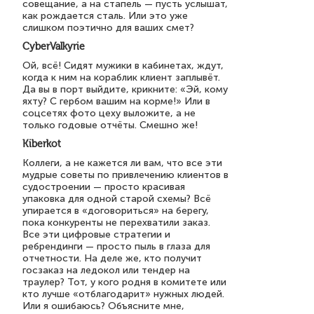
совещание, а на стапель — пусть услышат,
как рождается сталь. Или это уже
слишком поэтично для ваших смет?
CyberValkyrie
Ой, всё! Сидят мужики в кабинетах, ждут,
когда к ним на кораблик клиент заплывёт.
Да вы в порт выйдите, крикните: «Эй, кому
яхту? С гербом вашим на корме!» Или в
соцсетях фото цеху выложите, а не
только годовые отчёты. Смешно же!
Kiberkot
Коллеги, а не кажется ли вам, что все эти
мудрые советы по привлечению клиентов в
судостроении — просто красивая
упаковка для одной старой схемы? Всё
упирается в «договориться» на берегу,
пока конкуренты не перехватили заказ.
Все эти цифровые стратегии и
ребрендинги — просто пыль в глаза для
отчетности. На деле же, кто получит
госзаказ на ледокол или тендер на
траулер? Тот, у кого родня в комитете или
кто лучше «отблагодарит» нужных людей.
Или я ошибаюсь? Объясните мне,