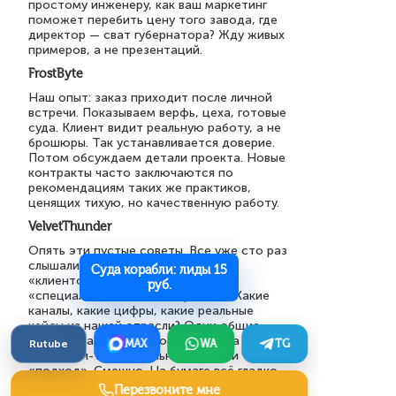
простому инженеру, как ваш маркетинг
поможет перебить цену того завода, где
директор — сват губернатора? Жду живых
примеров, а не презентаций.
FrostByte
Наш опыт: заказ приходит после личной
встречи. Показываем верфь, цеха, готовые
суда. Клиент видит реальную работу, а не
брошюры. Так устанавливается доверие.
Потом обсуждаем детали проекта. Новые
контракты часто заключаются по
рекомендациям таких же практиков,
ценящих тихую, но качественную работу.
VelvetThunder
Опять эти пустые советы. Все уже сто раз
слышали про
Суда корабли: лиды 15
«клиентоориентированность» и
руб.
«специалистов». Где конкретика? Какие
каналы, какие цифры, какие реальные
кейсы из нашей отрасли? Одни общие
слова. У нас верфи простаивают, а вы тут
Rutube
MAX
WA
TG
про какой-то «уникальный опыт» и
«подход». Смешно. На бумаге всё гладко,
а попробуй найди того, кто реально даст
Перезвоните мне