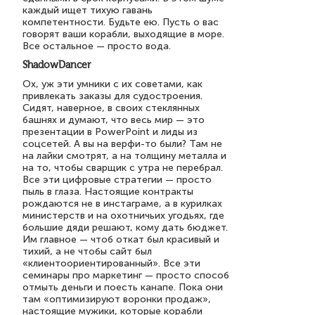
каждый ищет тихую гавань
компетентности. Будьте ею. Пусть о вас
говорят ваши корабли, выходящие в море.
Все остальное — просто вода.
ShadowDancer
Ох, уж эти умники с их советами, как
привлекать заказы для судостроения.
Сидят, наверное, в своих стеклянных
башнях и думают, что весь мир — это
презентации в PowerPoint и лиды из
соцсетей. А вы на верфи-то были? Там не
на лайки смотрят, а на толщину металла и
на то, чтобы сварщик с утра не перебрал.
Все эти цифровые стратегии — просто
пыль в глаза. Настоящие контракты
рождаются не в инстаграме, а в курилках
министерств и на охотничьих угодьях, где
большие дяди решают, кому дать бюджет.
Им главное — чтоб откат был красивый и
тихий, а не чтобы сайт был
«клиентоориентированный». Все эти
семинары про маркетинг — просто способ
отмыть деньги и поесть канапе. Пока они
там «оптимизируют воронки продаж»,
настоящие мужики, которые корабли