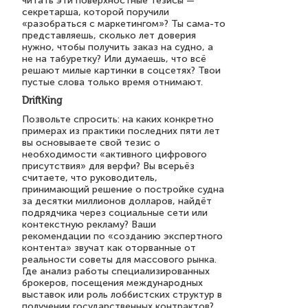
читать эти поверхностные тезисы —
секретарша, которой поручили
«разобраться с маркетингом»? Ты сама-то
представляешь, сколько лет доверия
нужно, чтобы получить заказ на судно, а
не на табуретку? Или думаешь, что всё
решают милые картинки в соцсетях? Твои
пустые слова только время отнимают.
DriftKing
Позвольте спросить: на каких конкретно
примерах из практики последних пяти лет
вы основываете свой тезис о
необходимости «активного цифрового
присутствия» для верфи? Вы всерьёз
считаете, что руководитель,
принимающий решение о постройке судна
за десятки миллионов долларов, найдёт
подрядчика через социальные сети или
контекстную рекламу? Ваши
рекомендации по «созданию экспертного
контента» звучат как оторванные от
реальности советы для массового рынка.
Где анализ работы специализированных
брокеров, посещения международных
выставок или роль лоббистских структур в
получении государственных контрактов?