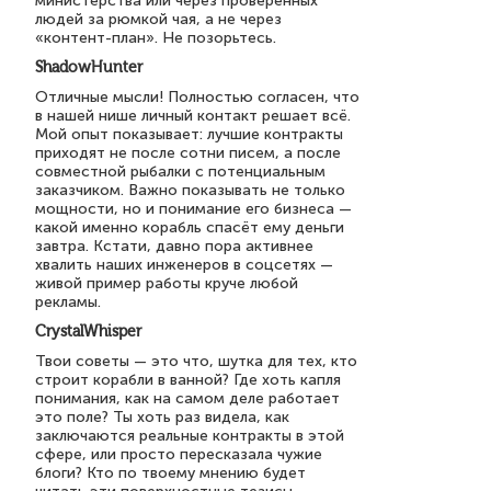
министерства или через проверенных
людей за рюмкой чая, а не через
«контент-план». Не позорьтесь.
ShadowHunter
Отличные мысли! Полностью согласен, что
в нашей нише личный контакт решает всё.
Мой опыт показывает: лучшие контракты
приходят не после сотни писем, а после
совместной рыбалки с потенциальным
заказчиком. Важно показывать не только
мощности, но и понимание его бизнеса —
какой именно корабль спасёт ему деньги
завтра. Кстати, давно пора активнее
хвалить наших инженеров в соцсетях —
живой пример работы круче любой
рекламы.
CrystalWhisper
Твои советы — это что, шутка для тех, кто
строит корабли в ванной? Где хоть капля
понимания, как на самом деле работает
это поле? Ты хоть раз видела, как
заключаются реальные контракты в этой
сфере, или просто пересказала чужие
блоги? Кто по твоему мнению будет