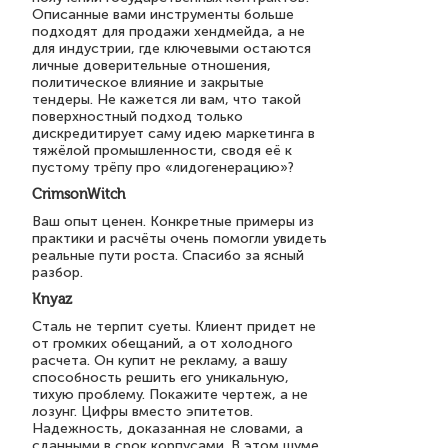
Описанные вами инструменты больше
подходят для продажи хендмейда, а не
для индустрии, где ключевыми остаются
личные доверительные отношения,
политическое влияние и закрытые
тендеры. Не кажется ли вам, что такой
поверхностный подход только
дискредитирует саму идею маркетинга в
тяжёлой промышленности, сводя её к
пустому трёпу про «лидогенерацию»?
CrimsonWitch
Ваш опыт ценен. Конкретные примеры из
практики и расчёты очень помогли увидеть
реальные пути роста. Спасибо за ясный
разбор.
Knyaz
Сталь не терпит суеты. Клиент придет не
от громких обещаний, а от холодного
расчета. Он купит не рекламу, а вашу
способность решить его уникальную,
тихую проблему. Покажите чертеж, а не
лозунг. Цифры вместо эпитетов.
Надежность, доказанная не словами, а
сданными в срок корпусами. В этом шуме