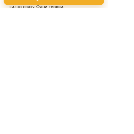
заказ в кризис. Не учат вас жизни в вузах,
видно сразу. Одни теории.
BearGrylls
Твои советы годятся только для
постройки бумажных корабликов?
Полезные статьи
Страхование — маркетинг
страховых услуг