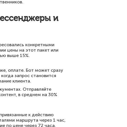
твенников.
мессенджеры и
ересовались конкретными
и цены на этот пакет или
тью выше 15%.
вке, оплате. Бот может сразу
 когда запрос становится
ание клиента.
окументах. Отправляйте
контент, в среднем на 30%
 привязанные к действию
еталями маршрута через 1 час,
е по цене через 72 часа.