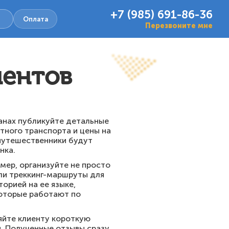
+7 (985) 691-86-36
Оплата
Перезвоните мне
иентов
ранах публикуйте детальные
тного транспорта и цены на
 путешественники будут
нка.
мер, организуйте не просто
ли треккинг-маршруты для
орией на ее языке,
которые работают по
яйте клиенту короткую
й. Полученные отзывы сразу