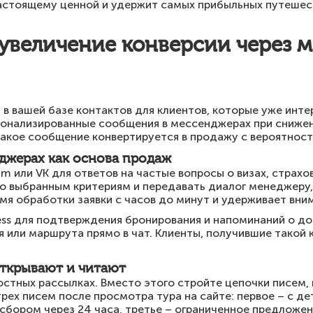
астоящему ценной и удержит самых прибыльных путешес
увеличение конверсии через 
в вашей базе контактов для клиентов, которые уже инт
сонализированные сообщения в мессенджерах при снижени
Такое сообщение конвертируется в продажу с вероятнос
джерах как основа продаж
m или VK для ответов на частые вопросы о визах, страхо
о выбранным критериям и передавать диалог менеджеру,
я обработки заявки с часов до минут и удерживает вним
ess для подтверждения бронирования и напоминаний о д
 или маршрута прямо в чат. Клиенты, получившие такой 
открывают и читают
стных рассылках. Вместо этого стройте цепочки писем,
трех писем после просмотра тура на сайте: первое – с д
 сбором через 24 часа, третье – ограниченное предложени