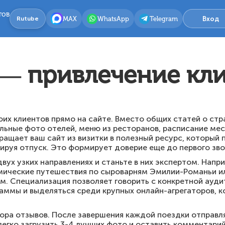
тов
MAX
WhatsApp
Telegram
Вход
Rutube
 — привлечение кл
оих клиентов прямо на сайте. Вместо общих статей о ст
альные фото отелей, меню из ресторанов, расписание мес
ращает ваш сайт из визитки в полезный ресурс, который
нируя отпуск. Это формирует доверие еще до первого зво
ух узких направлениях и станьте в них экспертом. Напри
омические путешествия по сыроварням Эмилии-Романьи и
. Специализация позволяет говорить с конкретной аудит
аммы и выделяться среди крупных онлайн-агрегаторов, 
ора отзывов. После завершения каждой поездки отправл
легко загрузить 3-4 лучших фото и оставить комментари