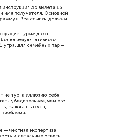
я инструкция до вылета 15
) и имя получателя. Основной
ограмму». Все ссылки должны
«горящие туры» дают
 более результативного
 утра, для семейных пар –
т не тур, а иллюзию себя
гать убедительнее, чем его
ить, жажда статуса,
а проблема.
 — честная экспертиза.
ность и детальные ответы