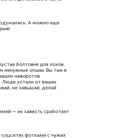
додумалась. А можно еще
рыв!
пустая болтовня для лохов.
им ненужные опции. Вы там в
 ваших наворотов.
. Люди устали от ваших
ывай, не завышай, делай
емей — их зависть сработает
в соцсетях фотками с чужих