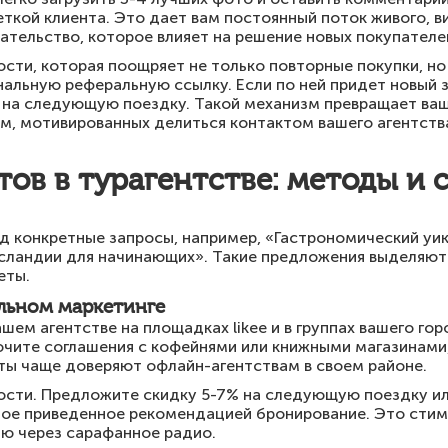
еткой клиента. Это дает вам постоянный поток живого, в
ательство, которое влияет на решение новых покупателе
сти, которая поощряет не только повторные покупки, но
льную реферальную ссылку. Если по ней придет новый з
 на следующую поездку. Такой механизм превращает ваш
м, мотивированных делиться контактом вашего агентств
ов в турагентстве: методы и 
 конкретные запросы, например, «Гастрономический уике
сландии для начинающих». Такие предложения выделяют 
еты.
льном маркетинге
ем агентстве на площадках likee и в группах вашего гор
ючите соглашения с кофейнями или книжными магазинами
ты чаще доверяют офлайн-агентствам в своем районе.
ости. Предложите скидку 5-7% на следующую поездку и
ждое приведенное рекомендацией бронирование. Это сти
ию через сарафанное радио.