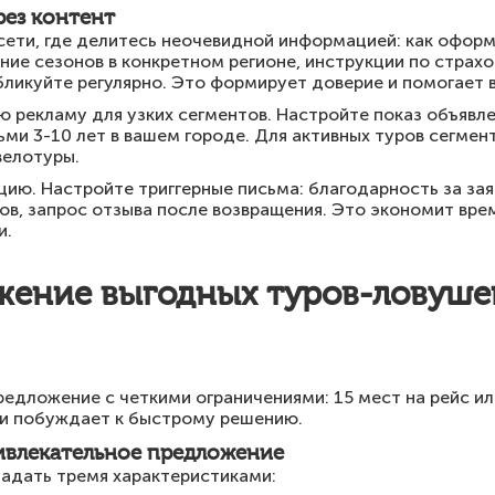
рез контент
сети, где делитесь неочевидной информацией: как оформ
ние сезонов в конкретном регионе, инструкции по страх
ликуйте регулярно. Это формирует доверие и помогает 
 рекламу для узких сегментов. Настройте показ объявле
ми 3-10 лет в вашем городе. Для активных туров сегме
 велотуры.
ю. Настройте триггерные письма: благодарность за зая
ов, запрос отзыва после возвращения. Это экономит вре
и.
жение выгодных туров-ловуше
дложение с четкими ограничениями: 15 мест на рейс ил
 и побуждает к быстрому решению.
ивлекательное предложение
адать тремя характеристиками: