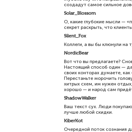
создадут самое сильное дове
Solar_Blossom
О, какие глубокие мысли — «
секрет раскрыть, что клиент
Silent_Fox
Коллеги, а вы бы клюнули на 
NordicBear
Вот что вы предлагаете? Сно
Настоящий способ один — дат
своих конторах думаете, как 
Перестаньте морочить голову
хитрых схем, им нужен отдых,
хорошо — и народ сам придёт.
ShadowWalker
Ваш текст сух. Люди покупаю
лучше любой скидки.
KiberKot
Очередной поток сознания дл