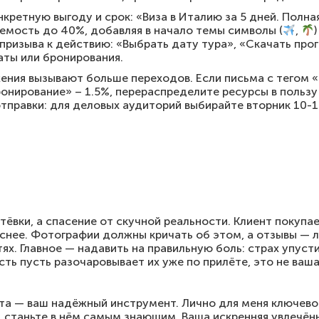
кретную выгоду и срок: «Виза в Италию за 5 дней. Полна
емость до 40%, добавляя в начало темы символы (
,
 призыва к действию: «Выбрать дату тура», «Скачать пр
аты или бронирования.
жения вызывают больше переходов. Если письма с тегом 
ронирование» – 1.5%, перераспределите ресурсы в пользу
тправки: для деловых аудиторий выбирайте вторник 10-11
тёвки, а спасение от скучной реальности. Клиент покупае
снее. Фотографии должны кричать об этом, а отзывы — л
ях. Главное — надавить на правильную боль: страх упуст
сть пусть разочаровывает их уже по прилёте, это не ваш
та — ваш надёжный инструмент. Лично для меня ключевое
, станьте в нём самым знающим. Ваша искренняя увлечён