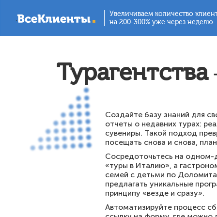
Увеличиваем количество клиен
.
на 200-300% уже через неделю
Турагентства
Создайте базу знаний для св
отчеты о недавних турах: ре
сувениры. Такой подход прев
посещать снова и снова, пла
Сосредоточьтесь на одном-дв
«туры в Италию», а гастрон
семей с детьми по Доломитам
предлагать уникальные прогр
принципу «везде и сразу».
Автоматизируйте процесс сб
ссылку на форму, где можно 