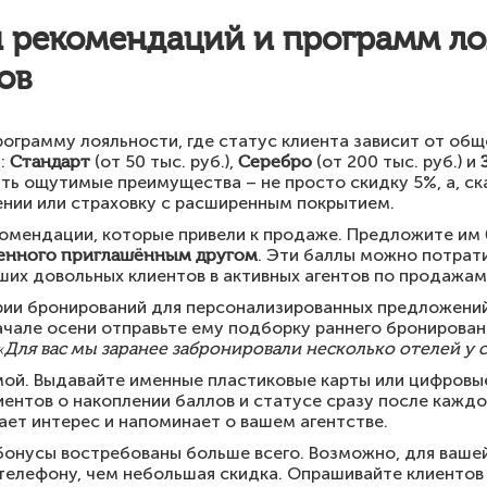
 рекомендаций и программ ло
ов
грамму лояльности, где статус клиента зависит от общ
и:
Стандарт
(от 50 тыс. руб.),
Серебро
(от 200 тыс. руб.) и
ть ощутимые преимущества – не просто скидку 5%, а, ск
ении или страховку с расширенным покрытием.
комендации, которые привели к продаже. Предложите им
ленного приглашённым другом
. Эти баллы можно потрат
их довольных клиентов в активных агентов по продажам
рии бронирований для персонализированных предложений
ачале осени отправьте ему подборку раннего бронирован
«Для вас мы заранее забронировали несколько отелей у 
ой. Выдавайте именные пластиковые карты или цифровы
ентов о накоплении баллов и статусе сразу после каждо
ет интерес и напоминает о вашем агентстве.
 бонусы востребованы больше всего. Возможно, для ваше
елефону, чем небольшая скидка. Опрашивайте клиентов 