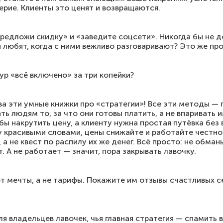
рие. Клиенты это ценят и возвращаются.
предложи скидку» и «заведите соцсети». Никогда бы не 
ы любят, когда с ними вежливо разговаривают? Это же про
тур «всё включено» за три копейки?
ва эти умные книжки про «стратегии»! Все эти методы — 
ь людям то, за что они готовы платить, а не впаривать 
бы накрутить цену, а клиенту нужна простая путёвка без
 красивыми словами, цены снижайте и работайте честно
 а не квест по распилу их же денег. Всё просто: не обман
 А не работает — значит, пора закрывать лавочку.
т мечты, а не тарифы. Покажите им отзывы счастливых с
я владельцев лавочек, чья главная стратегия — спамить 