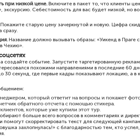
ь при низкой цене.
Включите в пакет то, что клиенты цен
, экскурсию. Себестоимость для вас будет низкой, но 
Покажите старую цену зачеркнутой и новую. Цифра скид
а сразу.
ия.
Название должно вызывать образы: «Уикенд в Праге с
 в Чехию».
соцсетях
 а создайте событие. Запустите таргетированную реклам
тересовался похожими направлениями в последние 60 дне
о 30 секунд, где первые кадры показывают локацию, а в к
общением:
неджером, который ответит на вопросы и покажет фото
 счетчик обратного отсчета с помощью стикера.
клиентов, которые уже купили этот тур.
обирают больше всего вопросов в комментариях и директ
и помогут скорректировать текст для следующей кампан
вушка захлопнулась!» с благодарностью тем, кто успел,
я.