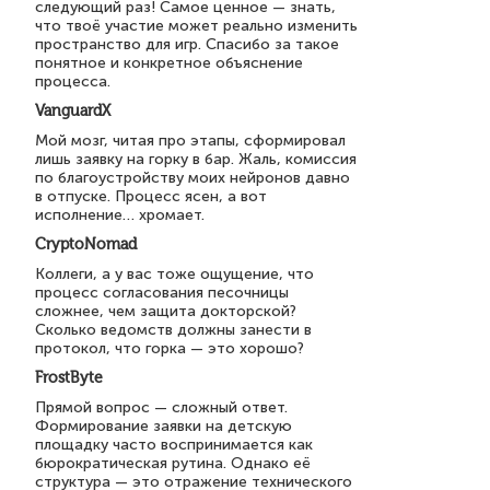
следующий раз! Самое ценное — знать,
что твоё участие может реально изменить
пространство для игр. Спасибо за такое
понятное и конкретное объяснение
процесса.
VanguardX
Мой мозг, читая про этапы, сформировал
лишь заявку на горку в бар. Жаль, комиссия
по благоустройству моих нейронов давно
в отпуске. Процесс ясен, а вот
исполнение… хромает.
CryptoNomad
Коллеги, а у вас тоже ощущение, что
процесс согласования песочницы
сложнее, чем защита докторской?
Сколько ведомств должны занести в
протокол, что горка — это хорошо?
FrostByte
Прямой вопрос — сложный ответ.
Формирование заявки на детскую
площадку часто воспринимается как
бюрократическая рутина. Однако её
структура — это отражение технического