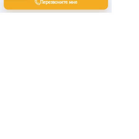
Перезвоните мне
Заявки на системы
водоочистки: как уточнить
анализ воды, расход и
состав оборудования
Клиенты на заборы