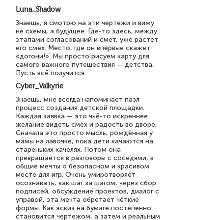
Luna_Shadow
Знаешь, я смотрю на эти чертежи и вижу
не схемы, а будущее. Где-то здесь, между
этапами согласований и смет, уже растёт
его смех. Место, где он впервые скажет
«догони!». Мы просто рисуем карту для
самого важного путешествия — детства.
Пусть всё получится.
Cyber_Valkyrie
Знаешь, мне всегда напоминает пазл
процесс создания детской площадки.
Каждая заявка — это чьё-то искреннее
желание видеть смех и радость во дворе.
Сначала это просто мысль, рождённая у
мамы на лавочке, пока дети качаются на
стареньких качелях. Потом она
превращается в разговоры с соседями, в
общие мечты о безопасном и красивом
месте для игр. Очень умиротворяет
осознавать, как шаг за шагом, через сбор
подписей, обсуждение проектов, диалог с
управой, эта мечта обретает чёткие
формы. Как эскиз на бумаге постепенно
становится чертежом, а затем и реальным