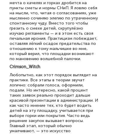
мечта о качелях и горках дробится на
пункты сметы и нормы СНиП. Я ловлю себя
на мысли, что, читая о согласованиях, уже
мысленно сочиняю элегию по утраченному
спонтанному чуду. Вместо того чтобы
грезить о смехе детей, скрупулёзно
изучаю регламенты — и в этом есть своя
печальная ирония. Практицизм побеждает,
оставляя лёгкий осадок предательства по
отношению к тому мальчишке во мне,
который верил, что площадки возникают
по мановению волшебной палочки.
Crimson_Witch
Любопытно, как этот порядок выглядит на
практике. Все этапы в теории звучат
логично: собрали голоса, оформили,
подали. Но интересно, какой процент
таких заявок реально проходит дальше
красивой презентации в администрации. И
как часто мнение тех, кто будет водить
детей на эту площадку, учитывается при
выборе горки или покрытия. Часто ведь
решение закупок вызывает вопросы.
Главный этап, который обычно
умалчивают, — это искусство