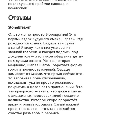
последующего приёмки площадки
комиссией.
Отзывы
StoneBreaker
О, это же не просто бюрократия! Это
первый вздох будущего смеха, чертеж, где
рождаются крылья. Видишь эти сухие
этапы? Я вижу, как в них уже звенит
звонкий голосок, а каждая подпись под
документом — это тихое обещание детям
под лучами заката. Мечта, которая
медленно, шаг за шагом, обретает форму
горки и прочность качелей. Сердце
замирает от мысли, что прямо сейчас кто-
то заполняет поле «пожелания»,
вкладывая туда не просто резиновое
покрытие, а целое лето приключений. Это
так прекрасно — знать, что даже в самых
официальных процессах живёт семечко
волшебства, которое скоро прорастёт
ярким игровым городком. Самый важный
проект на свете — тот, где создаётся
счастье размером с ребёнка.