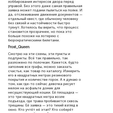
лоббирования интересов двора перед
управой. Без этого даже самая правильная
заявка может годами пылиться на полке. И
да, отслеживание движения документов —
отдельный квест, где обычному человеку
без связей и настойчивости быстро
тухнут. Хотелось бы верить, что процесс
становится прозрачнее, но пока это
больше похоже на лотерею с
бюрократическими билетами.
Frost_Queen
Смотрю на эти схемы, эти пункты и
подпункты. Всё так правильно, так
разложено по полочкам. Кажется, будто
заполнив все графы, можно заказать
счастье, как товар по каталогу. Измерить
его в квадратных метрах резинового
покрытия и количестве горок. А я думаю о
том, как где-то сейчас девочка рисует
мелом на асфальте домик для
несуществующей кошки. Её площадка —
это три квадратных метра возле
подъезда, где трава пробивается сквозь
трещины. Её заявка — это тихий взгляд в
окно. Кто учтёт её этап? Кто соберёт