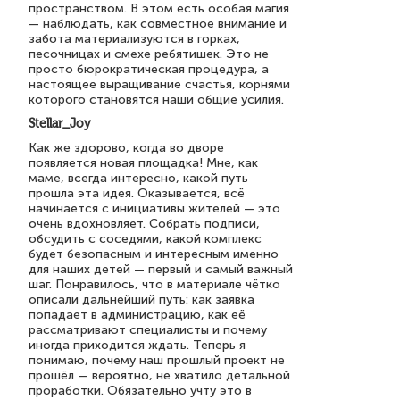
пространством. В этом есть особая магия
— наблюдать, как совместное внимание и
забота материализуются в горках,
песочницах и смехе ребятишек. Это не
просто бюрократическая процедура, а
настоящее выращивание счастья, корнями
которого становятся наши общие усилия.
Stellar_Joy
Как же здорово, когда во дворе
появляется новая площадка! Мне, как
маме, всегда интересно, какой путь
прошла эта идея. Оказывается, всё
начинается с инициативы жителей — это
очень вдохновляет. Собрать подписи,
обсудить с соседями, какой комплекс
будет безопасным и интересным именно
для наших детей — первый и самый важный
шаг. Понравилось, что в материале чётко
описали дальнейший путь: как заявка
попадает в администрацию, как её
рассматривают специалисты и почему
иногда приходится ждать. Теперь я
понимаю, почему наш прошлый проект не
прошёл — вероятно, не хватило детальной
проработки. Обязательно учту это в