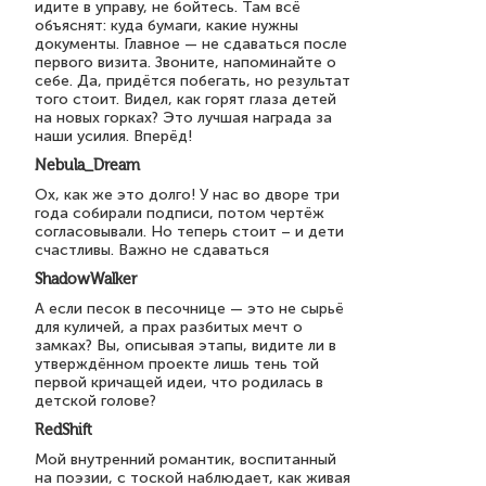
идите в управу, не бойтесь. Там всё
объяснят: куда бумаги, какие нужны
документы. Главное — не сдаваться после
первого визита. Звоните, напоминайте о
себе. Да, придётся побегать, но результат
того стоит. Видел, как горят глаза детей
на новых горках? Это лучшая награда за
наши усилия. Вперёд!
Nebula_Dream
Ох, как же это долго! У нас во дворе три
года собирали подписи, потом чертёж
согласовывали. Но теперь стоит – и дети
счастливы. Важно не сдаваться
ShadowWalker
А если песок в песочнице — это не сырьё
для куличей, а прах разбитых мечт о
замках? Вы, описывая этапы, видите ли в
утверждённом проекте лишь тень той
первой кричащей идеи, что родилась в
детской голове?
RedShift
Мой внутренний романтик, воспитанный
на поэзии, с тоской наблюдает, как живая