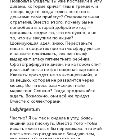
Позвольте угадать: вы уже поставили в углу
диваны, которые кричат «мы в тренде», и
теперь ждёте, когда толпы эстетов с
деньгами сами прибегут? Очаровательная
стратегия. Вместо этого, почему бы не
попробовать старый добрый метод —
продавать людям то, что им нужно, а не
то, что вы закупили по акции?
Шокирующая идея, знаю. Перестаньте
писать в соцсетях про «атмосферу уюта»
и начните показывать, как ваш шкаф
выдержит атаку пятилетнего ребёнка.
Сфотографируйте диван, на котором спит
реальный кот, а не фотошопная картинка.
Клиенты приходят не за «концепцией», а
за вещью, которая не развалится через
месяц. Вот и весь ваш «секретный»
маркетинг. Сложно? Тогда продолжайте
ждать. Возможно, они всё же придут.
Вместе с коллекторами.
LadyArgentum
Честно? Я бы так и сидела в углу, боясь
лишний раз пискнуть. Вместо того чтобы
искать клиентов, я бы переживала, что мой
пост кого-то раздражает. Завидую тем,