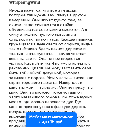
WhisperingWind
Иногда кажется, что все эти люди,
которые так нужны вам, живут в другом
измерении. Они шумят где-то там, за
окном, легко сбиваются в стайки,
обмениваются советами и смеются. А я
сижу в тишине пустого магазина и
слушаю, как тикают часы. Каждая пылинка,
кружащаяся в луче света от софита, видна
так отчётливо. Здесь пахнет деревом и
тканью, и эта пустота — самая честная
вещь на свете. Она не притворяется
уютом. Как найти их? Я не умею кричать с
рекламных щитов. Не могу заставить себя
быть той бойкой девушкой, которая
зазывает с порога. Мои мысли — тихие, как
скрип хорошего паркета. Наверное, и
клиенты мои — такие же. Они не придут на
крик. Они, возможно, тоже устали от
этого навязчивого гомона. Им тоже нужно
место, где можно перевести дух. Где
можно прикоснуться к фактуре дерева,
почувствовать его тепло и вес, не
выслушивая восторженный поток слов
Мебельных магазинов:
продавца. Может, их и не нужно искать в
лиды 15 руб.
привычном смысле. Может, нужно просто