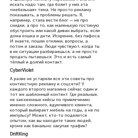
искать надо там, где болит у них эта
«мебельная» тема. Не просто рекламу
показывать, а проблемы решать. Я,
например, стала вести блог — не про
скидки, а про то, как маленькую гостиную
обустроить или какой диван выбрать, если
дома кошка и дети. Искренне, без пафоса.
И знаете, пошли отклики, вопросы, а
потом и заказы. Люди чувствуют, когда ты
в их ситуации разбираешься, а не просто
продать пытаешься. Это и есть самый
тёплый и долгий контакт.
CyberViolet
А разве не устарели все эти советы про
контекстную рекламу и соцсети? У
каждого второго магазина сейчас один и
тот же шаблонный контент. Где реальные,
не заезженные кейсы по привлечению
именно сложного, вдумчивого клиента,
который выбирает мебель на годы, а не по
импульсу? Может, кто-то поделится
опытом, как вы находите таких людей,
кроме как банально закупая трафик?
DriftKing