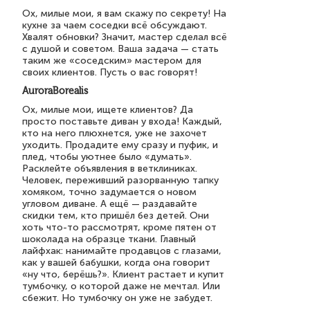
Ох, милые мои, я вам скажу по секрету! На
кухне за чаем соседки всё обсуждают.
Хвалят обновки? Значит, мастер сделал всё
с душой и советом. Ваша задача — стать
таким же «соседским» мастером для
своих клиентов. Пусть о вас говорят!
AuroraBorealis
Ох, милые мои, ищете клиентов? Да
просто поставьте диван у входа! Каждый,
кто на него плюхнется, уже не захочет
уходить. Продадите ему сразу и пуфик, и
плед, чтобы уютнее было «думать».
Расклейте объявления в ветклиниках.
Человек, переживший разорванную тапку
хомяком, точно задумается о новом
угловом диване. А ещё — раздавайте
скидки тем, кто пришёл без детей. Они
хоть что-то рассмотрят, кроме пятен от
шоколада на образце ткани. Главный
лайфхак: нанимайте продавцов с глазами,
как у вашей бабушки, когда она говорит
«ну что, берёшь?». Клиент растает и купит
тумбочку, о которой даже не мечтал. Или
сбежит. Но тумбочку он уже не забудет.