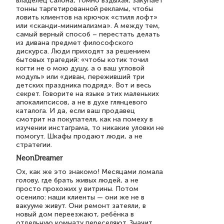
владелец салона, томно вздыхая, закупает
тонны таргетированной рекламы, чтобы
ловить клиентов на крючок «стиля лофт»
или «сканди-минимализма». А между тем,
самый верный способ – перестать делать
из дивана предмет философского
дискурса. Люди приходят за решением
бытовых трагедий: «чтобы котик точил
когти не о мою душу, а о ваш угловой
модуль» или «диван, переживший три
детских праздника подряд». Вот и весь
секрет. Говорите на языке этих маленьких
апокалипсисов, а не в духе глянцевого
каталога. И да, если ваш продавец
смотрит на покупателя, как на помеху в
изучении инстаграма, то никакие уловки не
помогут. Шкафы продают люди, а не
стратегии.
NeonDreamer
Ох, как же это знакомо! Месяцами ломала
голову, где брать живых людей, а не
просто прохожих у витрины. Потом
осенило: наши клиенты — они же не в
вакууме живут. Они ремонт затеяли, в
новый дом переезжают, ребёнка в
отдельную комнату переселяют. Значит,