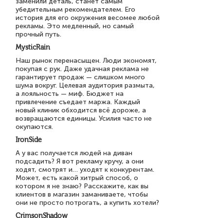
заменили деталь, станет самым
убедительным рекомендателем. Его
история для его окружения весомее любой
рекламы. Это медленный, но самый
прочный путь.
MysticRain
Наш рынок перенасыщен. Люди экономят,
покупая с рук. Даже удачная реклама не
гарантирует продаж — слишком много
шума вокруг. Целевая аудитория размыта,
а лояльность — миф. Бюджет на
привлечение съедает маржа. Каждый
новый клиник обходится всё дороже, а
возвращаются единицы. Усилия часто не
окупаются.
IronSide
А у вас получается людей на диван
подсадить? Я вот рекламу кручу, а они
ходят, смотрят и… уходят к конкурентам.
Может, есть какой хитрый способ, о
котором я не знаю? Расскажите, как вы
клиентов в магазин заманиваете, чтобы
они не просто потрогать, а купить хотели?
CrimsonShadow