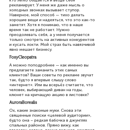
кто легко общается и везде себя
рекламирует. У меня же даже мысль о
холодных звонках вызывает ступор.
Наверное, мой способ — тихо делать
хорошие вещи и надеяться, что это как-то
заметят. Хотя я понимаю, что в наше
время так не работает. Нужно
преодолевать себя, а у меня получается
только смотреть на активных конкурентов
и кусать локти. Мой страх быть навязчивой
явно мешает бизнесу.
FoxyCleopatra
А можно поподробнее — как именно вы
предлагаете заманить этих самых
клиентов? Ваши советы по рекламе звучат
так, будто я впервые слышу слово
«интернет». Или вы всерьёз считаете, что
человек, выбирающий диван на годы,
клюнет на кричащую акцию в листовке?
AuroraBorealis
Ох, какие знакомые муки. Снова эти
священные поиски «целевой аудитории»,
будто она – редкая бабочка в джунглях
спальных районов. Прямо вижу, как