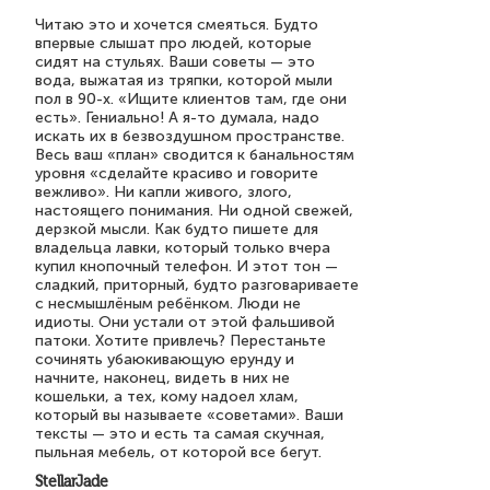
Читаю это и хочется смеяться. Будто
впервые слышат про людей, которые
сидят на стульях. Ваши советы — это
вода, выжатая из тряпки, которой мыли
пол в 90-х. «Ищите клиентов там, где они
есть». Гениально! А я-то думала, надо
искать их в безвоздушном пространстве.
Весь ваш «план» сводится к банальностям
уровня «сделайте красиво и говорите
вежливо». Ни капли живого, злого,
настоящего понимания. Ни одной свежей,
дерзкой мысли. Как будто пишете для
владельца лавки, который только вчера
купил кнопочный телефон. И этот тон —
сладкий, приторный, будто разговариваете
с несмышлёным ребёнком. Люди не
идиоты. Они устали от этой фальшивой
патоки. Хотите привлечь? Перестаньте
сочинять убаюкивающую ерунду и
начните, наконец, видеть в них не
кошельки, а тех, кому надоел хлам,
который вы называете «советами». Ваши
тексты — это и есть та самая скучная,
пыльная мебель, от которой все бегут.
StellarJade