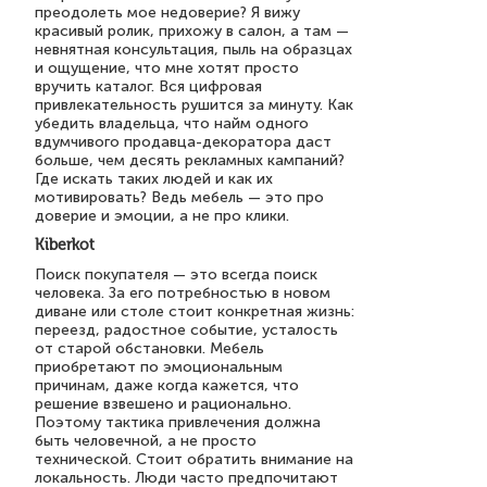
преодолеть мое недоверие? Я вижу
красивый ролик, прихожу в салон, а там —
невнятная консультация, пыль на образцах
и ощущение, что мне хотят просто
вручить каталог. Вся цифровая
привлекательность рушится за минуту. Как
убедить владельца, что найм одного
вдумчивого продавца-декоратора даст
больше, чем десять рекламных кампаний?
Где искать таких людей и как их
мотивировать? Ведь мебель — это про
доверие и эмоции, а не про клики.
Kiberkot
Поиск покупателя — это всегда поиск
человека. За его потребностью в новом
диване или столе стоит конкретная жизнь:
переезд, радостное событие, усталость
от старой обстановки. Мебель
приобретают по эмоциональным
причинам, даже когда кажется, что
решение взвешено и рационально.
Поэтому тактика привлечения должна
быть человечной, а не просто
технической. Стоит обратить внимание на
локальность. Люди часто предпочитают