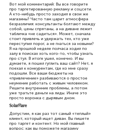
Вот мой комментарий: Вы все говорите
про таргетированную рекламу и соцсети.
А кто-нибудь просто заходил в свои же
магазины? Часто там царит атмосфера
безразличия: консультанты болтают между
собой, цены спрятаны, а на диване лежит
табличка «не садиться». Может, сначала
стоит привлечь и удержать тех, кто уже
переступил порог, а не гнаться за новыми?
Я на прошлой неделе полчаса ходил по
залу в поисках хоть кого-то, чтобы узнать
про стул. В итоге ушел, конечно. И вы
думаете, я пошел гуглить ваш сайт? Нет, я
поехал к конкурентам, где ко мне сразу
подошли. Все ваши бюджеты на
«привлечение» разбиваются о простое
неумение работать с живым человеком.
Решите внутренние проблемы, а потом
уже тратьте деньги на лиды. Иначе это
просто воронка с дырявым дном.
SolarFlare
Допустим, я как раз тот самый «теплый»
клиент, который ищет диван. Вы пишете
про таргет и контент. Но мой главный
вопрос: как вы поможете магазину