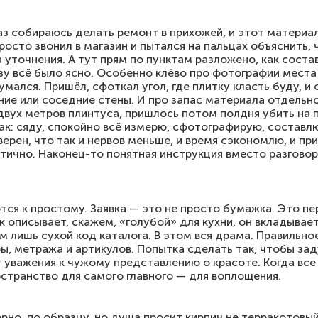
раз собираюсь делать ремонт в прихожей, и этот материал
просто звонил в магазин и пытался на пальцах объяснить, 
 уточнения. А тут прям по пунктам разложено, как соста
зу всё было ясно. Особенно клёво про фотографии места 
мался. Пришёл, сфоткал угол, где плитку класть буду, и с
ие или соседние стены. И про запас материала отдельно
двух метров плинтуса, пришлось потом полдня убить на п
ак: сяду, спокойно всё измерю, сфотографирую, составл
ерен, что так и нервов меньше, и время сэкономлю, и пр
ктично. Наконец-то понятная инструкция вместо разговоро
ся к простому. Заявка — это не просто бумажка. Это пе
 описывает, скажем, «голубой» для кухни, он вкладывает
м лишь сухой код каталога. В этом вся драма. Правильн
ры, метража и артикулов. Попытка сделать так, чтобы за
т уважения к чужому представлению о красоте. Когда все
странство для самого главного — для воплощения.
верно, по образцу, но душа просит кирпич не терракотовы