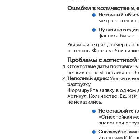
Ошибки в количестве и 
Неточный объем
метраж стен и п
Путаница в един
фасовка бывает 
Указывайте цвет, номер парт
оттенков. Фраза «обои синие
Проблемы с логистикой 
Отсутствие даты поставки:
За
четкий срок: «Поставка необх
Неполный адрес:
Укажите ном
разгрузку.
Формируйте заявку в одном д
Артикул, Количество, Ед. изм
не исказились.
Не оставляйте 
«Огнестойкая м
аналог при отсу
Согласуйте заме
Ивановым И.И. п