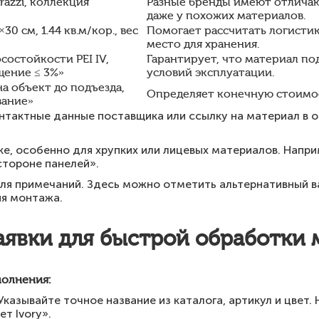
razzi, коллекция
Разные бренды имеют отличаю
даже у похожих материалов.
30 см, 1.44 кв.м/кор., вес
Помогает рассчитать логистик
место для хранения.
состойкости PEI IV,
Гарантирует, что материал по
ение ≤ 3%»
условий эксплуатации.
на объект до подъезда,
Определяет конечную стоимост
вание»
нтактные данные поставщика или ссылку на материал в 
е, особенно для хрупких или лицевых материалов. Наприм
стороне панелей».
ля примечаний. Здесь можно отметить альтернативный в
ия монтажа.
аявки для быстрой обработки
полнения:
Указывайте точное название из каталога, артикул и цвет.
ет Ivory».