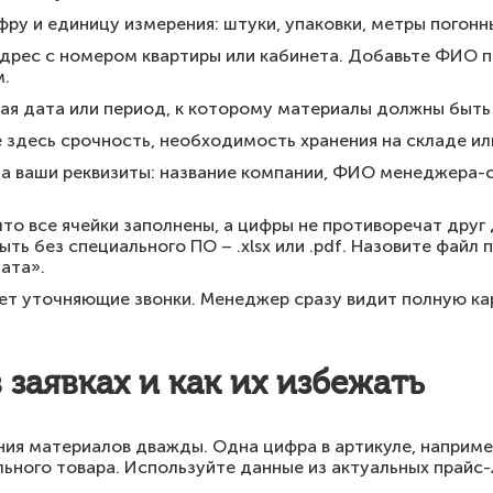
ру и единицу измерения: штуки, упаковки, метры погонн
дрес с номером квартиры или кабинета. Добавьте ФИО п
м.
ая дата или период, к которому материалы должны быть 
здесь срочность, необходимость хранения на складе или
а ваши реквизиты: название компании, ФИО менеджера-с
что все ячейки заполнены, а цифры не противоречат друг 
ть без специального ПО – .xlsx или .pdf. Назовите файл 
ата».
ет уточняющие звонки. Менеджер сразу видит полную ка
заявках и как их избежать
ния материалов дважды. Одна цифра в артикуле, наприме
льного товара. Используйте данные из актуальных прайс