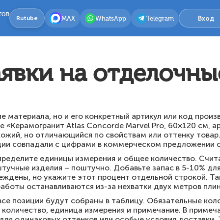
тов
MAX
WhatsApp
Telegram
Вход
Rutube
аявки на отделочн
ие материала, но и его конкретный артикул или код прои
 «Керамогранит Atlas Concorde Marvel Pro, 60×120 см, ар
ожий, но отличающийся по свойствам или оттенку товар.
ции совпадали с цифрами в коммерческом предложении о
определите единицы измерения и общее количество. Счит
 штучные изделия – поштучно. Добавьте запас в 5-10% дл
еждены, но укажите этот процент отдельной строкой. Т
 работы останавливаются из-за нехватки двух метров пли
се позиции будут собраны в таблицу. Обязательные коло
, количество, единица измерения и примечание. В примеч
для одинаковых оттенков или особые условия доставки.