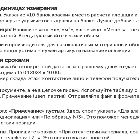
единицах измерения
:
Указание «10 банок краски» вместо расчета площади и
роверьте укрывистость краски на банке. Лучше добавить 
ицах:
Напишите «кг», «л», «м²», «шт.» явно. «Мешок» – не
разной. Всегда указывайте вес или объем.
ии и производителя для лакокрасочных материалов и обо
» недопустима – нужен артикул и название коллекции.
и сроками
явка без конкретной даты «к завтрашнему дню» создает
одима 15.04.2024 к 10:00».
ер склада, этаж, контактное лицо и телефон получателя
окументе, а не в цепочке писем. Используйте таблицу с
., Примечание (цвет, партия). Отправляйте файл в формат
поле «Примечание» пустым:
Здесь стоит указать «Для вл
одификация» или «По образцу №3». Это поможет менед
тствии позиции.
ны:
Пропишите в заявке: «При отсутствии материала, сог
о телефону +7…». Это предотвратит простой.