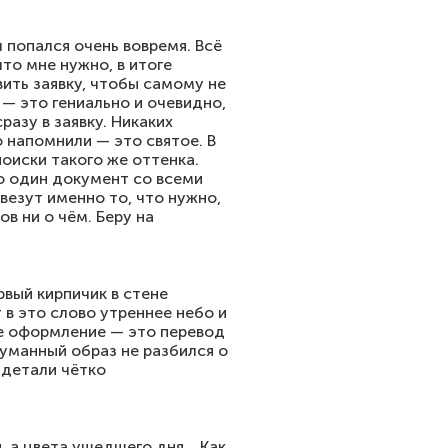
 попался очень вовремя. Всё
что мне нужно, в итоге
вить заявку, чтобы самому не
— это гениально и очевидно,
разу в заявку. Никаких
 напомнили — это святое. В
оиски такого же оттенка.
ю один документ со всеми
ивезут именно то, что нужно,
в ни о чём. Беру на
рвый кирпичик в стене
 в это слово утреннее небо и
ое оформление — это перевод
думанный образ не разбился о
 детали чётко
й, а цвета ушедшего дня… Как