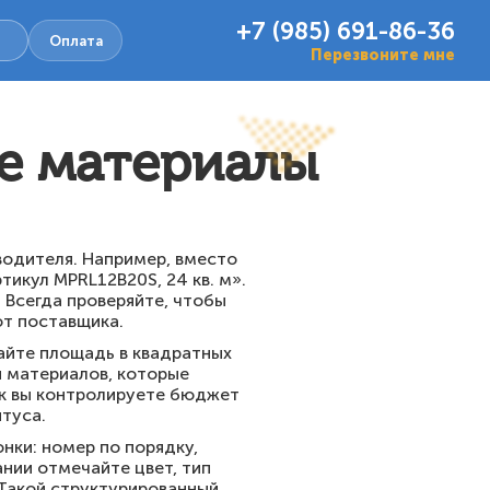
+7 (985) 691-86-36
Оплата
Перезвоните мне
ые материалы
зводителя. Например, вместо
тикул MPRL12B20S, 24 кв. м».
 Всегда проверяйте, чтобы
т поставщика.
айте площадь в квадратных
я материалов, которые
ак вы контролируете бюджет
нтуса.
нки: номер по порядку,
ании отмечайте цвет, тип
 Такой структурированный