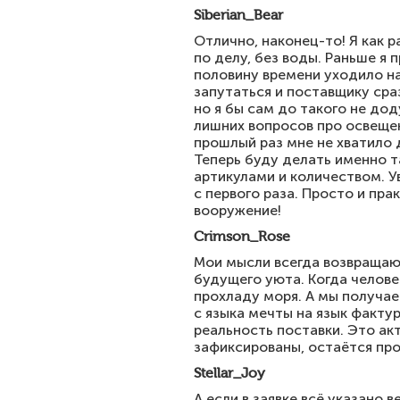
Siberian_Bear
Отлично, наконец-то! Я как 
по делу, без воды. Раньше я 
половину времени уходило на
запутаться и поставщику сра
но я бы сам до такого не доду
лишних вопросов про освещен
прошлый раз мне не хватило 
Теперь буду делать именно т
артикулами и количеством. Ув
с первого раза. Просто и пра
вооружение!
Crimson_Rose
Мои мысли всегда возвращают
будущего уюта. Когда человек
прохладу моря. А мы получае
с языка мечты на язык факту
реальность поставки. Это ак
зафиксированы, остаётся про
Stellar_Joy
А если в заявке всё указано 