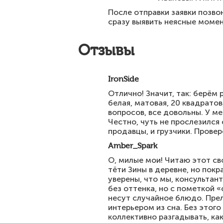
После отправки заявки позв
сразу выявить неясные момен
Отзывы
IronSide
Отлично! Значит, так: берём 
белая, матовая, 20 квадратов
вопросов, все довольны. У ме
Честно, чуть не прослезился 
продавцы, и грузчики. Провер
Amber_Spark
О, милые мои! Читаю этот сво
тёти Зины в деревне, но пок
уверены, что мы, консультан
без оттенка, но с пометкой 
несут случайное блюдо. Прел
интерьером из сна. Без этог
коллективно разгадывать, ка