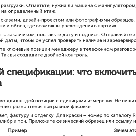
 разгрузки. Отметьте, нужна ли машина с манипулятором,
 на определенный этаж.
 эскизами, дизайн-проектом или фотографиями образцов.
ки и обоев, где возможны расхождения в партиях.
 с заказчиком, поставьте дату и подпись. Отправляйте
ой даты, чтобы он успел проверить наличие и зарезервиро
те ключевые позиции менеджеру в телефонном разговоре
 Так вы создадите двойной контроль.
й спецификации: что включит
а
о для каждой позиции с единицами измерения. Не пишит
чает разночтения при разной фасовке.
т, фактуру и отделку. Для краски – номер по каталогу R
калибр и тон. Приложите физический образец или ссылку н
Пример
Зачем эт