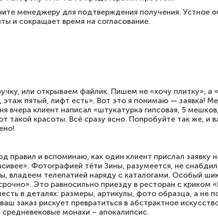
оните менеджеру для подтверждения получения. Устное 
ты и сокращает время на согласование.
ручку, или открываем файлик. Пишем не «хочу плитку», а 
, этаж пятый, лифт есть». Вот это я понимаю — заявка! 
ня вчера клиент написал «штукатурка гипсовая, 5 мешков
от такой красоты. Всё сразу ясно. Попробуйте так же, и 
ено!
д правил и вспоминаю, как один клиент прислал заявку на
расивее». Фотографией тёти Зины, разумеется, не снабдил
ты, владеем телепатией наряду с каталогами. Особый шик
«срочно». Это равносильно приезду в ресторан с криком «
есть в деталях: размеры, артикулы, фото образца, а не п
о ваш заказ рискует превратиться в абстрактное искусств
к средневековые монахи – апокалипсис.