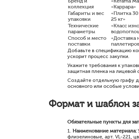
Бренд и
«Kerama Ma
коллекция
«Каррара»
Габариты и вес
«Плитка 30×
упаковки
25 кг»
Технические
«Класс изно
параметры
водопоглощ
Способ и место
«Доставка 
поставки
паллетиро
Добавьте в спецификацию ко
ускорит процесс закупки.
Укажите требования к упаковк
защитная пленка на лицевой 
Создайте отдельную графу д
основного или особые услов
Формат и шаблон з
Обязательные пункты для за
1.
Наименование материала:
флизелиновые, арт. VL-221, цв