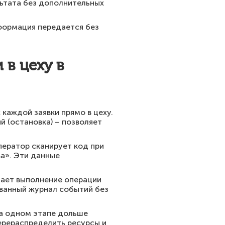
льтата без дополнительных
формация передается без
 в цеху в
каждой заявки прямо в цеху.
й (остановка) – позволяет
ператор сканирует код при
ва». Эти данные
дает выполнение операции
ованный журнал событий без
на одном этапе дольше
ерераспределить ресурсы и