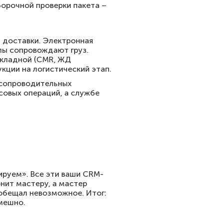
борочной проверки пакета –
 доставки. Электронная
алы сопровождают груз.
акладной (CMR, ЖД
кции на логистический этап.
а сопроводительных
совых операций, а службе
ируем». Все эти ваши CRM-
нит мастеру, а мастер
ообещал невозможное. Итог:
Смешно.