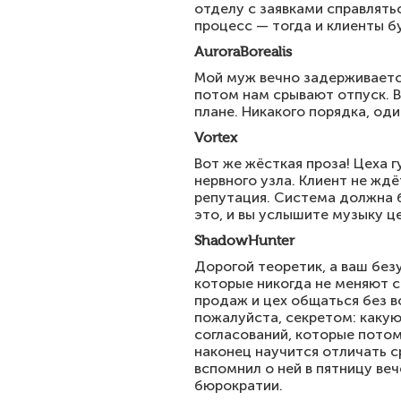
отделу с заявками справлятьс
процесс — тогда и клиенты б
AuroraBorealis
Мой муж вечно задерживается 
потом нам срывают отпуск. В
плане. Никакого порядка, оди
Vortex
Вот же жёсткая проза! Цеха г
нервного узла. Клиент не ждё
репутация. Система должна б
это, и вы услышите музыку ц
ShadowHunter
Дорогой теоретик, а ваш без
которые никогда не меняют с
продаж и цех общаться без во
пожалуйста, секретом: каку
согласований, которые потом 
наконец научится отличать с
вспомнил о ней в пятницу ве
бюрократии.