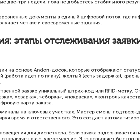
е две-три недели, пока не добьетесь стабильного резу
зрозненные документы в единый цифровой поток, где ин
олучает четкие и своевременные задания.
я: этапы отслеживания заявки
ии на основе Andon-досок, которые отображают статус 
 (работа идет по плану), желтый (есть задержка), красны
.
венной заявке уникальный штрих-код или RFID-метку. О
зка», «сварка», «сборка», «покраска», «контроль качест
фровую карту заказа.
рминалы на ключевых участках. Мастер смены подтверж
ируя время и ответственного. Это создает автоматизир
повещения для диспетчера. Если заявка задерживается 
а отправляет push-уведомление. Это позволяет быстро п