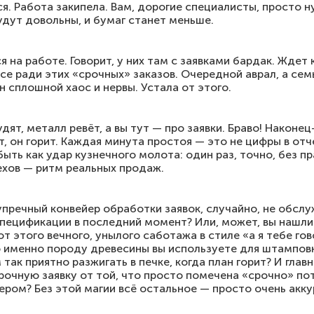
я. Работа закипела. Вам, дорогие специалисты, просто н
удут довольны, и бумаг станет меньше.
на работе. Говорит, у них там с заявками бардак. Ждет 
се ради этих «срочных» заказов. Очередной аврал, а семь
н сплошной хаос и нервы. Устала от этого.
удят, металл ревёт, а вы тут — про заявки. Браво! Наконе
т, он горит. Каждая минута простоя — это не цифры в отч
ыть как удар кузнечного молота: один раз, точно, без пр
ехов — ритм реальных продаж.
упречный конвейер обработки заявок, случайно, не обсл
пецификации в последний момент? Или, может, вы нашли
т этого вечного, унылого саботажа в стиле «а я тебе го
ю именно породу древесины вы используете для штампов
так приятно разжигать в печке, когда план горит? И глав
рочную заявку от той, что просто помечена «срочно» п
чером? Без этой магии всё остальное — просто очень акк