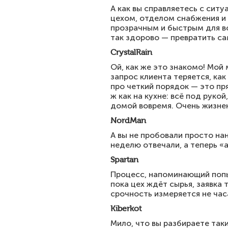
А как вы справляетесь с сит
цехом, отделом снабжения и
прозрачным и быстрым для вс
так здорово — превратить с
CrystalRain
Ой, как же это знакомо! Мой 
запрос клиента теряется, ка
про четкий порядок — это пр
ж как на кухне: всё под руко
домой вовремя. Очень жизне
NordMan
А вы не пробовали просто на
неделю отвечали, а теперь «а
Spartan
Процесс, напоминающий попы
пока цех ждёт сырья, заявка 
срочность измеряется не час
Kiberkot
Мило, что вы разбираете таки