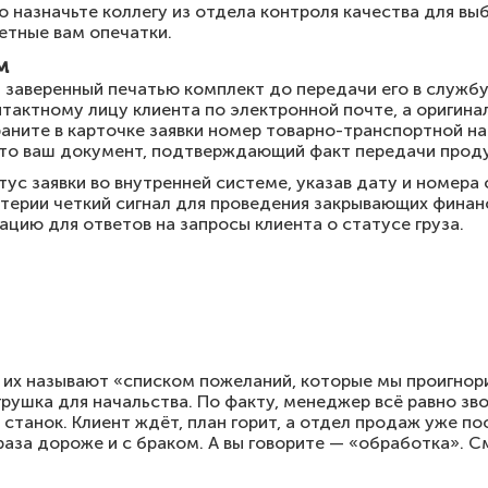
ю назначьте коллегу из отдела контроля качества для вы
етные вам опечатки.
м
 заверенный печатью комплект до передачи его в службу
нтактному лицу клиента по электронной почте, а оригин
раните в карточке заявки номер товарно-транспортной н
Это ваш документ, подтверждающий факт передачи проду
тус заявки во внутренней системе, указав дату и номер
терии четкий сигнал для проведения закрывающих финан
ию для ответов на запросы клиента о статусе груза.
ху их называют «списком пожеланий, которые мы проигнор
рушка для начальства. По факту, менеджер всё равно зво
станок. Клиент ждёт, план горит, а отдел продаж уже п
 раза дороже и с браком. А вы говорите — «обработка». 