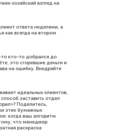
ужен хозяйский взгляд на
клиент ответа неделями, а
я как всегда на втором
ц-то кто-то добрался до
ёте, это сгоревшие деньги и
ава на ошибку. Внедряйте
уживает идеальных клиентов,
 способ заставить отдел
ворил»? Поделитесь,
ки этих бумажных
ное: когда ваш алгоритм
отому, что менеджер
уратная раскраска