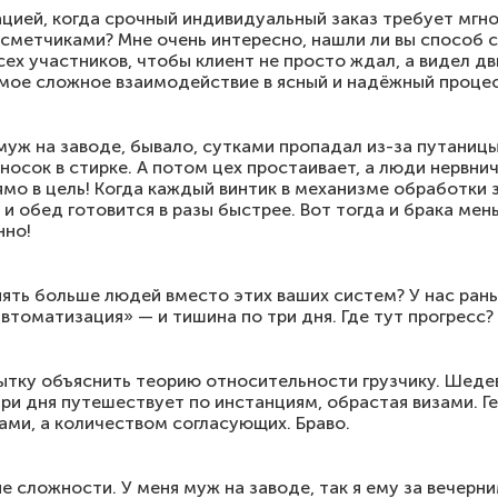
уацией, когда срочный индивидуальный заказ требует мг
 сметчиками? Мне очень интересно, нашли ли вы способ 
ех участников, чтобы клиент не просто ждал, а видел дв
амое сложное взаимодействие в ясный и надёжный процес
муж на заводе, бывало, сутками пропадал из-за путаницы 
к носок в стирке. А потом цех простаивает, а люди нервн
ямо в цель! Когда каждый винтик в механизме обработки 
й, и обед готовится в разы быстрее. Вот тогда и брака ме
нно!
нять больше людей вместо этих ваших систем? У нас рань
втоматизация» — и тишина по три дня. Где тут прогресс?
тку объяснить теорию относительности грузчику. Шеде
три дня путешествует по инстанциям, обрастая визами. Г
ами, а количеством согласующих. Браво.
е сложности. У меня муж на заводе, так я ему за вечерни