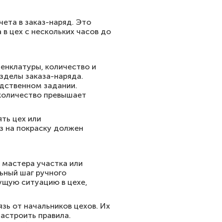
ета в заказ-наряд. Это
в цех с нескольких часов до
енклатуры, количество и
зделы заказа-наряда.
одственном задании.
количество превышает
ть цех или
з на покраску должен
 мастера участка или
ьный шаг ручного
ущую ситуацию в цехе,
зь от начальников цехов. Их
астроить правила.