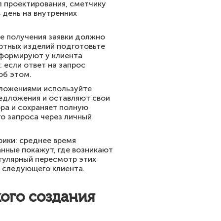
л проектирования, сметчику
 день на внутренних
е получения заявки должно
ртных изделий подготовьте
 формируют у клиента
если ответ на запрос
об этом.
вложениями используйте
редложения и оставляют свои
ора и сохраняет полную
о запроса через личный
ики: среднее время
нные покажут, где возникают
егулярный пересмотр этих
о следующего клиента.
кого создания