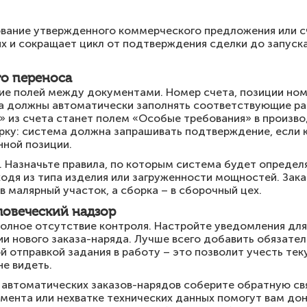
вание утвержденного коммерческого предложения или сч
х и сокращает цикл от подтверждения сделки до запуска 
го переноса
ие полей между документами. Номер счета, позиции ном
а должны автоматически заполнять соответствующие ра
» из счета станет полем «Особые требования» в произв
рку: система должна запрашивать подтверждение, если 
нной позиции.
Назначьте правила, по которым система будет определя
одя из типа изделия или загруженности мощностей. Зака
в малярный участок, а сборка – в сборочный цех.
ловеческий надзор
олное отсутствие контроля. Настройте уведомления для
и нового заказа-наряда. Лучше всего добавить обязател
 отправкой задания в работу – это позволит учесть тек
е видеть.
 автоматических заказов-нарядов соберите обратную свя
мента или нехватке технических данных помогут вам дон