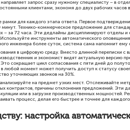
а направляет запрос сразу нужному специалисту – в отде
остоянными клиентами, экономя до двух рабочих часов в
е рамки для каждого этапа ответа. Первое подтверждени
60 минут. Технико-коммерческое предложение для станда
ых – за 72 часа. Эти дедлайны дисциплинируют отделы и
Используйте инструменты автоматического оповещения: 
ного инженера более суток, система сама напомнит ему 
сования в цифровую среду. Вместо длинной переписки с 
оизводственник и экономист видят актуальную версию п
Это сокращает цикл согласования с пяти дней до полут
 в любой момент может получить доступ к статусу своег
ство уточняющих звонков на 30%.
анализируйте на предмет узких мест. Отслеживайте метр
ых контрактов, причины отклонения предложений. Эти да
ькуляции или в загрузке производственных мощностей. Р
аивать процесс, делая его быстрее и точнее для каждог
дству: настройка автоматичес