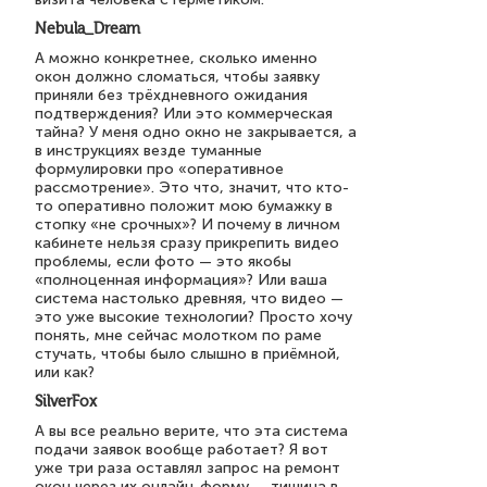
Nebula_Dream
А можно конкретнее, сколько именно
окон должно сломаться, чтобы заявку
приняли без трёхдневного ожидания
подтверждения? Или это коммерческая
тайна? У меня одно окно не закрывается, а
в инструкциях везде туманные
формулировки про «оперативное
рассмотрение». Это что, значит, что кто-
то оперативно положит мою бумажку в
стопку «не срочных»? И почему в личном
кабинете нельзя сразу прикрепить видео
проблемы, если фото — это якобы
«полноценная информация»? Или ваша
система настолько древняя, что видео —
это уже высокие технологии? Просто хочу
понять, мне сейчас молотком по раме
стучать, чтобы было слышно в приёмной,
или как?
SilverFox
А вы все реально верите, что эта система
подачи заявок вообще работает? Я вот
уже три раза оставлял запрос на ремонт
окон через их онлайн-форму — тишина в