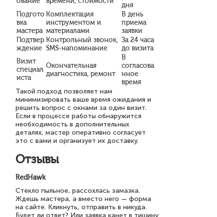
ование
времени, стоимости
дня
Подгото
Комплектация
В день
вка
инструментом и
приема
мастера
материалами
заявки
Подтвер
Контрольный звонок,
За 24 часа
ждение
SMS-напоминание
до визита
В
Визит
Окончательная
согласова
специал
диагностика, ремонт
нное
иста
время
Такой подход позволяет нам
минимизировать ваше время ожидания и
решить вопрос с окнами за один визит.
Если в процессе работы обнаружится
необходимость в дополнительных
деталях, мастер оперативно согласует
это с вами и организует их доставку.
Отзывы
RedHawk
Стекло пыльное, рассохлась замазка.
Ждешь мастера, а вместо него — форма
на сайте. Кликнуть, отправить в никуда.
Будет ли ответ? Или заявка канет в тишину