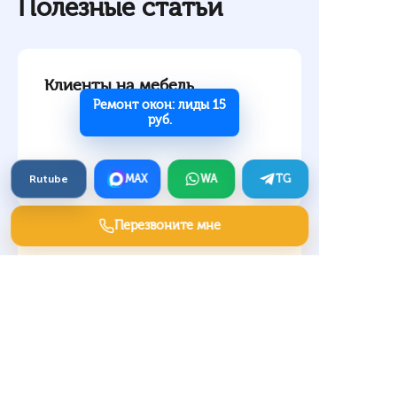
Полезные статьи
Клиенты на мебель
Ремонт окон: лиды 15
руб.
Rutube
MAX
WA
TG
Перезвоните мне
Заявки на фильтр-пресс: как
уточнить суспензию,
производительность и
влажность осадка