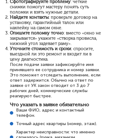
Сфотографируйте проблему
: четкие
снимки помогут мастеру понять суть
поломки и взять нужные детали.
Найдите контакты
: проверьте договор на
установку, гарантийный талон или
наклейку на самом окне.
Опишите поломку точно
: вместо «окно не
закрывается» укажите «створка провисла,
нижний угол задевает раму».
Уточните стоимость и сроки
: спросите,
выездной ли это ремонт и входит ли в
цену диагностика.
После подачи заявки зафиксируйте имя
принявшего ее сотрудника и номер заявки.
Это поможет отследить выполнение, если
ответ задержится. Обычно на ответ по
заявке от УК закон отводит от 3 до 7
рабочих дней, коммерческие службы
реагируют быстрее.
Что указать в заявке обязательно
Ваши ФИО, адрес и контактный
телефон.
Точный адрес квартиры (номер, этаж).
Характер неисправности: что именно
сломалось (ручка, механизм