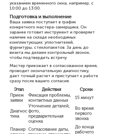
указанием временного окна, например, с
10:00 до 13:00.
Подготовка и выполнение
Ваша заявка поступает в график
конкретного мастера-замерщика. Он
заранее готовит инструмент и проверяет
наличие на складе необходимых
комплектующих: уплотнителей,
фурнитуры, стеклопакетов. За день до
визита мы делаем контрольный звонок,
чтобы подтвердить встречу.
Мастер приезжает в согласованное время,
проводит окончательную диагностику,
дает точный расчет и приступает к работе
сразу после вашего согласия.
Этап
Действия
Сроки
Прием
Фиксация проблемы,
15 минут
заявки
контактных данных
Уточнение деталей,
Во время
Диагнос
фото,
первого
тика
предварительная
звонка
оценка
До конца
Планир
Согласование даты,
рабочего