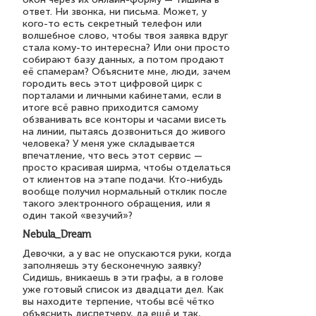
ответ. Ни звонка, ни письма. Может, у
кого-то есть секретный телефон или
волшебное слово, чтобы твоя заявка вдруг
стала кому-то интересна? Или они просто
собирают базу данных, а потом продают
её спамерам? Объясните мне, люди, зачем
городить весь этот цифровой цирк с
порталами и личными кабинетами, если в
итоге всё равно приходится самому
обзванивать все конторы и часами висеть
на линии, пытаясь дозвониться до живого
человека? У меня уже складывается
впечатление, что весь этот сервис —
просто красивая ширма, чтобы отделаться
от клиентов на этапе подачи. Кто-нибудь
вообще получил нормальный отклик после
такого электронного обращения, или я
один такой «везучий»?
Nebula_Dream
Девочки, а у вас не опускаются руки, когда
заполняешь эту бесконечную заявку?
Сидишь, вникаешь в эти графы, а в голове
уже готовый список из двадцати дел. Как
вы находите терпение, чтобы всё чётко
объяснить диспетчеру, да ещё и так,