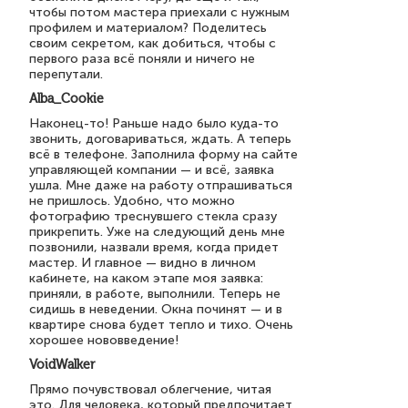
чтобы потом мастера приехали с нужным
профилем и материалом? Поделитесь
своим секретом, как добиться, чтобы с
первого раза всё поняли и ничего не
перепутали.
Alba_Cookie
Наконец-то! Раньше надо было куда-то
звонить, договариваться, ждать. А теперь
всё в телефоне. Заполнила форму на сайте
управляющей компании — и всё, заявка
ушла. Мне даже на работу отпрашиваться
не пришлось. Удобно, что можно
фотографию треснувшего стекла сразу
прикрепить. Уже на следующий день мне
позвонили, назвали время, когда придет
мастер. И главное — видно в личном
кабинете, на каком этапе моя заявка:
приняли, в работе, выполнили. Теперь не
сидишь в неведении. Окна починят — и в
квартире снова будет тепло и тихо. Очень
хорошее нововведение!
VoidWalker
Прямо почувствовал облегчение, читая
это. Для человека, который предпочитает