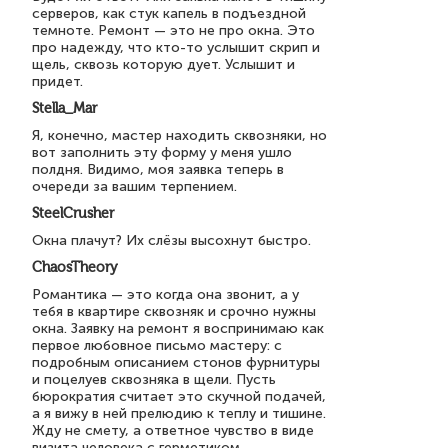
серверов, как стук капель в подъездной
темноте. Ремонт — это не про окна. Это
про надежду, что кто-то услышит скрип и
щель, сквозь которую дует. Услышит и
придет.
Stella_Mar
Я, конечно, мастер находить сквозняки, но
вот заполнить эту форму у меня ушло
полдня. Видимо, моя заявка теперь в
очереди за вашим терпением.
SteelCrusher
Окна плачут? Их слёзы высохнут быстро.
ChaosTheory
Романтика — это когда она звонит, а у
тебя в квартире сквозняк и срочно нужны
окна. Заявку на ремонт я воспринимаю как
первое любовное письмо мастеру: с
подробным описанием стонов фурнитуры
и поцелуев сквозняка в щели. Пусть
бюрократия считает это скучной подачей,
а я вижу в ней прелюдию к теплу и тишине.
Жду не смету, а ответное чувство в виде
визита человека с герметиком.