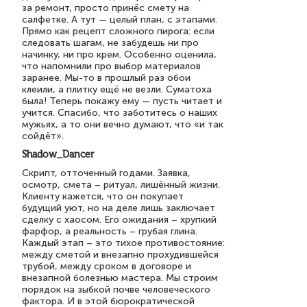
за ремонт, просто принёс смету на
салфетке. А тут — целый план, с этапами.
Прямо как рецепт сложного пирога: если
следовать шагам, не забудешь ни про
начинку, ни про крем. Особенно оценила,
что напомнили про выбор материалов
заранее. Мы-то в прошлый раз обои
клеили, а плитку ещё не везли. Суматоха
была! Теперь покажу ему — пусть читает и
учится. Спасибо, что заботитесь о наших
мужьях, а то они вечно думают, что «и так
сойдёт».
Shadow_Dancer
Скрипт, отточенный годами. Заявка,
осмотр, смета – ритуал, лишённый жизни.
Клиенту кажется, что он покупает
будущий уют, но на деле лишь заключает
сделку с хаосом. Его ожидания – хрупкий
фарфор, а реальность – грубая глина.
Каждый этап – это тихое противостояние:
между сметой и внезапно прохудившейся
трубой, между сроком в договоре и
внезапной болезнью мастера. Мы строим
порядок на зыбкой почве человеческого
фактора. И в этой бюрократической