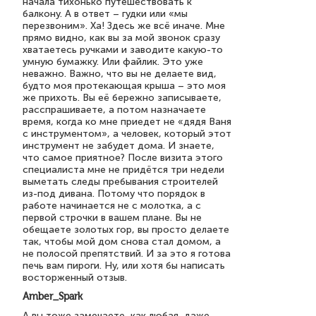
начала тихонько путешествовать к
балкону. А в ответ – гудки или «мы
перезвоним». Ха! Здесь же всё иначе. Мне
прямо видно, как вы за мой звонок сразу
хватаетесь ручками и заводите какую-то
умную бумажку. Или файлик. Это уже
неважно. Важно, что вы не делаете вид,
будто моя протекающая крыша – это моя
же прихоть. Вы её бережно записываете,
расспрашиваете, а потом назначаете
время, когда ко мне приедет не «дядя Ваня
с инструментом», а человек, который этот
инструмент не забудет дома. И знаете,
что самое приятное? После визита этого
специалиста мне не придётся три недели
выметать следы пребывания строителей
из-под дивана. Потому что порядок в
работе начинается не с молотка, а с
первой строчки в вашем плане. Вы не
обещаете золотых гор, вы просто делаете
так, чтобы мой дом снова стал домом, а
не полосой препятствий. И за это я готова
печь вам пироги. Ну, или хотя бы написать
восторженный отзыв.
Amber_Spark
А вы тоже замечаете, как любая, даже