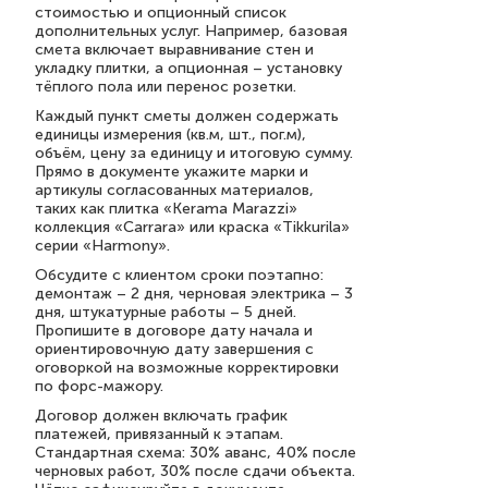
стоимостью и опционный список
дополнительных услуг. Например, базовая
смета включает выравнивание стен и
укладку плитки, а опционная – установку
тёплого пола или перенос розетки.
Каждый пункт сметы должен содержать
единицы измерения (кв.м, шт., пог.м),
объём, цену за единицу и итоговую сумму.
Прямо в документе укажите марки и
артикулы согласованных материалов,
таких как плитка «Kerama Marazzi»
коллекция «Carrara» или краска «Tikkurila»
серии «Harmony».
Обсудите с клиентом сроки поэтапно:
демонтаж – 2 дня, черновая электрика – 3
дня, штукатурные работы – 5 дней.
Пропишите в договоре дату начала и
ориентировочную дату завершения с
оговоркой на возможные корректировки
по форс-мажору.
Договор должен включать график
платежей, привязанный к этапам.
Стандартная схема: 30% аванс, 40% после
черновых работ, 30% после сдачи объекта.