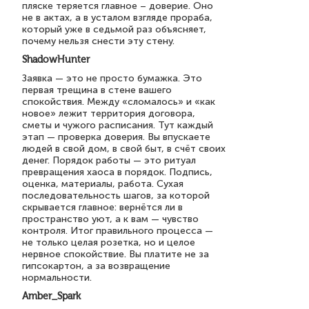
пляске теряется главное – доверие. Оно
не в актах, а в усталом взгляде прораба,
который уже в седьмой раз объясняет,
почему нельзя снести эту стену.
ShadowHunter
Заявка — это не просто бумажка. Это
первая трещина в стене вашего
спокойствия. Между «сломалось» и «как
новое» лежит территория договора,
сметы и чужого расписания. Тут каждый
этап — проверка доверия. Вы впускаете
людей в свой дом, в свой быт, в счёт своих
денег. Порядок работы — это ритуал
превращения хаоса в порядок. Подпись,
оценка, материалы, работа. Сухая
последовательность шагов, за которой
скрывается главное: вернётся ли в
пространство уют, а к вам — чувство
контроля. Итог правильного процесса —
не только целая розетка, но и целое
нервное спокойствие. Вы платите не за
гипсокартон, а за возвращение
нормальности.
Amber_Spark