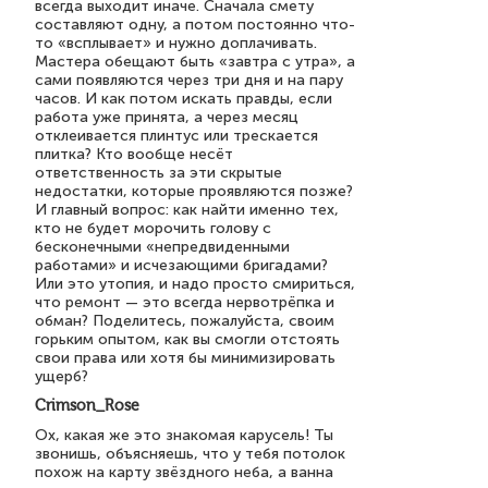
всегда выходит иначе. Сначала смету
составляют одну, а потом постоянно что-
то «всплывает» и нужно доплачивать.
Мастера обещают быть «завтра с утра», а
сами появляются через три дня и на пару
часов. И как потом искать правды, если
работа уже принята, а через месяц
отклеивается плинтус или трескается
плитка? Кто вообще несёт
ответственность за эти скрытые
недостатки, которые проявляются позже?
И главный вопрос: как найти именно тех,
кто не будет морочить голову с
бесконечными «непредвиденными
работами» и исчезающими бригадами?
Или это утопия, и надо просто смириться,
что ремонт — это всегда нервотрёпка и
обман? Поделитесь, пожалуйста, своим
горьким опытом, как вы смогли отстоять
свои права или хотя бы минимизировать
ущерб?
Crimson_Rose
Ох, какая же это знакомая карусель! Ты
звонишь, объясняешь, что у тебя потолок
похож на карту звёздного неба, а ванна