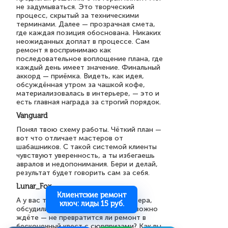
не задумываться. Это творческий
процесс, скрытый за техническими
терминами. Далее — прозрачная смета,
где каждая позиция обоснована. Никаких
неожиданных доплат в процессе. Сам
ремонт я воспринимаю как
последовательное воплощение плана, где
каждый день имеет значение. Финальный
аккорд — приёмка. Видеть, как идея,
обсуждённая утром за чашкой кофе,
материализовалась в интерьере, — это и
есть главная награда за строгий порядок.
Vanguard
Понял твою схему работы. Чёткий план —
вот что отличает мастеров от
шабашников. С такой системой клиенты
чувствуют уверенность, а ты избегаешь
авралов и недопонимания. Бери и делай,
результат будет говорить сам за себя.
Lunar_Fox
Клиентские ремонт
А у вас тоже бывает: выбрали мастера,
ключ: лиды 15 руб.
обсудили все детали, а потом тревожно
ждёте — не превратится ли ремонт в
бесконечный квест с сюрпризами? Как вы