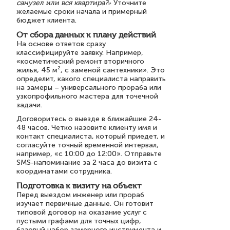
санузел или вся квартира?»
Уточните
желаемые сроки начала и примерный
бюджет клиента.
От сбора данных к плану действий
На основе ответов сразу
классифицируйте заявку. Например,
«косметический ремонт вторичного
жилья, 45 м², с заменой сантехники». Это
определит, какого специалиста направить
на замеры – универсального прораба или
узкопрофильного мастера для точечной
задачи.
Договоритесь о выезде в ближайшие 24-
48 часов. Четко назовите клиенту имя и
контакт специалиста, который приедет, и
согласуйте точный временной интервал,
например, «с 10:00 до 12:00». Отправьте
SMS-напоминание за 2 часа до визита с
координатами сотрудника.
Подготовка к визиту на объект
Перед выездом инженер или прораб
изучает первичные данные. Он готовит
типовой договор на оказание услуг с
пустыми графами для точных цифр,
базовый набор замерного инструмента и