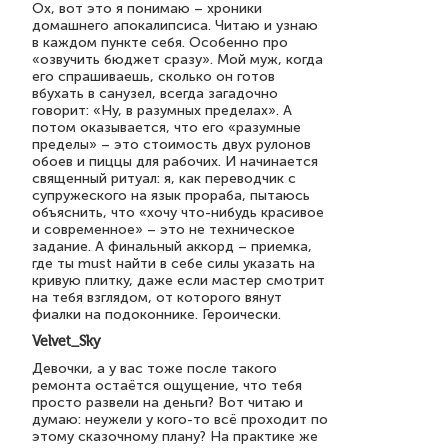
Ох, вот это я понимаю – хроники
домашнего апокалипсиса. Читаю и узнаю
в каждом пункте себя. Особенно про
«озвучить бюджет сразу». Мой муж, когда
его спрашиваешь, сколько он готов
вбухать в санузел, всегда загадочно
говорит: «Ну, в разумных пределах». А
потом оказывается, что его «разумные
пределы» – это стоимость двух рулонов
обоев и пиццы для рабочих. И начинается
священный ритуал: я, как переводчик с
супружеского на язык прораба, пытаюсь
объяснить, что «хочу что-нибудь красивое
и современное» – это не техническое
задание. А финальный аккорд – приемка,
где ты must найти в себе силы указать на
кривую плитку, даже если мастер смотрит
на тебя взглядом, от которого вянут
фиалки на подоконнике. Героически.
Velvet_Sky
Девочки, а у вас тоже после такого
ремонта остаётся ощущение, что тебя
просто развели на деньги? Вот читаю и
думаю: неужели у кого-то всё проходит по
этому сказочному плану? На практике же