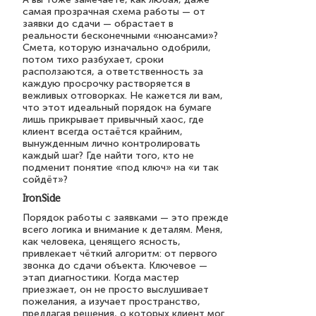
самая прозрачная схема работы — от
заявки до сдачи — обрастает в
реальности бесконечными «нюансами»?
Смета, которую изначально одобрили,
потом тихо разбухает, сроки
расползаются, а ответственность за
каждую просрочку растворяется в
вежливых отговорках. Не кажется ли вам,
что этот идеальный порядок на бумаге
лишь прикрывает привычный хаос, где
клиент всегда остаётся крайним,
вынужденным лично контролировать
каждый шаг? Где найти того, кто не
подменит понятие «под ключ» на «и так
сойдёт»?
IronSide
Порядок работы с заявками — это прежде
всего логика и внимание к деталям. Меня,
как человека, ценящего ясность,
привлекает чёткий алгоритм: от первого
звонка до сдачи объекта. Ключевое —
этап диагностики. Когда мастер
приезжает, он не просто выслушивает
пожелания, а изучает пространство,
предлагая решения, о которых клиент мог