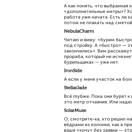
А как понять, что выбранная
«дополнительные метры»? Хоч
работа уже начата. Есть ли 
потом не плакать над сметой
NebulaCharm
Читаю и вижу: «бурим быстро
под стройку. А «быстро» — э
закончились». Вам расскажут
прораба, который не исчезне
бурильщиках — уже нет.
IronSide
А если у меня участок на бо
StellarJade
Всё глубже. Пока они бурят к
это метр отчаяния. Или надеж
SolarMuse
О, смотрите-ка, кто решил н
вёдрами из колонки, как в пр
ваше «хочу» без заявки — это