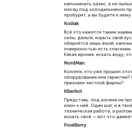
напоминать оазис, а не пыль
месяц под холодильником пря
пробурит, а вы будете к нему
Kodiak
Всё это кажется таким наивны
силы, деньги, изрыть свой ку
обернётся лишь ямой, напоми
поверхностью есть спасение.
Какая ирония: искать воду, ч
NordMan
Коллеги, кто уже прошел это
оборудование или гарантии? 
признаки честной фирмы?
Kiberkot
Представь: под ногами не пр
ключ к ней. Один шаг, и в тв
техническая работа, а разго
искать своё — вот что движе
FrostBerry