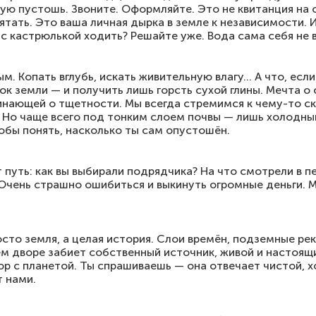
ную пустошь. Звоните. Оформляйте. Это не квитанция на
тать. Это ваша личная дырка в земле к независимости. 
 с кастрюлькой ходить? Решайте уже. Вода сама себя не 
м. Копать вглубь, искать живительную влагу… А что, есл
сок земли — и получить лишь горсть сухой глины. Мечта 
нающей о тщетности. Мы всегда стремимся к чему-то ск
 Но чаще всего под тонким слоем почвы — лишь холодный
тобы понять, насколько ты сам опустошён.
т путь: как вы выбирали подрядчика? На что смотрели в п
Очень страшно ошибиться и выкинуть огромные деньги. 
осто земля, а целая история. Слои времён, подземные ре
оём дворе забиет собственный источник, живой и настоящ
вор с планетой. Ты спрашиваешь — она отвечает чистой,
т нами.