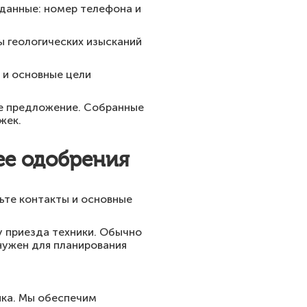
данные: номер телефона и
ы геологических изысканий
 и основные цели
ое предложение. Собранные
жек.
ее одобрения
вьте контакты и основные
у приезда техники. Обычно
нужен для планирования
ика. Мы обеспечим