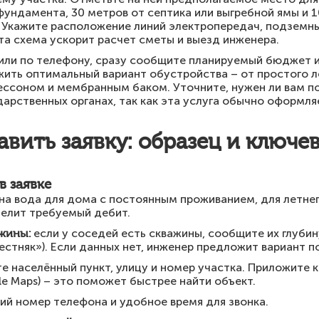
фундамента, 30 метров от септика или выгребной ямы и 
 Укажите расположение линий электропередач, подземны
та схема ускорит расчет сметы и выезд инженера.
 или по телефону, сразу сообщите планируемый бюджет 
ть оптимальный вариант обустройства – от простого л
ессоном и мембранным баком. Уточните, нужен ли вам п
дарственных органах, так как эта услуга обычно оформля
авить заявку: образец и ключе
в заявке
на вода для дома с постоянным проживанием, для летнег
делит требуемый дебит.
ажины:
если у соседей есть скважины, сообщите их глубин
естняк»). Если данных нет, инженер предложит вариант по
е населённый пункт, улицу и номер участка. Приложите 
e Maps) – это поможет быстрее найти объект.
ий номер телефона и удобное время для звонка.