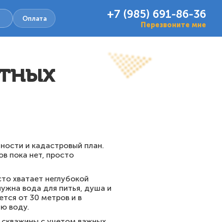
+7 (985) 691-86-36
Оплата
Перезвоните мне
стных
ности и кадастровый план.
в пока нет, просто
сто хватает неглубокой
ужна вода для питья, душа и
ется от 30 метров и в
ю воду.
 скважины с учетом важных