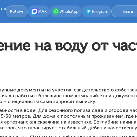
тов
MAX
WhatsApp
Telegram
Вход
Rutube
ение на воду от ча
упные документы на участок: свидетельство о собствен
ачала работы с большинством компаний. Если документо
 – специалисты сами запросят выписку.
бности в воде. Для сезонного полива сада и огорода ча
15-30 метров. Для дома с постоянным проживанием, где н
 артезианская скважина на известняк. Ее глубина начина
етров, что гарантирует стабильный дебит и качественну
ему участка. Отметьте на ней предполагаемое место для