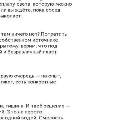
 оплату света, которую можно
Или вы ждёте, пока сосед
выкопает.
и там ничего нет? Потратить
о собственном источнике
рытому, верим, что под
 и безразличный пласт.
ервую очередь — на опыт,
Может, есть конкретные
ки, тишина. И твоё решение —
ий. Это не просто
 холодной водой. Смелость