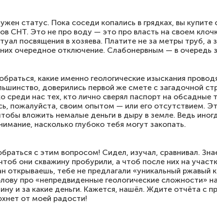
ужен статус. Пока соседи копались в грядках, вы купите
в СНТ. Это не про воду — это про власть на своем клочк
уал посвящения в хозяева. Платите не за метры труб, а 
у них очередное отключение. Слабонервным — в очередь з
зобраться, какие именно геологические изыскания провод
ольшинство, доверились первой же смете с загадочной с
 среди нас тех, кто лично сверял паспорт на обсадные т
ь, пожалуйста, своим опытом — или его отсутствием. Э
чтобы вложить немалые деньги в дыру в земле. Ведь ино
нимание, насколько глубоко тебя могут закопать.
браться с этим вопросом! Сидел, изучал, сравнивал. Зна
тоб они скважину пробурили, а чтоб после них на участк
ан открываешь, тебе не предлагали «уникальный ржавый 
олову про «непредвиденные геологические сложности» на
бину и за какие деньги. Кажется, нашёл. Ждите отчёта с 
охнет от моей радости!