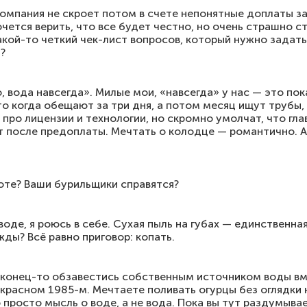
 компания не скроет потом в счете непонятные доплаты з
ется верить, что все будет честно, но очень страшно с
какой-то четкий чек-лист вопросов, который нужно задат
?
, вода навсегда». Милые мои, «навсегда» у нас — это пок
то когда обещают за три дня, а потом месяц ищут трубы,
 про лицензии и технологии, но скромно умолчат, что гла
т после предоплаты. Мечтать о колодце — романтично. А
лоте? Ваши бурильщики справятся?
 воде, я роюсь в себе. Сухая пыль на губах — единственна
ды? Всё равно приговор: копать.
аконец-то обзавестись собственным источником воды вм
екрасном 1985-м. Мечтаете поливать огурцы без оглядки 
 просто мысль о воде, а не вода. Пока вы тут раздумыва