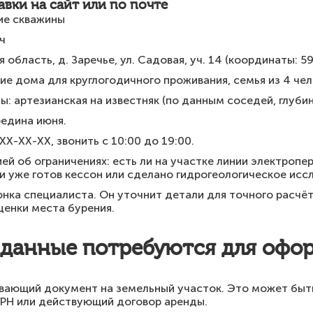
авки на сайт или по почте
ие скважины
ч
 область, д. Заречье, ул. Садовая, уч. 14 (координаты: 5
е дома для круглогодичного проживания, семья из 4 чел
: артезианская на известняк (по данным соседей, глубин
редина июня.
XX-XX-XX, звонить с 10:00 до 19:00.
й об ограничениях: есть ли на участке линии электропер
ли уже готов кессон или сделано гидрогеологическое исс
нка специалиста. Он уточнит детали для точного расчёт
ценки места бурения.
 данные потребуются для офо
вающий документ на земельный участок. Это может быть
ГРН или действующий договор аренды.