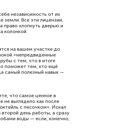
 себе независимость от их
е земли. Все эти лицензии,
за право хлопнуть дверью и
а колонкой.
ятся на вашем участке до
трокой «непредвиденные
рубы с тем, что в итоге
то поможет тем, кто ещё
гда самый полезный навык —
ете, что самое ценное в
е не выглядело как после
коктейль с песочком». Искал
 второй день работы, а сразу
пробами воды — если, конечно,