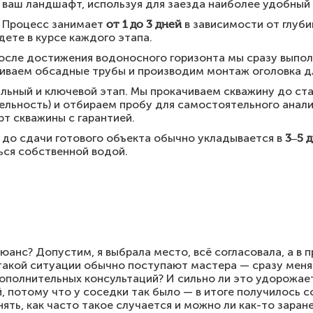
ваш ландшафт, используя для заезда наиболее удобный 
Процесс занимает
от 1 до 3 дней
в зависимости от глуби
дете в курсе каждого этапа.
сле достижения водоносного горизонта мы сразу выпол
иваем обсадные трубы и производим монтаж оголовка дл
льный и ключевой этап. Мы прокачиваем скважину до ста
льность) и отбираем пробу для самостоятельного анализ
рт скважины с гарантией.
 до сдачи готового объекта обычно укладывается в
3–5 
ься собственной водой.
юанс? Допустим, я выбрала место, всё согласовала, а в 
 такой ситуации обычно поступают мастера — сразу меня
ополнительных консультаций? И сильно ли это удорожае
, потому что у соседки так было — в итоге получилось 
нять, как часто такое случается и можно ли как-то заран