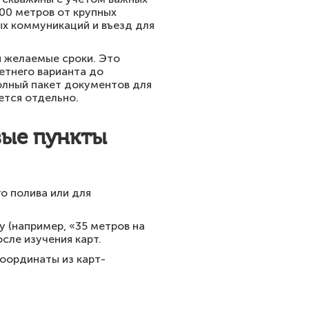
100 метров от крупных
х коммуникаций и въезд для
и желаемые сроки. Это
етнего варианта до
олный пакет документов для
ется отдельно.
вые пункты
о полива или для
у (например, «35 метров на
сле изучения карт.
координаты из карт-