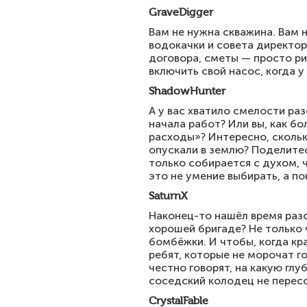
GraveDigger
Вам не нужна скважина. Вам н
водокачки и совета директоро
договора, сметы — просто рит
включить свой насос, когда 
ShadowHunter
А у вас хватило смелости ра
начала работ? Или вы, как б
расходы»? Интересно, сколько
опускали в землю? Поделитес
только собирается с духом, 
это не умение выбирать, а по
SaturnX
Наконец-то нашёл время разо
хорошей бригаде? Не только ч
бомбёжки. И чтобы, когда кр
ребят, которые не морочат г
честно говорят, на какую глу
соседский колодец не перес
CrystalFable