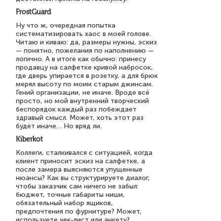
FrostGuard
Ну что ж, очередная попытка
систематизировать хаос в моей голове.
Читаю и киваю: да, размеры нужны, эскиз
— понятно, пожелания по наполнению —
логично. А в итоге как обычно: принесу
продавцу на салфетке кривой набросок,
где дверь упирается в розетку, а для брюк
мерял высоту по моим старым джинсам.
Гений организации, не иначе. Вроде всё
просто, но мой внутренний творческий
беспорядок каждый раз побеждает
здравый смысл. Может, хоть этот раз
будет иначе… Но вряд ли.
Kiberkot
Коллеги, сталкивался с ситуацией, когда
клиент приносит эскиз на салфетке, а
после замера выясняются упущенные
нюансы? Как вы структурируете диалог,
чтобы заказчик сам ничего не забыл:
бюджет, точные габариты ниши,
обязательный набор ящиков,
предпочтения по фурнитуре? Может,
используете чек-лист или анкету?