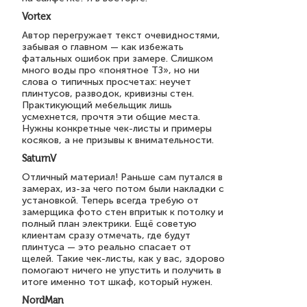
Vortex
Автор перегружает текст очевидностями,
забывая о главном — как избежать
фатальных ошибок при замере. Слишком
много воды про «понятное ТЗ», но ни
слова о типичных просчетах: неучет
плинтусов, разводок, кривизны стен.
Практикующий мебельщик лишь
усмехнется, прочтя эти общие места.
Нужны конкретные чек-листы и примеры
косяков, а не призывы к внимательности.
SaturnV
Отличный материал! Раньше сам путался в
замерах, из-за чего потом были накладки с
установкой. Теперь всегда требую от
замерщика фото стен впритык к потолку и
полный план электрики. Ещё советую
клиентам сразу отмечать, где будут
плинтуса — это реально спасает от
щелей. Такие чек-листы, как у вас, здорово
помогают ничего не упустить и получить в
итоге именно тот шкаф, который нужен.
NordMan