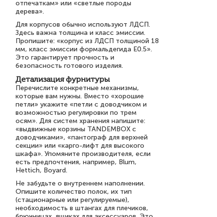
отпечаткам» или «светлые породы
дерева».
Для корпусов обычно используют ЛДСП.
Здесь важна толщина и класс эмиссии.
Пропишите: «корпус из ЛДСП толщиной 18
мм, класс эмиссии формальдегида E0.5».
Это гарантирует прочность и
безопасность готового изделия.
Детализация фурнитуры
Перечислите конкретные механизмы,
которые вам нужны. Вместо «хорошие
петли» укажите «петли с доводчиком и
возможностью регулировки по трем
осям». Для систем хранения напишите:
«выдвижные корзины TANDEMBOX с
доводчиками», «пантограф для верхней
секции» или «карго-лифт для высокого
шкафа». Упомяните производителя, если
есть предпочтения, например, Blum,
Hettich, Boyard.
Не забудьте о внутреннем наполнении.
Опишите количество полок, их тип
(стационарные или регулируемые),
необходимость в штангах для плечиков,
брючницах, ящиках для аксессуаров. Это