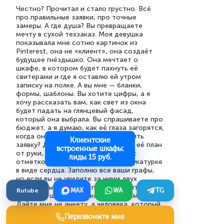
Честно? Прочитал и стало грустно. Всё
про правильные заявки, про точные
замеры. А где душа? Вы превращаете
мечту в сухой техзаказ. Моя девушка
показывала мне сотню картинок из
Pinterest, она не «клиент», она создаёт
будущее гнёздышко. Она мечтает о
шкафе, в котором будет пахнуть её
свитерами и где я оставлю ей утром
записку на полке. А вы мне — бланки,
формы, шаблоны. Вы хотите цифры, а я
хочу рассказать вам, как свет из окна
будет падать на глянцевый фасад,
который она выбрала. Вы спрашиваете про
бюджет, а я думаю, как её глаза загорятся,
когда она увидит готовое. Оформить
Клиентские
заявку? Да я готов нарисовать вам её план
встроенные шкафы:
от руки, с косяками наших стен и с
лиды 15 руб.
отметкой, где у нас трещина в штукатурке
в виде сердца. Заполню все ваши графы,
но если вы не увидите за ними двух
влюблённых, которые просто хотят
Rutube
MAX
WA
TG
красивый шкаф, то какой в этом смысл?
Дайте мне не анкету, а человека, который
услышит эту историю и сделает шкаф с
Перезвоните мне
намёком на неё. Иначе это просто