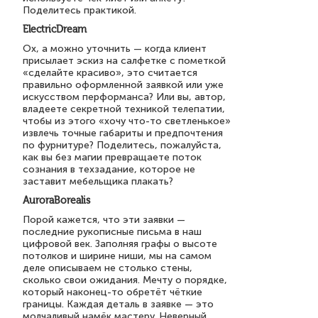
Поделитесь практикой.
ElectricDream
Ох, а можно уточнить — когда клиент
присылает эскиз на салфетке с пометкой
«сделайте красиво», это считается
правильно оформленной заявкой или уже
искусством перформанса? Или вы, автор,
владеете секретной техникой телепатии,
чтобы из этого «хочу что-то светленькое»
извлечь точные габариты и предпочтения
по фурнитуре? Поделитесь, пожалуйста,
как вы без магии превращаете поток
сознания в техзадание, которое не
заставит мебельщика плакать?
AuroraBorealis
Порой кажется, что эти заявки —
последние рукописные письма в наш
цифровой век. Заполняя графы о высоте
потолков и ширине ниши, мы на самом
деле описываем не столько стены,
сколько свои ожидания. Мечту о порядке,
который наконец-то обретёт чёткие
границы. Каждая деталь в заявке — это
молчаливый намёк мастеру. Неверный