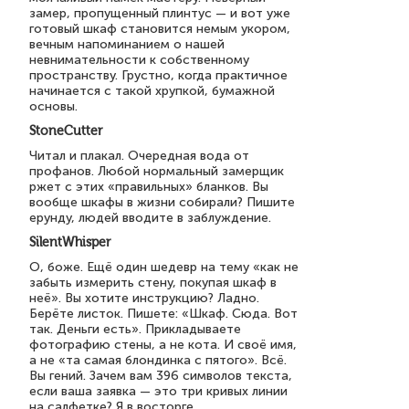
замер, пропущенный плинтус — и вот уже
готовый шкаф становится немым укором,
вечным напоминанием о нашей
невнимательности к собственному
пространству. Грустно, когда практичное
начинается с такой хрупкой, бумажной
основы.
StoneCutter
Читал и плакал. Очередная вода от
профанов. Любой нормальный замерщик
ржет с этих «правильных» бланков. Вы
вообще шкафы в жизни собирали? Пишите
ерунду, людей вводите в заблуждение.
SilentWhisper
О, боже. Ещё один шедевр на тему «как не
забыть измерить стену, покупая шкаф в
неё». Вы хотите инструкцию? Ладно.
Берёте листок. Пишете: «Шкаф. Сюда. Вот
так. Деньги есть». Прикладываете
фотографию стены, а не кота. И своё имя,
а не «та самая блондинка с пятого». Всё.
Вы гений. Зачем вам 396 символов текста,
если ваша заявка — это три кривых линии
на салфетке? Я в восторге.