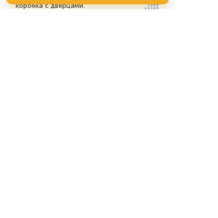
коробка с дверцами.
Полезные статьи
Заявки на ткани
Заявки на автоматизацию
склада: что уточнить о