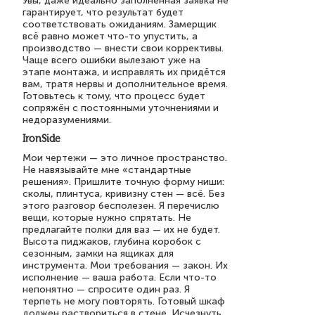
Увы, даже идеально заполненная заявка не
гарантирует, что результат будет
соответствовать ожиданиям. Замерщик
всё равно может что-то упустить, а
производство — внести свои коррективы.
Чаще всего ошибки вылезают уже на
этапе монтажа, и исправлять их придётся
вам, тратя нервы и дополнительное время.
Готовьтесь к тому, что процесс будет
сопряжён с постоянными уточнениями и
недоразумениями.
IronSide
Мои чертежи — это личное пространство.
Не навязывайте мне «стандартные
решения». Пришлите точную форму ниши:
сколы, плинтуса, кривизну стен — всё. Без
этого разговор бесполезен. Я перечислю
вещи, которые нужно спрятать. Не
предлагайте полки для ваз — их не будет.
Высота пиджаков, глубина коробок с
сезонным, замки на ящиках для
инструмента. Мои требования — закон. Их
исполнение — ваша работа. Если что-то
непонятно — спросите один раз. Я
терпеть не могу повторять. Готовый шкаф
должен раствориться в стене. Исчезнуть.