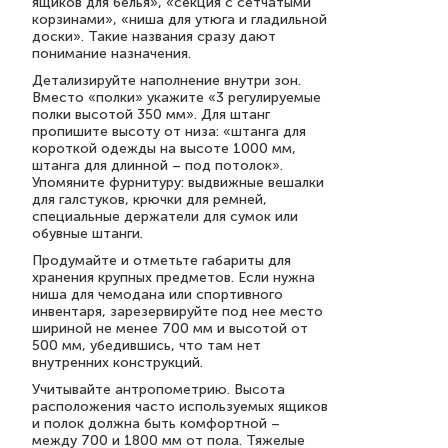
ящиков для белья», «секция с сетчатыми
корзинами», «ниша для утюга и гладильной
доски». Такие названия сразу дают
понимание назначения.
Детализируйте наполнение внутри зон.
Вместо «полки» укажите «3 регулируемые
полки высотой 350 мм». Для штанг
пропишите высоту от низа: «штанга для
короткой одежды на высоте 1000 мм,
штанга для длинной – под потолок».
Упомяните фурнитуру: выдвижные вешалки
для галстуков, крючки для ремней,
специальные держатели для сумок или
обувные штанги.
Продумайте и отметьте габариты для
хранения крупных предметов. Если нужна
ниша для чемодана или спортивного
инвентаря, зарезервируйте под нее место
шириной не менее 700 мм и высотой от
500 мм, убедившись, что там нет
внутренних конструкций.
Учитывайте антропометрию. Высота
расположения часто используемых ящиков
и полок должна быть комфортной –
между 700 и 1800 мм от пола. Тяжелые