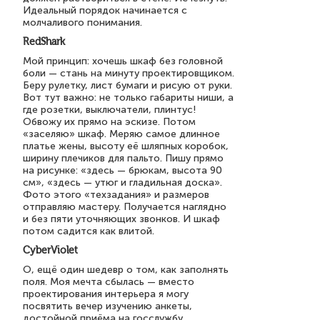
Идеальный порядок начинается с
молчаливого понимания.
RedShark
Мой принцип: хочешь шкаф без головной
боли — стань на минуту проектировщиком.
Беру рулетку, лист бумаги и рисую от руки.
Вот тут важно: не только габариты ниши, а
где розетки, выключатели, плинтус!
Обвожу их прямо на эскизе. Потом
«заселяю» шкаф. Меряю самое длинное
платье жены, высоту её шляпных коробок,
ширину плечиков для пальто. Пишу прямо
на рисунке: «здесь — брюкам, высота 90
см», «здесь — утюг и гладильная доска».
Фото этого «техзадания» и размеров
отправляю мастеру. Получается наглядно
и без пяти уточняющих звонков. И шкаф
потом садится как влитой.
CyberViolet
О, ещё один шедевр о том, как заполнять
поля. Моя мечта сбылась — вместо
проектирования интерьера я могу
посвятить вечер изучению анкеты,
достойной приёма на госслужбу.