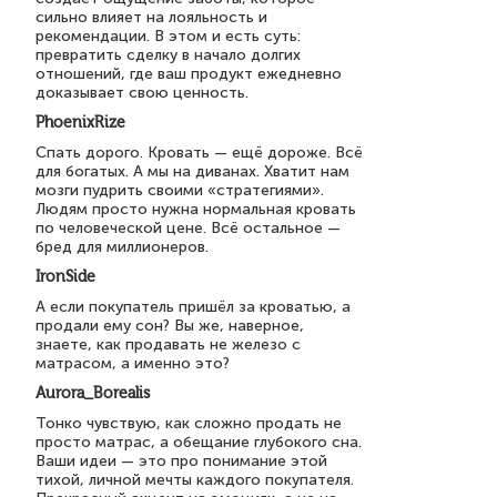
сильно влияет на лояльность и
рекомендации. В этом и есть суть:
превратить сделку в начало долгих
отношений, где ваш продукт ежедневно
доказывает свою ценность.
PhoenixRize
Спать дорого. Кровать — ещё дороже. Всё
для богатых. А мы на диванах. Хватит нам
мозги пудрить своими «стратегиями».
Людям просто нужна нормальная кровать
по человеческой цене. Всё остальное —
бред для миллионеров.
IronSide
А если покупатель пришёл за кроватью, а
продали ему сон? Вы же, наверное,
знаете, как продавать не железо с
матрасом, а именно это?
Aurora_Borealis
Тонко чувствую, как сложно продать не
просто матрас, а обещание глубокого сна.
Ваши идеи — это про понимание этой
тихой, личной мечты каждого покупателя.