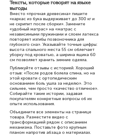
Тексты, которые говорят на языке
выгоды
Вместо «прочная древесина» пишите
«каркас из бука выдерживает до 300 кг и
не скрипит после сборки». Замените
«удобный матрас» на «матрас с
независимыми пружинами и слоем латекса
повторяет изгибы позвоночника для
глубокого сна». Указывайте точные цифры:
высота спального места 55 см облегчает
уборку под кроватью, а ширина ящика 60
см позволяет хранить зимние одеяла.
Публикуйте отзывы с историей. Хороший
отзыв: «После родов болела спина, но на
этой кровати с ортопедическим
основанием боль ушла за неделю». Это
сильнее, чем просто «качество отличное».
Собирайте такие истории, задавая
покупателям конкретные вопросы об их
опыте использования.
Объедините все элементы на странице
товара. Разместите видео с
трансформацией рядом с описанием
механизма. Поставьте фото крупным
планом напротив абзаца о материалах.