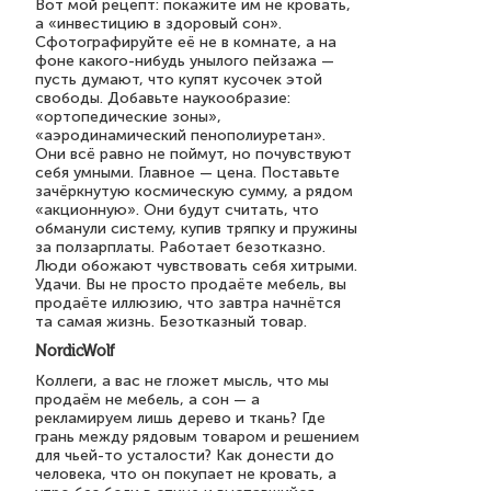
Вот мой рецепт: покажите им не кровать,
а «инвестицию в здоровый сон».
Сфотографируйте её не в комнате, а на
фоне какого-нибудь унылого пейзажа —
пусть думают, что купят кусочек этой
свободы. Добавьте наукообразие:
«ортопедические зоны»,
«аэродинамический пенополиуретан».
Они всё равно не поймут, но почувствуют
себя умными. Главное — цена. Поставьте
зачёркнутую космическую сумму, а рядом
«акционную». Они будут считать, что
обманули систему, купив тряпку и пружины
за ползарплаты. Работает безотказно.
Люди обожают чувствовать себя хитрыми.
Удачи. Вы не просто продаёте мебель, вы
продаёте иллюзию, что завтра начнётся
та самая жизнь. Безотказный товар.
NordicWolf
Коллеги, а вас не гложет мысль, что мы
продаём не мебель, а сон — а
рекламируем лишь дерево и ткань? Где
грань между рядовым товаром и решением
для чьей-то усталости? Как донести до
человека, что он покупает не кровать, а