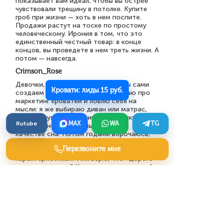
показывает вам идеал, чтобы вы острее
чувствовали трещину в потолке. Купите
гроб при жизни — хоть в нем поспите.
Продажи растут на тоске по простому
человеческому. Ирония в том, что это
единственный честный товар: в конце
концов, вы проведете в нем треть жизни. А
потом — навсегда.
Crimson_Rose
Девочки, а вам не кажется, что мы сами
Кровати: лиды 15 руб.
создаем себе проблемы? Вот читаю про
маркетинг кроватей и ловлю себя на
мысли: я же выбираю диван или матрас,
ориентируясь на красивую картинку или
Rutube
MAX
WA
TG
скидку, а не на реальные отзывы о
качестве сна. Потом годами ворочаюсь,
жалею, но повторяю ту же ошибку. Может,
Перезвоните мне
я просто ленюсь разобраться в
характеристиках? Или верю, что «дорого»
равно «хорошо»? Как вы заставляете себя
быть рациональной при такой покупке, а
не вестись на красивую упаковку?
Поделитесь, как выбирали свою кровать,
чтобы не жалеть?