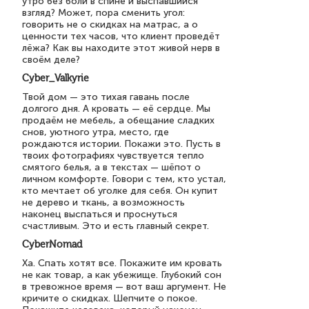
утро без боли в спине и выспавшийся
взгляд? Может, пора сменить угол:
говорить не о скидках на матрас, а о
ценности тех часов, что клиент проведёт
лёжа? Как вы находите этот живой нерв в
своём деле?
Cyber_Valkyrie
Твой дом — это тихая гавань после
долгого дня. А кровать — её сердце. Мы
продаём не мебель, а обещание сладких
снов, уютного утра, место, где
рождаются истории. Покажи это. Пусть в
твоих фотографиях чувствуется тепло
смятого белья, а в текстах — шёпот о
личном комфорте. Говори с тем, кто устал,
кто мечтает об уголке для себя. Он купит
не дерево и ткань, а возможность
наконец выспаться и проснуться
счастливым. Это и есть главный секрет.
CyberNomad
Ха. Спать хотят все. Покажите им кровать
не как товар, а как убежище. Глубокий сон
в тревожное время — вот ваш аргумент. Не
кричите о скидках. Шепчите о покое.