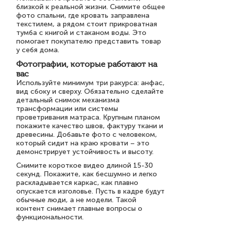
близкой к реальной жизни. Снимите общее
фото спальни, где кровать заправлена
текстилем, а рядом стоит прикроватная
тумба с книгой и стаканом воды. Это
помогает покупателю представить товар
у себя дома.
Фотографии, которые работают на
вас
Используйте минимум три ракурса: анфас,
вид сбоку и сверху. Обязательно сделайте
детальный снимок механизма
трансформации или системы
проветривания матраса. Крупным планом
покажите качество швов, фактуру ткани и
древесины. Добавьте фото с человеком,
который сидит на краю кровати – это
демонстрирует устойчивость и высоту.
Снимите короткое видео длиной 15-30
секунд. Покажите, как бесшумно и легко
раскладывается каркас, как плавно
опускается изголовье. Пусть в кадре будут
обычные люди, а не модели. Такой
контент снимает главные вопросы о
функциональности.