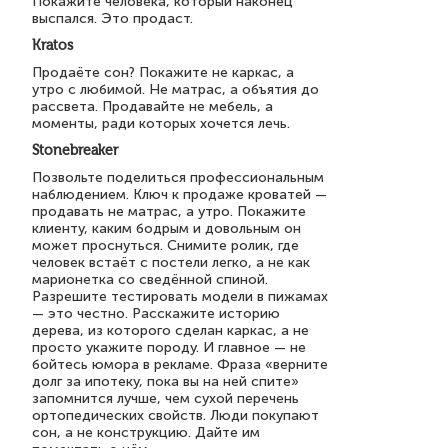
Покажите человека, который наконец
выспался. Это продаст.
Kratos
Продаёте сон? Покажите не каркас, а
утро с любимой. Не матрас, а объятия до
рассвета. Продавайте не мебель, а
моменты, ради которых хочется лечь.
Stonebreaker
Позвольте поделиться профессиональным
наблюдением. Ключ к продаже кроватей —
продавать не матрас, а утро. Покажите
клиенту, каким бодрым и довольным он
может проснуться. Снимите ролик, где
человек встаёт с постели легко, а не как
марионетка со сведённой спиной.
Разрешите тестировать модели в пижамах
— это честно. Расскажите историю
дерева, из которого сделан каркас, а не
просто укажите породу. И главное — не
бойтесь юмора в рекламе. Фраза «верните
долг за ипотеку, пока вы на ней спите»
запомнится лучше, чем сухой перечень
ортопедических свойств. Люди покупают
сон, а не конструкцию. Дайте им