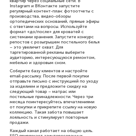
квартир через социальные сети. В
Instagram и ВКонтакте запустите
регулярный контент-план: фотоотчеты с
производства, видео-обзоры
ортопедических оснований, прямые эфиры
с ответами на вопросы. Используйте
формат «до/после» для кроватей с
системами хранения. Запустите конкурс
репостов с розыгрышем постельного белья
– это увеличит охват. Для
таргетированной рекламы выберите
аудиторию, интересующуюся ремонтом,
мебелью и здоровым сном.
Соберите базу клиентов и настройте
email-рассылку. После первой покупки
отправьте письмо с инструкцией по уходу
за изделием и предложите скидку на
следующий товар – матрас или
постельные принадлежности. Через три
месяца поинтересуйтесь впечатлениями
от покупки и прикрепите ссылку на новую
коллекцию. Такая забота повышает
лояльность и стимулирует повторные
продажи.
Каждый канал работает на общую цель.
SEO привлекает заинтересованных,