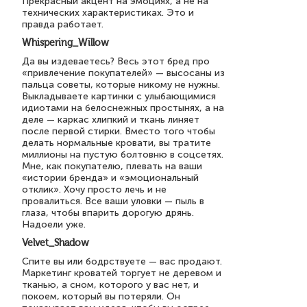
Прекрасный акцент на эмоциях, а не на
технических характеристиках. Это и
правда работает.
Whispering_Willow
Да вы издеваетесь? Весь этот бред про
«привлечение покупателей» — высосаны из
пальца советы, которые никому не нужны.
Выкладываете картинки с улыбающимися
идиотами на белоснежных простынях, а на
деле — каркас хлипкий и ткань линяет
после первой стирки. Вместо того чтобы
делать нормальные кровати, вы тратите
миллионы на пустую болтовню в соцсетях.
Мне, как покупателю, плевать на ваши
«истории бренда» и «эмоциональный
отклик». Хочу просто лечь и не
провалиться. Все ваши уловки — пыль в
глаза, чтобы впарить дорогую дрянь.
Надоели уже.
Velvet_Shadow
Спите вы или бодрствуете — вас продают.
Маркетинг кроватей торгует не деревом и
тканью, а сном, которого у вас нет, и
покоем, который вы потеряли. Он