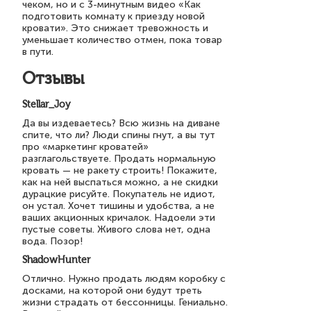
чеком, но и с 3-минутным видео «Как
подготовить комнату к приезду новой
кровати». Это снижает тревожность и
уменьшает количество отмен, пока товар
в пути.
Отзывы
Stellar_Joy
Да вы издеваетесь? Всю жизнь на диване
спите, что ли? Люди спины гнут, а вы тут
про «маркетинг кроватей»
разглагольствуете. Продать нормальную
кровать — не ракету строить! Покажите,
как на ней выспаться можно, а не скидки
дурацкие рисуйте. Покупатель не идиот,
он устал. Хочет тишины и удобства, а не
ваших акционных кричалок. Надоели эти
пустые советы. Живого слова нет, одна
вода. Позор!
ShadowHunter
Отлично. Нужно продать людям коробку с
досками, на которой они будут треть
жизни страдать от бессонницы. Гениально.