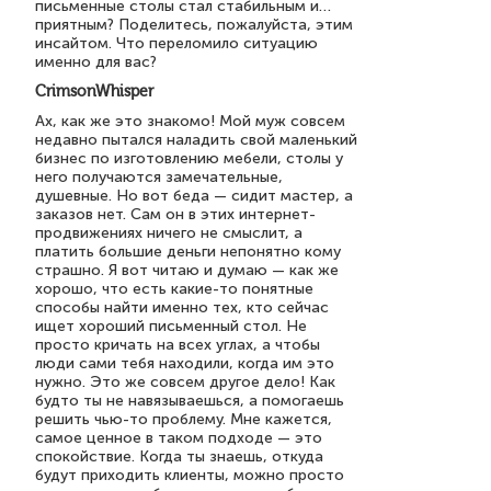
письменные столы стал стабильным и…
приятным? Поделитесь, пожалуйста, этим
инсайтом. Что переломило ситуацию
именно для вас?
CrimsonWhisper
Ах, как же это знакомо! Мой муж совсем
недавно пытался наладить свой маленький
бизнес по изготовлению мебели, столы у
него получаются замечательные,
душевные. Но вот беда — сидит мастер, а
заказов нет. Сам он в этих интернет-
продвижениях ничего не смыслит, а
платить большие деньги непонятно кому
страшно. Я вот читаю и думаю — как же
хорошо, что есть какие-то понятные
способы найти именно тех, кто сейчас
ищет хороший письменный стол. Не
просто кричать на всех углах, а чтобы
люди сами тебя находили, когда им это
нужно. Это же совсем другое дело! Как
будто ты не навязываешься, а помогаешь
решить чью-то проблему. Мне кажется,
самое ценное в таком подходе — это
спокойствие. Когда ты знаешь, откуда
будут приходить клиенты, можно просто