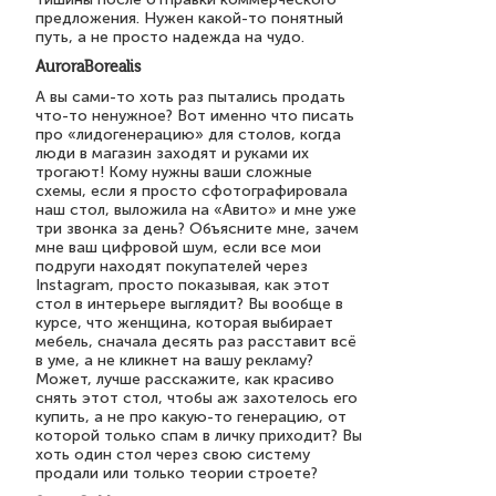
предложения. Нужен какой-то понятный
путь, а не просто надежда на чудо.
AuroraBorealis
А вы сами-то хоть раз пытались продать
что-то ненужное? Вот именно что писать
про «лидогенерацию» для столов, когда
люди в магазин заходят и руками их
трогают! Кому нужны ваши сложные
схемы, если я просто сфотографировала
наш стол, выложила на «Авито» и мне уже
три звонка за день? Объясните мне, зачем
мне ваш цифровой шум, если все мои
подруги находят покупателей через
Instagram, просто показывая, как этот
стол в интерьере выглядит? Вы вообще в
курсе, что женщина, которая выбирает
мебель, сначала десять раз расставит всё
в уме, а не кликнет на вашу рекламу?
Может, лучше расскажите, как красиво
снять этот стол, чтобы аж захотелось его
купить, а не про какую-то генерацию, от
которой только спам в личку приходит? Вы
хоть один стол через свою систему
продали или только теории строете?