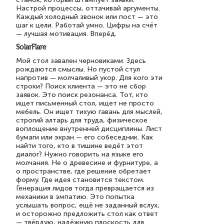
Настрой процессы, оттачивай аргументы.
Каждый холодный звонок или пост — это
шаг к цели. Работай умно. Цифры на счёт
— лучшая мотивация. Вперёд.
SolarFlare
Мой стол завален черновиками. Здесь
рождаются смыслы. Но пустой стул
напротив — молчаливый укор. Для кого эти
строки? Поиск клиента — это не сбор
заявок. Это поиск резонанса. Тот, кто
ищет письменный стол, ищет не просто
мебель. Он ищет тихую гавань для мыслей,
строгий алтарь для труда, физическое
воплощение внутренней дисциплины. Лист
бумаги или экран — его собеседник. Как
найти того, кто в тишине ведёт этот
диалог? Нужно говорить на языке его
молчания. Не о древесине и фурнитуре, а
о пространстве, где решение обретает
форму. Где идея становится текстом.
Генерация лидов тогда превращается из
механики в эмпатию. Это попытка
услышать вопрос, ещё не заданный вслух,
и осторожно предложить стол как ответ
— твёрдую, надёжную плоскость для