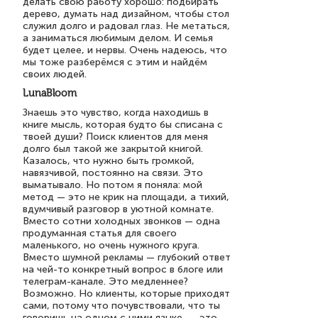
делать свою работу хорошо: подбирать
дерево, думать над дизайном, чтобы стол
служил долго и радовал глаз. Не метаться,
а заниматься любимым делом. И семья
будет целее, и нервы. Очень надеюсь, что
мы тоже разберёмся с этим и найдём
своих людей.
LunaBloom
Знаешь это чувство, когда находишь в
книге мысль, которая будто бы списана с
твоей души? Поиск клиентов для меня
долго был такой же закрытой книгой.
Казалось, что нужно быть громкой,
навязчивой, постоянно на связи. Это
выматывало. Но потом я поняла: мой
метод — это не крик на площади, а тихий,
вдумчивый разговор в уютной комнате.
Вместо сотни холодных звонков — одна
продуманная статья для своего
маленького, но очень нужного круга.
Вместо шумной рекламы — глубокий ответ
на чей-то конкретный вопрос в блоге или
телеграм-канале. Это медленнее?
Возможно. Но клиенты, которые приходят
сами, потому что почувствовали, что ты
говоришь на одном с ними языке, — это