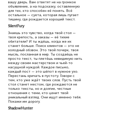
вашу дверь. Вам ответят не на громкое
объявление, а на подсказку, оставленную
для тех, кто способен её понять. Всё
остальное — суета, которая лишь пугает
тишину, где рождается хороший текст.
SilentFury
Знаешь это чувство, когда твой стол —
твоя крепость, а заказы — её тихие
обитатели? И ты ждёшь, когда же их
станет больше. Поиск клиентов — это не
холодный обзвон. Это твой почерк, твоя
мысль, посланная в мир. Ты создаёшь не
просто текст, ты плетёшь невидимую нить
между своим мастерством и чьей-то
насущной нуждой. Каждое письмо,
каждый пост — это шёпот в нужное ухо.
Перестань кричать в пустоту. Говори с
тем, кто уже ждёт твоих слов. Пусть твой
стол станет местом, где рождаются не
только тексты, но и долгие, честные
отношения с теми, кто ценит твой
уникальный взгляд. Они ищут именно тебя.
Покажи им дорогу.
ShadowHunter