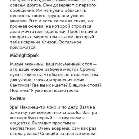
совсем другое. Они доверяют с первого
сообщения. Им не нужно объяснять
ценность твоего труда, они уже её
увидели. Это и есть та самая тихая, но
прочная основа, на которой строится
дело мечтателя-одиночки. Просто начни
говорить с миром тем языком, который
тебе искренне близок. Остальное
приложится.
MidnightSpark
Милые мужчины, ваш письменный стол —
это ваше новое рабочее место? Срочно
нужны клиенты, чтобы он не стал местом
для ужина, глажки и хранения моих
бантиков! Где вы их ищете? В ящике стола?
Под ним? Я уже все посмотрела.
RedStar
Ура! Наконец-то ясно и по делу. Взял на
заметку три конкретных способа. Завтра
же опробую первый — с группами в
соцсетях. Выглядит простым и
бесплатным. Очень вовремя, сам как раз
столы делаю! Спасибо за ценные мысли.