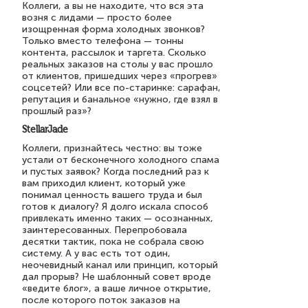
Коллеги, а вы не находите, что вся эта
возня с лидами — просто более
изощренная форма холодных звонков?
Только вместо телефона — тонны
контента, рассылок и таргета. Сколько
реальных заказов на столы у вас прошло
от клиентов, пришедших через «прогрев»
соцсетей? Или все по-старинке: сарафан,
репутация и банальное «нужно, где взял в
прошлый раз»?
StellarJade
Коллеги, признайтесь честно: вы тоже
устали от бесконечного холодного спама
и пустых заявок? Когда последний раз к
вам приходил клиент, который уже
понимал ценность вашего труда и был
готов к диалогу? Я долго искала способ
привлекать именно таких — осознанных,
заинтересованных. Перепробовала
десятки тактик, пока не собрала свою
систему. А у вас есть тот один,
неочевидный канал или принцип, который
дал прорыв? Не шаблонный совет вроде
«ведите блог», а ваше личное открытие,
после которого поток заказов на