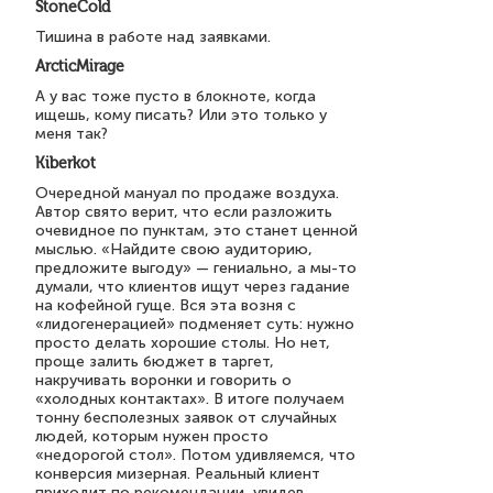
StoneCold
Тишина в работе над заявками.
ArcticMirage
А у вас тоже пусто в блокноте, когда
ищешь, кому писать? Или это только у
меня так?
Kiberkot
Очередной мануал по продаже воздуха.
Автор свято верит, что если разложить
очевидное по пунктам, это станет ценной
мыслью. «Найдите свою аудиторию,
предложите выгоду» — гениально, а мы-то
думали, что клиентов ищут через гадание
на кофейной гуще. Вся эта возня с
«лидогенерацией» подменяет суть: нужно
просто делать хорошие столы. Но нет,
проще залить бюджет в таргет,
накручивать воронки и говорить о
«холодных контактах». В итоге получаем
тонну бесполезных заявок от случайных
людей, которым нужен просто
«недорогой стол». Потом удивляемся, что
конверсия мизерная. Реальный клиент
приходит по рекомендации, увидев