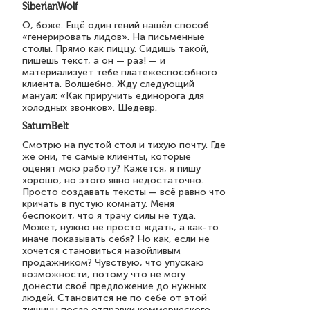
SiberianWolf
О, боже. Ещё один гений нашёл способ
«генерировать лидов». На письменные
столы. Прямо как пиццу. Сидишь такой,
пишешь текст, а он — раз! — и
материализует тебе платежеспособного
клиента. Волшебно. Жду следующий
мануал: «Как приручить единорога для
холодных звонков». Шедевр.
SaturnBelt
Смотрю на пустой стол и тихую почту. Где
же они, те самые клиенты, которые
оценят мою работу? Кажется, я пишу
хорошо, но этого явно недостаточно.
Просто создавать тексты — всё равно что
кричать в пустую комнату. Меня
беспокоит, что я трачу силы не туда.
Может, нужно не просто ждать, а как-то
иначе показывать себя? Но как, если не
хочется становиться назойливым
продажником? Чувствую, что упускаю
возможности, потому что не могу
донести своё предложение до нужных
людей. Становится не по себе от этой
тишины после отправки коммерческого