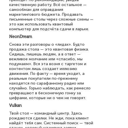
качественную работу. Всё остальное —
самообман для оправдания
маркетингового бюджета. Продавать
письменные столы через сложные схемы —
это как использовать квантовый
компьютер для подсчёта сдачи в ларьке.
NeonDream
Снова эти разговоры о «лидах». Будто
продажа стола — это квантовая физика.
Сидишь, пишешь людям, а в ответ —
вежливое молчание или «спасибо, мы
подумаем». Вся эта возня с таргетом и
контентом лишь создает иллюзию
движения. По факту — время уходит, а
реальные покупатели по-прежнему
находятся по сарафанному радио или
случайно. Горько наблюдать, как ремесло
превращают в бесконечную гонку за
цифрами, которые ни о чем не говорят.
Vulkan
Твой стол — командный центр. Здесь
рождаются сделки. Не жди, пока клиент
найдёт тебя сам. Системный поиск — твой
станок, который штампует заявки.