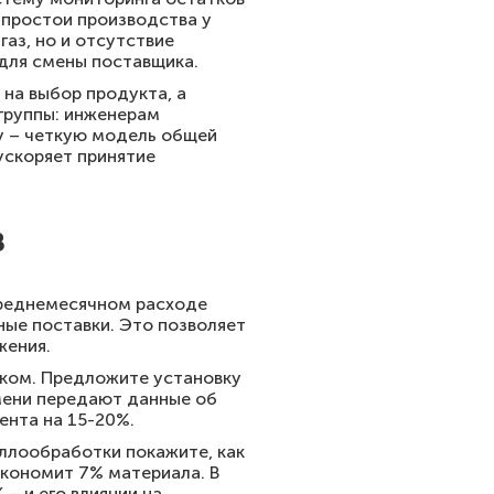
 простои производства у
газ, но и отсутствие
 для смены поставщика.
на выбор продукта, а
группы: инженерам
у – четкую модель общей
ускоряет принятие
в
среднемесячном расходе
ные поставки. Это позволяет
жения.
рком. Предложите установку
мени передают данные об
ента на 15-20%.
ллообработки покажите, как
экономит 7% материала. В
– и его влиянии на