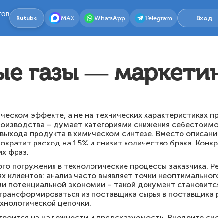
тов
MAX
WhatsApp
Telegram
Вход
Rutube
е газы — маркетин
еском эффекте, а не на технических характеристиках пр
роизводства – думает категориями снижения себестоимо
 выхода продукта в химическом синтезе. Вместо описани
сократит расход на 15% и снизит количество брака. Конк
х фраз.
го погружения в технологические процессы заказчика. Р
ях клиентов: анализ часто выявляет точки неоптимально
ми потенциальной экономии – такой документ становит
 трансформироваться из поставщика сырья в поставщика р
хнологической цепочки.
строится на надежности и предсказуемости. Внедрите си