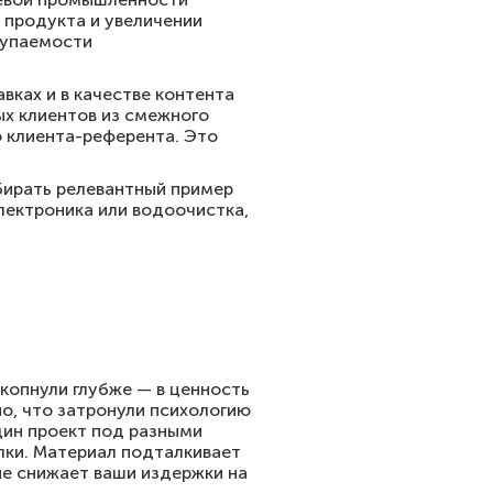
 продукта и увеличении
купаемости
вках и в качестве контента
ых клиентов из смежного
о клиента-референта. Это
бирать релевантный пример
лектроника или водоочистка,
 копнули глубже — в ценность
но, что затронули психологию
дин проект под разными
елки. Материал подталкивает
ие снижает ваши издержки на