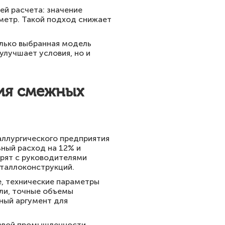
ей расчета: значение
метр. Такой подход снижает
олько выбранная модель
улучшает условия, но и
ния смежных
аллургического предприятия
ный расход на 12% и
рят с руководителями
еталлоконструкций.
е, технические параметры
ли, точные объемы
ный аргумент для
щевой промышленности