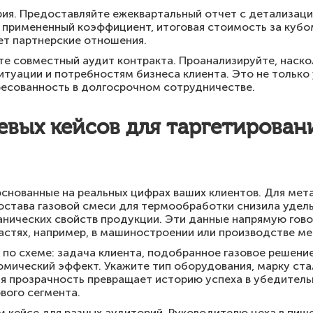
ия. Предоставляйте ежеквартальный отчет с детализаци
, примененный коэффициент, итоговая стоимость за кубо
ет партнерские отношения.
дите совместный аудит контракта. Проанализируйте, наск
туации и потребностям бизнеса клиента. Это не только 
есованность в долгосрочном сотрудничестве.
евых кейсов для таргетирова
снованные на реальных цифрах ваших клиентов. Для мет
остава газовой смеси для термообработки снизила удель
нических свойств продукции. Эти данные напрямую гово
астях, например, в машиностроении или производстве м
по схеме: задача клиента, подобранное газовое решени
омический эффект. Укажите тип оборудования, марку ста
ая прозрачность превращает историю успеха в убедитель
вого сегмента.
м кейсе для разных аудиторий. Руководителю цеха в пи