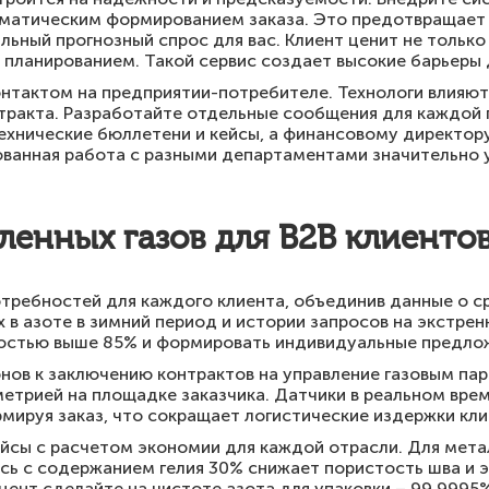
томатическим формированием заказа. Это предотвращает
ьный прогнозный спрос для вас. Клиент ценит не только 
и планированием. Такой сервис создает высокие барьеры
нтактом на предприятии-потребителе. Технологи влияют 
нтракта. Разработайте отдельные сообщения для каждой 
ехнические бюллетени и кейсы, а финансовому директор
ованная работа с разными департаментами значительно 
енных газов для B2B клиенто
требностей для каждого клиента, объединив данные о 
х в азоте в зимний период и истории запросов на экстрен
ностью выше 85% и формировать индивидуальные предло
нов к заключению контрактов на управление газовым па
метрией на площадке заказчика. Датчики в реальном вре
мируя заказ, что сокращает логистические издержки кли
ейсы с расчетом экономии для каждой отрасли. Для мета
сь с содержанием гелия 30% снижает пористость шва и 
нт сделайте на чистоте азота для упаковки – 99,9995% 