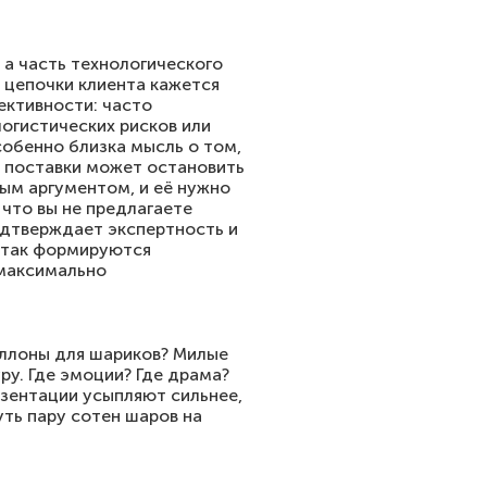
 а часть технологического
 цепочки клиента кажется
ективности: часто
логистических рисков или
собенно близка мысль о том,
й поставки может остановить
ным аргументом, и её нужно
что вы не предлагаете
подтверждает экспертность и
о так формируются
 максимально
баллоны для шариков? Милые
ру. Где эмоции? Где драма?
езентации усыпляют сильнее,
уть пару сотен шаров на