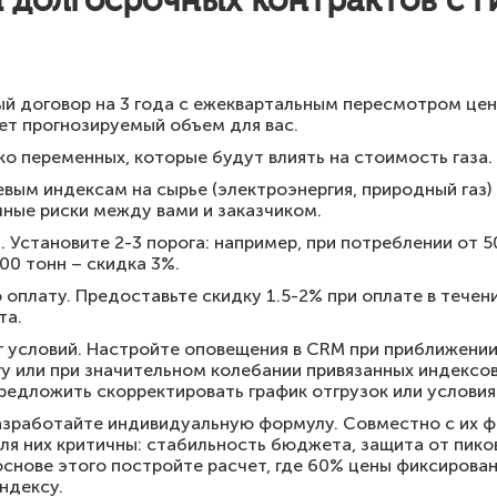
 долгосрочных контрактов с г
й договор на 3 года с ежеквартальным пересмотром цен
ует прогнозируемый объем для вас.
ко переменных, которые будут влиять на стоимость газа.
евым индексам на сырье (электроэнергия, природный газ)
ные риски между вами и заказчиком.
. Установите 2-3 порога: например, при потреблении от 5
00 тонн – скидка 3%.
 оплату. Предоставьте скидку 1.5-2% при оплате в течен
та.
 условий. Настройте оповещения в CRM при приближении
 или при значительном колебании привязанных индексо
предложить скорректировать график отгрузок или условия
азработайте индивидуальную формулу. Совместно с их 
ля них критичны: стабильность бюджета, защита от пико
основе этого постройте расчет, где 60% цены фиксирован
ндексу.