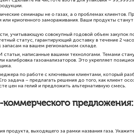
родукции.
ические семинары не о газах, а о проблемах клиентов. П
 или криогенного замораживания. Ваши продукты станут 
сти, учитывающую совокупный годовой объем закупок по
етный статус, гарантирующий доставку в течение 2 часо
 запасам на вашем региональном складе.
И статьи, написанные вашими технологами. Темами стан
 или калибровка газоанализаторов. Это укрепляет позици
щика.
еджера по работе с ключевыми клиентами, который разб
 Его задача – предлагать решения до того, как клиент ос
те цен на гелий и предложить альтернативную смесь.
о-коммерческого предложения:
ия продукта, выходящего за рамки названия газа. Укажи