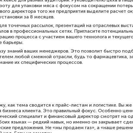
азоту для упаковки мяса с фокусом на сокращении потерь
ового директора того же предприятия выделите расчет о
становки за 8 месяцев.
ля точечных рассылок, презентаций на отраслевых выста
лов в профессиональных сетях. Пригласите потенциальн
рацию процесса с участием вашего технолога и текущег
е барьеры.
азу знаний ваших менеджеров. Это позволит быстро под
телем любой смежной отрасли, будь то фармацевтика, э
мание их специфических процессов.
у, как тема сводится к прайс-листам и логистике. Вы же
ля бизнеса клиента. Это правильный фокус. Особенно цен
нический специалит и финансовый директор смотрят на о
обоих языках — редкий навык, но именно он закрывает сд
ские предложения. Не «мы продаем газ», а «наше решен