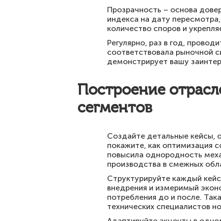
Прозрачность – основа довер
индекса на дату пересмотра
количество споров и укрепля
Регулярно, раз в год, прово
соответствовала рыночной си
демонстрирует вашу заинтер
Построение отрасл
сегментов
Создайте детальные кейсы, о
покажите, как оптимизация с
повысила однородность меха
производства в смежных обл
Структурируйте каждый кейс 
внедрения и измеримый экон
потребления до и после. Так
технических специалистов но
Адаптируйте акценты в одно