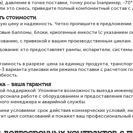
), давление в точке поставки, точку росы (например, -70
ли это смесь, приведите полный компонентный состав с
сть стоимости
вую цену и надежность. Четко пропишите в предложении:
вые баллоны, блоки, криогенные емкости (с указанием о
бованию, с привязкой к вашим производственным циклам.
ование: кто предоставляет рампы, испарители, системы
.
тоимость в разрезе: цена за единицу продукта, транспо
3 варианта упаковки или режима поставки с расчетом го
ибкость.
ка – ваша гарантия
кой поддержкой. Упомяните возможность выезда инженер
ерсонала работе с оборудованием и предоставления пас
ного менеджера и аварийной службы.
ими условиями: срок действия коммерческих условий, ми
тит цикл согласований и покажет ваш профессиональный