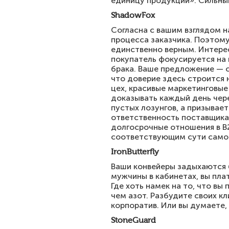
единицу продукции». Сильный
ShadowFox
Согласна с вашим взглядом н
процесса заказчика. Поэтому
единственно верным. Интерес
покупатель фокусируется на 
брака. Ваше предложение — с
что доверие здесь строится 
цех, красивые маркетинговые
доказывать каждый день чере
пустых лозунгов, а призывае
ответственность поставщика.
долгосрочные отношения в B
соответствующим сути самог
IronButterfly
Ваши конвейеры задыхаются б
мужчины в кабинетах, вы пла
Где хоть намек на то, что в
чем азот. Разбудите своих кл
корпоратив. Или вы думаете,
StoneGuard