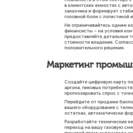
в клиентских емкостях с ав
заказчика и формирует стабил
головной боли с логистикой 
Не ограничивайтесь одним ко
финансисты – на условия ко
предоставляйте детальные т
стоимости владения. Соглас
положительного решения.
Маркетинг промышл
Создайте цифровую карту по
аргона, пиковых потребностя
прогнозировать спрос с точ
Перейдите от продажи балло
вашего оборудования с теле
остатках, автоматически фор
Разработайте технические к
переход на вашу газовую сме
пищевой промышленности акце