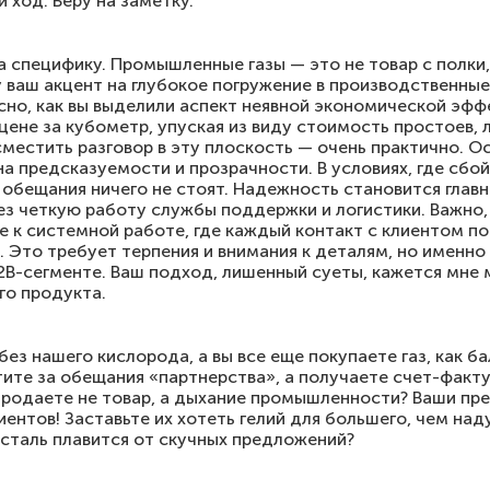
 ход. Беру на заметку.
а специфику. Промышленные газы — это не товар с полки,
 ваш акцент на глубокое погружение в производственные
но, как вы выделили аспект неявной экономической эфф
цене за кубометр, упуская из виду стоимость простоев, 
местить разговор в эту плоскость — очень практично. О
на предсказуемости и прозрачности. В условиях, где сбо
 обещания ничего не стоят. Надежность становится глав
з четкую работу службы поддержки и логистики. Важно, 
те к системной работе, где каждый контакт с клиентом 
 Это требует терпения и внимания к деталям, но именн
2B-сегменте. Ваш подход, лишенный суеты, кажется мне
о продукта.
ез нашего кислорода, а вы все еще покупаете газ, как 
тите за обещания «партнерства», а получаете счет-факту
ы продаете не товар, а дыхание промышленности? Ваши пр
иентов! Заставьте их хотеть гелий для большего, чем над
 сталь плавится от скучных предложений?