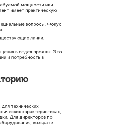
ребуемой мощности или
тент имеет практическую
пециальные вопросы. Фокус
х.
уществующие линии.
.
ащения в отдел продаж. Это
ии и потребность в
иторию
 для технических
хнических характеристиках,
ки. Для директоров по
оборудования, возврате