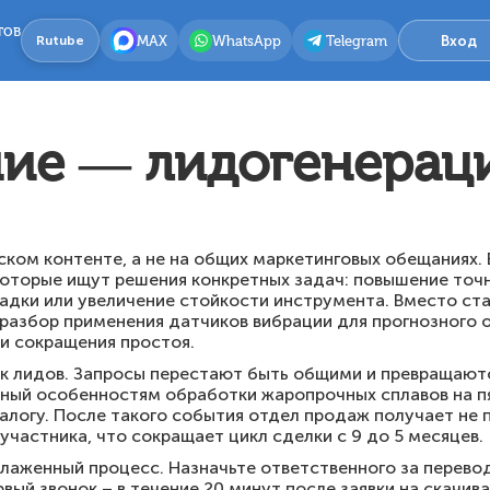
тов
MAX
WhatsApp
Telegram
Вход
Rutube
ие — лидогенерац
ком контенте, а не на общих маркетинговых обещаниях.
которые ищут решения конкретных задач: повышение точн
адки или увеличение стойкости инструмента. Вместо ста
 разбор применения датчиков вибрации для прогнозного
и сокращения простоя.
к лидов. Запросы перестают быть общими и превращаются
нный особенностям обработки жаропрочных сплавов на п
алогу. После такого события отдел продаж получает не п
частника, что сокращает цикл сделки с 9 до 5 месяцев.
тлаженный процесс. Назначьте ответственного за перевод
вый звонок – в течение 20 минут после заявки на скачив