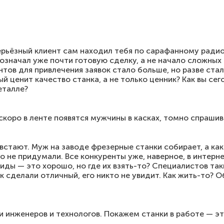
ерьёзный клиент сам находил тебя по сарафанному радио
е означал уже почти готовую сделку, а не начало сложны
тов для привлечения заявок стало больше, но разве стал
й ценит качество станка, а не только ценник? Как вы сег
еталле?
, скоро в ленте появятся мужчины в касках, томно спраш
встают. Муж на заводе фрезерные станки собирает, а как
 не придумали. Все конкуренты уже, наверное, в интернет
лиды — это хорошо, но где их взять-то? Специалистов так
к сделали отличный, его никто не увидит. Как жить-то? О
 инженеров и технологов. Покажем станки в работе — э