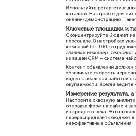
Используйте ретаргетинг для
каталоги. Настройте для них
онлайн-демонстрацию. Такая
Ключевые площадки и па
Сконцентрируйте бюджет на L
персонала. В настройках ука
компаний (от 100 сотруднико
главный инженер
,
технолог
.
из вашей CRM – система най
Контент объявлений должен 
«Увеличьте скорость черново
видео с реальной работой ст
окупаемости. Всегда ведите 
Измерение результата, а
Настройте сквозную аналитик
отправке форм на сайте и з
из среднего чека. Это позво
перераспределить бюджет в е
неэффективные объявления.