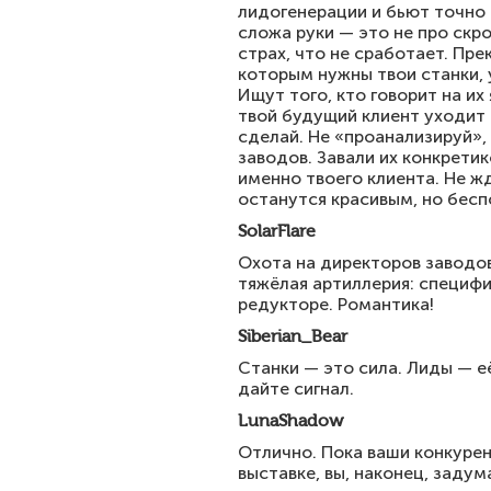
лидогенерации и бьют точно 
сложа руки — это не про скро
страх, что не сработает. Пр
которым нужны твои станки, 
Ищут того, кто говорит на их 
твой будущий клиент уходит к
сделай. Не «проанализируй»,
заводов. Завали их конкрети
именно твоего клиента. Не жд
останутся красивым, но бесп
SolarFlare
Охота на директоров заводов
тяжёлая артиллерия: специфи
редукторе. Романтика!
Siberian_Bear
Станки — это сила. Лиды — её
дайте сигнал.
LunaShadow
Отлично. Пока ваши конкурен
выставке, вы, наконец, задум