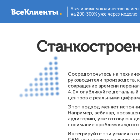
Увеличиваем количество клиен
.
на 200-300% уже через неделю
Станкостроен
Сосредоточьтесь на техничес
руководители производств, 
сокращение времени перенал
4.0» опубликуйте детальный
центров с реальными цифрам
Этот подход меняет источни
Например, вебинар, посвяще
аудиторию, уже готовую к ди
понимание проблем каждого у
Интегрируйте эти усилия в о
CRM, установите правило: пер