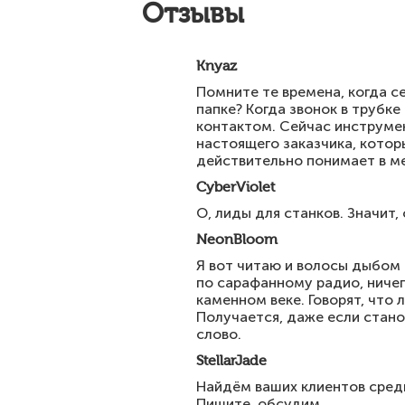
Отзывы
Knyaz
Помните те времена, когда с
папке? Когда звонок в трубк
контактом. Сейчас инструмен
настоящего заказчика, которы
действительно понимает в м
CyberViolet
О, лиды для станков. Значит
NeonBloom
Я вот читаю и волосы дыбом 
по сарафанному радио, ничего
каменном веке. Говорят, что 
Получается, даже если стано
слово.
StellarJade
Найдём ваших клиентов среди
Пишите, обсудим.