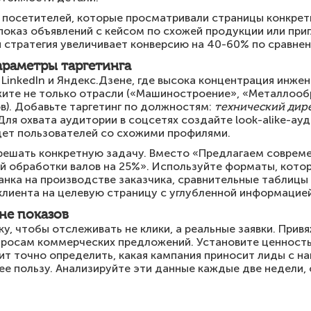
 посетителей, которые просматривали страницы конкрет
 показ объявлений с кейсом по схожей продукции или пр
 стратегия увеличивает конверсию на 40-60% по сравне
раметры таргетинга
inkedIn и Яндекс.Дзене, где высока концентрация инже
жите не только отрасли («Машиностроение», «Металлообр
в). Добавьте таргетинг по должностям:
технический дир
 Для охвата аудитории в соцсетях создайте look-alike-а
дет пользователей со схожими профилями.
решать конкретную задачу. Вместо «Предлагаем соврем
й обработки валов на 25%». Используйте форматы, кото
анка на производстве заказчика, сравнительные таблицы
клиента на целевую страницу с углубленной информацией, 
 не показов
у, чтобы отслеживать не клики, а реальные заявки. Привя
апросам коммерческих предложений. Установите ценность
лит точно определить, какая кампания приносит лиды с 
е пользу. Анализируйте эти данные каждые две недели,