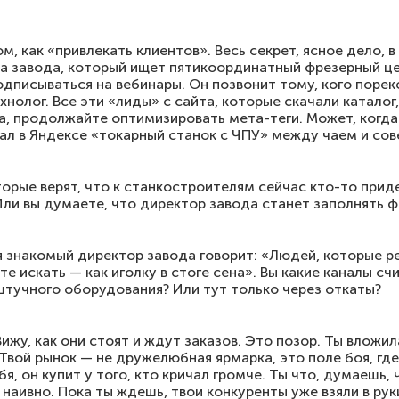
м, как «привлекать клиентов». Весь секрет, ясное дело, 
ра завода, который ищет пятикоординатный фрезерный це
подписываться на вебинары. Он позвонит тому, кого поре
хнолог. Все эти «лиды» с сайта, которые скачали каталог
а, продолжайте оптимизировать мета-теги. Может, когда
ал в Яндексе «токарный станок с ЧПУ» между чаем и со
оторые верят, что к станкостроителям сейчас кто-то прид
Или вы думаете, что директор завода станет заполнять 
 знакомый директор завода говорит: «Людей, которые р
ете искать — как иголку в стоге сена». Вы какие каналы 
штучного оборудования? Или тут только через откаты?
Вижу, как они стоят и ждут заказов. Это позор. Ты вложил
Твой рынок — не дружелюбная ярмарка, это поле боя, где
ебя, он купит у того, кто кричал громче. Ты что, думаешь
 наивно. Пока ты ждешь, твои конкуренты уже взяли в ру