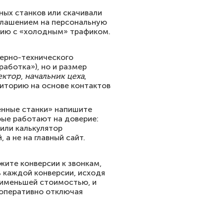
ных станков или скачивали
иглашением на персональную
нию с «холодным» трафиком.
нерно-технического
аботка»), но и размер
ектор
,
начальник цеха
,
удиторию на основе контактов
енные станки» напишите
рые работают на доверие:
 или калькулятор
а не на главный сайт.
жите конверсии к звонкам,
 каждой конверсии, исходя
наименьшей стоимостью, и
 оперативно отключая