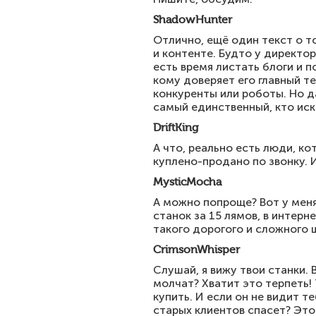
ShadowHunter
Отлично, ещё один текст о то
и контенте. Будто у директо
есть время листать блоги и 
кому доверяет его главный те
конкуренты или роботы. Но д
самый единственный, кто иск
DriftKing
А что, реально есть люди, к
куплено-продано по звонку. 
MysticMocha
А можно попроще? Вот у меня
станок за 15 лямов, в интерн
такого дорогого и сложного 
CrimsonWhisper
Слушай, я вижу твои станки. 
молчат? Хватит это терпеть! 
купить. И если он не видит т
старых клиентов спасет? Это