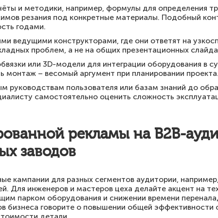
ёты и методики, например, формулы для определения т
имов резания под конкретные материалы. Подобный кон
ость годами.
ими ведущими конструкторами, где они ответят на узкос
ладных проблем, а не на общих презентационных слайда
обвязки или 3D-модели для интеграции оборудования в с
ь монтаж – весомый аргумент при планировании проекта
ым руководствам пользователя или базам знаний до обр
циалисту самостоятельно оценить сложность эксплуатац
рованной рекламы на B2B-ауд
ых заводов
ые кампании для разных сегментов аудитории, например,
й. Для инженеров и мастеров цеха делайте акцент на те
им парком оборудования и снижении времени переналад
ов бизнеса говорите о повышении общей эффективности 
стоимости детали.