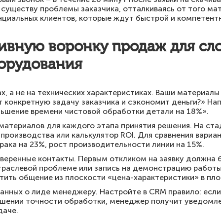
 существу проблемы заказчика, отталкиваясь от того мат
нциальных клиентов, которые ждут быстрой и компетент
тивную воронку продаж для сл
орудования
, а не на технических характеристиках. Ваши материалы
 конкретную задачу заказчика и сэкономит деньги?» На
ьшение времени чистовой обработки детали на 18%».
материалов для каждого этапа принятия решения. На ст
производства или калькулятор ROI. Для сравнения вариа
рака на 23%, рост производительности линии на 15%.
веренные контакты. Первым откликом на заявку должна б
траслевой проблеме или запись на демонстрацию работы
стить общение из плоскости «цена-характеристики» в пло
анных о лиде менеджеру. Настройте в CRM правило: есл
ышении точности обработки, менеджер получит уведомле
даче.