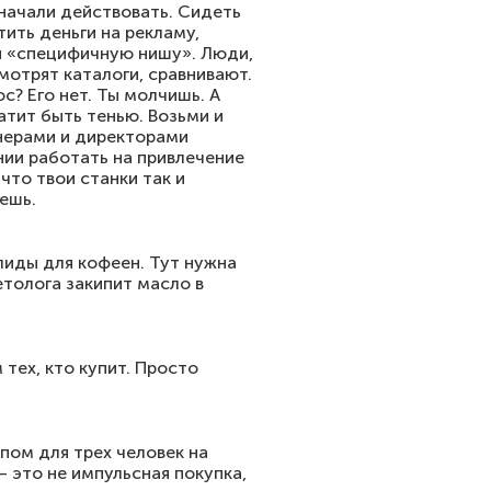
 начали действовать. Сидеть
тить деньги на рекламу,
 и «специфичную нишу». Люди,
мотрят каталоги, сравнивают.
ос? Его нет. Ты молчишь. А
атит быть тенью. Возьми и
енерами и директорами
нии работать на привлечение
что твои станки так и
ешь.
лиды для кофеен. Тут нужна
етолога закипит масло в
 тех, кто купит. Просто
пом для трех человек на
— это не импульсная покупка,