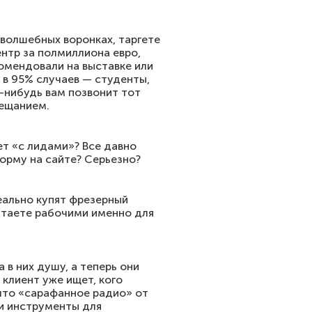
в волшебных воронках, таргете
нтр за полмиллиона евро,
комендовали на выставке или
, в 95% случаев — студенты,
-нибудь вам позвонит тот
вещанием.
ет «с лидами»? Все давно
форму на сайте? Серьезно?
еально купят фрезерный
считаете рабочими именно для
а в них душу, а теперь они
 клиент уже ищет, кого
, что «сарафанное радио» от
ки инструменты для