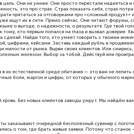
в цель. Они не умнее. Они просто перестали надеяться и
мность, это про страх. Страх показать себя, страх потра
екрати прятаться за отговорками про «сложный продукт»
уже ищут их в сети. Прямо сейчас. Они читают форумы, с
языке о выгоде, о надежности, о результате. Где твой гол
 тому, кто первым попался на глаза и вызвал доверие. Хв
 а сделай. Найди того, кто умеет говорить с твоими инж
кой, цифрами, кейсами. Заставь каждый рубль в продвиже
и милости от рынка. Вырви своих клиентов. Или смирись, 
олезным железом. Выбор за тобой. Действуй или проигра
 в их естественной среде обитания — это вам не лепить 
чные боли, жаргон и цифры, от которых у обычного марк
 кровь. Без новых клиентов заводы умрут. Мы найдём вам
ты заказывают очередной бесполезный сувенир с логоти
ались о том, где брать живые заявки. Потому что станок 