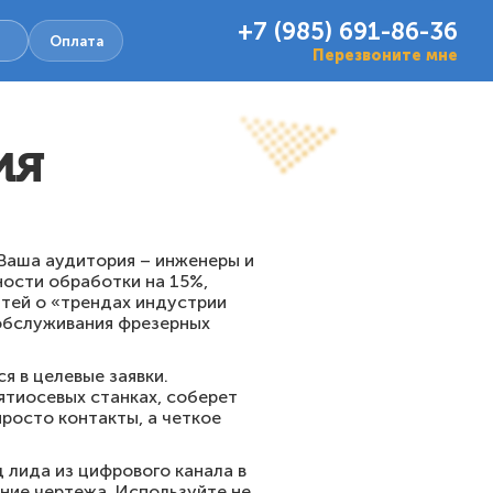
+7 (985) 691-86-36
Оплата
Перезвоните мне
ия
 Ваша аудитория – инженеры и
ости обработки на 15%,
тей о «трендах индустрии
 обслуживания фрезерных
 в целевые заявки.
ятиосевых станках, соберет
росто контакты, а четкое
 лида из цифрового канала в
ание чертежа. Используйте не