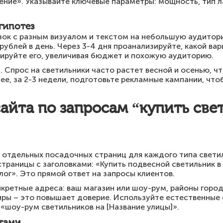
рение». Указывайте ключевые параметры: мощность, тип 
гипотез
зок с разным визуалом и текстом на небольшую аудитори
рублей в день. Через 3-4 дня проанализируйте, какой ва
бируйте его, увеличивая бюджет и похожую аудиторию.
. Спрос на светильники часто растет весной и осенью, чт
ее, за 2-3 недели, подготовьте рекламные кампании, что
йта по запросам “купить све
 отдельных посадочных страниц для каждого типа светил
страницы с заголовками: «Купить подвесной светильник в
алог». Это прямой ответ на запросы клиентов.
нкретные адреса: ваш магазин или шоу-рум, районы горо
ры – это повышает доверие. Используйте естественные 
, «шоу-рум светильников на [Название улицы]».
ртами