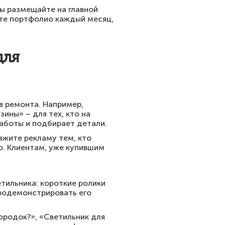
сы размещайте на главной
те портфолио каждый месяц,
для
в ремонта. Например,
ины» – для тех, кто на
работы и подбирает детали.
ажите рекламу тем, кто
ю. Клиентам, уже купившим
тильника: короткие ролики
продемонстрировать его
ородок?», «Светильник для