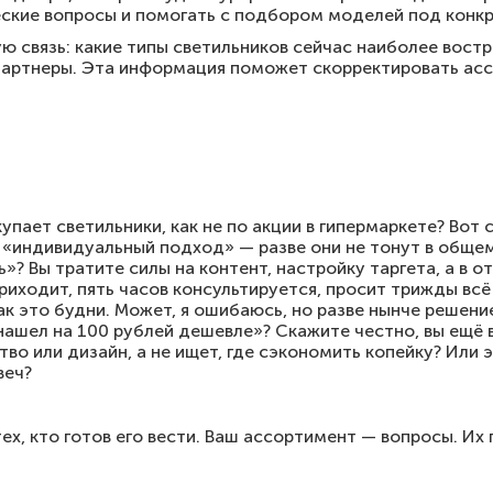
еские вопросы и помогать с подбором моделей под конкр
ю связь: какие типы светильников сейчас наиболее востр
артнеры. Эта информация поможет скорректировать асс
пает светильники, как не по акции в гипермаркете? Вот с
 «индивидуальный подход» — разве они не тонут в общем
? Вы тратите силы на контент, настройку таргета, а в о
приходит, пять часов консультируется, просит трижды вс
так это будни. Может, я ошибаюсь, но разве нынче решени
«нашел на 100 рублей дешевле»? Скажите честно, вы ещё 
тво или дизайн, а не ищет, где сэкономить копейку? Или 
веч?
ех, кто готов его вести. Ваш ассортимент — вопросы. Их