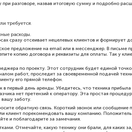
 при разговоре, назвав итоговую сумму и подробно расш
ли требуется.
ные расходы.
сах сразу отсеивает нецелевых клиентов и формирует д
кое предложение на email или в мессенджер. В письме 
епите копию договора и реквизиты для оплаты. Так у кли
еджера по проекту. Этот сотрудник будет единой точкой
ачалом работ, проследит за своевременной подачей техн
лиенту его прямой телефон.
 в первый день аренды. Убедитесь, что техника прибыла 
казчика нет претензий к оператору. Эта простая процеду
 вашу заботу.
росите обратную связь. Короткий звонок или сообщение 
в ли клиент порекомендовать вашу компанию. Положител
уйте и поблагодарите за замечания.
ками. Отмечайте, какую технику они брали, для каких за