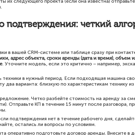
ы их следующего проекта (если она известна) отправьте
.
о подтверждения: четкий алг
вки в вашей CRM-системе или таблице сразу при контакте
ики, адрес объекта, сроки аренды (дата и время), объем 
е
. Уточните модель, если это критично – например, экск
 техники в нужный период. Если подходящая машина сво
ту два варианта: близкую по характеристикам технику из
редложение. Четко разбейте стоимость на аренду за сме
и). Отправьте КП в течение 15 минут после разговора, п
ны.
сли подтверждения нет в течение рабочего дня, сделайт
найте, остались ли вопросы по условиям.
нта оперативно подготовьте договор аренды. Внесите в 