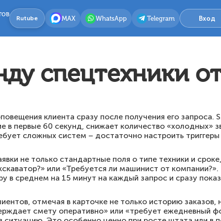
тов
MAX
WhatsApp
Telegram
Вход
Rutube
нду спецтехники о
повещения клиента сразу после получения его запроса. 
 в первые 60 секунд, снижает количество «холодных» 
ребует сложных систем – достаточно настроить триггеры
аявки не только стандартные поля о типе техники и сроке
кскаватор?» или «Требуется ли машинист от компании?»
у в среднем на 15 минут на каждый запрос и сразу пока
лиентов, отмечая в карточке не только историю заказов,
верждает смету оперативно» или «требует ежедневный 
 ситуацию. Это особенно ценно при росте штата или в 