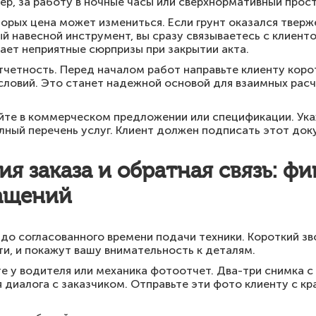
р, за работу в ночные часы или сверхнормативный прост
орых цена может измениться. Если грунт оказался тверже
 навесной инструмент, вы сразу связываетесь с клиенто
ает неприятные сюрпризы при закрытии акта.
четность. Перед началом работ направьте клиенту коро
словий. Это станет надежной основой для взаимных расч
йте в коммерческом предложении или спецификации. Ука
олный перечень услуг. Клиент должен подписать этот док
я заказа и обратная связь: ф
ащений
 до согласованного времени подачи техники. Короткий з
ти, и покажут вашу внимательность к деталям.
е у водителя или механика фотоотчет. Два-три снимка 
я диалога с заказчиком. Отправьте эти фото клиенту с к