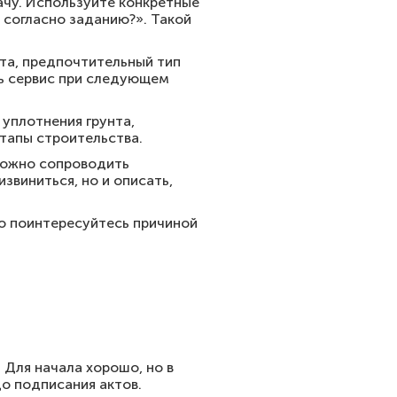
ачу. Используйте конкретные
 согласно заданию?». Такой
кта, предпочтительный тип
ть сервис при следующем
 уплотнения грунта,
этапы строительства.
можно сопроводить
звиниться, но и описать,
во поинтересуйтесь причиной
 Для начала хорошо, но в
до подписания актов.