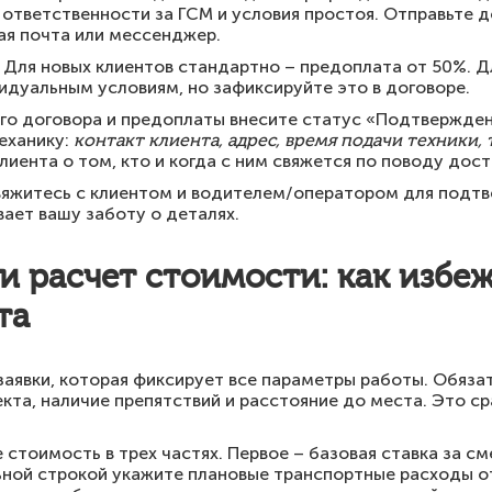
 ответственности за ГСМ и условия простоя. Отправьте д
ая почта или мессенджер.
 Для новых клиентов стандартно – предоплата от 50%. Д
идуальным условиям, но зафиксируйте это в договоре.
го договора и предоплаты внесите статус «Подтвержден
механику:
контакт клиента, адрес, время подачи техники,
иента о том, кто и когда с ним свяжется по поводу дост
свяжитесь с клиентом и водителем/оператором для подт
вает вашу заботу о деталях.
и расчет стоимости: как избе
та
аявки, которая фиксирует все параметры работы. Обяза
екта, наличие препятствий и расстояние до места. Это с
стоимость в трех частях. Первое – базовая ставка за см
ной строкой укажите плановые транспортные расходы от