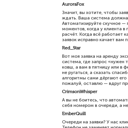
AuroraFox
Значит, вы хотите, чтобы зая
ждать. Ваша система должна 
Автоматизируйте скучное — 
моментов, когда у клиента в
расчёт. Когда всё работает 
заявок исправно качает вам п
Red_Star
Вот моя заявка на аренду эк
система, где запрос «нужен т
ковш, а вам в пятницу или в 
не ругаться, а сказать спаси
алгоритмы сами дёргают его з
пожалуй, оставлю — вдруг пр
CrimsonWhisper
А вы не боитесь, что автома
себя номером в очереди, а н
EmberQuill
Очереди на заявки? У нас кл
Телефон не заменяет нормал