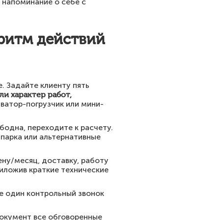
 напоминание о себе с
оритм действий
. Задайте клиенту пять
или характер работ,
аватор-погрузчик или мини-
бодна, переходите к расчету.
 парка или альтернативные
ну/месяц, доставку, работу
риложив краткие технические
е один контрольный звонок
документ все обговоренные