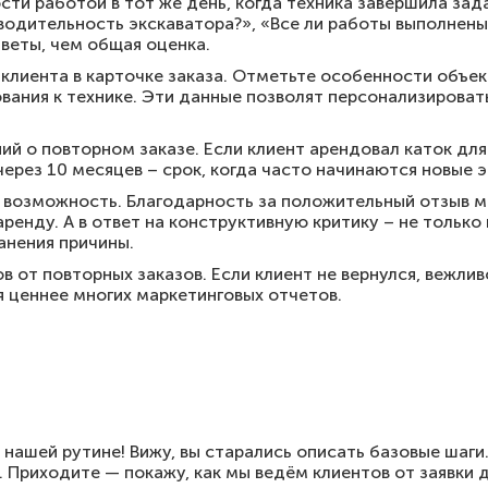
ти работой в тот же день, когда техника завершила зад
водительность экскаватора?», «Все ли работы выполнены
веты, чем общая оценка.
клиента в карточке заказа. Отметьте особенности объе
вания к технике. Эти данные позволят персонализирова
й о повторном заказе. Если клиент арендовал каток для
ерез 10 месяцев – срок, когда часто начинаются новые 
в возможность. Благодарность за положительный отзыв 
нду. А в ответ на конструктивную критику – не только и
анения причины.
в от повторных заказов. Если клиент не вернулся, вежли
 ценнее многих маркетинговых отчетов.
 нашей рутине! Вижу, вы старались описать базовые шаги.
. Приходите — покажу, как мы ведём клиентов от заявки 