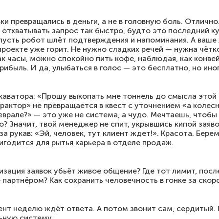
вки превращались в деньги, а не в головную боль. Отличн
отхватывать запрос так быстро, будто это последний ку
пусть робот шлёт подтверждения и напоминания. А ваше 
 проекте уже горит. Не нужно сладких речей — нужна чётк
как часы, можно спокойно пить кофе, наблюдая, как конве
рибыль. И да, улыбаться в голос — это бесплатно, но ин
скаватора: «Прошу выкопать мне тоннель до смысла этой 
рактор» не превращается в квест с уточнением «а колесн
феврале?» — это уже не система, а чудо. Мечтаешь, чтобы 
бо? Значит, твой менеджер не спит, укрывшись кипой заяво
а рукав: «Эй, человек, тут клиент ждет!». Красота. Берем
игодится для рытья карьера в отделе продаж.
тизация заявок убьёт живое общение? Где тот лимит, посл
е партнёром? Как сохранить человечность в гонке за ско
иент неделю ждёт ответа. А потом звонит сам, сердитый.
ьную систему.