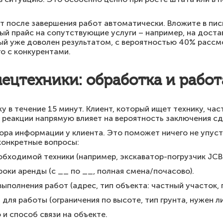
 после завершения работ автоматически. Вложите в пись
ый прайс на сопутствующие услуги – например, на доста
рый уже доволен результатом, с вероятностью 40% расс
го с конкурентами.
пецтехники: обработка и работ
у в течение 15 минут. Клиент, который ищет технику, ча
 реакции напрямую влияет на вероятность заключения сд
ора информации у клиента. Это поможет ничего не упуст
конкретные вопросы:
обходимой техники (например, экскаватор-погрузчик JCB
роки аренды (с __ по __, полная смена/почасово).
выполнения работ (адрес, тип объекта: частный участок,
для работы (ограничения по высоте, тип грунта, нужен ли
 и способ связи на объекте.