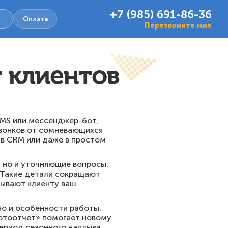
+7 (985) 691-86-36
Оплата
Перезвоните мне
т клиентов
SMS или мессенджер-бот,
звонков от сомневающихся
 в CRM или даже в простом
, но и уточняющие вопросы:
. Такие детали сокращают
зывают клиенту ваш
 но и особенности работы.
фотоотчет» помогает новому
период сезонного наплыва