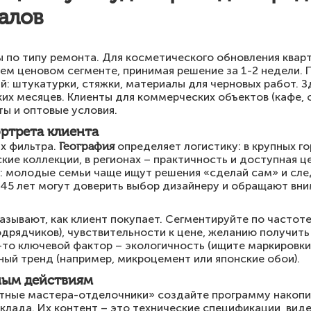
алов
ы по типу ремонта. Для косметического обновления квар
днем ценовом сегменте, принимая решение за 1-2 недели.
: штукатурки, стяжки, материалы для черновых работ. З
их месяцев. Клиенты для коммерческих объектов (кафе, 
ы и оптовые условия.
ортрета клиента
х фильтра.
География
определяет логистику: в крупных г
ие коллекции, в регионах – практичность и доступная ц
 молодые семьи чаще ищут решения «сделай сам» и след
45 лет могут доверить выбор дизайнеру и обращают вни
азывают, как клиент покупает. Сегментируйте по частоте
одрядчиков), чувствительности к цене, желанию получить
-то ключевой фактор – экологичность (ищите маркировки 
ый тренд (например, микроцемент или японские обои).
ным действиям
стные мастера-отделочники» создайте программу накопи
клада. Их контент – это технические спецификации, ви