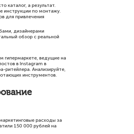
о каталог, а результат.
ие инструкции по монтажу.
ов для привлечения
абами, дизайнерами
тальный обзор с реальной
ом гипермаркете, ведущие на
остов в Instagram в
ра-ритейлера. Анализируйте,
аботающих инструментов.
рование
 маркетинговые расходы за
атили 150 000 рублей на