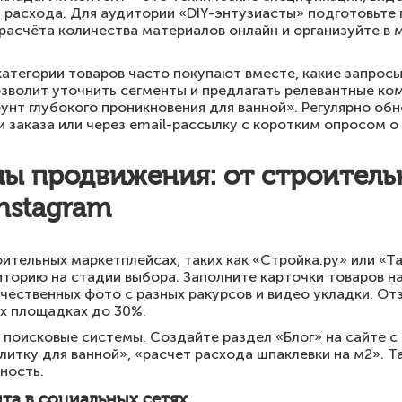
 расхода. Для аудитории «DIY-энтузиасты» подготовьте
асчёта количества материалов онлайн и организуйте в м
категории товаров часто покупают вместе, какие запросы
зволит уточнить сегменты и предлагать релевантные ко
рунт глубокого проникновения для ванной». Регулярно об
и заказа или через email-рассылку с коротким опросом о
ы продвижения: от строитель
nstagram
ительных маркетплейсах, таких как «Стройка.ру» или «Та
торию на стадии выбора. Заполните карточки товаров на
ачественных фото с разных ракурсов и видео укладки. От
х площадках до 30%.
 поисковые системы. Создайте раздел «Блог» на сайте 
плитку для ванной», «расчет расхода шпаклевки на м2». Т
ность.
та в социальных сетях