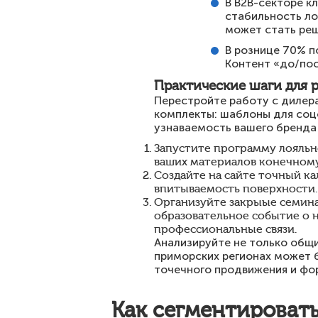
В B2B-секторе к
стабильность ло
может стать ре
В рознице 70% п
Контент «до/пос
Практические шаги для 
Перестройте работу с дилера
комплекты: шаблоны для соц
узнаваемость вашего бренда 
Запустите программу лояльн
ваших материалов конечному 
Создайте на сайте точный кал
впитываемость поверхности.
Организуйте закрыые семинар
образовательное событие о 
профессиональные связи.
Анализируйте не только общи
приморских регионах может б
точечного продвижения и фо
Как сегментироват