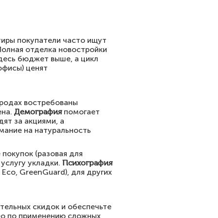
тиры покупатели часто ищут
 Полная отделка новостройки
десь бюджет выше, а цикл
офисы) ценят
ородах востребованы
ена.
Демография
помогает
ят за акциями, а
мание на натуральность
 покупок (разовая для
 услугу укладки.
Психография
Eco, GreenGuard), для других
тельных скидок и обеспечьте
део по применению сложных