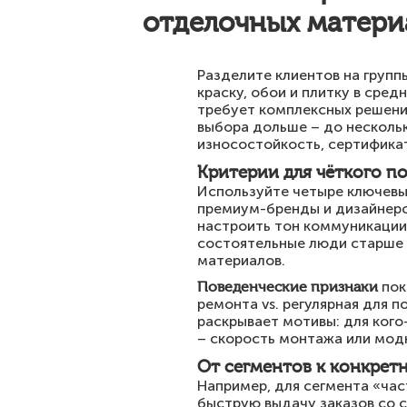
отделочных матери
Разделите клиентов на групп
краску, обои и плитку в сре
требует комплексных решений
выбора дольше – до нескольк
износостойкость, сертификат
Критерии для чёткого п
Используйте четыре ключевы
премиум-бренды и дизайнерск
настроить тон коммуникации:
состоятельные люди старше 
материалов.
Поведенческие признаки
пок
ремонта vs. регулярная для п
раскрывает мотивы: для кого
– скорость монтажа или модн
От сегментов к конкрет
Например, для сегмента «ча
быструю выдачу заказов со с