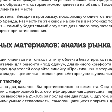
ы с образцами, которые можно привезти на объект. Так
лиента на месте.
системы. Внедрите программу, поощряющую клиентов де
о бренда. Разместите эти кейсы на сайте и в карточках 
я – самый убедительный аргумент для нового покупател
ряет принятие решения.
ых материалов: анализ рынка
ии клиентов не только по типу объекта (квартира, коттед
ателей для ремонта «под сдачу», для личного комфорта 
 арендодателей создайте линейку «Практичных» материа
ля владельцев жилья – коллекцию «Авторскую» с уникаль
 тактику
а на два, казалось бы, противоположных сегмента. С од
ки с маркировкой Eco, сертифицированная древесина, п
ке выросла на 25-30% за последние два года. С другой, 
ям: умные стеклопакеты, самоочищающиеся покрытия д