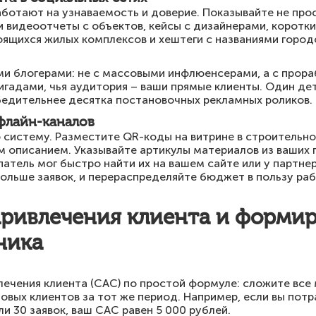
ботают на узнаваемость и доверие. Показывайте не прост
и видеоотчеты с объектов, кейсы с дизайнерами, коротк
ящихся жилых комплексов и хештеги с названиями город
и блогерами: не с массовыми инфлюенсерами, а с прор
гадами, чья аудитория – ваши прямые клиенты. Один де
бедительнее десятка постановочных рекламных роликов.
флайн-каналов
 систему. Разместите QR-коды на витрине в строительн
 описанием. Указывайте артикулы материалов из ваших п
патель мог быстро найти их на вашем сайте или у партне
больше заявок, и перераспределяйте бюджет в пользу р
привлечения клиента и форми
ника
ечения клиента (CAC) по простой формуле: сложите все
новых клиентов за тот же период. Например, если вы потр
ли 30 заявок, ваш CAC равен 5 000 рублей.