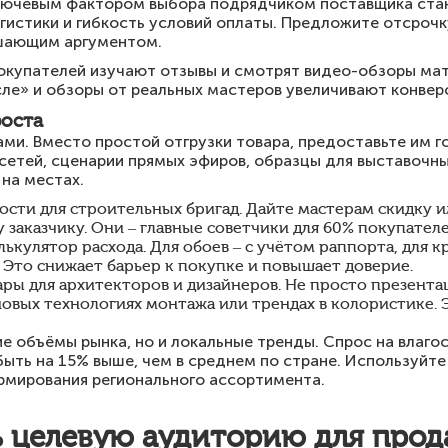
лючевым фактором выбора подрядчиком поставщика стано
гистики и гибкость условий оплаты. Предложите отсрочк
шающим аргументом.
окупателей изучают отзывы и смотрят видео-обзоры мат
ле» и обзоры от реальных мастеров увеличивают конвер
роста
ми. Вместо простой отгрузки товара, предоставьте им 
сетей, сценарии прямых эфиров, образцы для выставочны
на местах.
ости для строительных бригад. Дайте мастерам скидку 
заказчику. Они – главные советчики для 60% покупателе
ькулятор расхода. Для обоев – с учётом раппорта, для к
 Это снижает барьер к покупке и повышает доверие.
ы для архитекторов и дизайнеров. Не просто презентац
новых технологиях монтажа или трендах в колористике
е объёмы рынка, но и локальные тренды. Спрос на влаго
ыть на 15% выше, чем в среднем по стране. Используйт
рмирования регионального ассортимента.
ь целевую аудиторию для про