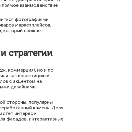
ое прямое взаимодействие
литься фотографиями
товаров маркетплейсов.
я, который снижает
 и стратегии
ж, коммерция), но и по
или как инвестицию в
лов с акцентом на
ными дизайнами.
ной стороны, популярны
ереработанный камень. Доля
растёт интерес к
ля фасадов, интерактивные