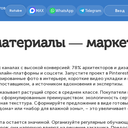
тов
MAX
WhatsApp
Telegram
Вход
Rutube
атериалы — марке
 каналах с высокой конверсией: 78% архитекторов и диз
лайн-платформы и соцсети. Запустите проект в Pinterest
зированные фото в интерьере, короткие видео укладки и
 поставщиком, а источником вдохновения и экспертизы.
казывает растущий спрос в среднем классе. Покупатели 
о сформулированным преимуществом: экологичность сер
ьная тексттура. Сформируйте предложение в виде готовы
дома» или «набор для влажной зоны», – это увеличивает
кта остается значимой. Организуйте регулярные обучаю
ров: они напрямую влияют на решение заказчика. Предо