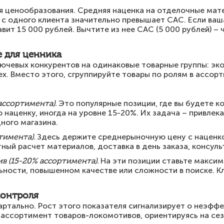
я ценообразования. Средняя наценка на отделочные мат
 с одного клиента значительно превышает CAC. Если ваша
вит 15 000 рублей. Вычтите из нее CAC (5 000 рублей) –
е для ценника
ючевых конкурентов на одинаковые товарные группы: эко
х. Вместо этого, сгруппируйте товары по ролям в ассор
ассортимента).
Это популярные позиции, где вы будете ко
наценку, иногда на уровне 15-20%. Их задача – привлека
ного магазина.
тимента).
Здесь держите среднерыночную цену с наценко
ный расчет материалов, доставка в день заказа, консуль
в (15-20% ассортимента).
На эти позиции ставьте максим
льности, повышенном качестве или сложности в поиске. 
контроля
ртально. Рост этого показателя сигнализирует о неэфф
 ассортимент товаров-локомотивов, ориентируясь на се