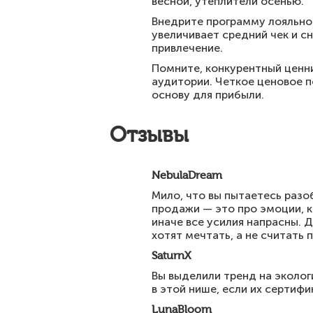
весной, утеплители осенью.
Внедрите программу лояльно
увеличивает средний чек и с
привлечение.
Помните, конкурентный ценни
аудитории. Четкое ценовое 
основу для прибыли.
Отзывы
NebulaDream
Мило, что вы пытаетесь разо
продажи — это про эмоции, к
иначе все усилия напрасны. 
хотят мечтать, а не считать 
SaturnX
Вы выделили тренд на эколо
в этой нише, если их сертиф
LunaBloom