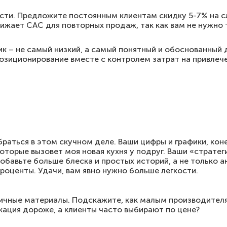
сти. Предложите постоянным клиентам скидку 5-7% на 
нижает CAC для повторных продаж, так как вам не нужно 
к – не самый низкий, а самый понятный и обоснованный 
позиционирование вместе с контролем затрат на привлеч
браться в этом скучном деле. Ваши цифры и графики, кон
оторые вызовет моя новая кухня у подруг. Ваши «стратег
Добавьте больше блеска и простых историй, а не только а
проценты. Удачи, вам явно нужно больше легкости.
гичные материалы. Подскажите, как малым производителя
икация дороже, а клиенты часто выбирают по цене?