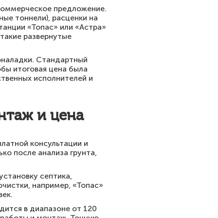
 коммерческое предложение.
ые тоннели), расценки на
станции «Топас» или «Астра»
 такие развернутые
коналадки. Стандартный
обы итоговая цена была
ственных исполнителей и
нтаж и цена
платной консультации и
ько после анализа грунта,
установку септика,
чистки, например, «Топас»
век.
дится в диапазоне от 120
е работы и монтаж. Точную