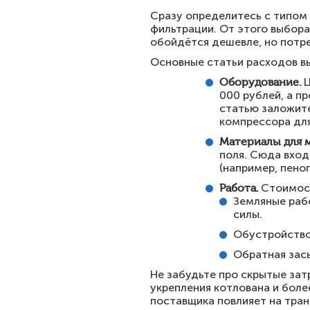
Сразу определитесь с типом 
фильтрации. От этого выбора
обойдётся дешевле, но потр
Основные статьи расходов вы
Оборудование.
Ц
000 рублей, а п
статью заложите
компрессора для
Материалы для 
поля. Сюда вход
(например, пеноп
Работа.
Стоимост
Земляные рабо
силы.
Обустройство
Обратная засы
Не забудьте про скрытые зат
укрепления котлована и боле
поставщика повлияет на тра