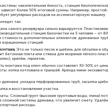
системы: накопительная ёмкость, станция биологической
 зависит более 50% итоговой суммы. Например, простой
ебует регулярных расходов на ассенизаторскую машину.
глядят так:
ена самого резервуара сильно варьируется. Пластиковая 
роизводительная станция биоочистки на 5 человек – от 80
 стоимость дополнительных элементов: дренажных труб,
 аэрационных станций.
монтажа.
Это не только песок и щебень для обсыпки и о
ит бетонная плита или стяжка для якорения лёгкого плас
лекс), крепёж, герметик.
ь монтажа под ключ обычно составляет 30-50% от цены 
ты: копка котлована и траншей. Аренда мини-экскавато
 дренажа: укладка перфорированных труб, засыпка щебн
пка и восстановление участка.
раты. Сложный грунт (высокие грунтовые воды, глина) п
е сложной системы дренажа, что увеличит смету. Удалён
нспортные расходы.