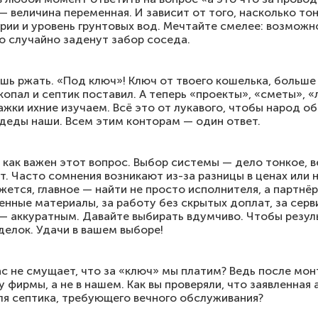
 — величина переменная. И зависит от того, насколько т
рии и уровень грунтовых вод. Мечтайте смелее: возможно
то случайно заденут забор соседа.
шь ржать. «Под ключ»! Ключ от твоего кошелька, больше
опал и септик поставил. А теперь «проекты», «сметы», 
ажки ихние изучаем. Всё это от лукавого, чтобы народ о
 деды наши. Всем этим конторам — один ответ.
 как важен этот вопрос. Выбор системы — дело тонкое, в
. Часто сомнения возникают из-за разницы в ценах или 
ется, главное — найти не просто исполнителя, а партнёра
венные материалы, за работу без скрытых доплат, за сер
— аккуратным. Давайте выбирать вдумчиво. Чтобы резуль
елок. Удачи в вашем выборе!
с не смущает, что за «ключ» мы платим? Ведь после мо
у фирмы, а не в нашем. Как вы проверяли, что заявленна
ля септика, требующего вечного обслуживания?