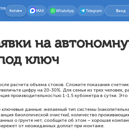
тов
MAX
WhatsApp
Telegram
Вход
Rutube
аявки на автономн
под ключ
осле расчета объема стоков. Сложите показания счетчик
 увеличьте цифру на 20-30%. Для семьи из трех человек,
ия производительностью 1-1.5 кубометра в сутки. Это 
е ключевые данные: желаемый тип системы (накопительна
анция биологической очистки), количество проживающих,
данных о грунте нет, сообщите об этом – хорошая компан
убережет от неожиданных доплат при монтаже.