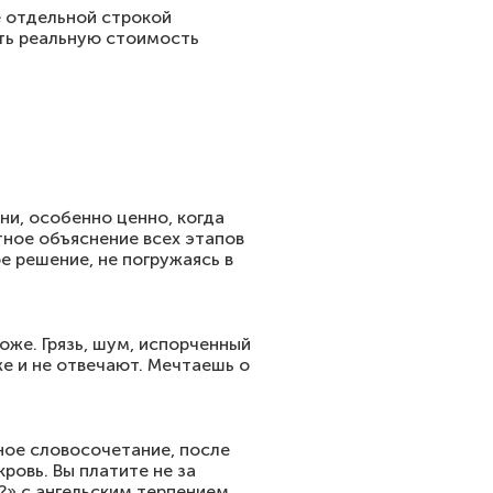
е отдельной строкой
еть реальную стоимость
ни, особенно ценно, когда
тное объяснение всех этапов
 решение, не погружаясь в
оже. Грязь, шум, испорченный
же и не отвечают. Мечтаешь о
ное словосочетание, после
ровь. Вы платите не за
?» с ангельским терпением.