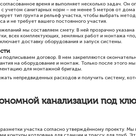
согласованное время и выполняет несколько задач. Он 
 с учетом санитарных норм – не менее 5 метров от дома
ирует тип грунта и рельеф участка, чтобы выбрать мето
са и не требует вашего постоянного участия.
ожеланий мы составляем смету. В ней прозрачно указан
ки, всех комплектующих, земляных работ и монтажа «по
включает доставку оборудования и запуск системы.
сти
 подписываем договор. В нем закрепляются окончательн
арантия на оборудование и монтаж. Только после этого мы
ментацию для монтажной бригады.
жать непредвиденных расходов и получить систему, кот
ономной канализации под клю
 разметки участка согласно утверждённому проекту. Мы 
и контуры котлована для станции и трассу для труб. Это