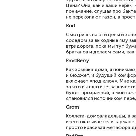
Цена? Она, как и ваши нервы,
понимание, слушая про бакте
не перекопают газон, а прос
Kod
Смотришь на эти цены и хоче
соседом за выходные яму вык
втридорога, пока мы тут бум
братанов и делаем сами, как
FrostBerry
Как хозяйка дома, я понимаю,
и бюджет, и будущий комфорт
включает «под ключ». Мне каж
за что вы платите: за качест
будет прозрачной, а монтаж 
становился источником перед
Grom
Коллеги-домовладельцы, а ва
всего оказывается в кармане 
просто красивая метафора д