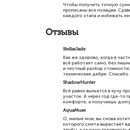
Чтобы получить точную сумм
прописаны все позиции. Сра
каждого этапа и избежать н
Отзывы
StellarJade
Как же здорово, когда в час
всё работает само, без лишн
и честный разбор стоимости.
технические дебри. Спасибо 
ShadowHunter
Всё равно выльется в кучу п
участок. А через год где-то 
комфорте, а получаешь долгу
AquaMuse
О, милые мои, вы снова хоти
которого смета вырастает вдв
трубы, а за нашу готовность 