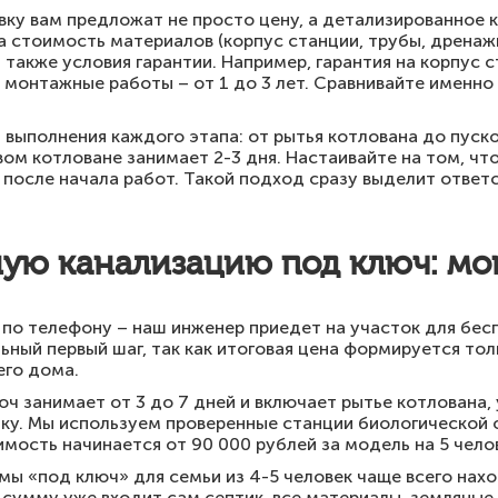
явку вам предложат не просто цену, а детализированное
а стоимость материалов (корпус станции, трубы, дренажн
 также условия гарантии. Например, гарантия на корпус 
на монтажные работы – от 1 до 3 лет. Сравнивайте именно
 выполнения каждого этапа: от рытья котлована до пус
ом котловане занимает 2-3 дня. Настаивайте на том, чт
 после начала работ. Такой подход сразу выделит ответ
ную канализацию под ключ: мо
и по телефону – наш инженер приедет на участок для бес
ьный первый шаг, так как итоговая цена формируется тол
его дома.
 занимает от 3 до 7 дней и включает рытье котлована, 
ку. Мы используем проверенные станции биологической о
имость начинается от 90 000 рублей за модель на 5 чело
ы «под ключ» для семьи из 4-5 человек чаще всего нахо
у сумму уже входит сам септик, все материалы, земляны