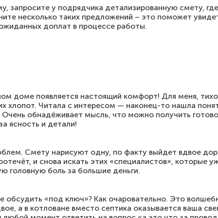
у, запросите у подрядчика детализированную смету, гд
вните несколько таких предложений – это поможет увид
еожиданных доплат в процессе работы.
тном доме появляется настоящий комфорт! Для меня, тихо
их хлопот. Читала с интересом — наконец-то нашла поня
 Очень обнадёживает мысль, что можно получить готовое
за ясность и детали!
роблем. Смету нарисуют одну, по факту выйдет вдвое дор
протечёт, и снова искать этих «специалистов», которые у
ю головную боль за большие деньги.
те обсудить «под ключ»? Как очаровательно. Это волшеб
ое, а в котловане вместо септика оказывается ваша свек
в любой момент ответить на вопрос «а это что за провод